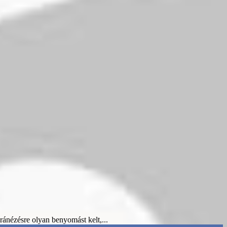
ánézésre olyan benyomást kelt,...