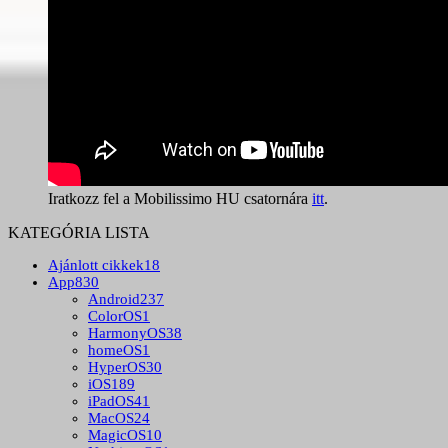
Iratkozz fel a Mobilissimo HU csatornára
itt
.
KATEGÓRIA LISTA
Ajánlott cikkek
18
App
830
Android
237
ColorOS
1
HarmonyOS
38
homeOS
1
HyperOS
30
iOS
189
iPadOS
41
MacOS
24
MagicOS
10