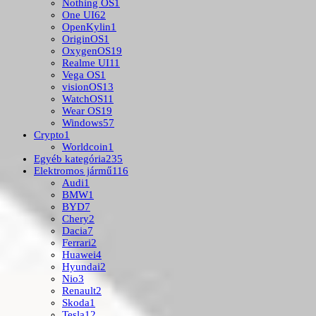
Nothing OS
1
One UI
62
OpenKylin
1
OriginOS
1
OxygenOS
19
Realme UI
11
Vega OS
1
visionOS
13
WatchOS
11
Wear OS
19
Windows
57
Crypto
1
Worldcoin
1
Egyéb kategória
235
Elektromos jármű
116
Audi
1
BMW
1
BYD
7
Chery
2
Dacia
7
Ferrari
2
Huawei
4
Hyundai
2
Nio
3
Renault
2
Skoda
1
Tesla
12