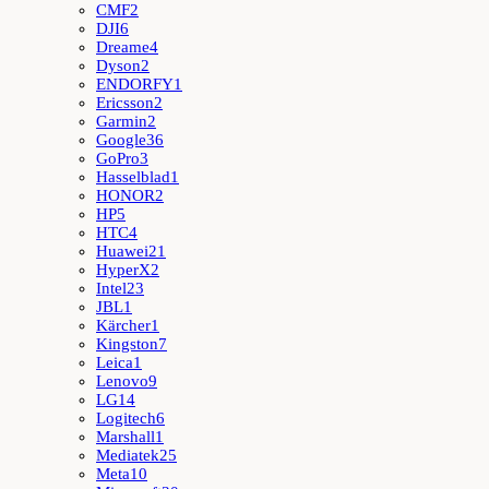
CMF
2
DJI
6
Dreame
4
Dyson
2
ENDORFY
1
Ericsson
2
Garmin
2
Google
36
GoPro
3
Hasselblad
1
HONOR
2
HP
5
HTC
4
Huawei
21
HyperX
2
Intel
23
JBL
1
Kärcher
1
Kingston
7
Leica
1
Lenovo
9
LG
14
Logitech
6
Marshall
1
Mediatek
25
Meta
10