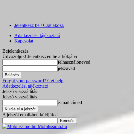
Jelentkezz be / Csatlakozz
Adatkezelési tájékoztató
Kapcsolat
Bejelentkezés
Üdvözöljük! Jelentkezzen be a fiókjába
felhasználóneved
jelszavad
Forgot your password? Get help
Adatkezelési tájékoztató
Jelszó visszaállítás
Jelszó visszaállítás
e-mail címed
A jelszót email-ben küldjük el.
Mobilissimo.hu