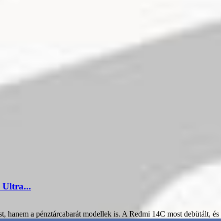
Ultra...
, hanem a pénztárcabarát modellek is. A Redmi 14C most debütált, és r