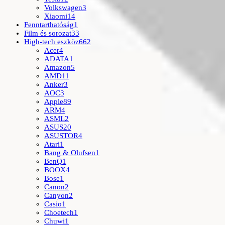
Volkswagen
3
Xiaomi
14
Fenntarthatóság
1
Film és sorozat
33
High-tech eszköz
662
Acer
4
ADATA
1
Amazon
5
AMD
11
Anker
3
AOC
3
Apple
89
ARM
4
ASML
2
ASUS
20
ASUSTOR
4
Atari
1
Bang & Olufsen
1
BenQ
1
BOOX
4
Bose
1
Canon
2
Canyon
2
Casio
1
Choetech
1
Chuwi
1