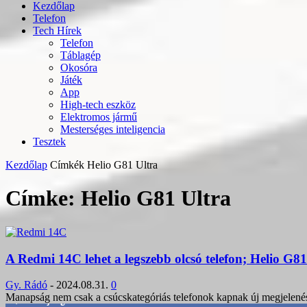
Kezdőlap
Telefon
Tech Hírek
Telefon
Táblagép
Okosóra
Játék
App
High-tech eszköz
Elektromos jármű
Mesterséges inteligencia
Tesztek
Kezdőlap
Címkék
Helio G81 Ultra
Címke: Helio G81 Ultra
A Redmi 14C lehet a legszebb olcsó telefon; Helio G81 
Gy. Rádó
-
2024.08.31.
0
Manapság nem csak a csúcskategóriás telefonok kapnak új megjelenést
3,452
Rajongók