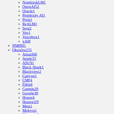
NotebookLM
1
OpenAI
52
Oracle
1
Perplexity AI
1
Pixie
1
ReALM
1
Sora
2
Veo
1
Voicebox
1
xAI
8
NMHH
1
Okosóra
235
Amazfit
6
Apple
35
ASUS
1
Black Shark
1
Blackview
2
Canyon
1
CMF
4
Fitbit
4
Garmin
20
Google
30
Honor
4
Huawei
29
Meta
1
Mobvoi
1