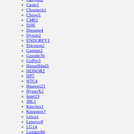
Casio
1
Choetech
1
Chuwi
1
CMF
2
DJI
6
Dreame
4
Dyson
2
ENDORFY
1
Ericsson
2
Garmin
2
Google
36
GoPro
3
Hasselblad
1
HONOR
2
HP
5
HTC
4
Huawei
21
HyperX
2
Intel
23
JBL
1
Kärcher
1
Kingston
7
Leica
1
Lenovo
9
LG
14
Logitech
6