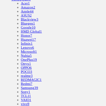
Acer
1
Amazon
2
Apple
44
ASUS
2
Blackview
3
Bluegen
1
Google
10
HMD Global
1
Honor
7
Huawei
17
Infinix
1
Lenovo
6
Microsoft
1
Nubia
5
OnePlus
19
Onyx
1
OPPO
6
POCO
3
realme
3
REDMAGIC
1
Redmi
7
Samsung
39
Sony
1
TCL
11
VAIO
1
vivo
9