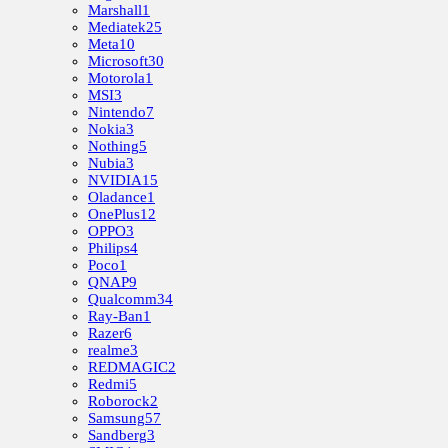
Marshall
1
Mediatek
25
Meta
10
Microsoft
30
Motorola
1
MSI
3
Nintendo
7
Nokia
3
Nothing
5
Nubia
3
NVIDIA
15
Oladance
1
OnePlus
12
OPPO
3
Philips
4
Poco
1
QNAP
9
Qualcomm
34
Ray-Ban
1
Razer
6
realme
3
REDMAGIC
2
Redmi
5
Roborock
2
Samsung
57
Sandberg
3