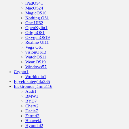
iPadOS
41
MacOS
24
MagicOS
10
Nothing OS
1
One UI
62
OpenKylin
1
OriginOS
1
OxygenOS
19
Realme UI
11
Vega OS
1
visionOS
13
WatchOS
11
Wear OS
19
Windows
57
Crypto
1
Worldcoin
1
Egyéb kategória
235
Elektromos jármű
116
Audi
1
BMW
1
BYD
7
Chery
2
Dacia
7
Ferrari
2
Huawei
4
Hyundai
2