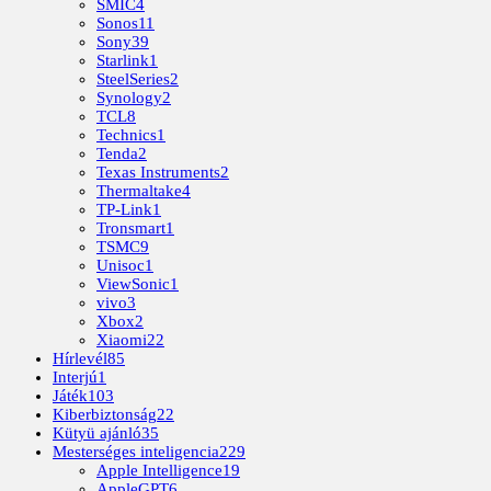
SMIC
4
Sonos
11
Sony
39
Starlink
1
SteelSeries
2
Synology
2
TCL
8
Technics
1
Tenda
2
Texas Instruments
2
Thermaltake
4
TP-Link
1
Tronsmart
1
TSMC
9
Unisoc
1
ViewSonic
1
vivo
3
Xbox
2
Xiaomi
22
Hírlevél
85
Interjú
1
Játék
103
Kiberbiztonság
22
Kütyü ajánló
35
Mesterséges inteligencia
229
Apple Intelligence
19
AppleGPT
6