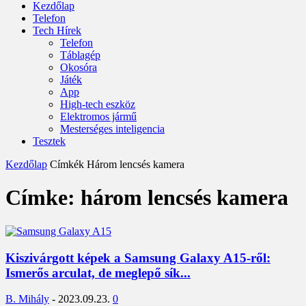
Kezdőlap
Telefon
Tech Hírek
Telefon
Táblagép
Okosóra
Játék
App
High-tech eszköz
Elektromos jármű
Mesterséges inteligencia
Tesztek
Kezdőlap
Címkék
Három lencsés kamera
Címke: három lencsés kamera
Kiszivárgott képek a Samsung Galaxy A15-ről:
Ismerős arculat, de meglepő sík...
B. Mihály
-
2023.09.23.
0