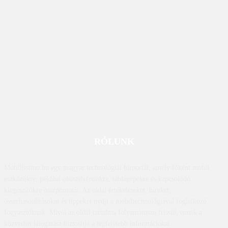
RÓLUNK
Mobilissimo.hu egy magyar technológiai hírportál, amely főként mobil
eszközökre, például okostelefonokra, táblagépekre és kapcsolódó
kiegészítőkre összpontosít. Az oldal értékeléseket, híreket,
összehasonlításokat és tippeket nyújt a mobiltechnológiával foglalkozó
fogyasztóknak. Mivel az oldal tartalma folyamatosan frissül, ennek a
közvetlen látogatása biztosítja a legfrissebb információkat.