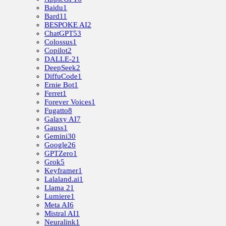
Baidu
1
Bard
11
BESPOKE AI
2
ChatGPT
53
Colossus
1
Copilot
2
DALLE-2
1
DeepSeek
2
DiffuCode
1
Ernie Bot
1
Ferret
1
Forever Voices
1
Fugatto
8
Galaxy AI
7
Gauss
1
Gemini
30
Google
26
GPTZero
1
Grok
5
Keyframer
1
Lalaland.ai
1
Llama 2
1
Lumiere
1
Meta AI
6
Mistral AI
1
Neuralink
1