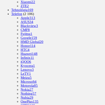
Xiaomi
22
ZTE
2
Tehnológia
169
Telefon
(2 106)
Apple
313
ASUS
34
Blackview
3
CMF
8
Fujitsu
1
Google
159
HMD Global
20
Honor
114
HTC
4
Huawei
148
Infinix
11
iQOO
6
Kyocera
1
Lenovo
3
LeTV
1
Meizu
5
Microsoft
4
Motorola
85
Nokia
27
Nothing
57
Nubia
29
OnePlus
135