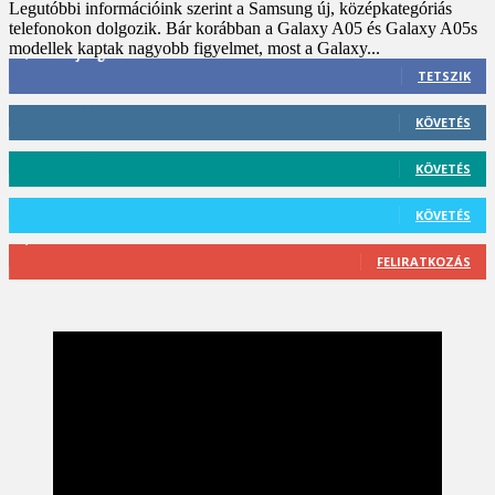
Legutóbbi információink szerint a Samsung új, középkategóriás
telefonokon dolgozik. Bár korábban a Galaxy A05 és Galaxy A05s
modellek kaptak nagyobb figyelmet, most a Galaxy...
3,452
Rajongók
TETSZIK
412
Követő
KÖVETÉS
59
Követő
KÖVETÉS
101
Követő
KÖVETÉS
2,589
Feliratkozó
FELIRATKOZÁS