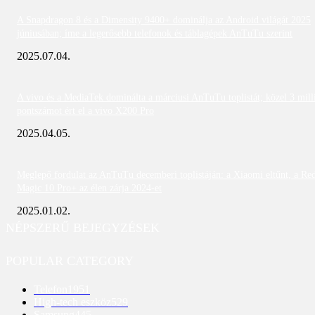
A Snapdragon 8 és a Dimensity 9400+ dominálja az Android világát 2025
júniusában; íme a legerősebb telefonok és táblagépek AnTuTu szerint
2025.07.04.
A vivo és a MediaTek dominálta a márciusi AnTuTu toplistát; közel 3 mill
pontszámot ért el a vivo X200 Pro
2025.04.05.
Meglepő fordulat az AnTuTu decemberi toplistáján: a Xiaomi eltűnt, a Re
Magic 10 Pro+ az élen zárja 2024-et
2025.01.02.
NÉPSZERŰ BEJEGYZÉSEK
POPULAR CATEGORY
Telefon
1951
High-tech eszköz
529
Samsung
445