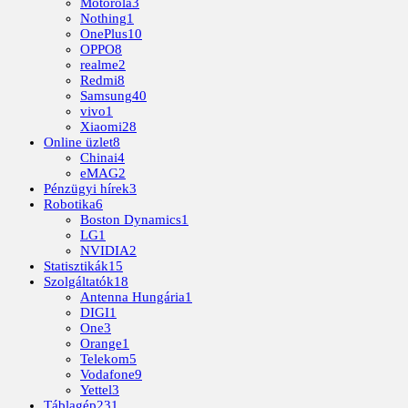
Motorola
3
Nothing
1
OnePlus
10
OPPO
8
realme
2
Redmi
8
Samsung
40
vivo
1
Xiaomi
28
Online üzlet
8
Chinai
4
eMAG
2
Pénzügyi hírek
3
Robotika
6
Boston Dynamics
1
LG
1
NVIDIA
2
Statisztikák
15
Szolgáltatók
18
Antenna Hungária
1
DIGI
1
One
3
Orange
1
Telekom
5
Vodafone
9
Yettel
3
Táblagép
231