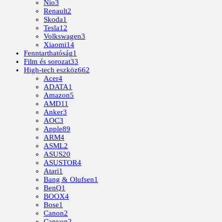
Nio
3
Renault
2
Skoda
1
Tesla
12
Volkswagen
3
Xiaomi
14
Fenntarthatóság
1
Film és sorozat
33
High-tech eszköz
662
Acer
4
ADATA
1
Amazon
5
AMD
11
Anker
3
AOC
3
Apple
89
ARM
4
ASML
2
ASUS
20
ASUSTOR
4
Atari
1
Bang & Olufsen
1
BenQ
1
BOOX
4
Bose
1
Canon
2
Canyon
2