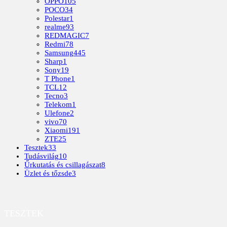
OPPO
105
POCO
34
Polestar
1
realme
93
REDMAGIC
7
Redmi
78
Samsung
445
Sharp
1
Sony
19
T Phone
1
TCL
12
Tecno
3
Telekom
1
Ulefone
2
vivo
70
Xiaomi
191
ZTE
25
Tesztek
33
Tudásvilág
10
Űrkutatás és csillagászat
8
Üzlet és tőzsde
3
TESZTEK