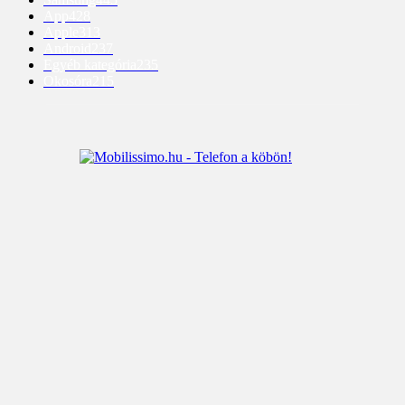
App
428
Apple
313
Android
237
Egyéb kategória
235
Okosóra
215