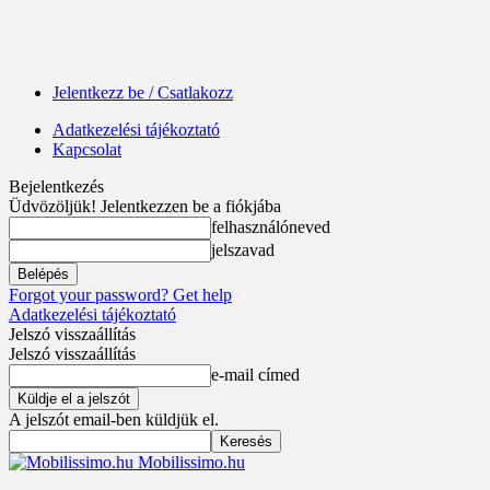
Jelentkezz be / Csatlakozz
Adatkezelési tájékoztató
Kapcsolat
Bejelentkezés
Üdvözöljük! Jelentkezzen be a fiókjába
felhasználóneved
jelszavad
Forgot your password? Get help
Adatkezelési tájékoztató
Jelszó visszaállítás
Jelszó visszaállítás
e-mail címed
A jelszót email-ben küldjük el.
Mobilissimo.hu