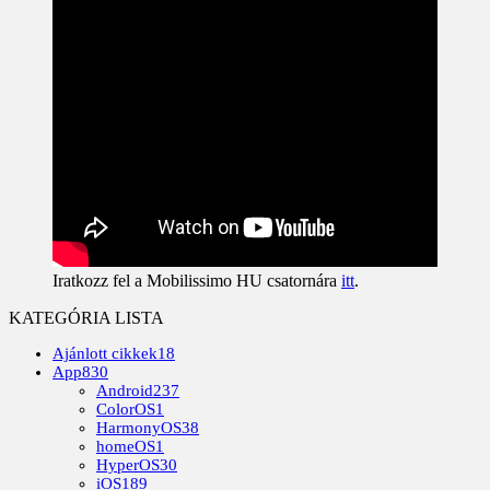
Iratkozz fel a Mobilissimo HU csatornára
itt
.
KATEGÓRIA LISTA
Ajánlott cikkek
18
App
830
Android
237
ColorOS
1
HarmonyOS
38
homeOS
1
HyperOS
30
iOS
189