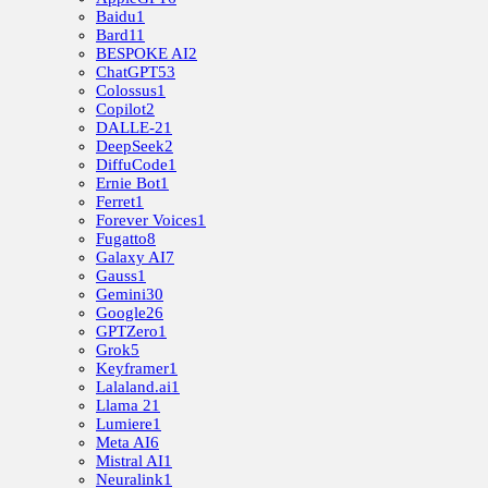
Baidu
1
Bard
11
BESPOKE AI
2
ChatGPT
53
Colossus
1
Copilot
2
DALLE-2
1
DeepSeek
2
DiffuCode
1
Ernie Bot
1
Ferret
1
Forever Voices
1
Fugatto
8
Galaxy AI
7
Gauss
1
Gemini
30
Google
26
GPTZero
1
Grok
5
Keyframer
1
Lalaland.ai
1
Llama 2
1
Lumiere
1
Meta AI
6
Mistral AI
1
Neuralink
1