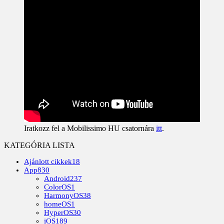
Iratkozz fel a Mobilissimo HU csatornára
itt
.
KATEGÓRIA LISTA
Ajánlott cikkek
18
App
830
Android
237
ColorOS
1
HarmonyOS
38
homeOS
1
HyperOS
30
iOS
189