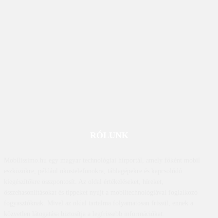
RÓLUNK
Mobilissimo.hu egy magyar technológiai hírportál, amely főként mobil
eszközökre, például okostelefonokra, táblagépekre és kapcsolódó
kiegészítőkre összpontosít. Az oldal értékeléseket, híreket,
összehasonlításokat és tippeket nyújt a mobiltechnológiával foglalkozó
fogyasztóknak. Mivel az oldal tartalma folyamatosan frissül, ennek a
közvetlen látogatása biztosítja a legfrissebb információkat.