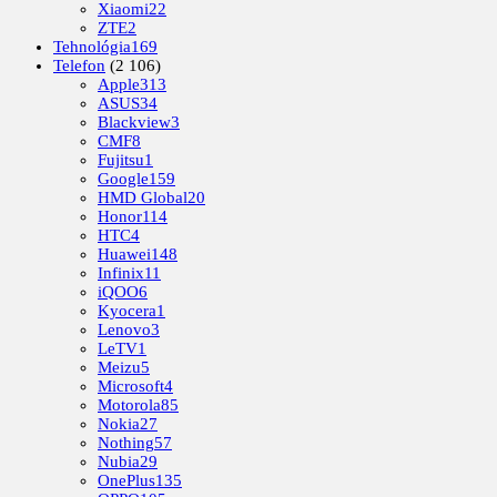
Xiaomi
22
ZTE
2
Tehnológia
169
Telefon
(2 106)
Apple
313
ASUS
34
Blackview
3
CMF
8
Fujitsu
1
Google
159
HMD Global
20
Honor
114
HTC
4
Huawei
148
Infinix
11
iQOO
6
Kyocera
1
Lenovo
3
LeTV
1
Meizu
5
Microsoft
4
Motorola
85
Nokia
27
Nothing
57
Nubia
29
OnePlus
135