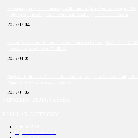
A Snapdragon 8 és a Dimensity 9400+ dominálja az Android világát 2025
júniusában; íme a legerősebb telefonok és táblagépek AnTuTu szerint
2025.07.04.
A vivo és a MediaTek dominálta a márciusi AnTuTu toplistát; közel 3 mill
pontszámot ért el a vivo X200 Pro
2025.04.05.
Meglepő fordulat az AnTuTu decemberi toplistáján: a Xiaomi eltűnt, a Re
Magic 10 Pro+ az élen zárja 2024-et
2025.01.02.
NÉPSZERŰ BEJEGYZÉSEK
POPULAR CATEGORY
Telefon
1951
High-tech eszköz
529
Samsung
445