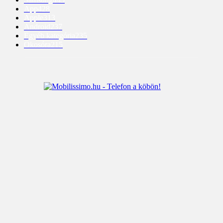
App
428
Apple
313
Android
237
Egyéb kategória
235
Okosóra
215