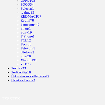
OPPO
105
POCO
34
Polestar
1
realme
93
REDMAGIC
7
Redmi
78
Samsung
445
Sharp
1
Sony
19
T Phone
1
TCL
12
Tecno
3
Telekom
1
Ulefone
2
vivo
70
Xiaomi
191
ZTE
25
Tesztek
33
Tudásvilág
10
Űrkutatás és csillagászat
8
Üzlet és tőzsde
3
TESZTEK