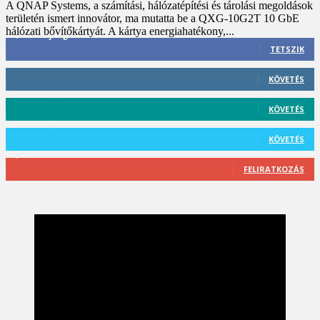
A QNAP Systems, a számítási, hálózatépítési és tárolási megoldások
területén ismert innovátor, ma mutatta be a QXG-10G2T 10 GbE
hálózati bővítőkártyát. A kártya energiahatékony,...
3,452
Rajongók
TETSZIK
412
Követő
KÖVETÉS
59
Követő
KÖVETÉS
101
Követő
KÖVETÉS
2,589
Feliratkozó
FELIRATKOZÁS