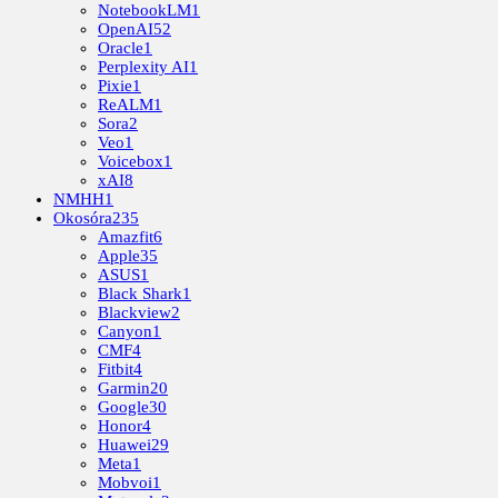
NotebookLM
1
OpenAI
52
Oracle
1
Perplexity AI
1
Pixie
1
ReALM
1
Sora
2
Veo
1
Voicebox
1
xAI
8
NMHH
1
Okosóra
235
Amazfit
6
Apple
35
ASUS
1
Black Shark
1
Blackview
2
Canyon
1
CMF
4
Fitbit
4
Garmin
20
Google
30
Honor
4
Huawei
29
Meta
1
Mobvoi
1