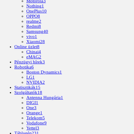
Motorola
3
Nothing
1
OnePlus
10
OPPO
8
realme
2
Redmi
8
Samsung
40
vivo
1
Xiaomi
28
Online üzlet
8
Chinai
4
eMAG
2
Pénzügyi hírek
3
Robotika
6
Boston Dynamics
1
LG
1
NVIDIA
2
Statisztikák
15
Szolgáltatók
18
Antenna Hungária
1
DIGI
1
One
3
Orange
1
Telekom
5
Vodafone
9
Yettel
3
Táblagép
231