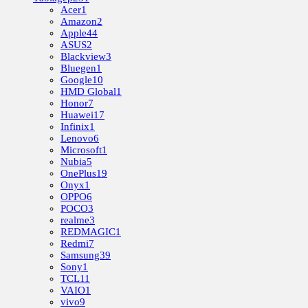
Acer
1
Amazon
2
Apple
44
ASUS
2
Blackview
3
Bluegen
1
Google
10
HMD Global
1
Honor
7
Huawei
17
Infinix
1
Lenovo
6
Microsoft
1
Nubia
5
OnePlus
19
Onyx
1
OPPO
6
POCO
3
realme
3
REDMAGIC
1
Redmi
7
Samsung
39
Sony
1
TCL
11
VAIO
1
vivo
9