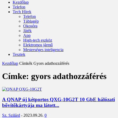
Kezdőlap
Telefon
Tech Hírek
Telefon
Táblagép
Okosóra
Játék
App
High-tech eszköz
Elektromos jármű
Mesterséges inteligencia
Tesztek
Kezdőlap
Címkék
Gyors adathozzáférés
Címke: gyors adathozzáférés
A QNAP új kétportos QXG-10G2T 10 GbE hálózati
bővítőkártyája ma látott...
Sz. Szilárd
-
2023.09.26.
0