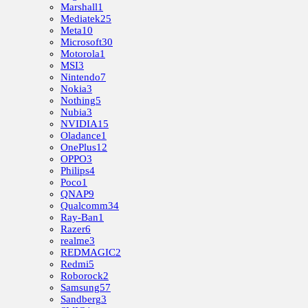
Marshall
1
Mediatek
25
Meta
10
Microsoft
30
Motorola
1
MSI
3
Nintendo
7
Nokia
3
Nothing
5
Nubia
3
NVIDIA
15
Oladance
1
OnePlus
12
OPPO
3
Philips
4
Poco
1
QNAP
9
Qualcomm
34
Ray-Ban
1
Razer
6
realme
3
REDMAGIC
2
Redmi
5
Roborock
2
Samsung
57
Sandberg
3