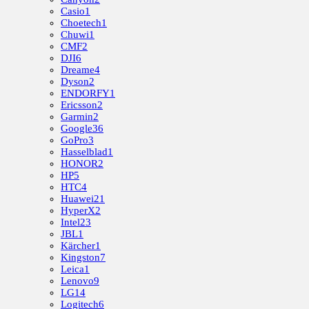
Casio
1
Choetech
1
Chuwi
1
CMF
2
DJI
6
Dreame
4
Dyson
2
ENDORFY
1
Ericsson
2
Garmin
2
Google
36
GoPro
3
Hasselblad
1
HONOR
2
HP
5
HTC
4
Huawei
21
HyperX
2
Intel
23
JBL
1
Kärcher
1
Kingston
7
Leica
1
Lenovo
9
LG
14
Logitech
6