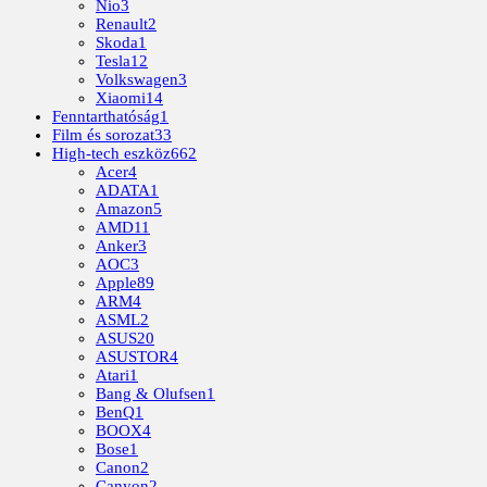
Nio
3
Renault
2
Skoda
1
Tesla
12
Volkswagen
3
Xiaomi
14
Fenntarthatóság
1
Film és sorozat
33
High-tech eszköz
662
Acer
4
ADATA
1
Amazon
5
AMD
11
Anker
3
AOC
3
Apple
89
ARM
4
ASML
2
ASUS
20
ASUSTOR
4
Atari
1
Bang & Olufsen
1
BenQ
1
BOOX
4
Bose
1
Canon
2
Canyon
2