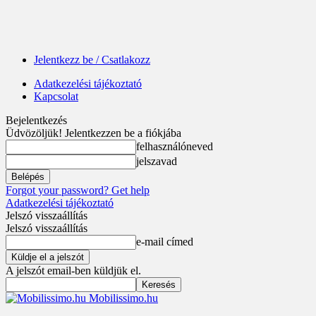
Jelentkezz be / Csatlakozz
Adatkezelési tájékoztató
Kapcsolat
Bejelentkezés
Üdvözöljük! Jelentkezzen be a fiókjába
felhasználóneved
jelszavad
Forgot your password? Get help
Adatkezelési tájékoztató
Jelszó visszaállítás
Jelszó visszaállítás
e-mail címed
A jelszót email-ben küldjük el.
Mobilissimo.hu