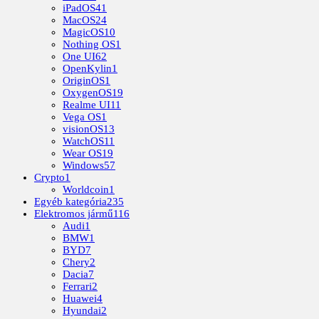
iPadOS
41
MacOS
24
MagicOS
10
Nothing OS
1
One UI
62
OpenKylin
1
OriginOS
1
OxygenOS
19
Realme UI
11
Vega OS
1
visionOS
13
WatchOS
11
Wear OS
19
Windows
57
Crypto
1
Worldcoin
1
Egyéb kategória
235
Elektromos jármű
116
Audi
1
BMW
1
BYD
7
Chery
2
Dacia
7
Ferrari
2
Huawei
4
Hyundai
2