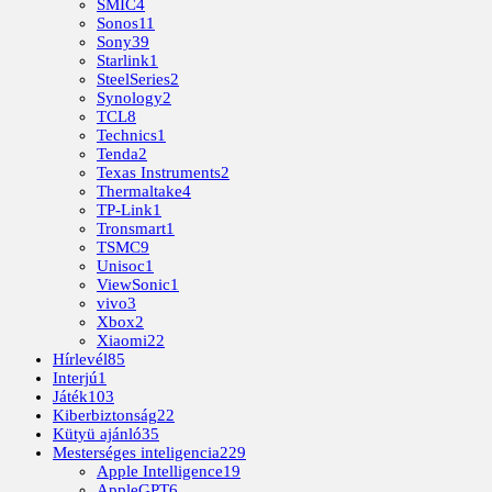
SMIC
4
Sonos
11
Sony
39
Starlink
1
SteelSeries
2
Synology
2
TCL
8
Technics
1
Tenda
2
Texas Instruments
2
Thermaltake
4
TP-Link
1
Tronsmart
1
TSMC
9
Unisoc
1
ViewSonic
1
vivo
3
Xbox
2
Xiaomi
22
Hírlevél
85
Interjú
1
Játék
103
Kiberbiztonság
22
Kütyü ajánló
35
Mesterséges inteligencia
229
Apple Intelligence
19
AppleGPT
6