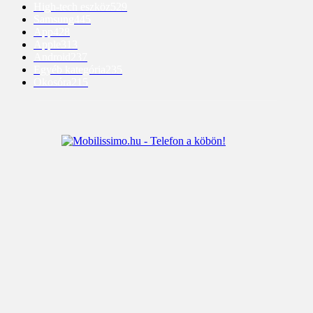
High-tech eszköz
529
Samsung
445
App
428
Apple
313
Android
237
Egyéb kategória
235
Okosóra
215