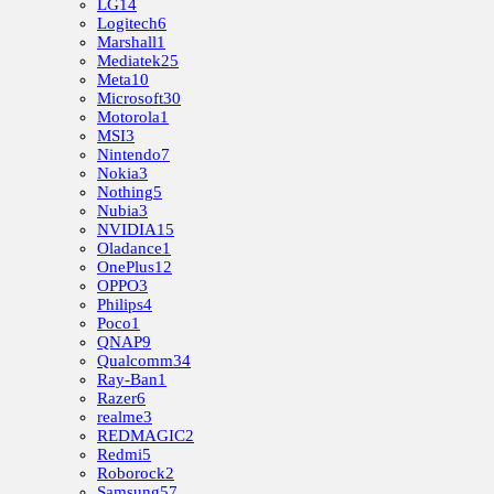
LG
14
Logitech
6
Marshall
1
Mediatek
25
Meta
10
Microsoft
30
Motorola
1
MSI
3
Nintendo
7
Nokia
3
Nothing
5
Nubia
3
NVIDIA
15
Oladance
1
OnePlus
12
OPPO
3
Philips
4
Poco
1
QNAP
9
Qualcomm
34
Ray-Ban
1
Razer
6
realme
3
REDMAGIC
2
Redmi
5
Roborock
2
Samsung
57