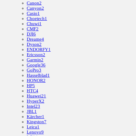
Canon
2
Canyon
2
Casio
1
Choetech
1
Chuwi
1
CMF
2
DJI
6
Dreame
4
Dyson
2
ENDORFY
1
Ericsson
2
Garmin
2
Google
36
GoPro
3
Hasselblad
1
HONOR
2
HP
5
HTC
4
Huawei
21
HyperX
2
Intel
23
JBL
1
Kärcher
1
Kingston
7
Leica
1
Lenovo
9