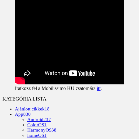
Iratkozz fel a Mobilissimo HU csatornára
itt
.
KATEGÓRIA LISTA
Ajánlott cikkek
18
App
830
Android
237
ColorOS
1
HarmonyOS
38
homeOS
1