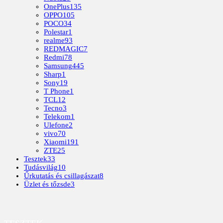
OnePlus
135
OPPO
105
POCO
34
Polestar
1
realme
93
REDMAGIC
7
Redmi
78
Samsung
445
Sharp
1
Sony
19
T Phone
1
TCL
12
Tecno
3
Telekom
1
Ulefone
2
vivo
70
Xiaomi
191
ZTE
25
Tesztek
33
Tudásvilág
10
Űrkutatás és csillagászat
8
Üzlet és tőzsde
3