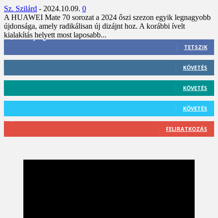
Sz. Szilárd
-
2024.10.09.
0
A HUAWEI Mate 70 sorozat a 2024 őszi szezon egyik legnagyobb
újdonsága, amely radikálisan új dizájnt hoz. A korábbi ívelt
kialakítás helyett most laposabb...
3,452
Rajongók
TETSZIK
412
Követő
KÖVETÉS
59
Követő
KÖVETÉS
101
Követő
KÖVETÉS
2,589
Feliratkozó
FELIRATKOZÁS