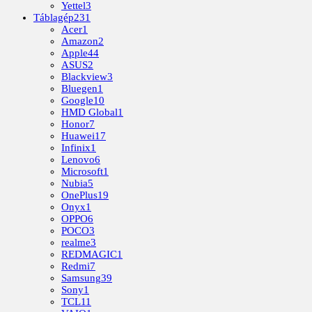
Yettel
3
Táblagép
231
Acer
1
Amazon
2
Apple
44
ASUS
2
Blackview
3
Bluegen
1
Google
10
HMD Global
1
Honor
7
Huawei
17
Infinix
1
Lenovo
6
Microsoft
1
Nubia
5
OnePlus
19
Onyx
1
OPPO
6
POCO
3
realme
3
REDMAGIC
1
Redmi
7
Samsung
39
Sony
1
TCL
11