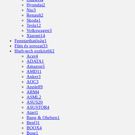
Hyundai
2
Nio
3
Renault
2
Skoda
1
Tesla
12
Volkswagen
3
Xiaomi
14
Fenntarthatóság
1
Film és sorozat
33
High-tech eszköz
662
Acer
4
ADATA
1
Amazon
5
AMD
11
Anker
3
AOC
3
Apple
89
ARM
4
ASML
2
ASUS
20
ASUSTOR
4
Atari
1
Bang & Olufsen
1
BenQ
1
BOOX
4
Bose
1