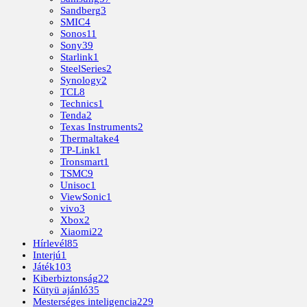
Sandberg
3
SMIC
4
Sonos
11
Sony
39
Starlink
1
SteelSeries
2
Synology
2
TCL
8
Technics
1
Tenda
2
Texas Instruments
2
Thermaltake
4
TP-Link
1
Tronsmart
1
TSMC
9
Unisoc
1
ViewSonic
1
vivo
3
Xbox
2
Xiaomi
22
Hírlevél
85
Interjú
1
Játék
103
Kiberbiztonság
22
Kütyü ajánló
35
Mesterséges inteligencia
229