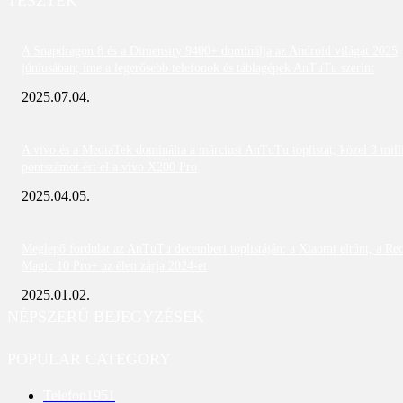
TESZTEK
A Snapdragon 8 és a Dimensity 9400+ dominálja az Android világát 2025
júniusában; íme a legerősebb telefonok és táblagépek AnTuTu szerint
2025.07.04.
A vivo és a MediaTek dominálta a márciusi AnTuTu toplistát; közel 3 mill
pontszámot ért el a vivo X200 Pro
2025.04.05.
Meglepő fordulat az AnTuTu decemberi toplistáján: a Xiaomi eltűnt, a Re
Magic 10 Pro+ az élen zárja 2024-et
2025.01.02.
NÉPSZERŰ BEJEGYZÉSEK
POPULAR CATEGORY
Telefon
1951