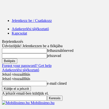
Jelentkezz be / Csatlakozz
Adatkezelési tájékoztató
Kapcsolat
Bejelentkezés
Üdvözöljük! Jelentkezzen be a fiókjába
felhasználóneved
jelszavad
Forgot your password? Get help
Adatkezelési tájékoztató
Jelszó visszaállítás
Jelszó visszaállítás
e-mail címed
A jelszót email-ben küldjük el.
Mobilissimo.hu