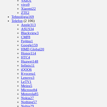
VAIO
1
vivo
9
Xiaomi
22
ZTE
2
Tehnológia
169
Telefon
(2 106)
Apple
313
ASUS
34
Blackview
3
CMF
8
Fujitsu
1
Google
159
HMD Global
20
Honor
114
HTC
4
Huawei
148
Infinix
11
iQOO
6
Kyocera
1
Lenovo
3
LeTV
1
Meizu
5
Microsoft
4
Motorola
85
Nokia
27
Nothing
57
Nubia
29