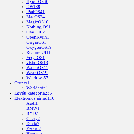
HyperOS
30
iOS
189
iPadOS
41
MacOS
24
MagicOS
10
Nothing OS
1
One UI
62
OpenKylin
1
OriginOS
1
OxygenOS
19
Realme UI
11
Vega OS
1
visionOS
13
WatchOS
11
Wear OS
19
Windows
57
Crypto
1
Worldcoin
1
Egyéb kategória
235
Elektromos jármű
116
Audi
1
BMW
1
BYD
7
Chery
2
Dacia
7
Ferrari
2
Huawei
4