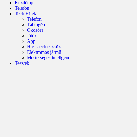
Kezdőlap
Telefon
Tech Hírek
Telefon
Táblagép
Okosóra
Játék
App
High-tech eszköz
Elektromos jármű
Mesterséges inteligencia
Tesztek