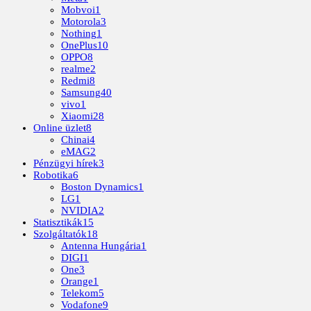
Mobvoi
1
Motorola
3
Nothing
1
OnePlus
10
OPPO
8
realme
2
Redmi
8
Samsung
40
vivo
1
Xiaomi
28
Online üzlet
8
Chinai
4
eMAG
2
Pénzügyi hírek
3
Robotika
6
Boston Dynamics
1
LG
1
NVIDIA
2
Statisztikák
15
Szolgáltatók
18
Antenna Hungária
1
DIGI
1
One
3
Orange
1
Telekom
5
Vodafone
9