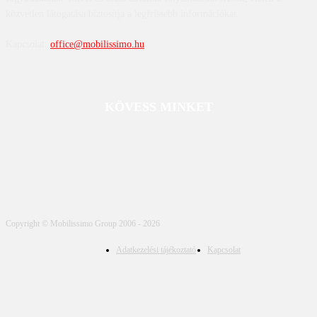
közvetlen látogatása biztosítja a legfrissebb információkat.
Kapcsolat:
office@mobilissimo.hu
KÖVESS MINKET
Copyright © Mobilissimo Group 2006 - 2026
Adatkezelési tájékoztató
Kapcsolat