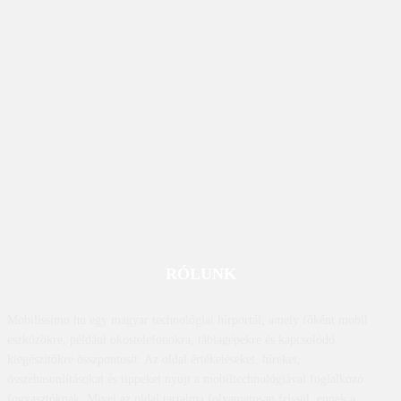
RÓLUNK
Mobilissimo.hu egy magyar technológiai hírportál, amely főként mobil
eszközökre, például okostelefonokra, táblagépekre és kapcsolódó
kiegészítőkre összpontosít. Az oldal értékeléseket, híreket,
összehasonlításokat és tippeket nyújt a mobiltechnológiával foglalkozó
fogyasztóknak. Mivel az oldal tartalma folyamatosan frissül, ennek a