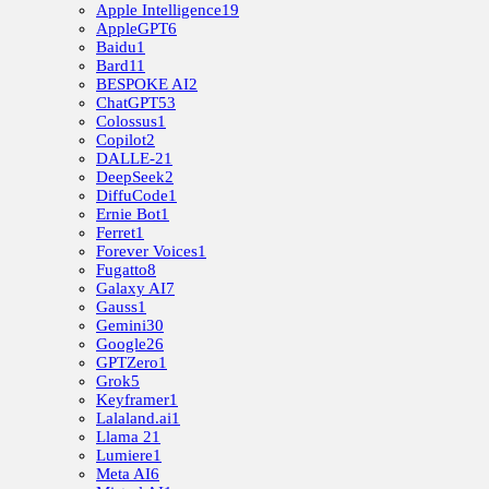
Apple Intelligence
19
AppleGPT
6
Baidu
1
Bard
11
BESPOKE AI
2
ChatGPT
53
Colossus
1
Copilot
2
DALLE-2
1
DeepSeek
2
DiffuCode
1
Ernie Bot
1
Ferret
1
Forever Voices
1
Fugatto
8
Galaxy AI
7
Gauss
1
Gemini
30
Google
26
GPTZero
1
Grok
5
Keyframer
1
Lalaland.ai
1
Llama 2
1
Lumiere
1
Meta AI
6