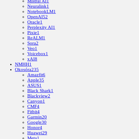
Mistral AI
1
Neuralink
1
NotebookLM
1
OpenAI
52
Oracle
1
Perplexity AI
1
Pixie
1
ReALM
1
Sora
2
Veo
1
Voicebox
1
xAI
8
NMHH
1
Okosóra
235
Amazfit
6
Apple
35
ASUS
1
Black Shark
1
Blackview
2
Canyon
1
CMF
4
Fitbit
4
Garmin
20
Google
30
Honor
4
Huawei
29
Meta
1