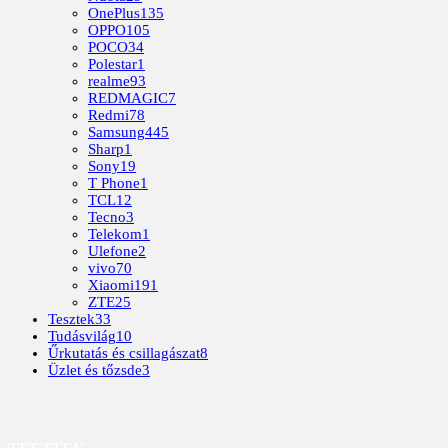
OnePlus
135
OPPO
105
POCO
34
Polestar
1
realme
93
REDMAGIC
7
Redmi
78
Samsung
445
Sharp
1
Sony
19
T Phone
1
TCL
12
Tecno
3
Telekom
1
Ulefone
2
vivo
70
Xiaomi
191
ZTE
25
Tesztek
33
Tudásvilág
10
Űrkutatás és csillagászat
8
Üzlet és tőzsde
3