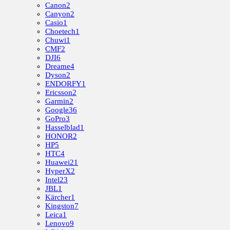
Canon
2
Canyon
2
Casio
1
Choetech
1
Chuwi
1
CMF
2
DJI
6
Dreame
4
Dyson
2
ENDORFY
1
Ericsson
2
Garmin
2
Google
36
GoPro
3
Hasselblad
1
HONOR
2
HP
5
HTC
4
Huawei
21
HyperX
2
Intel
23
JBL
1
Kärcher
1
Kingston
7
Leica
1
Lenovo
9