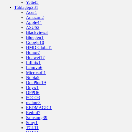
Yettel
3
Táblagép
231
Acer
1
Amazon
2
Apple
44
ASUS
2
Blackview
3
Bluegen
1
Google
10
HMD Global
1
Honor
7
Huawei
17
Infinix
1
Lenovo
6
Microsoft
1
Nubia
5
OnePlus
19
Onyx
1
OPPO
6
POCO
3
realme
3
REDMAGIC
1
Redmi
7
Samsung
39
Sony
1
TCL
11