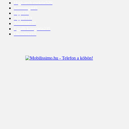
High-tech eszköz
529
Samsung
445
App
428
Apple
313
Android
237
Egyéb kategória
235
Okosóra
215