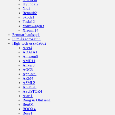
Hyundai
2
Nio
3
Renault
2
Skoda
1
Tesla
12
Volkswagen
3
Xiaomi
14
Fenntarthatóság
1
Film és sorozat
33
High-tech eszköz
662
Acer
4
ADATA
1
Amazon
5
AMD
11
Anker
3
AOC
3
Apple
89
ARM
4
ASML
2
ASUS
20
ASUSTOR
4
Atari
1
Bang & Olufsen
1
BenQ
1
BOOX
4
Bose
1