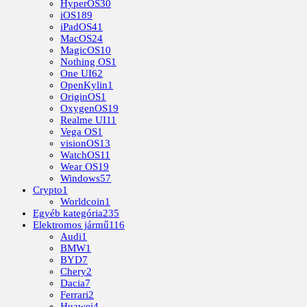
HyperOS
30
iOS
189
iPadOS
41
MacOS
24
MagicOS
10
Nothing OS
1
One UI
62
OpenKylin
1
OriginOS
1
OxygenOS
19
Realme UI
11
Vega OS
1
visionOS
13
WatchOS
11
Wear OS
19
Windows
57
Crypto
1
Worldcoin
1
Egyéb kategória
235
Elektromos jármű
116
Audi
1
BMW
1
BYD
7
Chery
2
Dacia
7
Ferrari
2
Huawei
4