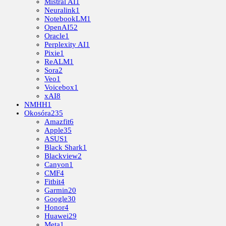
Mistral AI
1
Neuralink
1
NotebookLM
1
OpenAI
52
Oracle
1
Perplexity AI
1
Pixie
1
ReALM
1
Sora
2
Veo
1
Voicebox
1
xAI
8
NMHH
1
Okosóra
235
Amazfit
6
Apple
35
ASUS
1
Black Shark
1
Blackview
2
Canyon
1
CMF
4
Fitbit
4
Garmin
20
Google
30
Honor
4
Huawei
29
Meta
1