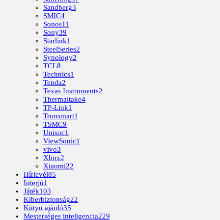
Sandberg
3
SMIC
4
Sonos
11
Sony
39
Starlink
1
SteelSeries
2
Synology
2
TCL
8
Technics
1
Tenda
2
Texas Instruments
2
Thermaltake
4
TP-Link
1
Tronsmart
1
TSMC
9
Unisoc
1
ViewSonic
1
vivo
3
Xbox
2
Xiaomi
22
Hírlevél
85
Interjú
1
Játék
103
Kiberbiztonság
22
Kütyü ajánló
35
Mesterséges inteligencia
229