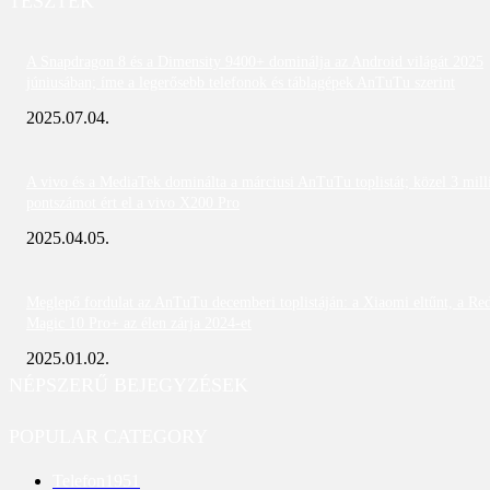
TESZTEK
A Snapdragon 8 és a Dimensity 9400+ dominálja az Android világát 2025
júniusában; íme a legerősebb telefonok és táblagépek AnTuTu szerint
2025.07.04.
A vivo és a MediaTek dominálta a márciusi AnTuTu toplistát; közel 3 mill
pontszámot ért el a vivo X200 Pro
2025.04.05.
Meglepő fordulat az AnTuTu decemberi toplistáján: a Xiaomi eltűnt, a Re
Magic 10 Pro+ az élen zárja 2024-et
2025.01.02.
NÉPSZERŰ BEJEGYZÉSEK
POPULAR CATEGORY
Telefon
1951