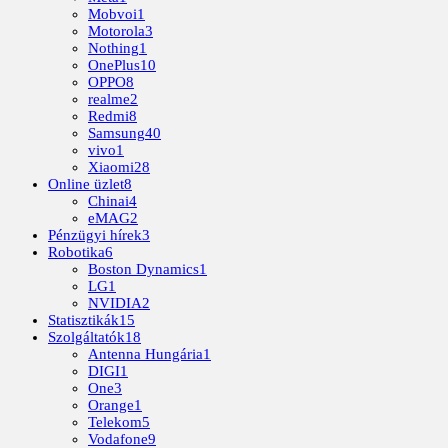
Mobvoi
1
Motorola
3
Nothing
1
OnePlus
10
OPPO
8
realme
2
Redmi
8
Samsung
40
vivo
1
Xiaomi
28
Online üzlet
8
Chinai
4
eMAG
2
Pénzügyi hírek
3
Robotika
6
Boston Dynamics
1
LG
1
NVIDIA
2
Statisztikák
15
Szolgáltatók
18
Antenna Hungária
1
DIGI
1
One
3
Orange
1
Telekom
5
Vodafone
9