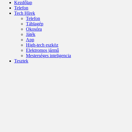
Kezdőlap
Telefon
Tech Hírek
Telefon
Táblagép
Okosóra
Játék
App
High-tech eszköz
Elektromos jármű
Mesterséges inteligencia
Tesztek