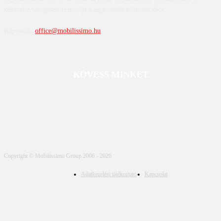
közvetlen látogatása biztosítja a legfrissebb információkat.
Kapcsolat:
office@mobilissimo.hu
KÖVESS MINKET
Copyright © Mobilissimo Group 2006 - 2026
Adatkezelési tájékoztató
Kapcsolat