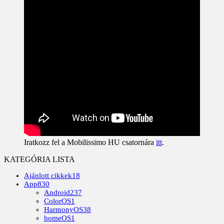
Iratkozz fel a Mobilissimo HU csatornára
itt
.
KATEGÓRIA LISTA
Ajánlott cikkek
18
App
830
Android
237
ColorOS
1
HarmonyOS
38
homeOS
1