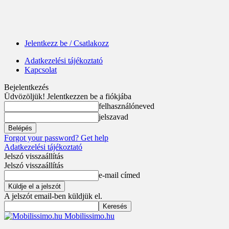
Jelentkezz be / Csatlakozz
Adatkezelési tájékoztató
Kapcsolat
Bejelentkezés
Üdvözöljük! Jelentkezzen be a fiókjába
felhasználóneved
jelszavad
Forgot your password? Get help
Adatkezelési tájékoztató
Jelszó visszaállítás
Jelszó visszaállítás
e-mail címed
A jelszót email-ben küldjük el.
Mobilissimo.hu