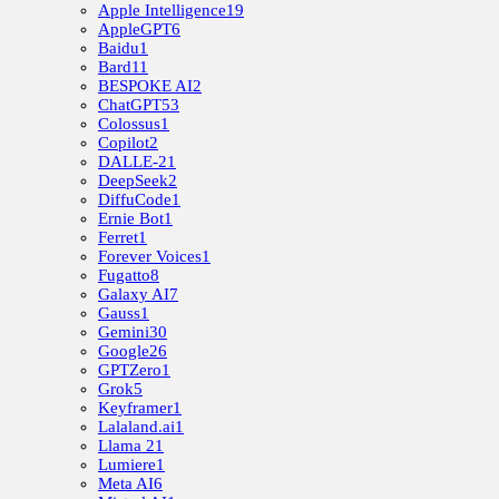
Apple Intelligence
19
AppleGPT
6
Baidu
1
Bard
11
BESPOKE AI
2
ChatGPT
53
Colossus
1
Copilot
2
DALLE-2
1
DeepSeek
2
DiffuCode
1
Ernie Bot
1
Ferret
1
Forever Voices
1
Fugatto
8
Galaxy AI
7
Gauss
1
Gemini
30
Google
26
GPTZero
1
Grok
5
Keyframer
1
Lalaland.ai
1
Llama 2
1
Lumiere
1
Meta AI
6