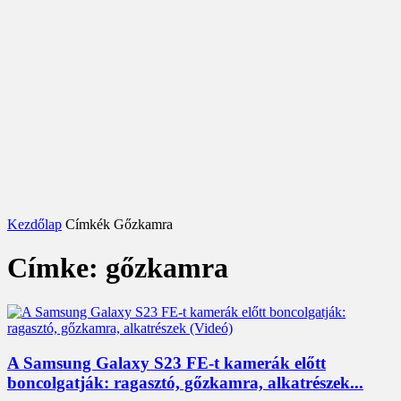
Kezdőlap
Címkék
Gőzkamra
Címke: gőzkamra
A Samsung Galaxy S23 FE-t kamerák előtt
boncolgatják: ragasztó, gőzkamra, alkatrészek...