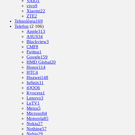
VAIO
1
vivo
9
Xiaomi
22
ZTE
2
Tehnológia
169
Telefon
(2 106)
Apple
313
ASUS
34
Blackview
3
CMF
8
Fujitsu
1
Google
159
HMD Global
20
Honor
114
HTC
4
Huawei
148
Infinix
11
iQOO
6
Kyocera
1
Lenovo
3
LeTV
1
Meizu
5
Microsoft
4
Motorola
85
Nokia
27
Nothing
57
Nubia
29