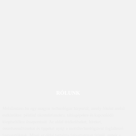
RÓLUNK
Mobilissimo.hu egy magyar technológiai hírportál, amely főként mobil
eszközökre, például okostelefonokra, táblagépekre és kapcsolódó
kiegészítőkre összpontosít. Az oldal értékeléseket, híreket,
összehasonlításokat és tippeket nyújt a mobiltechnológiával foglalkozó
fogyasztóknak. Mivel az oldal tartalma folyamatosan frissül, ennek a