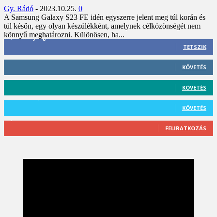
Gy. Rádó
-
2023.10.25.
0
A Samsung Galaxy S23 FE idén egyszerre jelent meg túl korán és
túl későn, egy olyan készülékként, amelynek célközönségét nem
könnyű meghatározni. Különösen, ha...
3,452
Rajongók
TETSZIK
412
Követő
KÖVETÉS
59
Követő
KÖVETÉS
101
Követő
KÖVETÉS
2,589
Feliratkozó
FELIRATKOZÁS