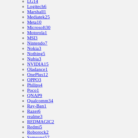
LG
14
Logitech
6
Marshall
1
Mediatek
25
Meta
10
Microsoft
30
Motorola
1
MSI
3
Nintendo
7
Nokia
3
Nothing
5
Nubia
3
NVIDIA
15
Oladance
1
OnePlus
12
OPPO
3
Philips
4
Poco
1
QNAP
9
Qualcomm
34
Ray-Ban
1
Razer
6
realme
3
REDMAGIC
2
Redmi
5
Roborock
2
Samsung
57