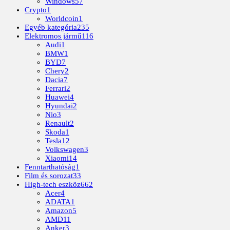
Windows
57
Crypto
1
Worldcoin
1
Egyéb kategória
235
Elektromos jármű
116
Audi
1
BMW
1
BYD
7
Chery
2
Dacia
7
Ferrari
2
Huawei
4
Hyundai
2
Nio
3
Renault
2
Skoda
1
Tesla
12
Volkswagen
3
Xiaomi
14
Fenntarthatóság
1
Film és sorozat
33
High-tech eszköz
662
Acer
4
ADATA
1
Amazon
5
AMD
11
Anker
3