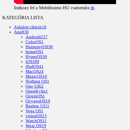
Iratkozz fel a Mobilissimo HU csatornára
itt
.
KATEGÓRIA LISTA
Ajánlott cikkek
18
App
830
Android
237
ColorOS
1
HarmonyOS
38
homeOS
1
HyperOS
30
iOS
189
iPadOS
41
MacOS
24
MagicOS
10
Nothing OS
1
One UI
62
OpenKylin
1
OriginOS
1
OxygenOS
19
Realme UI
11
Vega OS
1
visionOS
13
WatchOS
11
Wear OS
19