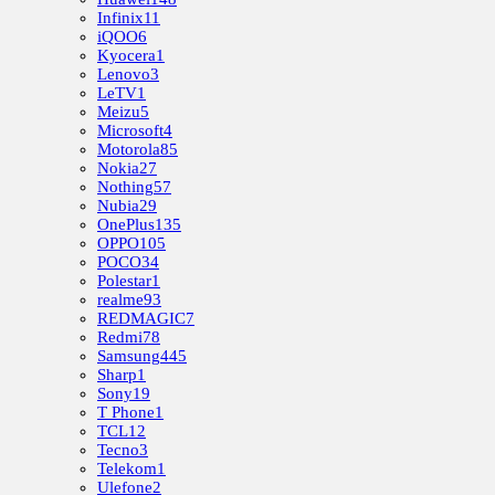
Infinix
11
iQOO
6
Kyocera
1
Lenovo
3
LeTV
1
Meizu
5
Microsoft
4
Motorola
85
Nokia
27
Nothing
57
Nubia
29
OnePlus
135
OPPO
105
POCO
34
Polestar
1
realme
93
REDMAGIC
7
Redmi
78
Samsung
445
Sharp
1
Sony
19
T Phone
1
TCL
12
Tecno
3
Telekom
1
Ulefone
2