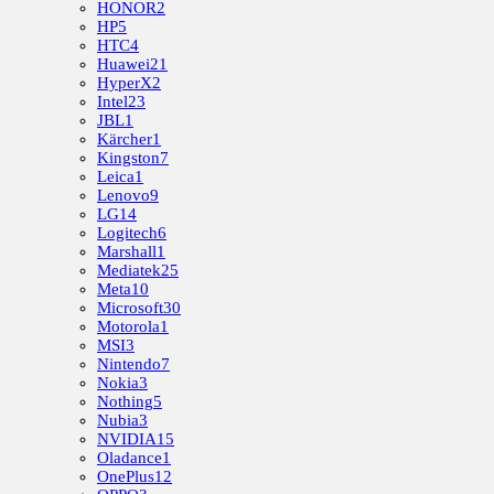
HONOR
2
HP
5
HTC
4
Huawei
21
HyperX
2
Intel
23
JBL
1
Kärcher
1
Kingston
7
Leica
1
Lenovo
9
LG
14
Logitech
6
Marshall
1
Mediatek
25
Meta
10
Microsoft
30
Motorola
1
MSI
3
Nintendo
7
Nokia
3
Nothing
5
Nubia
3
NVIDIA
15
Oladance
1
OnePlus
12