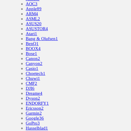
AOC
3
Apple
89
ARM
4
ASML
2
ASUS
20
ASUSTOR
4
Atari
1
Bang & Olufsen
1
BenQ
1
BOOX
4
Bose
1
Canon
2
Canyon
2
Casio
1
Choetech
1
Chuwi
1
CMF
2
DJI
6
Dreame
4
Dyson
2
ENDORFY
1
Ericsson
2
Garmin
2
Google
36
GoPro
3
Hasselblad
1