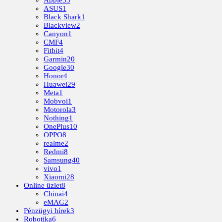
ASUS
1
Black Shark
1
Blackview
2
Canyon
1
CMF
4
Fitbit
4
Garmin
20
Google
30
Honor
4
Huawei
29
Meta
1
Mobvoi
1
Motorola
3
Nothing
1
OnePlus
10
OPPO
8
realme
2
Redmi
8
Samsung
40
vivo
1
Xiaomi
28
Online üzlet
8
Chinai
4
eMAG
2
Pénzügyi hírek
3
Robotika
6