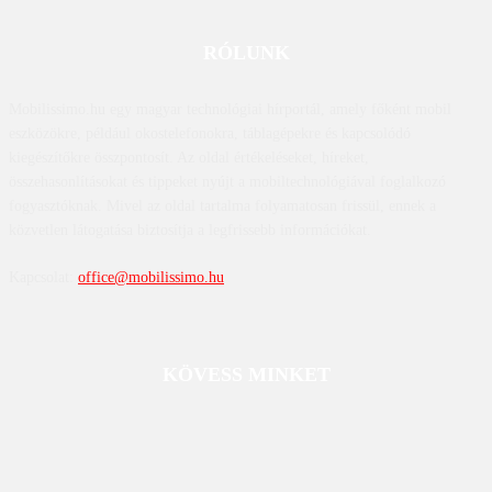
RÓLUNK
Mobilissimo.hu egy magyar technológiai hírportál, amely főként mobil
eszközökre, például okostelefonokra, táblagépekre és kapcsolódó
kiegészítőkre összpontosít. Az oldal értékeléseket, híreket,
összehasonlításokat és tippeket nyújt a mobiltechnológiával foglalkozó
fogyasztóknak. Mivel az oldal tartalma folyamatosan frissül, ennek a
közvetlen látogatása biztosítja a legfrissebb információkat.
Kapcsolat:
office@mobilissimo.hu
KÖVESS MINKET