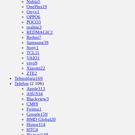
Nubia
5
OnePlus
19
Onyx
1
OPPO
6
POCO
3
realme
3
REDMAGIC
1
Redmi
7
Samsung
39
Sony
1
TCL
11
VAIO
1
vivo
9
Xiaomi
22
ZTE
2
Tehnológia
169
Telefon
(2 106)
Apple
313
ASUS
34
Blackview
3
CMF
8
Fujitsu
1
Google
159
HMD Global
20
Honor
114
HTC
4
Huawei
148