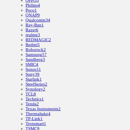
OPPO
3
Philips
4
Poco
1
QNAP
9
Qualcomm
34
Ray-Ban
1
Razer
6
realme
3
REDMAGIC
2
Redmi
5
Roborock
2
Samsung
57
Sandberg
3
SMIC
4
Sonos
11
Sony
39
Starlink
1
SteelSeries
2
Synology
2
TCL
8
Technics
1
Tenda
2
Texas Instruments
2
Thermaltake
4
TP-Link
1
Tronsmart
1
TSMC
9