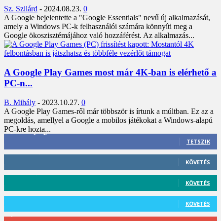
Sz. Szilárd
-
2024.08.23.
0
A Google bejelentette a "Google Essentials" nevű új alkalmazását,
amely a Windows PC-k felhasználói számára könnyíti meg a
Google ökoszisztémájához való hozzáférést. Az alkalmazás...
A Google Play Games most már 4K-ban is elérhető a
PC-n...
B. Mihály
-
2023.10.27.
0
A Google Play Games-ről már többször is írtunk a múltban. Ez az a
megoldás, amellyel a Google a mobilos játékokat a Windows-alapú
PC-kre hozta...
3,452
Rajongók
TETSZIK
412
Követő
KÖVETÉS
59
Követő
KÖVETÉS
101
Követő
KÖVETÉS
2,589
Feliratkozó