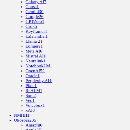
Galaxy AI
7
Gauss
1
Gemini
30
Google
26
GPTZero
1
Grok
5
Keyframer
1
Lalaland.ai
1
Llama 2
1
Lumiere
1
Meta AI
6
Mistral AI
1
Neuralink
1
NotebookLM
1
OpenAI
52
Oracle
1
Perplexity AI
1
Pixie
1
ReALM
1
Sora
2
Veo
1
Voicebox
1
xAI
8
NMHH
1
Okosóra
235
Amazfit
6
Apple
35