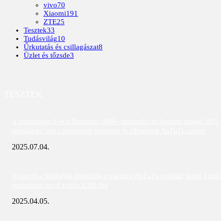
vivo
70
Xiaomi
191
ZTE
25
Tesztek
33
Tudásvilág
10
Űrkutatás és csillagászat
8
Üzlet és tőzsde
3
TESZTEK
A Snapdragon 8 és a Dimensity 9400+ dominálja az Android világát 2025
júniusában; íme a legerősebb telefonok és táblagépek AnTuTu szerint
2025.07.04.
A vivo és a MediaTek dominálta a márciusi AnTuTu toplistát; közel 3 mill
pontszámot ért el a vivo X200 Pro
2025.04.05.