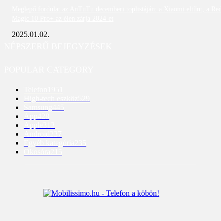
Meglepő fordulat az AnTuTu decemberi toplistáján: a Xiaomi eltűnt, a Re
Magic 10 Pro+ az élen zárja 2024-et
2025.01.02.
NÉPSZERŰ BEJEGYZÉSEK
POPULAR CATEGORY
Telefon
1951
High-tech eszköz
529
Samsung
445
App
428
Apple
313
Android
237
Egyéb kategória
235
Okosóra
215