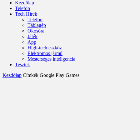
Kezdőlap
Telefon
Tech Hírek
Telefon
Táblagép
Okosóra
Játék
App
High-tech eszköz
Elektromos jármű
Mesterséges inteligencia
Tesztek
Kezdőlap
Címkék
Google Play Games