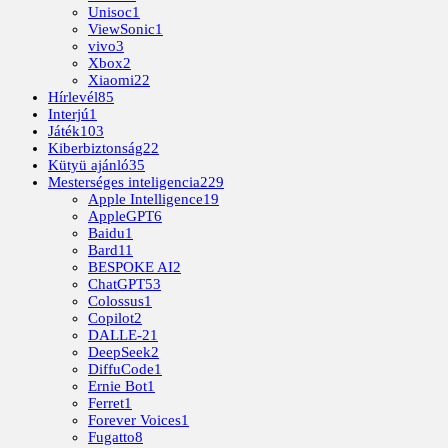
Unisoc
1
ViewSonic
1
vivo
3
Xbox
2
Xiaomi
22
Hírlevél
85
Interjú
1
Játék
103
Kiberbiztonság
22
Kütyü ajánló
35
Mesterséges inteligencia
229
Apple Intelligence
19
AppleGPT
6
Baidu
1
Bard
11
BESPOKE AI
2
ChatGPT
53
Colossus
1
Copilot
2
DALLE-2
1
DeepSeek
2
DiffuCode
1
Ernie Bot
1
Ferret
1
Forever Voices
1
Fugatto
8