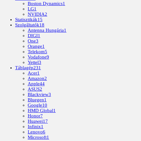
Boston Dynamics
1
LG
1
NVIDIA
2
Statisztikák
15
Szolgáltatók
18
Antenna Hungária
1
DIGI
1
One
3
Orange
1
Telekom
5
Vodafone
9
Yettel
3
Táblagép
231
Acer
1
Amazon
2
Apple
44
ASUS
2
Blackview
3
Bluegen
1
Google
10
HMD Global
1
Honor
7
Huawei
17
Infinix
1
Lenovo
6
Microsoft
1