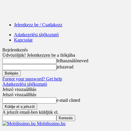
Jelentkezz be / Csatlakozz
Adatkezelési tájékoztató
Kapcsolat
Bejelentkezés
Üdvözöljük! Jelentkezzen be a fiókjába
felhasználóneved
jelszavad
Forgot your password? Get help
Adatkezelési tájékoztató
Jelszó visszaállítás
Jelszó visszaállítás
e-mail címed
A jelszót email-ben küldjük el.
Mobilissimo.hu