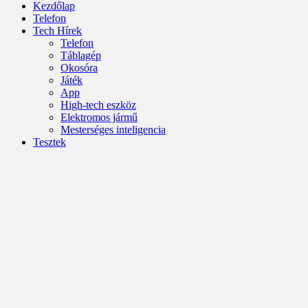
Kezdőlap
Telefon
Tech Hírek
Telefon
Táblagép
Okosóra
Játék
App
High-tech eszköz
Elektromos jármű
Mesterséges inteligencia
Tesztek