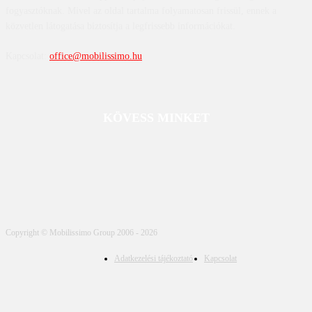
fogyasztóknak. Mivel az oldal tartalma folyamatosan frissül, ennek a
közvetlen látogatása biztosítja a legfrissebb információkat.
Kapcsolat:
office@mobilissimo.hu
KÖVESS MINKET
Copyright © Mobilissimo Group 2006 - 2026
Adatkezelési tájékoztató
Kapcsolat