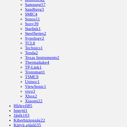
Samsung
57
Sandberg
3
SMIC
4
Sonos
11
Sony
39
Starlink
1
SteelSeries
2
Synology
2
TCL
8
Technics
1
Tenda
2
Texas Instruments
2
Thermaltake
4
TP-Link
1
Tronsmart
1
TSMC
9
Unisoc
1
ViewSonic
1
vivo
3
Xbox
2
Xiaomi
22
Hírlevél
85
Interjú
1
Játék
103
Kiberbiztonság
22
Kütyü ajánló
35