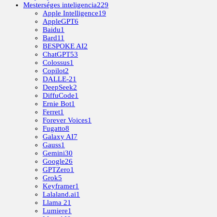
Mesterséges inteligencia
229
Apple Intelligence
19
AppleGPT
6
Baidu
1
Bard
11
BESPOKE AI
2
ChatGPT
53
Colossus
1
Copilot
2
DALLE-2
1
DeepSeek
2
DiffuCode
1
Ernie Bot
1
Ferret
1
Forever Voices
1
Fugatto
8
Galaxy AI
7
Gauss
1
Gemini
30
Google
26
GPTZero
1
Grok
5
Keyframer
1
Lalaland.ai
1
Llama 2
1
Lumiere
1