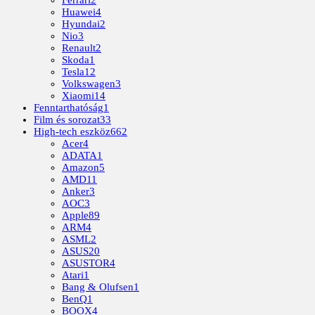
Ferrari
2
Huawei
4
Hyundai
2
Nio
3
Renault
2
Skoda
1
Tesla
12
Volkswagen
3
Xiaomi
14
Fenntarthatóság
1
Film és sorozat
33
High-tech eszköz
662
Acer
4
ADATA
1
Amazon
5
AMD
11
Anker
3
AOC
3
Apple
89
ARM
4
ASML
2
ASUS
20
ASUSTOR
4
Atari
1
Bang & Olufsen
1
BenQ
1
BOOX
4