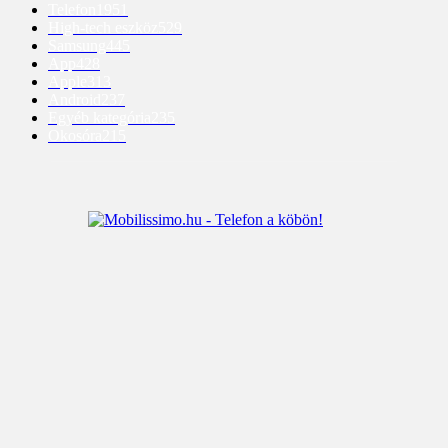
Telefon
1951
High-tech eszköz
529
Samsung
445
App
428
Apple
313
Android
237
Egyéb kategória
235
Okosóra
215