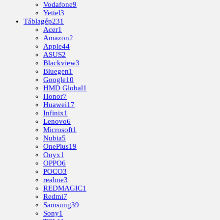
Vodafone
9
Yettel
3
Táblagép
231
Acer
1
Amazon
2
Apple
44
ASUS
2
Blackview
3
Bluegen
1
Google
10
HMD Global
1
Honor
7
Huawei
17
Infinix
1
Lenovo
6
Microsoft
1
Nubia
5
OnePlus
19
Onyx
1
OPPO
6
POCO
3
realme
3
REDMAGIC
1
Redmi
7
Samsung
39
Sony
1