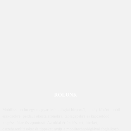
RÓLUNK
Mobilissimo.hu egy magyar technológiai hírportál, amely főként mobil
eszközökre, például okostelefonokra, táblagépekre és kapcsolódó
kiegészítőkre összpontosít. Az oldal értékeléseket, híreket,
összehasonlításokat és tippeket nyújt a mobiltechnológiával foglalkozó