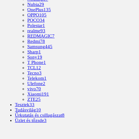
Nubia
29
OnePlus
135
OPPO
105
POCO
34
Polestar
1
realme
93
REDMAGIC
7
Redmi
78
Samsung
445
Sharp
1
Sony
19
T Phone
1
TCL
12
Tecno
3
Telekom
1
Ulefone
2
vivo
70
Xiaomi
191
ZTE
25
Tesztek
33
Tudásvilág
10
Űrkutatás és csillagászat
8
Üzlet és tőzsde
3