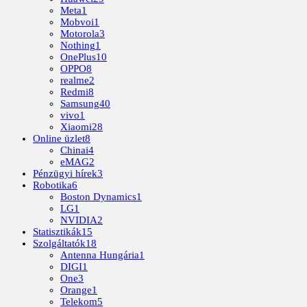
Meta
1
Mobvoi
1
Motorola
3
Nothing
1
OnePlus
10
OPPO
8
realme
2
Redmi
8
Samsung
40
vivo
1
Xiaomi
28
Online üzlet
8
Chinai
4
eMAG
2
Pénzügyi hírek
3
Robotika
6
Boston Dynamics
1
LG
1
NVIDIA
2
Statisztikák
15
Szolgáltatók
18
Antenna Hungária
1
DIGI
1
One
3
Orange
1
Telekom
5