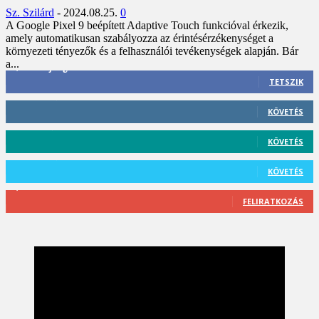
Sz. Szilárd
-
2024.08.25.
0
A Google Pixel 9 beépített Adaptive Touch funkcióval érkezik,
amely automatikusan szabályozza az érintésérzékenységet a
környezeti tényezők és a felhasználói tevékenységek alapján. Bár
a...
3,452
Rajongók
TETSZIK
412
Követő
KÖVETÉS
59
Követő
KÖVETÉS
101
Követő
KÖVETÉS
2,589
Feliratkozó
FELIRATKOZÁS