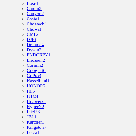
Bose
1
Canon
2
Canyon
2
Casio
1
Choetech
1
Chuwi
1
CMF
2
DJI
6
Dreame
4
Dyson
2
ENDORFY
1
Ericsson
2
Garmin
2
Google
36
GoPro
3
Hasselblad
1
HONOR
2
HP
5
HTC
4
Huawei
21
HyperX
2
Intel
23
JBL
1
Kärcher
1
Kingston
7
Leica
1