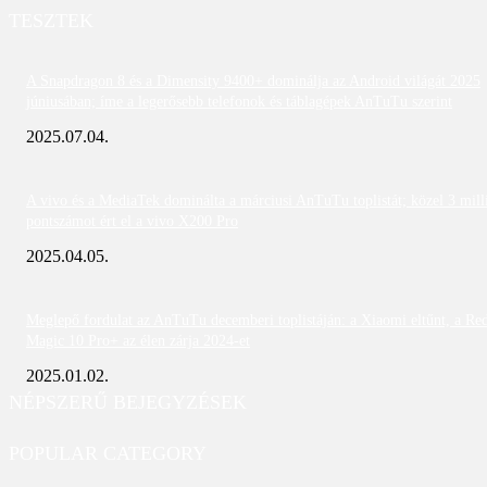
TESZTEK
A Snapdragon 8 és a Dimensity 9400+ dominálja az Android világát 2025
júniusában; íme a legerősebb telefonok és táblagépek AnTuTu szerint
2025.07.04.
A vivo és a MediaTek dominálta a márciusi AnTuTu toplistát; közel 3 mill
pontszámot ért el a vivo X200 Pro
2025.04.05.
Meglepő fordulat az AnTuTu decemberi toplistáján: a Xiaomi eltűnt, a Re
Magic 10 Pro+ az élen zárja 2024-et
2025.01.02.
NÉPSZERŰ BEJEGYZÉSEK
POPULAR CATEGORY