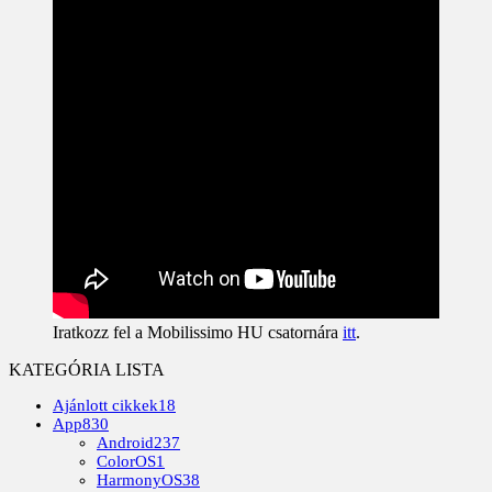
Iratkozz fel a Mobilissimo HU csatornára
itt
.
KATEGÓRIA LISTA
Ajánlott cikkek
18
App
830
Android
237
ColorOS
1
HarmonyOS
38