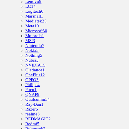
Lenovo
9
LG
14
Logitech
6
Marshall
1
Mediatek
25
Meta
10
Microsoft
30
Motorola
1
MSI
3
Nintendo
7
Nokia
3
Nothing
5
Nubia
3
NVIDIA
15
Oladance
1
OnePlus
12
OPPO
3
Philips
4
Poco
1
QNAP
9
Qualcomm
34
Ray-Ban
1
Razer
6
realme
3
REDMAGIC
2
Redmi
5
Roborock
2