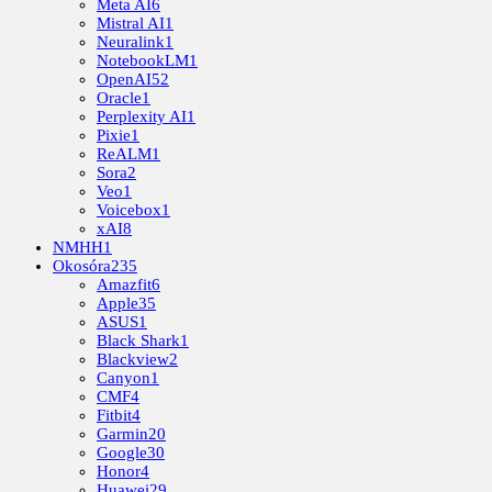
Meta AI
6
Mistral AI
1
Neuralink
1
NotebookLM
1
OpenAI
52
Oracle
1
Perplexity AI
1
Pixie
1
ReALM
1
Sora
2
Veo
1
Voicebox
1
xAI
8
NMHH
1
Okosóra
235
Amazfit
6
Apple
35
ASUS
1
Black Shark
1
Blackview
2
Canyon
1
CMF
4
Fitbit
4
Garmin
20
Google
30
Honor
4
Huawei
29