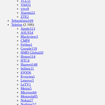
TCL
11
VAIO
1
vivo
9
Xiaomi
22
ZTE
2
Tehnológia
169
Telefon
(2 106)
Apple
313
ASUS
34
Blackview
3
CMF
8
Fujitsu
1
Google
159
HMD Global
20
Honor
114
HTC
4
Huawei
148
Infinix
11
iQOO
6
Kyocera
1
Lenovo
3
LeTV
1
Meizu
5
Microsoft
4
Motorola
85
Nokia
27
Nothing
57