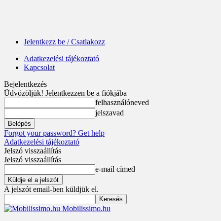
Jelentkezz be / Csatlakozz
Adatkezelési tájékoztató
Kapcsolat
Bejelentkezés
Üdvözöljük! Jelentkezzen be a fiókjába
felhasználóneved
jelszavad
Forgot your password? Get help
Adatkezelési tájékoztató
Jelszó visszaállítás
Jelszó visszaállítás
e-mail címed
A jelszót email-ben küldjük el.
Mobilissimo.hu