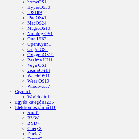
homeOS
1
HyperOS
30
iOS
189
iPadOS
41
MacOS
24
MagicOS
10
Nothing OS
1
One UI
62
OpenKylin
1
OriginOS
1
OxygenOS
19
Realme UI
11
Vega OS
1
visionOS
13
WatchOS
11
Wear OS
19
Windows
57
Crypto
1
Worldcoin
1
Egyéb kategória
235
Elektromos jármű
116
Audi
1
BMW
1
BYD
7
Chery
2
Dacia
7