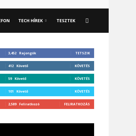
EFON
TECH HÍREK
TESZTEK
3,452
Rajongók
TETSZIK
412
Követő
KÖVETÉS
59
Követő
KÖVETÉS
101
Követő
KÖVETÉS
2,589
Feliratkozó
FELIRATKOZÁS