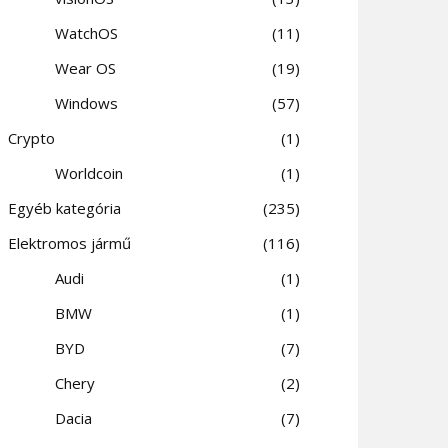
WatchOS
11
Wear OS
19
Windows
57
Crypto
1
Worldcoin
1
Egyéb kategória
235
Elektromos jármű
116
Audi
1
BMW
1
BYD
7
Chery
2
Dacia
7