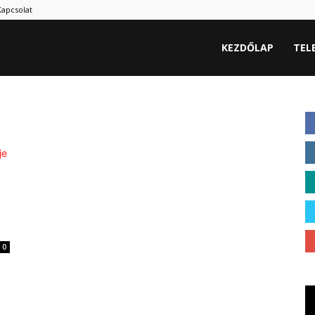
Kapcsolat
hu
KEZDŐLAP
TEL
0