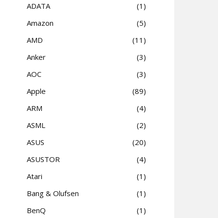
ADATA
1
Amazon
5
AMD
11
Anker
3
AOC
3
Apple
89
ARM
4
ASML
2
ASUS
20
ASUSTOR
4
Atari
1
Bang & Olufsen
1
BenQ
1