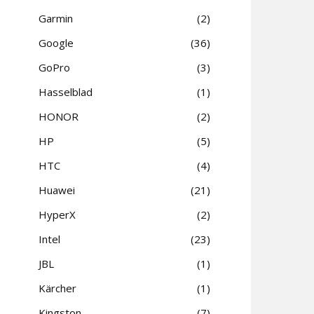
Garmin
2
Google
36
GoPro
3
Hasselblad
1
HONOR
2
HP
5
HTC
4
Huawei
21
HyperX
2
Intel
23
JBL
1
Kärcher
1
Kingston
7