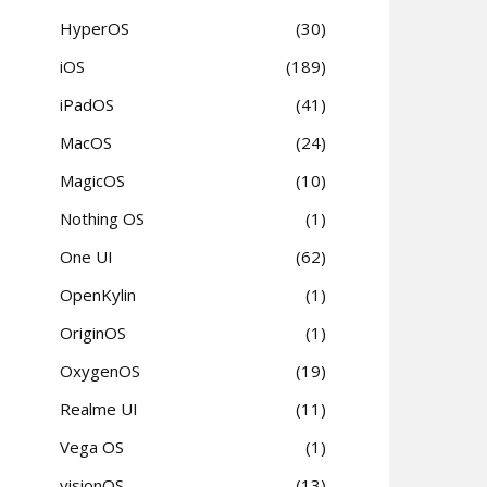
HyperOS
30
iOS
189
iPadOS
41
MacOS
24
MagicOS
10
Nothing OS
1
One UI
62
OpenKylin
1
OriginOS
1
OxygenOS
19
Realme UI
11
Vega OS
1
visionOS
13