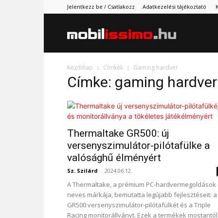
Jelentkezz be / Csatlakozz
Adatkezelési tájékoztató
Mobilissimo.
Kezdőlap
Címkék
Gaming hardver
Címke: gaming hardver
Thermaltake GR500: új
versenyszimulátor-pilótafülke a
valósághű élményért
Sz. Szilárd
-
2024.06.12.
A Thermaltake, a prémium PC-hardvermegoldások
neves márkája, bemutatta legújabb fejlesztéseit: a
GR500 versenyszimulátor-pilótafülkét és a Triple
Racing monitorállványt. Ezek a termékek mostantól