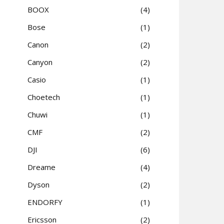
BOOX
4
Bose
1
Canon
2
Canyon
2
Casio
1
Choetech
1
Chuwi
1
CMF
2
DJI
6
Dreame
4
Dyson
2
ENDORFY
1
Ericsson
2