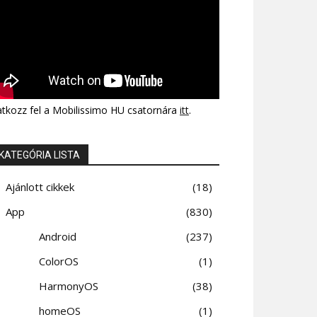
atkozz fel a Mobilissimo HU csatornára
itt
.
KATEGÓRIA LISTA
Ajánlott cikkek
18
App
830
Android
237
ColorOS
1
HarmonyOS
38
homeOS
1