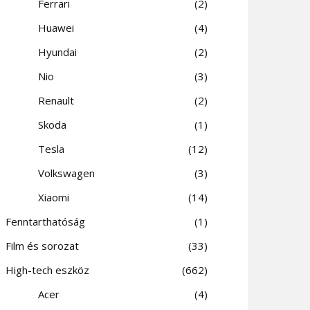
Ferrari
2
Huawei
4
Hyundai
2
Nio
3
Renault
2
Skoda
1
Tesla
12
Volkswagen
3
Xiaomi
14
Fenntarthatóság
1
Film és sorozat
33
High-tech eszköz
662
Acer
4