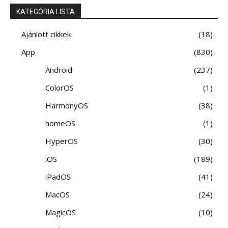
KATEGÓRIA LISTA
Ajánlott cikkek
18
App
830
Android
237
ColorOS
1
HarmonyOS
38
homeOS
1
HyperOS
30
iOS
189
iPadOS
41
MacOS
24
MagicOS
10