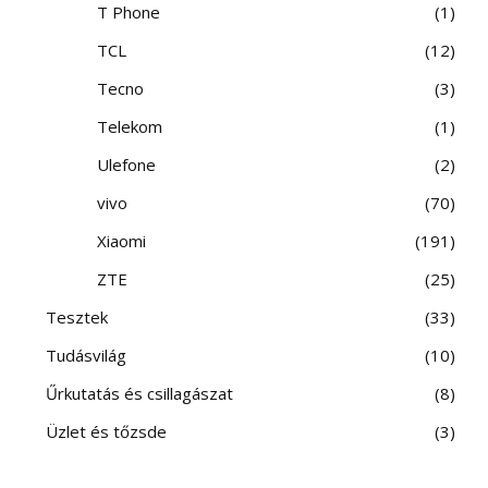
T Phone
1
TCL
12
Tecno
3
Telekom
1
Ulefone
2
vivo
70
Xiaomi
191
ZTE
25
Tesztek
33
Tudásvilág
10
Űrkutatás és csillagászat
8
Üzlet és tőzsde
3