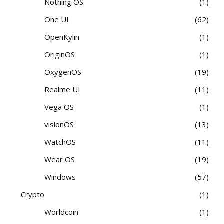
Nothing OS
1
One UI
62
OpenKylin
1
OriginOS
1
OxygenOS
19
Realme UI
11
Vega OS
1
visionOS
13
WatchOS
11
Wear OS
19
Windows
57
Crypto
1
Worldcoin
1