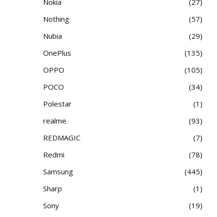
Nokia
27
Nothing
57
Nubia
29
OnePlus
135
OPPO
105
POCO
34
Polestar
1
realme
93
REDMAGIC
7
Redmi
78
Samsung
445
Sharp
1
Sony
19