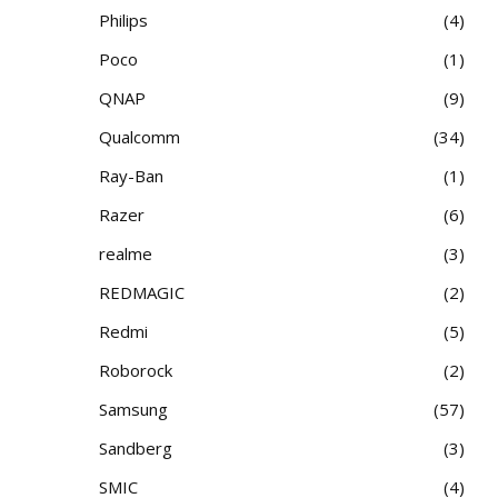
Philips
4
Poco
1
QNAP
9
Qualcomm
34
Ray-Ban
1
Razer
6
realme
3
REDMAGIC
2
Redmi
5
Roborock
2
Samsung
57
Sandberg
3
SMIC
4