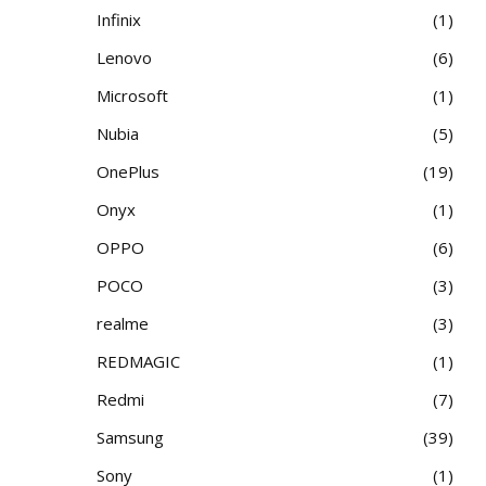
Infinix
1
Lenovo
6
Microsoft
1
Nubia
5
OnePlus
19
Onyx
1
OPPO
6
POCO
3
realme
3
REDMAGIC
1
Redmi
7
Samsung
39
Sony
1