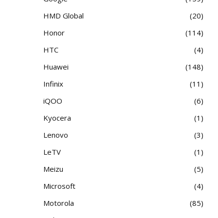
HMD Global
20
Honor
114
HTC
4
Huawei
148
Infinix
11
iQOO
6
Kyocera
1
Lenovo
3
LeTV
1
Meizu
5
Microsoft
4
Motorola
85