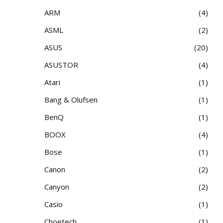
ARM
4
ASML
2
ASUS
20
ASUSTOR
4
Atari
1
Bang & Olufsen
1
BenQ
1
BOOX
4
Bose
1
Canon
2
Canyon
2
Casio
1
Choetech
1