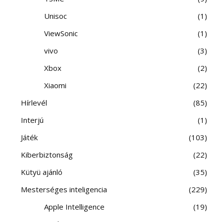
Unisoc
1
ViewSonic
1
vivo
3
Xbox
2
Xiaomi
22
Hírlevél
85
Interjú
1
Játék
103
Kiberbiztonság
22
Kütyü ajánló
35
Mesterséges inteligencia
229
Apple Intelligence
19