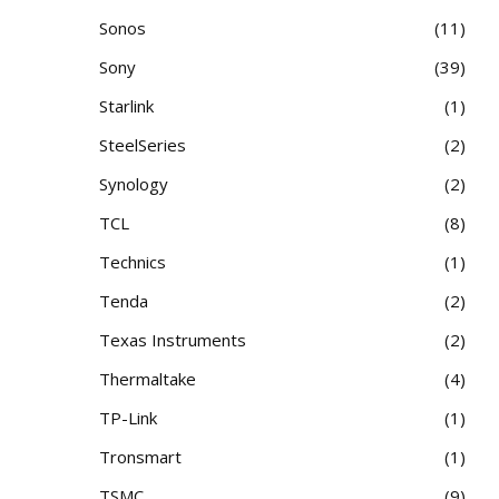
Sonos
11
Sony
39
Starlink
1
SteelSeries
2
Synology
2
TCL
8
Technics
1
Tenda
2
Texas Instruments
2
Thermaltake
4
TP-Link
1
Tronsmart
1
TSMC
9