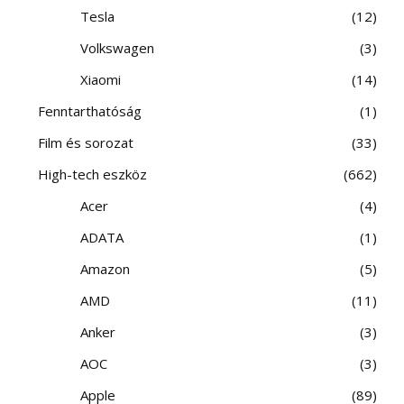
Tesla
12
Volkswagen
3
Xiaomi
14
Fenntarthatóság
1
Film és sorozat
33
High-tech eszköz
662
Acer
4
ADATA
1
Amazon
5
AMD
11
Anker
3
AOC
3
Apple
89