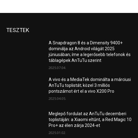
TESZTEK
A Snapdragon 8 és a Dimensity 9400+
dominálja az Android világát 2025
júniusában; íme a legerősebb telefonok és
táblagépek AnTuTu szerint
2025.07.04.
A vivo és a MediaTek dominálta a márciusi
AnTuTu toplistát; közel 3 milliós
pontszámot ért el a vivo X200 Pro
2025.04.05.
Meglepő fordulat az AnTuTu decemberi
toplistáján: a Xiaomi eltűnt, a Red Magic 10
Pro+ az élen zárja 2024-et
2025.01.02.