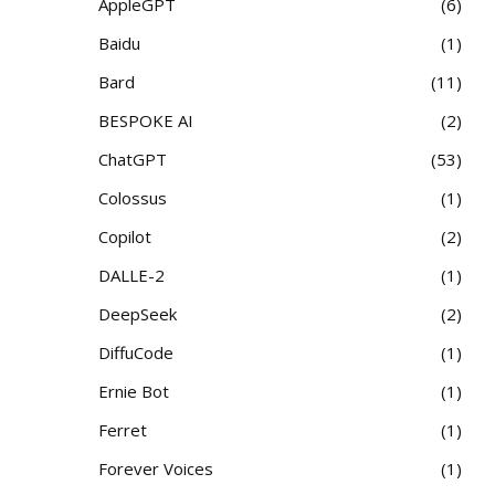
AppleGPT
6
Baidu
1
Bard
11
BESPOKE AI
2
ChatGPT
53
Colossus
1
Copilot
2
DALLE-2
1
DeepSeek
2
DiffuCode
1
Ernie Bot
1
Ferret
1
Forever Voices
1