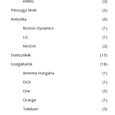
eMAG
2
Pénzügyi hírek
3
Robotika
6
Boston Dynamics
1
LG
1
NVIDIA
2
Statisztikák
15
Szolgáltatók
18
Antenna Hungária
1
DIGI
1
One
3
Orange
1
Telekom
5