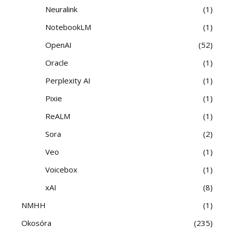
Neuralink
1
NotebookLM
1
OpenAI
52
Oracle
1
Perplexity AI
1
Pixie
1
ReALM
1
Sora
2
Veo
1
Voicebox
1
xAI
8
NMHH
1
Okosóra
235