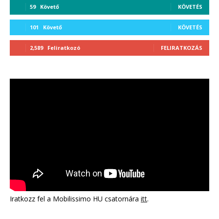
59
Követő
KÖVETÉS
101
Követő
KÖVETÉS
2,589
Feliratkozó
FELIRATKOZÁS
Iratkozz fel a Mobilissimo HU csatornára
itt
.