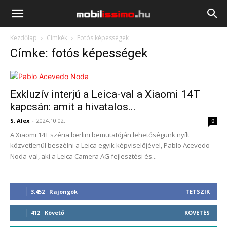
Mobilissimo.hu
Kezdőlap
Címkék
Fotós képességek
Címke: fotós képességek
Exkluzív interjú a Leica-val a Xiaomi 14T
kapcsán: amit a hivatalos...
S. Alex
-
2024.10.02.
0
A Xiaomi 14T széria berlini bemutatóján lehetőségünk nyílt
közvetlenül beszélni a Leica egyik képviselőjével, Pablo Acevedo
Noda-val, aki a Leica Camera AG fejlesztési és...
3,452
Rajongók
TETSZIK
412
Követő
KÖVETÉS