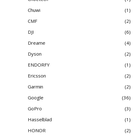
Chuwi
1
CMF
2
DJI
6
Dreame
4
Dyson
2
ENDORFY
1
Ericsson
2
Garmin
2
Google
36
GoPro
3
Hasselblad
1
HONOR
2