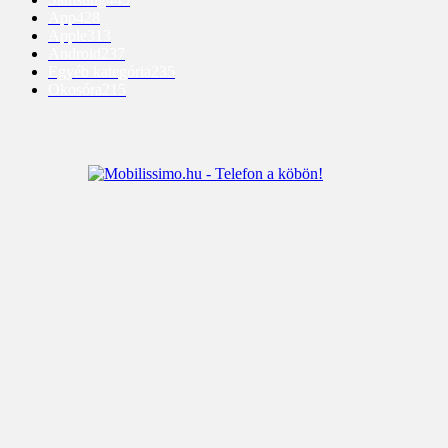
App
428
Apple
313
Android
237
Egyéb kategória
235
Okosóra
215