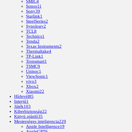
SMIC
4
Sonos
11
Sony
39
Starlink
1
SteelSeries
2
Synology
2
TCL
8
Technics
1
Tenda
2
Texas Instruments
2
Thermaltake
4
TP-Link
1
Tronsmart
1
TSMC
9
Unisoc
1
ViewSonic
1
vivo
3
Xbox
2
Xiaomi
22
Hírlevél
85
Interjú
1
Játék
103
Kiberbiztonság
22
Kütyü ajánló
35
Mesterséges inteligencia
229
Apple Intelligence
19
AppleGPT
6