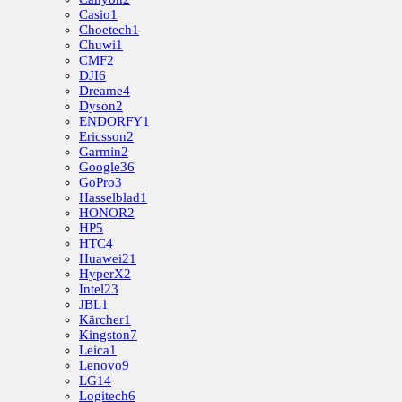
Casio
1
Choetech
1
Chuwi
1
CMF
2
DJI
6
Dreame
4
Dyson
2
ENDORFY
1
Ericsson
2
Garmin
2
Google
36
GoPro
3
Hasselblad
1
HONOR
2
HP
5
HTC
4
Huawei
21
HyperX
2
Intel
23
JBL
1
Kärcher
1
Kingston
7
Leica
1
Lenovo
9
LG
14
Logitech
6