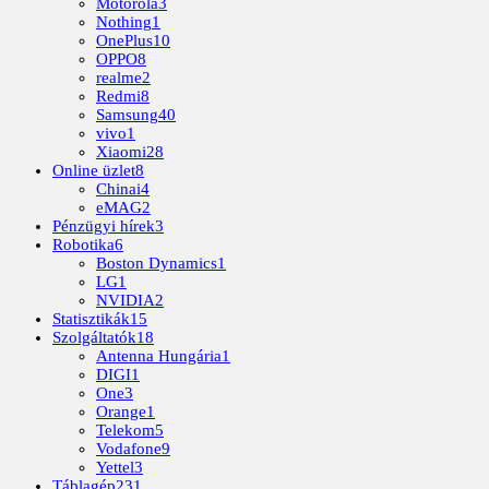
Motorola
3
Nothing
1
OnePlus
10
OPPO
8
realme
2
Redmi
8
Samsung
40
vivo
1
Xiaomi
28
Online üzlet
8
Chinai
4
eMAG
2
Pénzügyi hírek
3
Robotika
6
Boston Dynamics
1
LG
1
NVIDIA
2
Statisztikák
15
Szolgáltatók
18
Antenna Hungária
1
DIGI
1
One
3
Orange
1
Telekom
5
Vodafone
9
Yettel
3
Táblagép
231