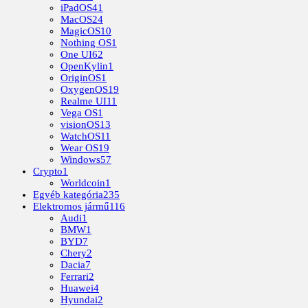
iPadOS
41
MacOS
24
MagicOS
10
Nothing OS
1
One UI
62
OpenKylin
1
OriginOS
1
OxygenOS
19
Realme UI
11
Vega OS
1
visionOS
13
WatchOS
11
Wear OS
19
Windows
57
Crypto
1
Worldcoin
1
Egyéb kategória
235
Elektromos jármű
116
Audi
1
BMW
1
BYD
7
Chery
2
Dacia
7
Ferrari
2
Huawei
4
Hyundai
2