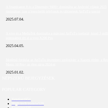
A Snapdragon 8 és a Dimensity 9400+ dominálja az Android világát 2025
júniusában; íme a legerősebb telefonok és táblagépek AnTuTu szerint
2025.07.04.
A vivo és a MediaTek dominálta a márciusi AnTuTu toplistát; közel 3 mill
pontszámot ért el a vivo X200 Pro
2025.04.05.
Meglepő fordulat az AnTuTu decemberi toplistáján: a Xiaomi eltűnt, a Re
Magic 10 Pro+ az élen zárja 2024-et
2025.01.02.
NÉPSZERŰ BEJEGYZÉSEK
POPULAR CATEGORY
Telefon
1951
High-tech eszköz
529
Samsung
445