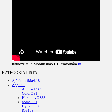
Iratkozz fel a Mobilissimo HU csatornára
itt
.
KATEGÓRIA LISTA
Ajánlott cikkek
18
App
830
Android
237
ColorOS
1
HarmonyOS
38
homeOS
1
HyperOS
30
iOS
189