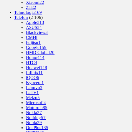
Xiaomi
22
ZTE
2
Tehnológia
169
Telefon
(2 106)
Apple
313
ASUS
34
Blackview
3
CMF
8
Fujitsu
1
Google
159
HMD Global
20
Honor
114
HTC
4
Huawei
148
Infinix
11
iQOO
6
Kyocera
1
Lenovo
3
LeTV
1
Meizu
5
Microsoft
4
Motorola
85
Nokia
27
Nothing
57
Nubia
29
OnePlus
135