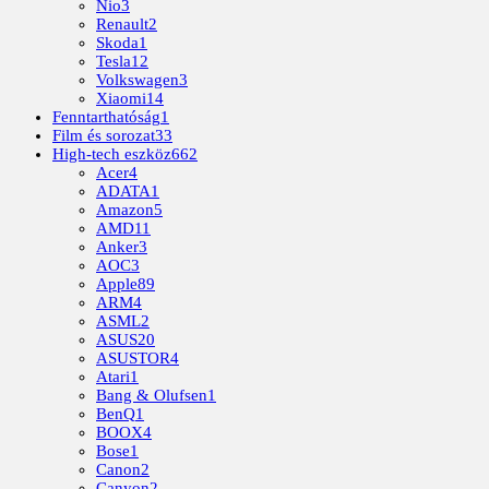
Nio
3
Renault
2
Skoda
1
Tesla
12
Volkswagen
3
Xiaomi
14
Fenntarthatóság
1
Film és sorozat
33
High-tech eszköz
662
Acer
4
ADATA
1
Amazon
5
AMD
11
Anker
3
AOC
3
Apple
89
ARM
4
ASML
2
ASUS
20
ASUSTOR
4
Atari
1
Bang & Olufsen
1
BenQ
1
BOOX
4
Bose
1
Canon
2
Canyon
2