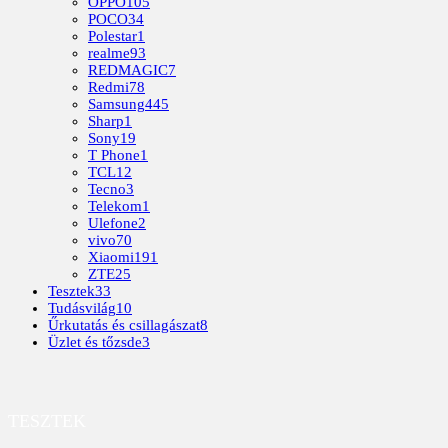
OPPO
105
POCO
34
Polestar
1
realme
93
REDMAGIC
7
Redmi
78
Samsung
445
Sharp
1
Sony
19
T Phone
1
TCL
12
Tecno
3
Telekom
1
Ulefone
2
vivo
70
Xiaomi
191
ZTE
25
Tesztek
33
Tudásvilág
10
Űrkutatás és csillagászat
8
Üzlet és tőzsde
3
TESZTEK