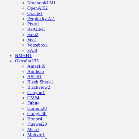
NotebookLM
1
OpenAI
52
Oracle
1
Perplexity AI
1
Pixie
1
ReALM
1
Sora
2
Veo
1
Voicebox
1
xAI
8
NMHH
1
Okosóra
235
Amazfit
6
Apple
35
ASUS
1
Black Shark
1
Blackview
2
Canyon
1
CMF
4
Fitbit
4
Garmin
20
Google
30
Honor
4
Huawei
29
Meta
1
Mobvoi
1