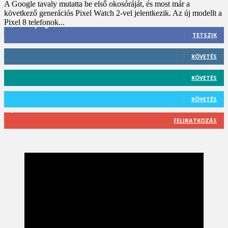
A Google tavaly mutatta be első okosóráját, és most már a
következő generációs Pixel Watch 2-vel jelentkezik. Az új modellt a
Pixel 8 telefonok...
3,452
Rajongók
TETSZIK
412
Követő
KÖVETÉS
59
Követő
KÖVETÉS
101
Követő
KÖVETÉS
2,589
Feliratkozó
FELIRATKOZÁS