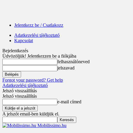
Jelentkezz be / Csatlakozz
Adatkezelési tájékoztató
Kapcsolat
Bejelentkezés
Üdvözöljük! Jelentkezzen be a fiókjába
felhasználóneved
jelszavad
Forgot your password? Get help
Adatkezelési tájékoztató
Jelszó visszaállítás
Jelszó visszaállítás
e-mail címed
A jelszót email-ben küldjük el.
Mobilissimo.hu