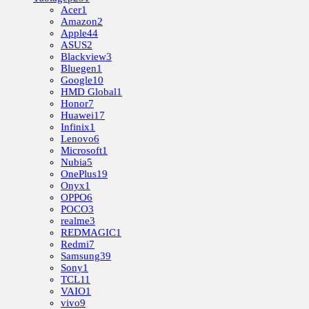
Acer
1
Amazon
2
Apple
44
ASUS
2
Blackview
3
Bluegen
1
Google
10
HMD Global
1
Honor
7
Huawei
17
Infinix
1
Lenovo
6
Microsoft
1
Nubia
5
OnePlus
19
Onyx
1
OPPO
6
POCO
3
realme
3
REDMAGIC
1
Redmi
7
Samsung
39
Sony
1
TCL
11
VAIO
1
vivo
9