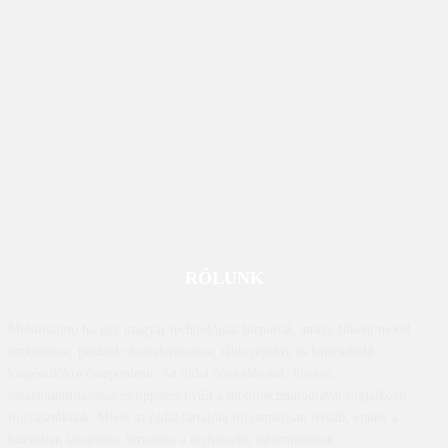
RÓLUNK
Mobilissimo.hu egy magyar technológiai hírportál, amely főként mobil
eszközökre, például okostelefonokra, táblagépekre és kapcsolódó
kiegészítőkre összpontosít. Az oldal értékeléseket, híreket,
összehasonlításokat és tippeket nyújt a mobiltechnológiával foglalkozó
fogyasztóknak. Mivel az oldal tartalma folyamatosan frissül, ennek a
közvetlen látogatása biztosítja a legfrissebb információkat.