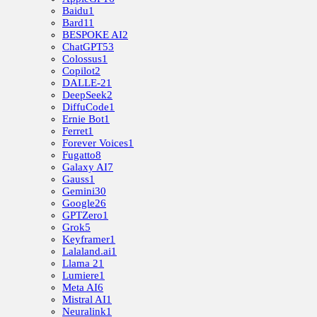
Baidu
1
Bard
11
BESPOKE AI
2
ChatGPT
53
Colossus
1
Copilot
2
DALLE-2
1
DeepSeek
2
DiffuCode
1
Ernie Bot
1
Ferret
1
Forever Voices
1
Fugatto
8
Galaxy AI
7
Gauss
1
Gemini
30
Google
26
GPTZero
1
Grok
5
Keyframer
1
Lalaland.ai
1
Llama 2
1
Lumiere
1
Meta AI
6
Mistral AI
1
Neuralink
1