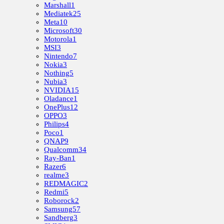
Marshall
1
Mediatek
25
Meta
10
Microsoft
30
Motorola
1
MSI
3
Nintendo
7
Nokia
3
Nothing
5
Nubia
3
NVIDIA
15
Oladance
1
OnePlus
12
OPPO
3
Philips
4
Poco
1
QNAP
9
Qualcomm
34
Ray-Ban
1
Razer
6
realme
3
REDMAGIC
2
Redmi
5
Roborock
2
Samsung
57
Sandberg
3