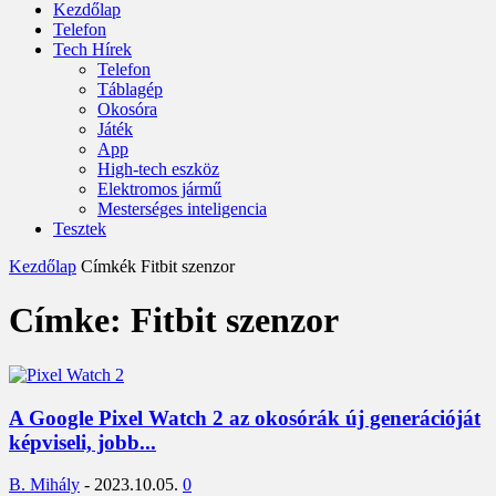
Kezdőlap
Telefon
Tech Hírek
Telefon
Táblagép
Okosóra
Játék
App
High-tech eszköz
Elektromos jármű
Mesterséges inteligencia
Tesztek
Kezdőlap
Címkék
Fitbit szenzor
Címke: Fitbit szenzor
A Google Pixel Watch 2 az okosórák új generációját
képviseli, jobb...
B. Mihály
-
2023.10.05.
0