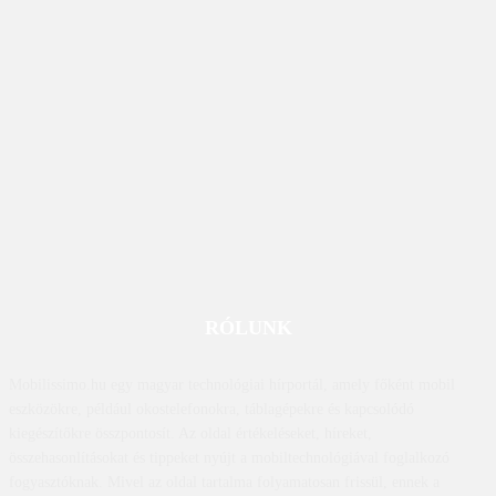
RÓLUNK
Mobilissimo.hu egy magyar technológiai hírportál, amely főként mobil
eszközökre, például okostelefonokra, táblagépekre és kapcsolódó
kiegészítőkre összpontosít. Az oldal értékeléseket, híreket,
összehasonlításokat és tippeket nyújt a mobiltechnológiával foglalkozó
fogyasztóknak. Mivel az oldal tartalma folyamatosan frissül, ennek a