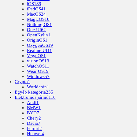
iOS
189
iPadOS
41
MacOS
24
MagicOS
10
Nothing OS
1
One UI
62
OpenKylin
1
OriginOS
1
OxygenOS
19
Realme UI
11
Vega OS
1
visionOS
13
WatchOS
11
Wear OS
19
Windows
57
Crypto
1
Worldcoin
1
Egyéb kategória
235
Elektromos jármű
116
Audi
1
BMW
1
BYD
7
Chery
2
Dacia
7
Ferrari
2
Huawei
4