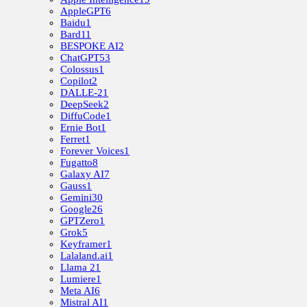
AppleGPT
6
Baidu
1
Bard
11
BESPOKE AI
2
ChatGPT
53
Colossus
1
Copilot
2
DALLE-2
1
DeepSeek
2
DiffuCode
1
Ernie Bot
1
Ferret
1
Forever Voices
1
Fugatto
8
Galaxy AI
7
Gauss
1
Gemini
30
Google
26
GPTZero
1
Grok
5
Keyframer
1
Lalaland.ai
1
Llama 2
1
Lumiere
1
Meta AI
6
Mistral AI
1