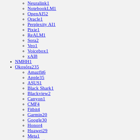
Neuralink
1
NotebookLM
1
OpenAI
52
Oracle
1
Perplexity AI
1
Pixie
1
ReALM
1
Sora
2
Veo
1
Voicebox
1
xAI
8
NMHH
1
Okosóra
235
Amazfit
6
Apple
35
ASUS
1
Black Shark
1
Blackview
2
Canyon
1
CMF
4
Fitbit
4
Garmin
20
Google
30
Honor
4
Huawei
29
Meta
1