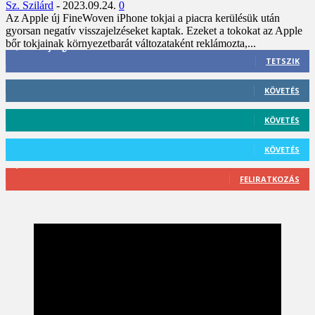
Sz. Szilárd
-
2023.09.24.
0
Az Apple új FineWoven iPhone tokjai a piacra kerülésük után
gyorsan negatív visszajelzéseket kaptak. Ezeket a tokokat az Apple
bőr tokjainak környezetbarát változataként reklámozta,...
3,452
Rajongók
TETSZIK
412
Követő
KÖVETÉS
59
Követő
KÖVETÉS
101
Követő
KÖVETÉS
2,589
Feliratkozó
FELIRATKOZÁS