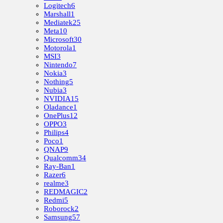
Logitech
6
Marshall
1
Mediatek
25
Meta
10
Microsoft
30
Motorola
1
MSI
3
Nintendo
7
Nokia
3
Nothing
5
Nubia
3
NVIDIA
15
Oladance
1
OnePlus
12
OPPO
3
Philips
4
Poco
1
QNAP
9
Qualcomm
34
Ray-Ban
1
Razer
6
realme
3
REDMAGIC
2
Redmi
5
Roborock
2
Samsung
57