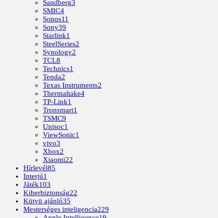
Sandberg
3
SMIC
4
Sonos
11
Sony
39
Starlink
1
SteelSeries
2
Synology
2
TCL
8
Technics
1
Tenda
2
Texas Instruments
2
Thermaltake
4
TP-Link
1
Tronsmart
1
TSMC
9
Unisoc
1
ViewSonic
1
vivo
3
Xbox
2
Xiaomi
22
Hírlevél
85
Interjú
1
Játék
103
Kiberbiztonság
22
Kütyü ajánló
35
Mesterséges inteligencia
229
Apple Intelligence
19