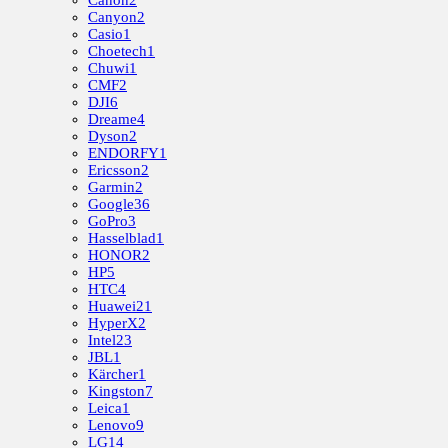
Canon
2
Canyon
2
Casio
1
Choetech
1
Chuwi
1
CMF
2
DJI
6
Dreame
4
Dyson
2
ENDORFY
1
Ericsson
2
Garmin
2
Google
36
GoPro
3
Hasselblad
1
HONOR
2
HP
5
HTC
4
Huawei
21
HyperX
2
Intel
23
JBL
1
Kärcher
1
Kingston
7
Leica
1
Lenovo
9
LG
14