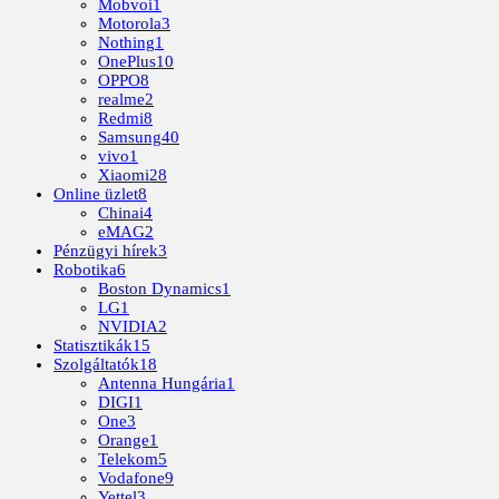
Mobvoi
1
Motorola
3
Nothing
1
OnePlus
10
OPPO
8
realme
2
Redmi
8
Samsung
40
vivo
1
Xiaomi
28
Online üzlet
8
Chinai
4
eMAG
2
Pénzügyi hírek
3
Robotika
6
Boston Dynamics
1
LG
1
NVIDIA
2
Statisztikák
15
Szolgáltatók
18
Antenna Hungária
1
DIGI
1
One
3
Orange
1
Telekom
5
Vodafone
9
Yettel
3