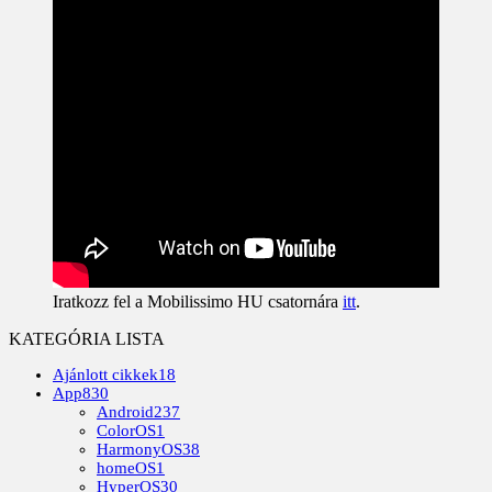
Iratkozz fel a Mobilissimo HU csatornára
itt
.
KATEGÓRIA LISTA
Ajánlott cikkek
18
App
830
Android
237
ColorOS
1
HarmonyOS
38
homeOS
1
HyperOS
30