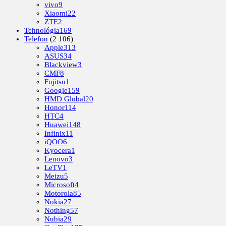
vivo
9
Xiaomi
22
ZTE
2
Tehnológia
169
Telefon
(2 106)
Apple
313
ASUS
34
Blackview
3
CMF
8
Fujitsu
1
Google
159
HMD Global
20
Honor
114
HTC
4
Huawei
148
Infinix
11
iQOO
6
Kyocera
1
Lenovo
3
LeTV
1
Meizu
5
Microsoft
4
Motorola
85
Nokia
27
Nothing
57
Nubia
29