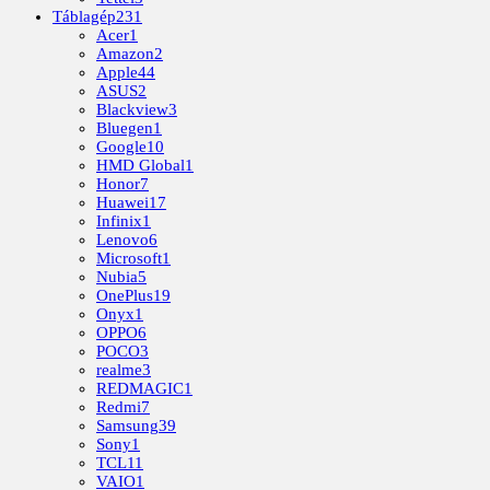
Táblagép
231
Acer
1
Amazon
2
Apple
44
ASUS
2
Blackview
3
Bluegen
1
Google
10
HMD Global
1
Honor
7
Huawei
17
Infinix
1
Lenovo
6
Microsoft
1
Nubia
5
OnePlus
19
Onyx
1
OPPO
6
POCO
3
realme
3
REDMAGIC
1
Redmi
7
Samsung
39
Sony
1
TCL
11
VAIO
1