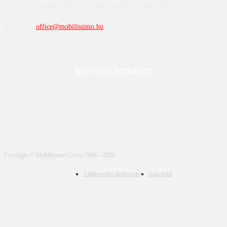
közvetlen látogatása biztosítja a legfrissebb információkat.
Kapcsolat:
office@mobilissimo.hu
KÖVESS MINKET
Copyright © Mobilissimo Group 2006 - 2026
Adatkezelési tájékoztató
Kapcsolat