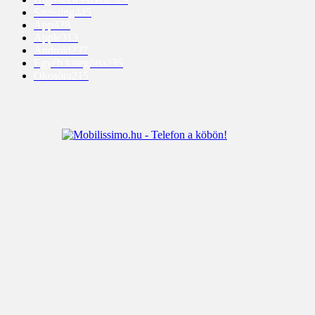
Samsung
445
App
428
Apple
313
Android
237
Egyéb kategória
235
Okosóra
215