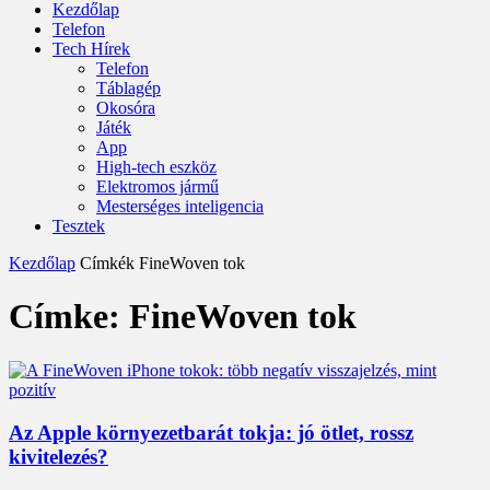
Kezdőlap
Telefon
Tech Hírek
Telefon
Táblagép
Okosóra
Játék
App
High-tech eszköz
Elektromos jármű
Mesterséges inteligencia
Tesztek
Kezdőlap
Címkék
FineWoven tok
Címke: FineWoven tok
Az Apple környezetbarát tokja: jó ötlet, rossz
kivitelezés?