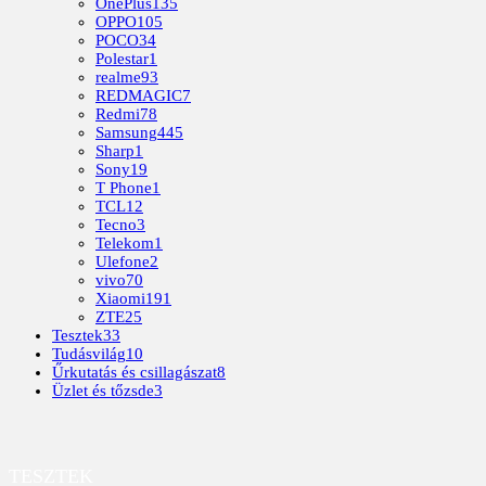
OnePlus
135
OPPO
105
POCO
34
Polestar
1
realme
93
REDMAGIC
7
Redmi
78
Samsung
445
Sharp
1
Sony
19
T Phone
1
TCL
12
Tecno
3
Telekom
1
Ulefone
2
vivo
70
Xiaomi
191
ZTE
25
Tesztek
33
Tudásvilág
10
Űrkutatás és csillagászat
8
Üzlet és tőzsde
3
TESZTEK