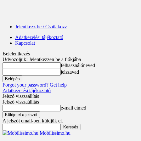
Jelentkezz be / Csatlakozz
Adatkezelési tájékoztató
Kapcsolat
Bejelentkezés
Üdvözöljük! Jelentkezzen be a fiókjába
felhasználóneved
jelszavad
Forgot your password? Get help
Adatkezelési tájékoztató
Jelszó visszaállítás
Jelszó visszaállítás
e-mail címed
A jelszót email-ben küldjük el.
Mobilissimo.hu