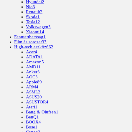
Hyundai
2
Nio
3
Renault
2
Skoda
1
Tesla
12
Volkswagen
3
Xiaomi
14
Fenntarthatóság
1
Film és sorozat
33
High-tech eszköz
662
Acer
4
ADATA
1
Amazon
5
AMD
11
Anker
3
AOC
3
Apple
89
ARM
4
ASML
2
ASUS
20
ASUSTOR
4
Atari
1
Bang & Olufsen
1
BenQ
1
BOOX
4
Bose
1