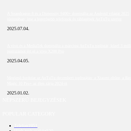
A Snapdragon 8 és a Dimensity 9400+ dominálja az Android világát 2025
júniusában; íme a legerősebb telefonok és táblagépek AnTuTu szerint
2025.07.04.
A vivo és a MediaTek dominálta a márciusi AnTuTu toplistát; közel 3 mill
pontszámot ért el a vivo X200 Pro
2025.04.05.
Meglepő fordulat az AnTuTu decemberi toplistáján: a Xiaomi eltűnt, a Re
Magic 10 Pro+ az élen zárja 2024-et
2025.01.02.
NÉPSZERŰ BEJEGYZÉSEK
POPULAR CATEGORY
Telefon
1951
High-tech eszköz
529