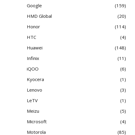
Google
159
HMD Global
20
Honor
114
HTC
4
Huawei
148
Infinix
11
iQOO
6
Kyocera
1
Lenovo
3
LeTV
1
Meizu
5
Microsoft
4
Motorola
85