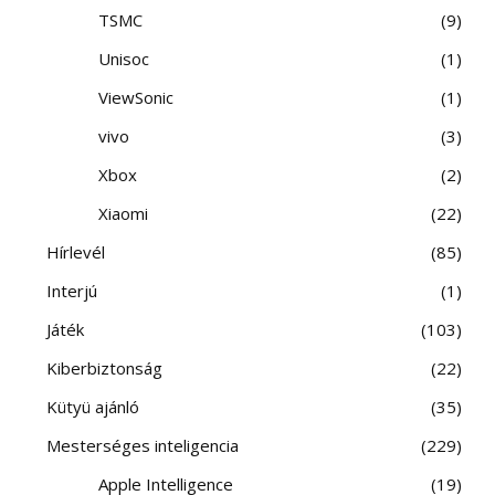
TSMC
9
Unisoc
1
ViewSonic
1
vivo
3
Xbox
2
Xiaomi
22
Hírlevél
85
Interjú
1
Játék
103
Kiberbiztonság
22
Kütyü ajánló
35
Mesterséges inteligencia
229
Apple Intelligence
19