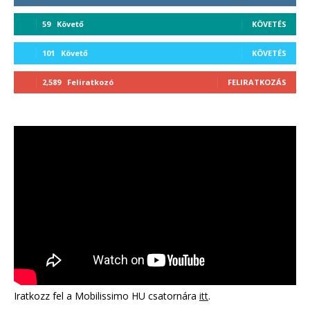
59
Követő
KÖVETÉS
101
Követő
KÖVETÉS
2,589
Feliratkozó
FELIRATKOZÁS
Iratkozz fel a Mobilissimo HU csatornára
itt
.