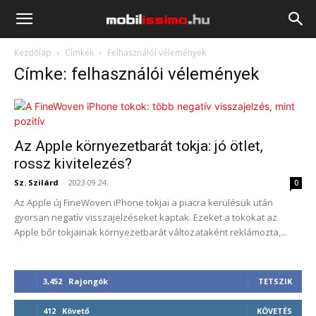
Mobilissimo.hu
Kezdőlap
Címkék
Felhasználói vélemények
Címke: felhasználói vélemények
Az Apple környezetbarát tokja: jó ötlet,
rossz kivitelezés?
Sz. Szilárd
-
2023.09.24.
0
Az Apple új FineWoven iPhone tokjai a piacra kerülésük után
gyorsan negatív visszajelzéseket kaptak. Ezeket a tokokat az
Apple bőr tokjainak környezetbarát változataként reklámozta,...
3,452
Rajongók
TETSZIK
412
Követő
KÖVETÉS