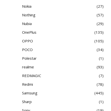
Nokia
27
Nothing
57
Nubia
29
OnePlus
135
OPPO
105
POCO
34
Polestar
1
realme
93
REDMAGIC
7
Redmi
78
Samsung
445
Sharp
1
Sony
19