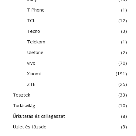
T Phone
1
TCL
12
Tecno
3
Telekom
1
Ulefone
2
vivo
70
Xiaomi
191
ZTE
25
Tesztek
33
Tudásvilág
10
Űrkutatás és csillagászat
8
Üzlet és tőzsde
3