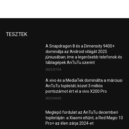
TESZTEK
A Snapdragon 8 és a Dimensity 9400+
dominálja az Android világát 2025
júniusában; íme a legerősebb telefonok és
táblagépek AnTuTu szerint
2025.07.04.
A vivo és a MediaTek dominálta a márciusi
AnTuTu toplistát; közel 3 milliós
pontszámot ért el a vivo X200 Pro
2025.04.05.
Meglepő fordulat az AnTuTu decemberi
toplistáján: a Xiaomi eltűnt, a Red Magic 10
Pro+ az élen zárja 2024-et