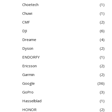
Choetech
1
Chuwi
1
CMF
2
DJI
6
Dreame
4
Dyson
2
ENDORFY
1
Ericsson
2
Garmin
2
Google
36
GoPro
3
Hasselblad
1
HONOR
2