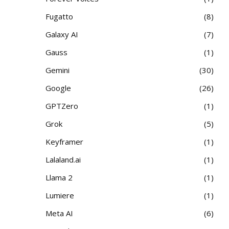
Fugatto
8
Galaxy AI
7
Gauss
1
Gemini
30
Google
26
GPTZero
1
Grok
5
Keyframer
1
Lalaland.ai
1
Llama 2
1
Lumiere
1
Meta AI
6