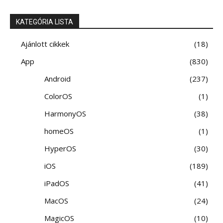
KATEGÓRIA LISTA
Ajánlott cikkek
18
App
830
Android
237
ColorOS
1
HarmonyOS
38
homeOS
1
HyperOS
30
iOS
189
iPadOS
41
MacOS
24
MagicOS
10