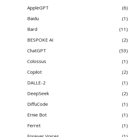
AppleGPT
6
Baidu
1
Bard
11
BESPOKE AI
2
ChatGPT
53
Colossus
1
Copilot
2
DALLE-2
1
DeepSeek
2
DiffuCode
1
Ernie Bot
1
Ferret
1
Forever Voices
1