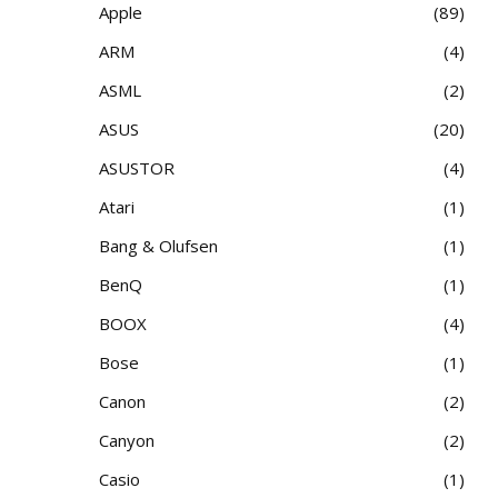
Apple
89
ARM
4
ASML
2
ASUS
20
ASUSTOR
4
Atari
1
Bang & Olufsen
1
BenQ
1
BOOX
4
Bose
1
Canon
2
Canyon
2
Casio
1