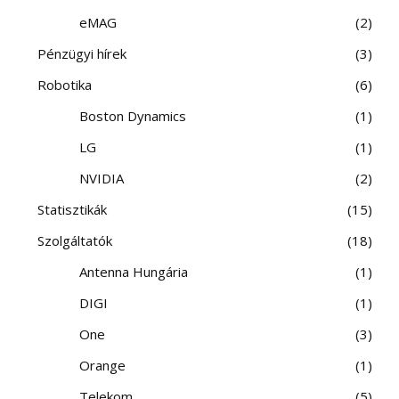
eMAG
2
Pénzügyi hírek
3
Robotika
6
Boston Dynamics
1
LG
1
NVIDIA
2
Statisztikák
15
Szolgáltatók
18
Antenna Hungária
1
DIGI
1
One
3
Orange
1
Telekom
5