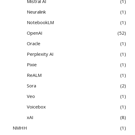
Mistral AI
1
Neuralink
1
NotebookLM
1
OpenAI
52
Oracle
1
Perplexity AI
1
Pixie
1
ReALM
1
Sora
2
Veo
1
Voicebox
1
xAI
8
NMHH
1