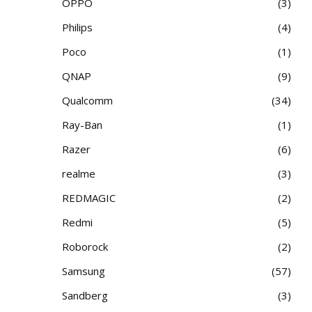
OPPO
3
Philips
4
Poco
1
QNAP
9
Qualcomm
34
Ray-Ban
1
Razer
6
realme
3
REDMAGIC
2
Redmi
5
Roborock
2
Samsung
57
Sandberg
3