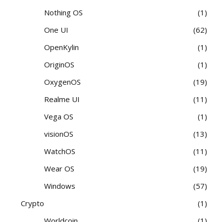
Nothing OS
1
One UI
62
OpenKylin
1
OriginOS
1
OxygenOS
19
Realme UI
11
Vega OS
1
visionOS
13
WatchOS
11
Wear OS
19
Windows
57
Crypto
1
Worldcoin
1