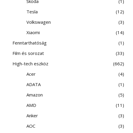
Skoda
1
Tesla
12
Volkswagen
3
Xiaomi
14
Fenntarthatóság
1
Film és sorozat
33
High-tech eszköz
662
Acer
4
ADATA
1
Amazon
5
AMD
11
Anker
3
AOC
3