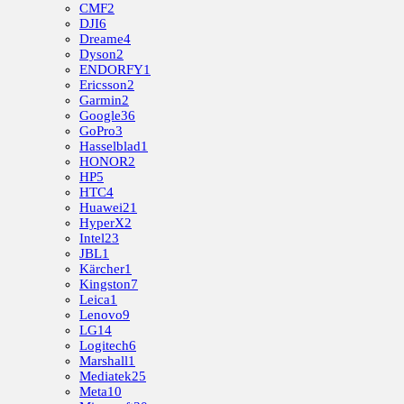
CMF
2
DJI
6
Dreame
4
Dyson
2
ENDORFY
1
Ericsson
2
Garmin
2
Google
36
GoPro
3
Hasselblad
1
HONOR
2
HP
5
HTC
4
Huawei
21
HyperX
2
Intel
23
JBL
1
Kärcher
1
Kingston
7
Leica
1
Lenovo
9
LG
14
Logitech
6
Marshall
1
Mediatek
25
Meta
10