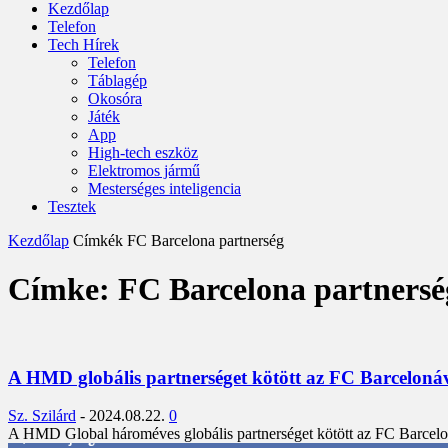
Kezdőlap
Telefon
Tech Hírek
Telefon
Táblagép
Okosóra
Játék
App
High-tech eszköz
Elektromos jármű
Mesterséges inteligencia
Tesztek
Kezdőlap
Címkék
FC Barcelona partnerség
Címke: FC Barcelona partnersé
A HMD globális partnerséget kötött az FC Barcelonáva
Sz. Szilárd
-
2024.08.22.
0
A HMD Global hároméves globális partnerséget kötött az FC Barceloná
3,452
Rajongók