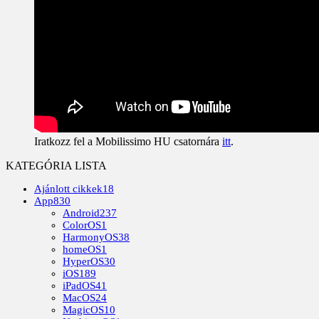
Iratkozz fel a Mobilissimo HU csatornára
itt
.
KATEGÓRIA LISTA
Ajánlott cikkek
18
App
830
Android
237
ColorOS
1
HarmonyOS
38
homeOS
1
HyperOS
30
iOS
189
iPadOS
41
MacOS
24
MagicOS
10