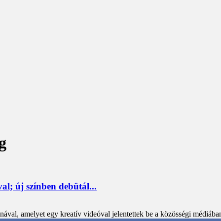
g
l; új színben debütál...
val, amelyet egy kreatív videóval jelentettek be a közösségi médiába