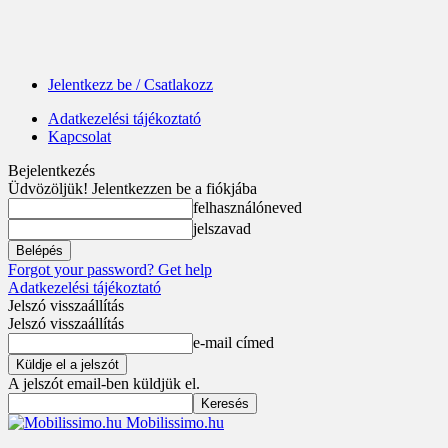
Jelentkezz be / Csatlakozz
Adatkezelési tájékoztató
Kapcsolat
Bejelentkezés
Üdvözöljük! Jelentkezzen be a fiókjába
felhasználóneved
jelszavad
Forgot your password? Get help
Adatkezelési tájékoztató
Jelszó visszaállítás
Jelszó visszaállítás
e-mail címed
A jelszót email-ben küldjük el.
Mobilissimo.hu