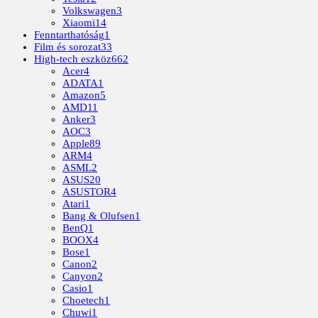
Volkswagen
3
Xiaomi
14
Fenntarthatóság
1
Film és sorozat
33
High-tech eszköz
662
Acer
4
ADATA
1
Amazon
5
AMD
11
Anker
3
AOC
3
Apple
89
ARM
4
ASML
2
ASUS
20
ASUSTOR
4
Atari
1
Bang & Olufsen
1
BenQ
1
BOOX
4
Bose
1
Canon
2
Canyon
2
Casio
1
Choetech
1
Chuwi
1