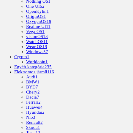
Nothing OS
1
One UI
62
OpenKylin
1
OriginOS
1
OxygenOS
19
Realme UI
11
Vega OS
1
visionOS
13
WatchOS
11
Wear OS
19
Windows
57
Crypto
1
Worldcoin
1
Egyéb kategória
235
Elektromos jármű
116
Audi
1
BMW
1
BYD
7
Chery
2
Dacia
7
Ferrari
2
Huawei
4
Hyundai
2
Nio
3
Renault
2
Skoda
1
Tesla
12