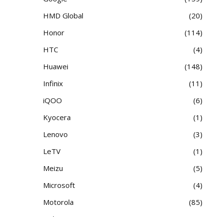
HMD Global
20
Honor
114
HTC
4
Huawei
148
Infinix
11
iQOO
6
Kyocera
1
Lenovo
3
LeTV
1
Meizu
5
Microsoft
4
Motorola
85