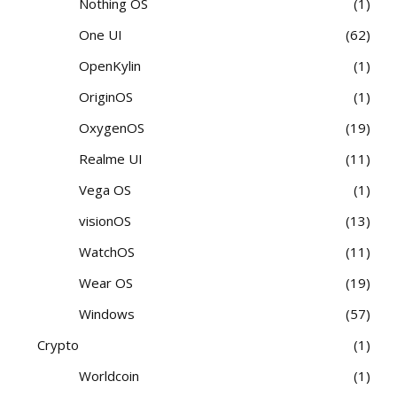
Nothing OS
1
One UI
62
OpenKylin
1
OriginOS
1
OxygenOS
19
Realme UI
11
Vega OS
1
visionOS
13
WatchOS
11
Wear OS
19
Windows
57
Crypto
1
Worldcoin
1