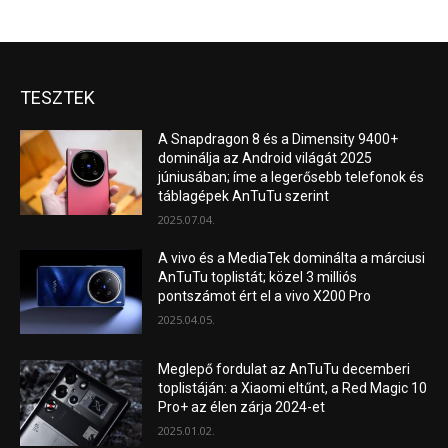
TESZTEK
A Snapdragon 8 és a Dimensity 9400+
dominálja az Android világát 2025
júniusában; íme a legerősebb telefonok és
táblagépek AnTuTu szerint
2025.07.04.
A vivo és a MediaTek dominálta a márciusi
AnTuTu toplistát; közel 3 milliós
pontszámot ért el a vivo X200 Pro
2025.04.05.
Meglepő fordulat az AnTuTu decemberi
toplistáján: a Xiaomi eltűnt, a Red Magic 10
Pro+ az élen zárja 2024-et
2025.01.02.