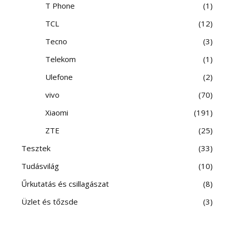
T Phone
1
TCL
12
Tecno
3
Telekom
1
Ulefone
2
vivo
70
Xiaomi
191
ZTE
25
Tesztek
33
Tudásvilág
10
Űrkutatás és csillagászat
8
Üzlet és tőzsde
3