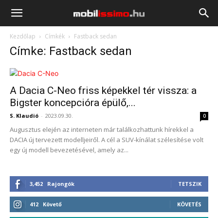
Mobilissimo.hu
Kezdőlap
Címkék
Fastback sedan
Címke: Fastback sedan
A Dacia C-Neo friss képekkel tér vissza: a
Bigster koncepcióra épülő,...
S. Klaudió
-
2023.09.30.
0
Augusztus elején az interneten már találkozhattunk hírekkel a
DACIA új tervezett modelljeiről. A cél a SUV-kínálat szélesítése volt
egy új modell bevezetésével, amely az...
3,452
Rajongók
TETSZIK
412
Követő
KÖVETÉS