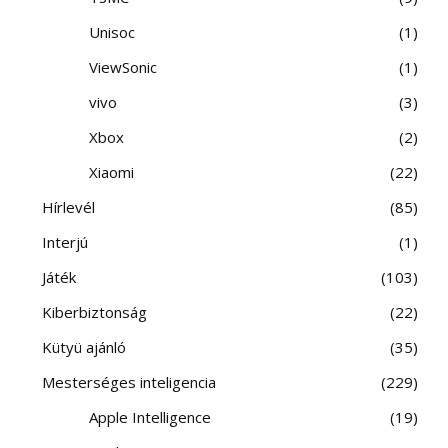
Unisoc
1
ViewSonic
1
vivo
3
Xbox
2
Xiaomi
22
Hírlevél
85
Interjú
1
Játék
103
Kiberbiztonság
22
Kütyü ajánló
35
Mesterséges inteligencia
229
Apple Intelligence
19