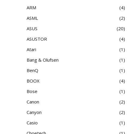
ARM
4
ASML
2
ASUS
20
ASUSTOR
4
Atari
1
Bang & Olufsen
1
BenQ
1
BOOX
4
Bose
1
Canon
2
Canyon
2
Casio
1
Choetech
1