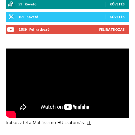
59
Követő
KÖVETÉS
101
Követő
KÖVETÉS
2,589
Feliratkozó
FELIRATKOZÁS
Iratkozz fel a Mobilissimo HU csatornára
itt
.