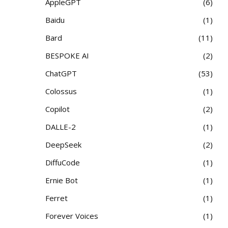
AppleGPT
6
Baidu
1
Bard
11
BESPOKE AI
2
ChatGPT
53
Colossus
1
Copilot
2
DALLE-2
1
DeepSeek
2
DiffuCode
1
Ernie Bot
1
Ferret
1
Forever Voices
1