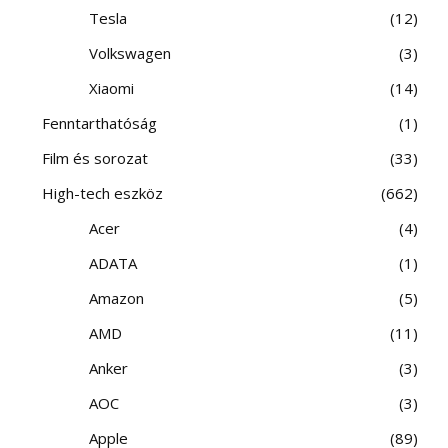
Tesla
12
Volkswagen
3
Xiaomi
14
Fenntarthatóság
1
Film és sorozat
33
High-tech eszköz
662
Acer
4
ADATA
1
Amazon
5
AMD
11
Anker
3
AOC
3
Apple
89