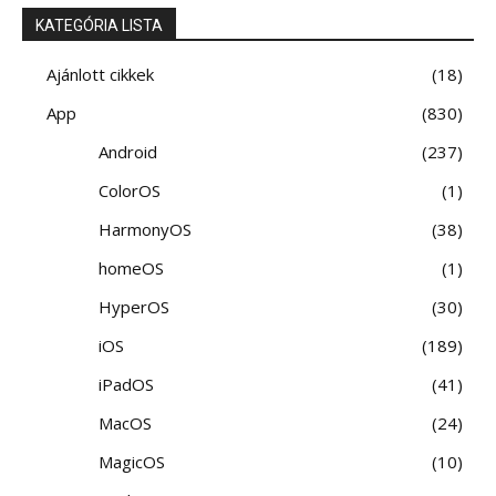
KATEGÓRIA LISTA
Ajánlott cikkek
18
App
830
Android
237
ColorOS
1
HarmonyOS
38
homeOS
1
HyperOS
30
iOS
189
iPadOS
41
MacOS
24
MagicOS
10