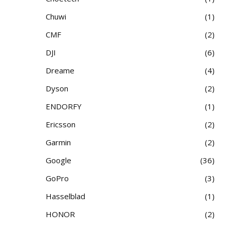
Chuwi
1
CMF
2
DJI
6
Dreame
4
Dyson
2
ENDORFY
1
Ericsson
2
Garmin
2
Google
36
GoPro
3
Hasselblad
1
HONOR
2