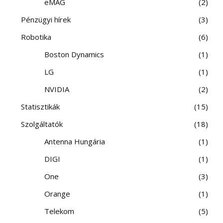
eMAG
2
Pénzügyi hírek
3
Robotika
6
Boston Dynamics
1
LG
1
NVIDIA
2
Statisztikák
15
Szolgáltatók
18
Antenna Hungária
1
DIGI
1
One
3
Orange
1
Telekom
5