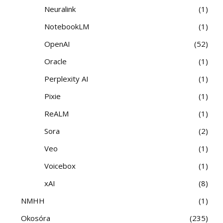
Neuralink
1
NotebookLM
1
OpenAI
52
Oracle
1
Perplexity AI
1
Pixie
1
ReALM
1
Sora
2
Veo
1
Voicebox
1
xAI
8
NMHH
1
Okosóra
235