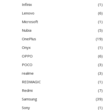
Infinix
1
Lenovo
6
Microsoft
1
Nubia
5
OnePlus
19
Onyx
1
OPPO
6
POCO
3
realme
3
REDMAGIC
1
Redmi
7
Samsung
39
Sony
1