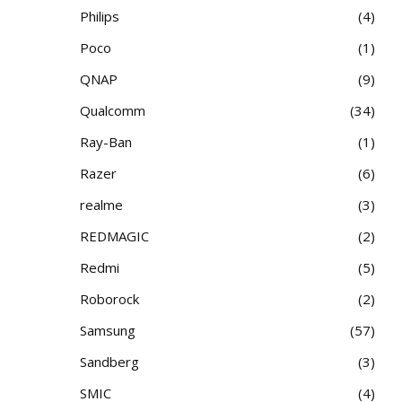
Philips
4
Poco
1
QNAP
9
Qualcomm
34
Ray-Ban
1
Razer
6
realme
3
REDMAGIC
2
Redmi
5
Roborock
2
Samsung
57
Sandberg
3
SMIC
4