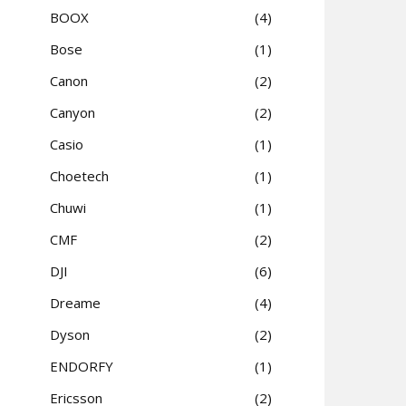
BOOX
4
Bose
1
Canon
2
Canyon
2
Casio
1
Choetech
1
Chuwi
1
CMF
2
DJI
6
Dreame
4
Dyson
2
ENDORFY
1
Ericsson
2