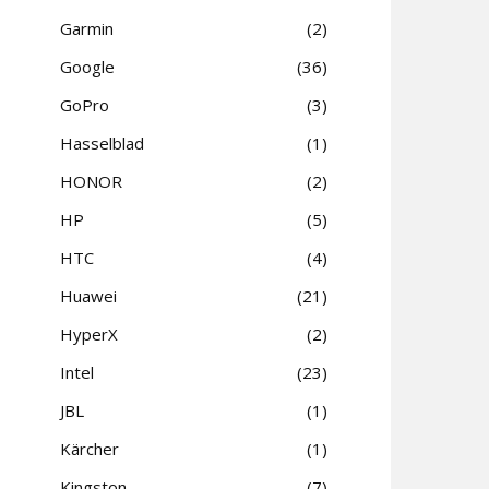
Garmin
2
Google
36
GoPro
3
Hasselblad
1
HONOR
2
HP
5
HTC
4
Huawei
21
HyperX
2
Intel
23
JBL
1
Kärcher
1
Kingston
7