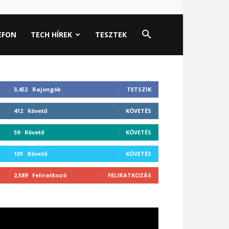
EFON
TECH HÍREK
TESZTEK
3,452
Rajongók
TETSZIK
412
Követő
KÖVETÉS
59
Követő
KÖVETÉS
101
Követő
KÖVETÉS
2,589
Feliratkozó
FELIRATKOZÁS