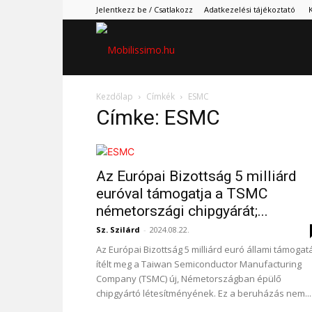
Jelentkezz be / Csatlakozz
Adatkezelési tájékoztató
Mobilissimo.hu
Kezdőlap
Címkék
ESMC
Címke: ESMC
Az Európai Bizottság 5 milliárd
euróval támogatja a TSMC
németországi chipgyárát;...
Sz. Szilárd
-
2024.08.22.
Az Európai Bizottság 5 milliárd euró állami támogat
ítélt meg a Taiwan Semiconductor Manufacturing
Company (TSMC) új, Németországban épülő
chipgyártó létesítményének. Ez a beruházás nem...