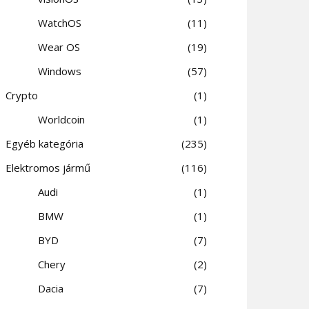
WatchOS
11
Wear OS
19
Windows
57
Crypto
1
Worldcoin
1
Egyéb kategória
235
Elektromos jármű
116
Audi
1
BMW
1
BYD
7
Chery
2
Dacia
7