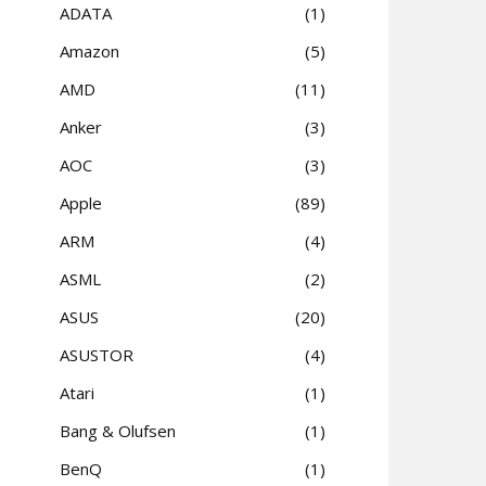
ADATA
1
Amazon
5
AMD
11
Anker
3
AOC
3
Apple
89
ARM
4
ASML
2
ASUS
20
ASUSTOR
4
Atari
1
Bang & Olufsen
1
BenQ
1