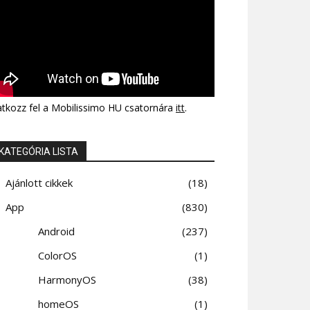
atkozz fel a Mobilissimo HU csatornára
itt
.
KATEGÓRIA LISTA
Ajánlott cikkek
18
App
830
Android
237
ColorOS
1
HarmonyOS
38
homeOS
1