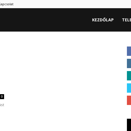
Kapcsolat
KEZDŐLAP
TEL
0
ást