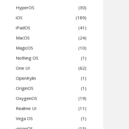
HyperOS
30
iOS
189
iPadOS
41
MacOS
24
MagicOS
10
Nothing OS
1
One UI
62
OpenKylin
1
OriginOS
1
OxygenOS
19
Realme UI
11
Vega OS
1
visionOS
13