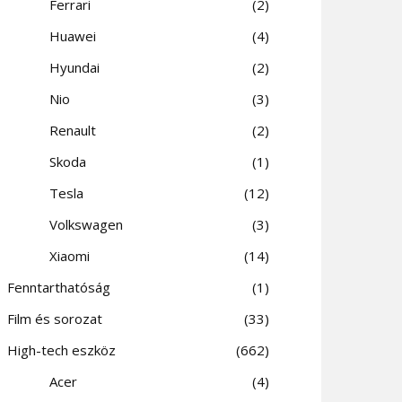
Ferrari
2
Huawei
4
Hyundai
2
Nio
3
Renault
2
Skoda
1
Tesla
12
Volkswagen
3
Xiaomi
14
Fenntarthatóság
1
Film és sorozat
33
High-tech eszköz
662
Acer
4