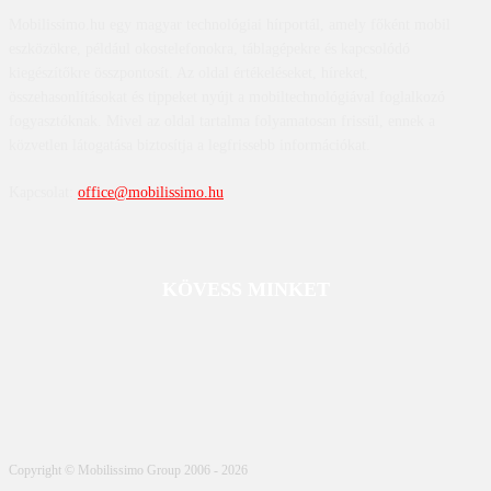
Mobilissimo.hu egy magyar technológiai hírportál, amely főként mobil
eszközökre, például okostelefonokra, táblagépekre és kapcsolódó
kiegészítőkre összpontosít. Az oldal értékeléseket, híreket,
összehasonlításokat és tippeket nyújt a mobiltechnológiával foglalkozó
fogyasztóknak. Mivel az oldal tartalma folyamatosan frissül, ennek a
közvetlen látogatása biztosítja a legfrissebb információkat.
Kapcsolat:
office@mobilissimo.hu
KÖVESS MINKET
Copyright © Mobilissimo Group 2006 - 2026