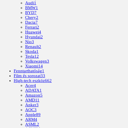
Audi
1
BMW
1
BYD
7
Chery
2
Dacia
7
Ferrari
2
Huawei
4
Hyundai
2
Nio
3
Renault
2
Skoda
1
Tesla
12
Volkswagen
3
Xiaomi
14
Fenntarthatóság
1
Film és sorozat
33
High-tech eszköz
662
Acer
4
ADATA
1
Amazon
5
AMD
11
Anker
3
AOC
3
Apple
89
ARM
4
ASML
2