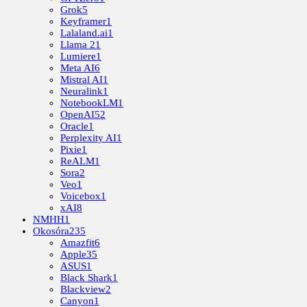
Grok
5
Keyframer
1
Lalaland.ai
1
Llama 2
1
Lumiere
1
Meta AI
6
Mistral AI
1
Neuralink
1
NotebookLM
1
OpenAI
52
Oracle
1
Perplexity AI
1
Pixie
1
ReALM
1
Sora
2
Veo
1
Voicebox
1
xAI
8
NMHH
1
Okosóra
235
Amazfit
6
Apple
35
ASUS
1
Black Shark
1
Blackview
2
Canyon
1