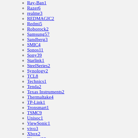
Ray-Ban
1
Razer
6
realme
3
REDMAGIC
2
Redmi
5
Roborock
2
Samsung
57
Sandberg
3
SMIC
4
Sonos
11
Sony
39
Starlink
1
SteelSeries
2
Synology
2
TCL
8
Technics
1
Tenda
2
Texas Instruments
2
Thermaltake
4
TP-Link
1
Tronsmart
1
TSMC
9
Unisoc
1
ViewSonic
1
vivo
3
Xbox
2