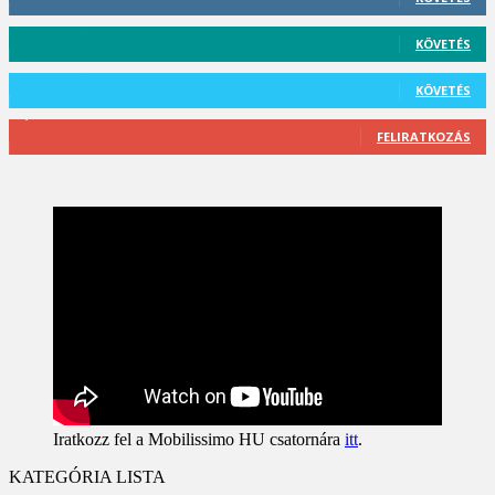
59
Követő
KÖVETÉS
101
Követő
KÖVETÉS
2,589
Feliratkozó
FELIRATKOZÁS
Iratkozz fel a Mobilissimo HU csatornára
itt
.
KATEGÓRIA LISTA