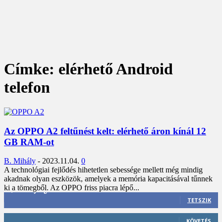
Címke: elérhető Android
telefon
Az OPPO A2 feltűnést kelt: elérhető áron kínál 12
GB RAM-ot
B. Mihály
-
2023.11.04.
0
A technológiai fejlődés hihetetlen sebessége mellett még mindig
akadnak olyan eszközök, amelyek a memória kapacitásával tűnnek
ki a tömegből. Az OPPO friss piacra lépő...
3,452
Rajongók
TETSZIK
412
Követő
KÖVETÉS