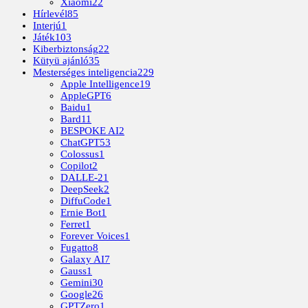
Xiaomi
22
Hírlevél
85
Interjú
1
Játék
103
Kiberbiztonság
22
Kütyü ajánló
35
Mesterséges inteligencia
229
Apple Intelligence
19
AppleGPT
6
Baidu
1
Bard
11
BESPOKE AI
2
ChatGPT
53
Colossus
1
Copilot
2
DALLE-2
1
DeepSeek
2
DiffuCode
1
Ernie Bot
1
Ferret
1
Forever Voices
1
Fugatto
8
Galaxy AI
7
Gauss
1
Gemini
30
Google
26
GPTZero
1