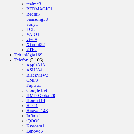
realme
3
REDMAGIC
1
Redmi
7
Samsung
39
Sony
1
TCL
11
VAIO
1
vivo
9
Xiaomi
22
ZTE
2
Tehnológia
169
Telefon
(2 106)
Apple
313
ASUS
34
Blackview
3
CMF
8
Fujitsu
1
Google
159
HMD Global
20
Honor
114
HTC
4
Huawei
148
Infinix
11
iQOO
6
Kyocera
1
Lenovo
3