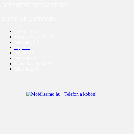
NÉPSZERŰ BEJEGYZÉSEK
POPULAR CATEGORY
Telefon
1951
High-tech eszköz
529
Samsung
445
App
428
Apple
313
Android
237
Egyéb kategória
235
Okosóra
215