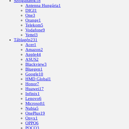
Szolgáltatók
18
Antenna Hungária
1
DIGI
1
One
3
Orange
1
Telekom
5
Vodafone
9
Yettel
3
Táblagép
231
Acer
1
Amazon
2
Apple
44
ASUS
2
Blackview
3
Bluegen
1
Google
10
HMD Global
1
Honor
7
Huawei
17
Infinix
1
Lenovo
6
Microsoft
1
Nubia
5
OnePlus
19
Onyx
1
OPPO
6
POCO
3