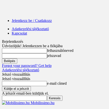
Jelentkezz be / Csatlakozz
Adatkezelési tájékoztató
Kapcsolat
Bejelentkezés
Üdvözöljük! Jelentkezzen be a fiókjába
felhasználóneved
jelszavad
Forgot your password? Get help
Adatkezelési tájékoztató
Jelszó visszaállítás
Jelszó visszaállítás
e-mail címed
A jelszót email-ben küldjük el.
Mobilissimo.hu