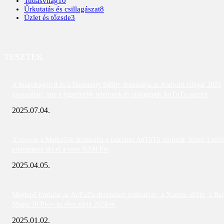
Tudásvilág
10
Űrkutatás és csillagászat
8
Üzlet és tőzsde
3
TESZTEK
A Snapdragon 8 és a Dimensity 9400+ dominálja az Android világát 2025
júniusában; íme a legerősebb telefonok és táblagépek AnTuTu szerint
2025.07.04.
A vivo és a MediaTek dominálta a márciusi AnTuTu toplistát; közel 3 mill
pontszámot ért el a vivo X200 Pro
2025.04.05.
Meglepő fordulat az AnTuTu decemberi toplistáján: a Xiaomi eltűnt, a Re
Magic 10 Pro+ az élen zárja 2024-et
2025.01.02.