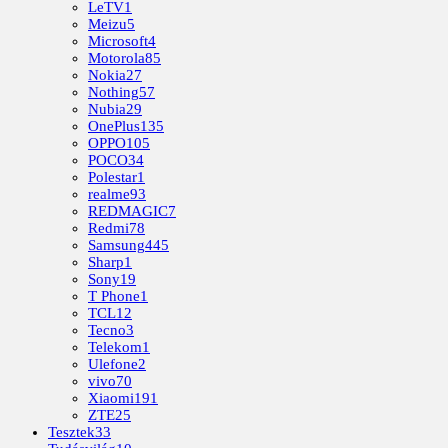
LeTV
1
Meizu
5
Microsoft
4
Motorola
85
Nokia
27
Nothing
57
Nubia
29
OnePlus
135
OPPO
105
POCO
34
Polestar
1
realme
93
REDMAGIC
7
Redmi
78
Samsung
445
Sharp
1
Sony
19
T Phone
1
TCL
12
Tecno
3
Telekom
1
Ulefone
2
vivo
70
Xiaomi
191
ZTE
25
Tesztek
33