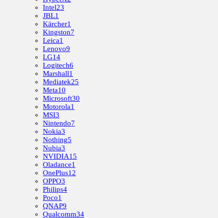
Intel
23
JBL
1
Kärcher
1
Kingston
7
Leica
1
Lenovo
9
LG
14
Logitech
6
Marshall
1
Mediatek
25
Meta
10
Microsoft
30
Motorola
1
MSI
3
Nintendo
7
Nokia
3
Nothing
5
Nubia
3
NVIDIA
15
Oladance
1
OnePlus
12
OPPO
3
Philips
4
Poco
1
QNAP
9
Qualcomm
34