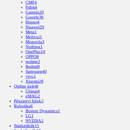
CMF
4
Fitbit
4
Garmin
20
Google
30
Honor
4
Huawei
29
Meta
1
Mobvoi
1
Motorola
3
Nothing
1
OnePlus
10
OPPO
8
realme
2
Redmi
8
Samsung
40
vivo
1
Xiaomi
28
Online üzlet
8
Chinai
4
eMAG
2
Pénzügyi hírek
3
Robotika
6
Boston Dynamics
1
LG
1
NVIDIA
2
Statisztikák
15