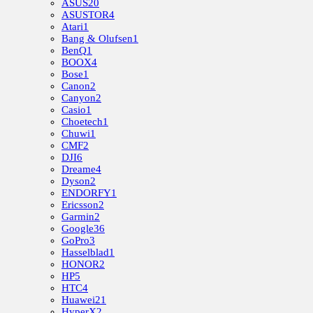
ASUS
20
ASUSTOR
4
Atari
1
Bang & Olufsen
1
BenQ
1
BOOX
4
Bose
1
Canon
2
Canyon
2
Casio
1
Choetech
1
Chuwi
1
CMF
2
DJI
6
Dreame
4
Dyson
2
ENDORFY
1
Ericsson
2
Garmin
2
Google
36
GoPro
3
Hasselblad
1
HONOR
2
HP
5
HTC
4
Huawei
21
HyperX
2