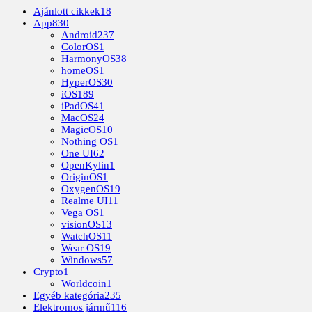
Ajánlott cikkek
18
App
830
Android
237
ColorOS
1
HarmonyOS
38
homeOS
1
HyperOS
30
iOS
189
iPadOS
41
MacOS
24
MagicOS
10
Nothing OS
1
One UI
62
OpenKylin
1
OriginOS
1
OxygenOS
19
Realme UI
11
Vega OS
1
visionOS
13
WatchOS
11
Wear OS
19
Windows
57
Crypto
1
Worldcoin
1
Egyéb kategória
235
Elektromos jármű
116