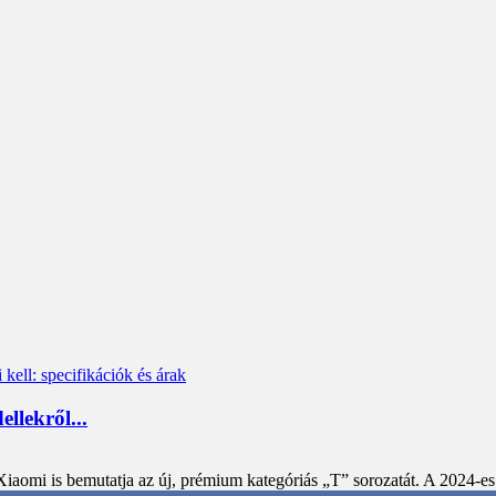
llekről...
iaomi is bemutatja az új, prémium kategóriás „T” sorozatát. A 2024-e