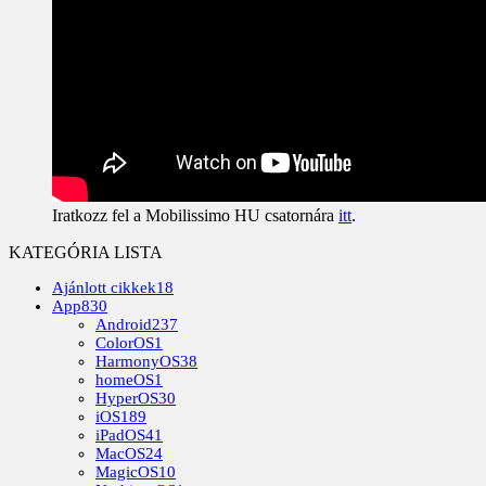
Iratkozz fel a Mobilissimo HU csatornára
itt
.
KATEGÓRIA LISTA
Ajánlott cikkek
18
App
830
Android
237
ColorOS
1
HarmonyOS
38
homeOS
1
HyperOS
30
iOS
189
iPadOS
41
MacOS
24
MagicOS
10