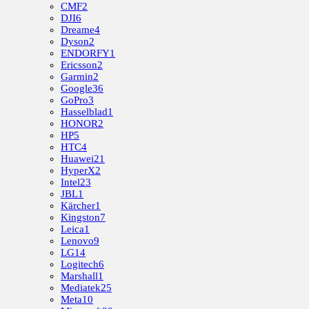
CMF
2
DJI
6
Dreame
4
Dyson
2
ENDORFY
1
Ericsson
2
Garmin
2
Google
36
GoPro
3
Hasselblad
1
HONOR
2
HP
5
HTC
4
Huawei
21
HyperX
2
Intel
23
JBL
1
Kärcher
1
Kingston
7
Leica
1
Lenovo
9
LG
14
Logitech
6
Marshall
1
Mediatek
25
Meta
10