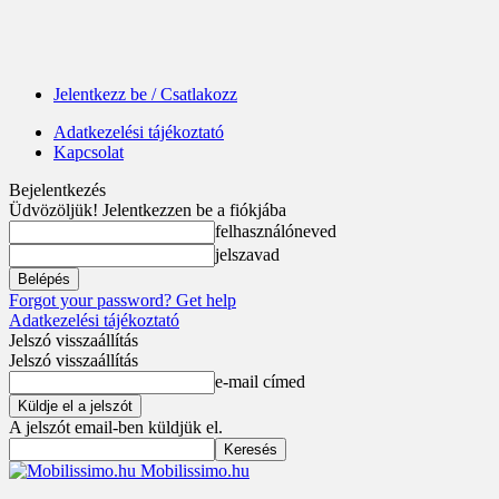
Jelentkezz be / Csatlakozz
Adatkezelési tájékoztató
Kapcsolat
Bejelentkezés
Üdvözöljük! Jelentkezzen be a fiókjába
felhasználóneved
jelszavad
Forgot your password? Get help
Adatkezelési tájékoztató
Jelszó visszaállítás
Jelszó visszaállítás
e-mail címed
A jelszót email-ben küldjük el.
Mobilissimo.hu