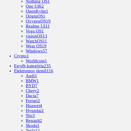
Nothing OS
1
One UI
62
OpenKylin
1
OriginOS
1
OxygenOS
19
Realme UI
11
Vega OS
1
visionOS
13
WatchOS
11
Wear OS
19
Windows
57
Crypto
1
Worldcoin
1
Egyéb kategória
235
Elektromos jármű
116
Audi
1
BMW
1
BYD
7
Chery
2
Dacia
7
Ferrari
2
Huawei
4
Hyundai
2
Nio
3
Renault
2
Skoda
1
Tesla
12