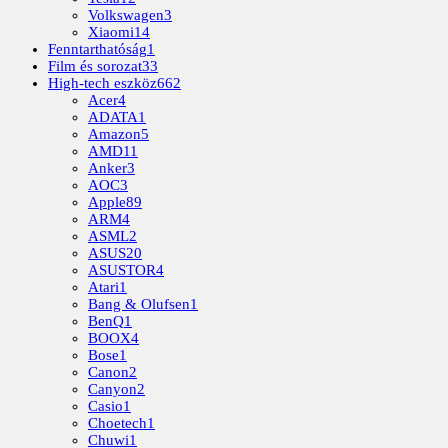
Volkswagen
3
Xiaomi
14
Fenntarthatóság
1
Film és sorozat
33
High-tech eszköz
662
Acer
4
ADATA
1
Amazon
5
AMD
11
Anker
3
AOC
3
Apple
89
ARM
4
ASML
2
ASUS
20
ASUSTOR
4
Atari
1
Bang & Olufsen
1
BenQ
1
BOOX
4
Bose
1
Canon
2
Canyon
2
Casio
1
Choetech
1
Chuwi
1