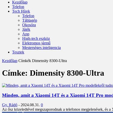
Kezdőlap
Telefon
Tech Hírek
Telefon
Táblagép
Okosóra
Játék
App
High-tech eszköz
Elektromos jármű
Mesterséges inteligencia
Tesztek
Kezdőlap
Címkék
Dimensity 8300-Ultra
Címke: Dimensity 8300-Ultra
Minden, amit a Xiaomi 14T és a Xiaomi 14T Pro mode
Gy. Rádó
-
2024.08.31.
0
Az ősz közeledtével megszaporodnak a telefonos megjelenések, és a X
3,452
Rajongók