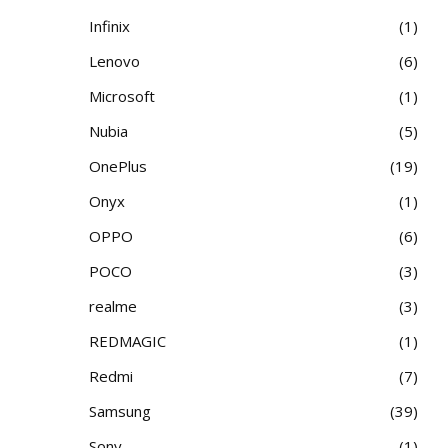
Infinix
1
Lenovo
6
Microsoft
1
Nubia
5
OnePlus
19
Onyx
1
OPPO
6
POCO
3
realme
3
REDMAGIC
1
Redmi
7
Samsung
39
Sony
1