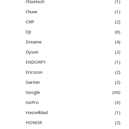
Choetech
1
Chuwi
1
CMF
2
DJI
6
Dreame
4
Dyson
2
ENDORFY
1
Ericsson
2
Garmin
2
Google
36
GoPro
3
Hasselblad
1
HONOR
2