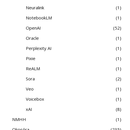
Neuralink
1
NotebookLM
1
OpenAI
52
Oracle
1
Perplexity AI
1
Pixie
1
ReALM
1
Sora
2
Veo
1
Voicebox
1
xAI
8
NMHH
1
Okosóra
235