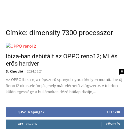
Címke: dimensity 7300 processzor
Ibiza-ban debütált az OPPO reno12; MI és
erős hardver
S. Klaudió
-
2024.06.21.
0
Az OPPO Ibiza-n, a népszerű spanyol nyaralóhelyen mutatta be új
Reno12 okostelefonját, mely már elérhető világszerte. A telefon
különlegessége a hullámokat idéző hátlap dizájn,...
3,452
Rajongók
TETSZIK
412
Követő
KÖVETÉS