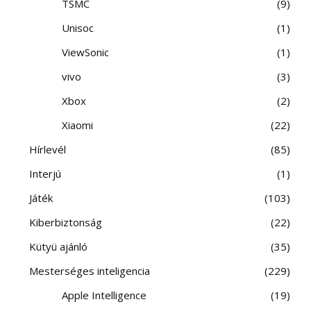
TSMC
9
Unisoc
1
ViewSonic
1
vivo
3
Xbox
2
Xiaomi
22
Hírlevél
85
Interjú
1
Játék
103
Kiberbiztonság
22
Kütyü ajánló
35
Mesterséges inteligencia
229
Apple Intelligence
19