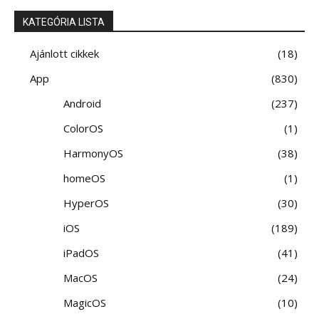
KATEGÓRIA LISTA
Ajánlott cikkek
18
App
830
Android
237
ColorOS
1
HarmonyOS
38
homeOS
1
HyperOS
30
iOS
189
iPadOS
41
MacOS
24
MagicOS
10