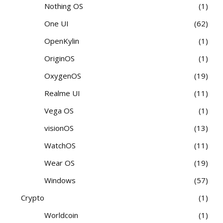
Nothing OS
1
One UI
62
OpenKylin
1
OriginOS
1
OxygenOS
19
Realme UI
11
Vega OS
1
visionOS
13
WatchOS
11
Wear OS
19
Windows
57
Crypto
1
Worldcoin
1