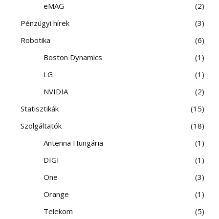
eMAG
2
Pénzügyi hírek
3
Robotika
6
Boston Dynamics
1
LG
1
NVIDIA
2
Statisztikák
15
Szolgáltatók
18
Antenna Hungária
1
DIGI
1
One
3
Orange
1
Telekom
5