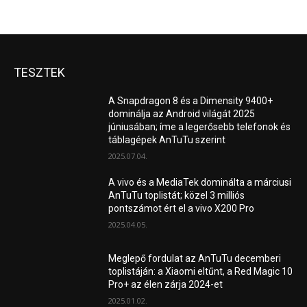
TESZTEK
A Snapdragon 8 és a Dimensity 9400+
dominálja az Android világát 2025
júniusában; íme a legerősebb telefonok és
táblagépek AnTuTu szerint
2025.07.04.
A vivo és a MediaTek dominálta a márciusi
AnTuTu toplistát; közel 3 milliós
pontszámot ért el a vivo X200 Pro
2025.04.05.
Meglepő fordulat az AnTuTu decemberi
toplistáján: a Xiaomi eltűnt, a Red Magic 10
Pro+ az élen zárja 2024-et
2025.01.02.