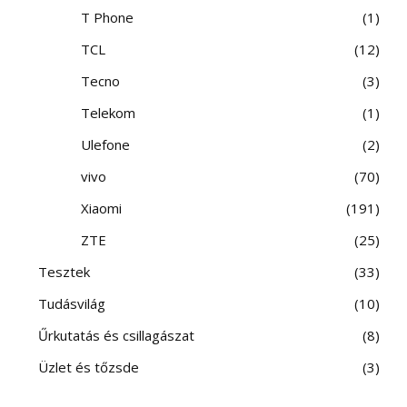
T Phone
1
TCL
12
Tecno
3
Telekom
1
Ulefone
2
vivo
70
Xiaomi
191
ZTE
25
Tesztek
33
Tudásvilág
10
Űrkutatás és csillagászat
8
Üzlet és tőzsde
3