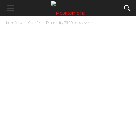
Mobilissimo.hu
Kezdőlap
Címkék
Dimensity 7300 processzor