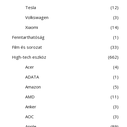
Tesla
12
Volkswagen
3
Xiaomi
14
Fenntarthatóság
1
Film és sorozat
33
High-tech eszköz
662
Acer
4
ADATA
1
Amazon
5
AMD
11
Anker
3
AOC
3
Apple
89