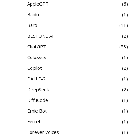
AppleGPT
6
Baidu
1
Bard
11
BESPOKE AI
2
ChatGPT
53
Colossus
1
Copilot
2
DALLE-2
1
DeepSeek
2
DiffuCode
1
Ernie Bot
1
Ferret
1
Forever Voices
1