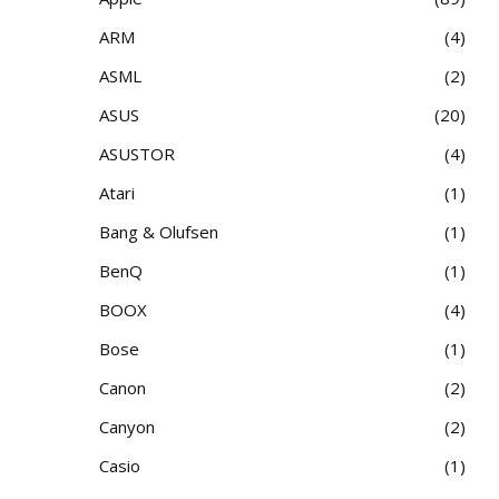
ARM
4
ASML
2
ASUS
20
ASUSTOR
4
Atari
1
Bang & Olufsen
1
BenQ
1
BOOX
4
Bose
1
Canon
2
Canyon
2
Casio
1