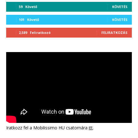
59
Követő
KÖVETÉS
101
Követő
KÖVETÉS
2,589
Feliratkozó
FELIRATKOZÁS
Iratkozz fel a Mobilissimo HU csatornára
itt
.