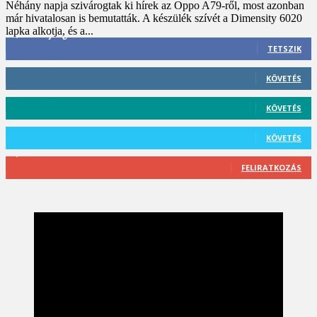
Néhány napja szivárogtak ki hírek az Oppo A79-ről, most azonban
már hivatalosan is bemutatták. A készülék szívét a Dimensity 6020
lapka alkotja, és a...
3,452
Rajongók
TETSZIK
412
Követő
KÖVETÉS
59
Követő
KÖVETÉS
101
Követő
KÖVETÉS
2,589
Feliratkozó
FELIRATKOZÁS