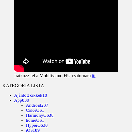
Iratkozz fel a Mobilissimo HU csatornára
itt
.
KATEGÓRIA LISTA
Ajánlott cikkek
18
App
830
Android
237
ColorOS
1
HarmonyOS
38
homeOS
1
HyperOS
30
iOS
189