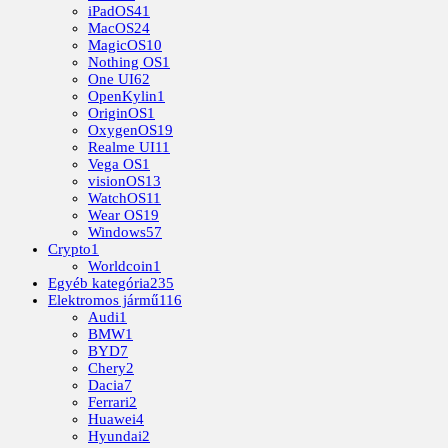
iPadOS
41
MacOS
24
MagicOS
10
Nothing OS
1
One UI
62
OpenKylin
1
OriginOS
1
OxygenOS
19
Realme UI
11
Vega OS
1
visionOS
13
WatchOS
11
Wear OS
19
Windows
57
Crypto
1
Worldcoin
1
Egyéb kategória
235
Elektromos jármű
116
Audi
1
BMW
1
BYD
7
Chery
2
Dacia
7
Ferrari
2
Huawei
4
Hyundai
2