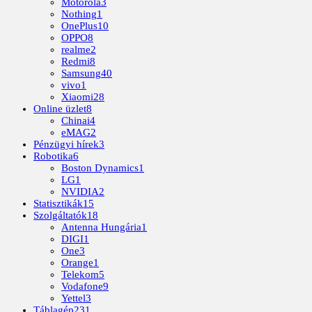
Motorola
3
Nothing
1
OnePlus
10
OPPO
8
realme
2
Redmi
8
Samsung
40
vivo
1
Xiaomi
28
Online üzlet
8
Chinai
4
eMAG
2
Pénzügyi hírek
3
Robotika
6
Boston Dynamics
1
LG
1
NVIDIA
2
Statisztikák
15
Szolgáltatók
18
Antenna Hungária
1
DIGI
1
One
3
Orange
1
Telekom
5
Vodafone
9
Yettel
3
Táblagép
231