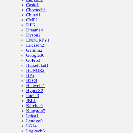
Casio
1
Choetech
1
Chuwi
1
CMF
2
DJI
6
Dreame
4
Dyson
2
ENDORFY
1
Ericsson
2
Garmin
2
Google
36
GoPro
3
Hasselblad
1
HONOR
2
HP
5
HTC
4
Huawei
21
HyperX
2
Intel
23
JBL
1
Kärcher
1
Kingston
7
Leica
1
Lenovo
9
LG
14
Logitech
6