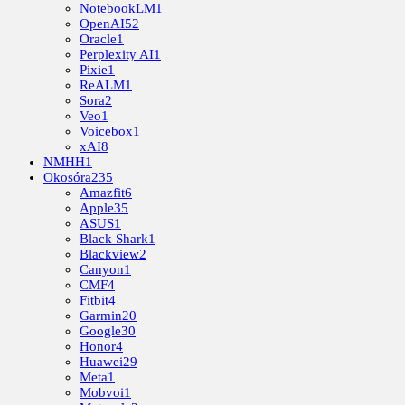
NotebookLM
1
OpenAI
52
Oracle
1
Perplexity AI
1
Pixie
1
ReALM
1
Sora
2
Veo
1
Voicebox
1
xAI
8
NMHH
1
Okosóra
235
Amazfit
6
Apple
35
ASUS
1
Black Shark
1
Blackview
2
Canyon
1
CMF
4
Fitbit
4
Garmin
20
Google
30
Honor
4
Huawei
29
Meta
1
Mobvoi
1