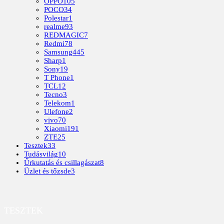
OPPO
105
POCO
34
Polestar
1
realme
93
REDMAGIC
7
Redmi
78
Samsung
445
Sharp
1
Sony
19
T Phone
1
TCL
12
Tecno
3
Telekom
1
Ulefone
2
vivo
70
Xiaomi
191
ZTE
25
Tesztek
33
Tudásvilág
10
Űrkutatás és csillagászat
8
Üzlet és tőzsde
3
TESZTEK