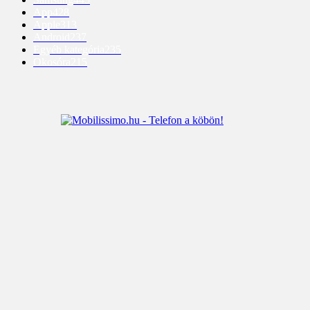
App
428
Apple
313
Android
237
Egyéb kategória
235
Okosóra
215