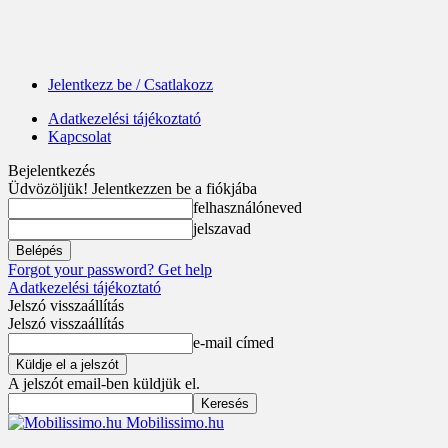
Jelentkezz be / Csatlakozz
Adatkezelési tájékoztató
Kapcsolat
Bejelentkezés
Üdvözöljük! Jelentkezzen be a fiókjába
felhasználóneved
jelszavad
Forgot your password? Get help
Adatkezelési tájékoztató
Jelszó visszaállítás
Jelszó visszaállítás
e-mail címed
A jelszót email-ben küldjük el.
Mobilissimo.hu