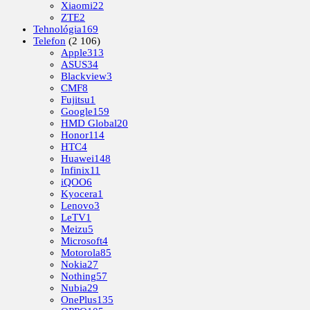
Xiaomi
22
ZTE
2
Tehnológia
169
Telefon
(2 106)
Apple
313
ASUS
34
Blackview
3
CMF
8
Fujitsu
1
Google
159
HMD Global
20
Honor
114
HTC
4
Huawei
148
Infinix
11
iQOO
6
Kyocera
1
Lenovo
3
LeTV
1
Meizu
5
Microsoft
4
Motorola
85
Nokia
27
Nothing
57
Nubia
29
OnePlus
135