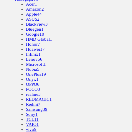
Acer
1
Amazon
2
Apple
44
ASUS
2
Blackview
3
Bluegen
1
Google
10
HMD Global
1
Honor
7
Huawei
17
Infinix
1
Lenovo
6
Microsoft
1
Nubia
5
OnePlus
19
Onyx
1
OPPO
6
POCO
3
realme
3
REDMAGIC
1
Redmi
7
Samsung
39
Sony
1
TCL
11
VAIO
1
vivo
9