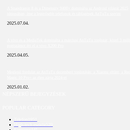
A Snapdragon 8 és a Dimensity 9400+ dominálja az Android világát 2025
júniusában; íme a legerősebb telefonok és táblagépek AnTuTu szerint
2025.07.04.
A vivo és a MediaTek dominálta a márciusi AnTuTu toplistát; közel 3 mill
pontszámot ért el a vivo X200 Pro
2025.04.05.
Meglepő fordulat az AnTuTu decemberi toplistáján: a Xiaomi eltűnt, a Re
Magic 10 Pro+ az élen zárja 2024-et
2025.01.02.
NÉPSZERŰ BEJEGYZÉSEK
POPULAR CATEGORY
Telefon
1951
High-tech eszköz
529
Samsung
445