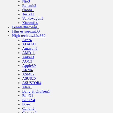
Nio
3
Renault
2
Skoda
1
Tesla
12
Volkswagen
3
Xiaomi
14
Fenntarthatóság
1
Film és sorozat
33
High-tech eszköz
662
Acer
4
ADATA
1
Amazon
5
AMD
11
Anker
3
AOC
3
Apple
89
ARM
4
ASML
2
ASUS
20
ASUSTOR
4
Atari
1
Bang & Olufsen
1
BenQ
1
BOOX
4
Bose
1
Canon
2
Canyon
2