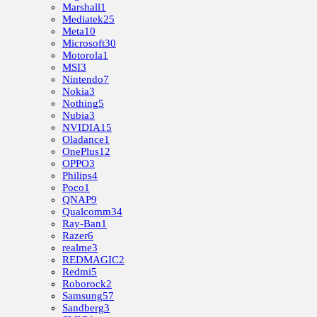
Marshall
1
Mediatek
25
Meta
10
Microsoft
30
Motorola
1
MSI
3
Nintendo
7
Nokia
3
Nothing
5
Nubia
3
NVIDIA
15
Oladance
1
OnePlus
12
OPPO
3
Philips
4
Poco
1
QNAP
9
Qualcomm
34
Ray-Ban
1
Razer
6
realme
3
REDMAGIC
2
Redmi
5
Roborock
2
Samsung
57
Sandberg
3