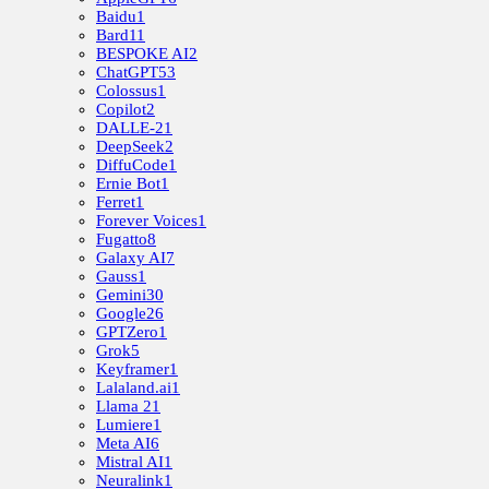
Baidu
1
Bard
11
BESPOKE AI
2
ChatGPT
53
Colossus
1
Copilot
2
DALLE-2
1
DeepSeek
2
DiffuCode
1
Ernie Bot
1
Ferret
1
Forever Voices
1
Fugatto
8
Galaxy AI
7
Gauss
1
Gemini
30
Google
26
GPTZero
1
Grok
5
Keyframer
1
Lalaland.ai
1
Llama 2
1
Lumiere
1
Meta AI
6
Mistral AI
1
Neuralink
1