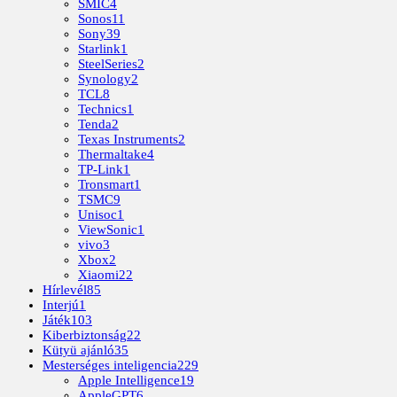
SMIC
4
Sonos
11
Sony
39
Starlink
1
SteelSeries
2
Synology
2
TCL
8
Technics
1
Tenda
2
Texas Instruments
2
Thermaltake
4
TP-Link
1
Tronsmart
1
TSMC
9
Unisoc
1
ViewSonic
1
vivo
3
Xbox
2
Xiaomi
22
Hírlevél
85
Interjú
1
Játék
103
Kiberbiztonság
22
Kütyü ajánló
35
Mesterséges inteligencia
229
Apple Intelligence
19
AppleGPT
6