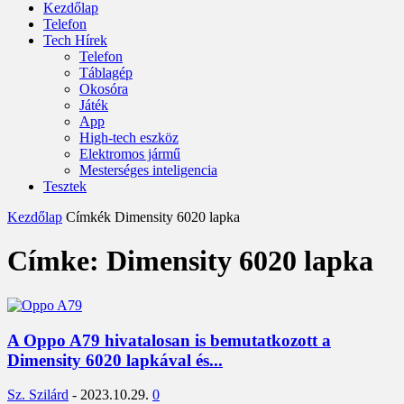
Kezdőlap
Telefon
Tech Hírek
Telefon
Táblagép
Okosóra
Játék
App
High-tech eszköz
Elektromos jármű
Mesterséges inteligencia
Tesztek
Kezdőlap
Címkék
Dimensity 6020 lapka
Címke: Dimensity 6020 lapka
A Oppo A79 hivatalosan is bemutatkozott a
Dimensity 6020 lapkával és...
Sz. Szilárd
-
2023.10.29.
0