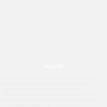
RÓLUNK
Mobilissimo.hu egy magyar technológiai hírportál, amely főként mobil
eszközökre, például okostelefonokra, táblagépekre és kapcsolódó
kiegészítőkre összpontosít. Az oldal értékeléseket, híreket,
összehasonlításokat és tippeket nyújt a mobiltechnológiával foglalkozó
fogyasztóknak. Mivel az oldal tartalma folyamatosan frissül, ennek a
közvetlen látogatása biztosítja a legfrissebb információkat.