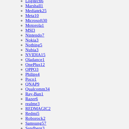
Logitech
6
Marshall
1
Mediatek
25
Meta
10
Microsoft
30
Motorola
1
MSI
3
Nintendo
7
Nokia
3
Nothing
5
Nubia
3
NVIDIA
15
Oladance
1
OnePlus
12
OPPO
3
Philips
4
Poco
1
QNAP
9
Qualcomm
34
Ray-Ban
1
Razer
6
realme
3
REDMAGIC
2
Redmi
5
Roborock
2
Samsung
57
Sandberg
3