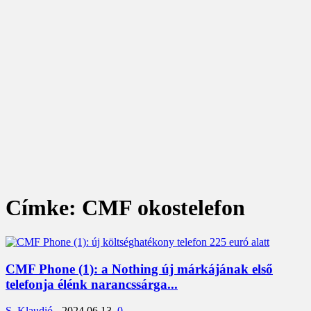
Címke: CMF okostelefon
CMF Phone (1): a Nothing új márkájának első
telefonja élénk narancssárga...
S. Klaudió
-
2024.06.13.
0