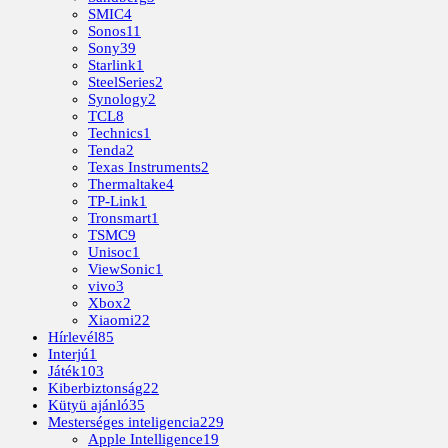
SMIC
4
Sonos
11
Sony
39
Starlink
1
SteelSeries
2
Synology
2
TCL
8
Technics
1
Tenda
2
Texas Instruments
2
Thermaltake
4
TP-Link
1
Tronsmart
1
TSMC
9
Unisoc
1
ViewSonic
1
vivo
3
Xbox
2
Xiaomi
22
Hírlevél
85
Interjú
1
Játék
103
Kiberbiztonság
22
Kütyü ajánló
35
Mesterséges inteligencia
229
Apple Intelligence
19