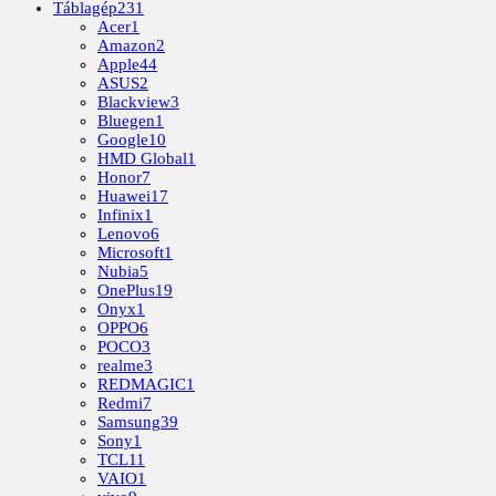
Táblagép
231
Acer
1
Amazon
2
Apple
44
ASUS
2
Blackview
3
Bluegen
1
Google
10
HMD Global
1
Honor
7
Huawei
17
Infinix
1
Lenovo
6
Microsoft
1
Nubia
5
OnePlus
19
Onyx
1
OPPO
6
POCO
3
realme
3
REDMAGIC
1
Redmi
7
Samsung
39
Sony
1
TCL
11
VAIO
1