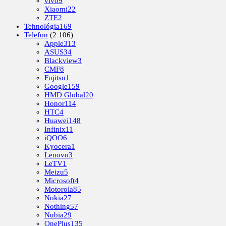
vivo
9
Xiaomi
22
ZTE
2
Tehnológia
169
Telefon
(2 106)
Apple
313
ASUS
34
Blackview
3
CMF
8
Fujitsu
1
Google
159
HMD Global
20
Honor
114
HTC
4
Huawei
148
Infinix
11
iQOO
6
Kyocera
1
Lenovo
3
LeTV
1
Meizu
5
Microsoft
4
Motorola
85
Nokia
27
Nothing
57
Nubia
29
OnePlus
135