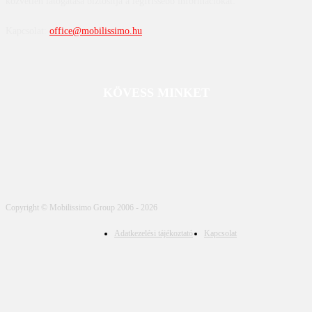
közvetlen látogatása biztosítja a legfrissebb információkat.
Kapcsolat:
office@mobilissimo.hu
KÖVESS MINKET
Copyright © Mobilissimo Group 2006 - 2026
Adatkezelési tájékoztató
Kapcsolat