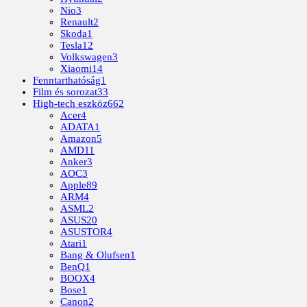
Nio
3
Renault
2
Skoda
1
Tesla
12
Volkswagen
3
Xiaomi
14
Fenntarthatóság
1
Film és sorozat
33
High-tech eszköz
662
Acer
4
ADATA
1
Amazon
5
AMD
11
Anker
3
AOC
3
Apple
89
ARM
4
ASML
2
ASUS
20
ASUSTOR
4
Atari
1
Bang & Olufsen
1
BenQ
1
BOOX
4
Bose
1
Canon
2