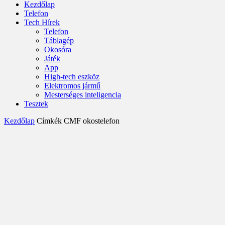
Kezdőlap
Telefon
Tech Hírek
Telefon
Táblagép
Okosóra
Játék
App
High-tech eszköz
Elektromos jármű
Mesterséges inteligencia
Tesztek
Kezdőlap
Címkék
CMF okostelefon