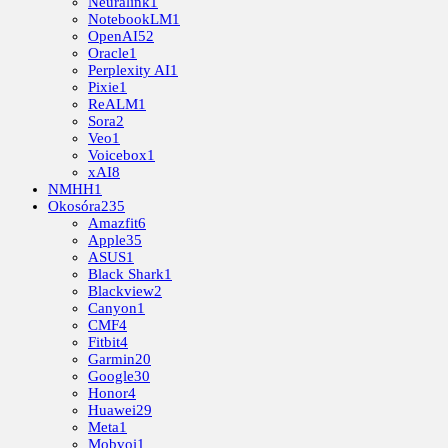
Neuralink
1
NotebookLM
1
OpenAI
52
Oracle
1
Perplexity AI
1
Pixie
1
ReALM
1
Sora
2
Veo
1
Voicebox
1
xAI
8
NMHH
1
Okosóra
235
Amazfit
6
Apple
35
ASUS
1
Black Shark
1
Blackview
2
Canyon
1
CMF
4
Fitbit
4
Garmin
20
Google
30
Honor
4
Huawei
29
Meta
1
Mobvoi
1