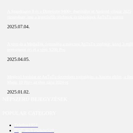
A Snapdragon 8 és a Dimensity 9400+ dominálja az Android világát 2025
júniusában; íme a legerősebb telefonok és táblagépek AnTuTu szerint
2025.07.04.
A vivo és a MediaTek dominálta a márciusi AnTuTu toplistát; közel 3 mill
pontszámot ért el a vivo X200 Pro
2025.04.05.
Meglepő fordulat az AnTuTu decemberi toplistáján: a Xiaomi eltűnt, a Re
Magic 10 Pro+ az élen zárja 2024-et
2025.01.02.
NÉPSZERŰ BEJEGYZÉSEK
POPULAR CATEGORY
Telefon
1951
High-tech eszköz
529