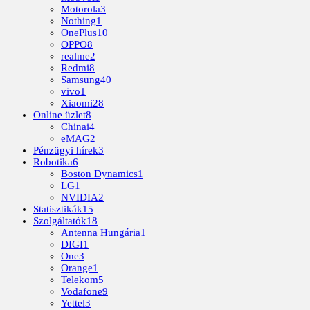
Motorola
3
Nothing
1
OnePlus
10
OPPO
8
realme
2
Redmi
8
Samsung
40
vivo
1
Xiaomi
28
Online üzlet
8
Chinai
4
eMAG
2
Pénzügyi hírek
3
Robotika
6
Boston Dynamics
1
LG
1
NVIDIA
2
Statisztikák
15
Szolgáltatók
18
Antenna Hungária
1
DIGI
1
One
3
Orange
1
Telekom
5
Vodafone
9
Yettel
3