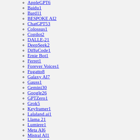
AppleGPT
6
Baidu
1
Bard
11
BESPOKE AI
2
ChatGPT
53
Colossus
1
Copilot
2
DALLE-2
1
DeepSeek
2
DiffuCode
1
Ernie Bot
1
Ferret
1
Forever Voices
1
Fugatto
8
Galaxy AI
7
Gauss
1
Gemini
30
Google
26
GPTZero
1
Grok
5
Keyframer
1
Lalaland.ai
1
Llama 2
1
Lumiere
1
Meta AI
6
Mistral AI
1