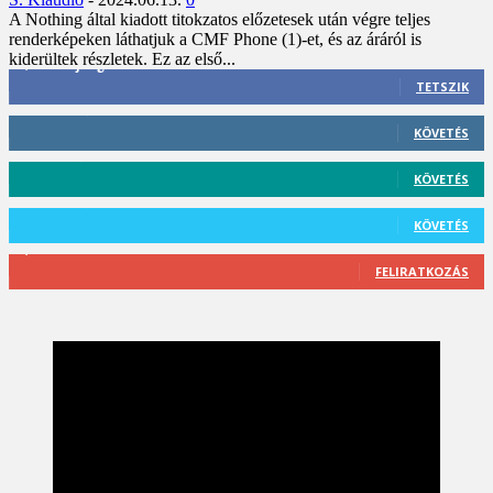
A Nothing által kiadott titokzatos előzetesek után végre teljes
renderképeken láthatjuk a CMF Phone (1)-et, és az áráról is
kiderültek részletek. Ez az első...
3,452
Rajongók
TETSZIK
412
Követő
KÖVETÉS
59
Követő
KÖVETÉS
101
Követő
KÖVETÉS
2,589
Feliratkozó
FELIRATKOZÁS