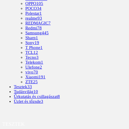
OPPO
105
POCO
34
Polestar
1
realme
93
REDMAGIC
7
Redmi
78
Samsung
445
Sharp
1
Sony
19
T Phone
1
TCL
12
Tecno
3
Telekom
1
Ulefone
2
vivo
70
Xiaomi
191
ZTE
25
Tesztek
33
Tudásvilág
10
Űrkutatás és csillagászat
8
Üzlet és tőzsde
3
TESZTEK