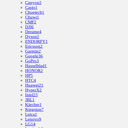
Canyon
2
Casio
1
Choetech
1
Chuwi
1
CMF
2
DJI
6
Dreame
4
Dyson
2
ENDORFY
1
Ericsson
2
Garmin
2
Google
36
GoPro
3
Hasselblad
1
HONOR
2
HP
5
HTC
4
Huawei
21
HyperX
2
Intel
23
JBL
1
Kärcher
1
Kingston
7
Leica
1
Lenovo
9
LG
14