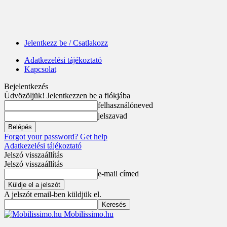
Jelentkezz be / Csatlakozz
Adatkezelési tájékoztató
Kapcsolat
Bejelentkezés
Üdvözöljük! Jelentkezzen be a fiókjába
felhasználóneved
jelszavad
Forgot your password? Get help
Adatkezelési tájékoztató
Jelszó visszaállítás
Jelszó visszaállítás
e-mail címed
A jelszót email-ben küldjük el.
Mobilissimo.hu