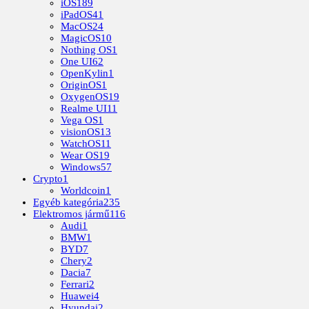
iOS
189
iPadOS
41
MacOS
24
MagicOS
10
Nothing OS
1
One UI
62
OpenKylin
1
OriginOS
1
OxygenOS
19
Realme UI
11
Vega OS
1
visionOS
13
WatchOS
11
Wear OS
19
Windows
57
Crypto
1
Worldcoin
1
Egyéb kategória
235
Elektromos jármű
116
Audi
1
BMW
1
BYD
7
Chery
2
Dacia
7
Ferrari
2
Huawei
4
Hyundai
2