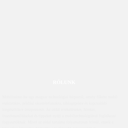
RÓLUNK
Mobilissimo.hu egy magyar technológiai hírportál, amely főként mobil
eszközökre, például okostelefonokra, táblagépekre és kapcsolódó
kiegészítőkre összpontosít. Az oldal értékeléseket, híreket,
összehasonlításokat és tippeket nyújt a mobiltechnológiával foglalkozó
fogyasztóknak. Mivel az oldal tartalma folyamatosan frissül, ennek a