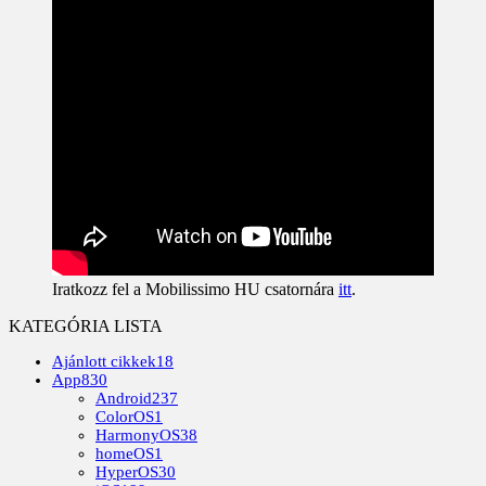
Iratkozz fel a Mobilissimo HU csatornára
itt
.
KATEGÓRIA LISTA
Ajánlott cikkek
18
App
830
Android
237
ColorOS
1
HarmonyOS
38
homeOS
1
HyperOS
30