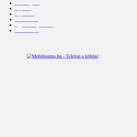
Samsung
445
App
428
Apple
313
Android
237
Egyéb kategória
235
Okosóra
215