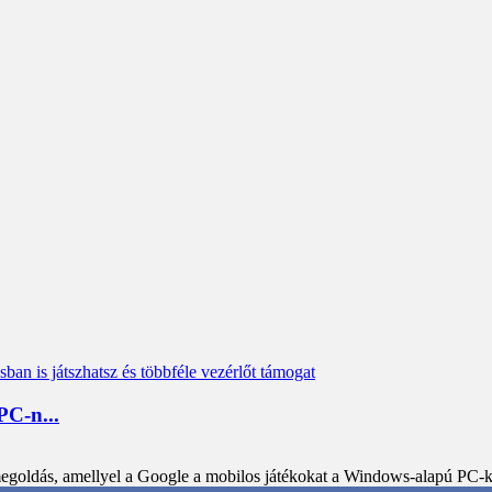
PC-n...
egoldás, amellyel a Google a mobilos játékokat a Windows-alapú PC-kr