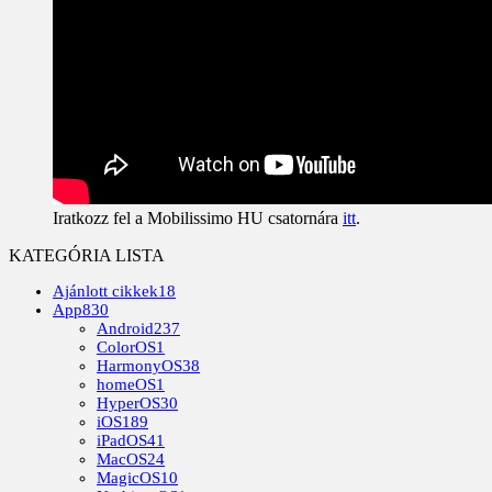
Iratkozz fel a Mobilissimo HU csatornára
itt
.
KATEGÓRIA LISTA
Ajánlott cikkek
18
App
830
Android
237
ColorOS
1
HarmonyOS
38
homeOS
1
HyperOS
30
iOS
189
iPadOS
41
MacOS
24
MagicOS
10