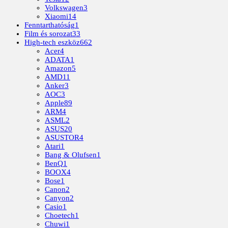
Volkswagen
3
Xiaomi
14
Fenntarthatóság
1
Film és sorozat
33
High-tech eszköz
662
Acer
4
ADATA
1
Amazon
5
AMD
11
Anker
3
AOC
3
Apple
89
ARM
4
ASML
2
ASUS
20
ASUSTOR
4
Atari
1
Bang & Olufsen
1
BenQ
1
BOOX
4
Bose
1
Canon
2
Canyon
2
Casio
1
Choetech
1
Chuwi
1