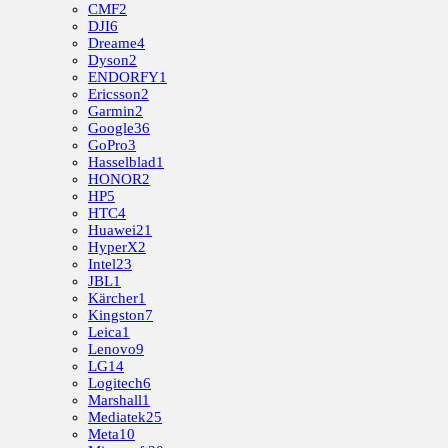
CMF
2
DJI
6
Dreame
4
Dyson
2
ENDORFY
1
Ericsson
2
Garmin
2
Google
36
GoPro
3
Hasselblad
1
HONOR
2
HP
5
HTC
4
Huawei
21
HyperX
2
Intel
23
JBL
1
Kärcher
1
Kingston
7
Leica
1
Lenovo
9
LG
14
Logitech
6
Marshall
1
Mediatek
25
Meta
10