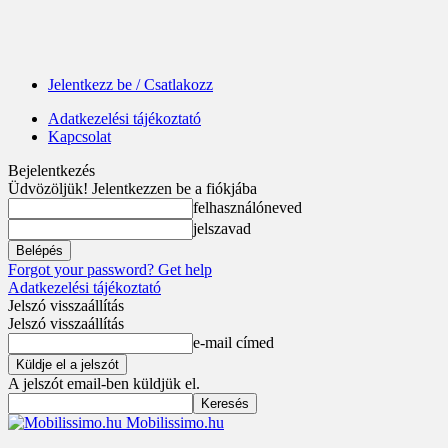
Jelentkezz be / Csatlakozz
Adatkezelési tájékoztató
Kapcsolat
Bejelentkezés
Üdvözöljük! Jelentkezzen be a fiókjába
felhasználóneved
jelszavad
Forgot your password? Get help
Adatkezelési tájékoztató
Jelszó visszaállítás
Jelszó visszaállítás
e-mail címed
A jelszót email-ben küldjük el.
Mobilissimo.hu