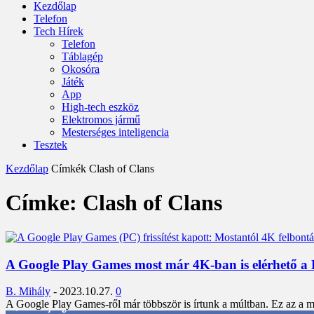
Kezdőlap
Telefon
Tech Hírek
Telefon
Táblagép
Okosóra
Játék
App
High-tech eszköz
Elektromos jármű
Mesterséges inteligencia
Tesztek
Kezdőlap
Címkék
Clash of Clans
Címke: Clash of Clans
A Google Play Games most már 4K-ban is elérhető a 
B. Mihály
-
2023.10.27.
0
A Google Play Games-ről már többször is írtunk a múltban. Ez az a m
3,452
Rajongók