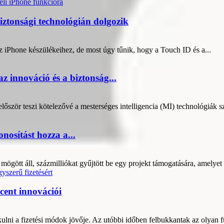
iztonsági technológián dolgozik
z iPhone készülékeihez, de most úgy tűnik, hogy a Touch ID és a...
z innováció és a biztonság...
lőször teszi kötelezővé a mesterséges intelligencia (MI) technológiák s
nosítást hozza a...
tt áll, százmilliókat gyűjtött be egy projekt támogatására, amelyet ő
cent innovációi
ulni a fizetési módok jövője. Az utóbbi időben felbukkantak az olyan fu