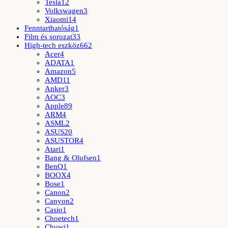
Tesla
12
Volkswagen
3
Xiaomi
14
Fenntarthatóság
1
Film és sorozat
33
High-tech eszköz
662
Acer
4
ADATA
1
Amazon
5
AMD
11
Anker
3
AOC
3
Apple
89
ARM
4
ASML
2
ASUS
20
ASUSTOR
4
Atari
1
Bang & Olufsen
1
BenQ
1
BOOX
4
Bose
1
Canon
2
Canyon
2
Casio
1
Choetech
1
Chuwi
1