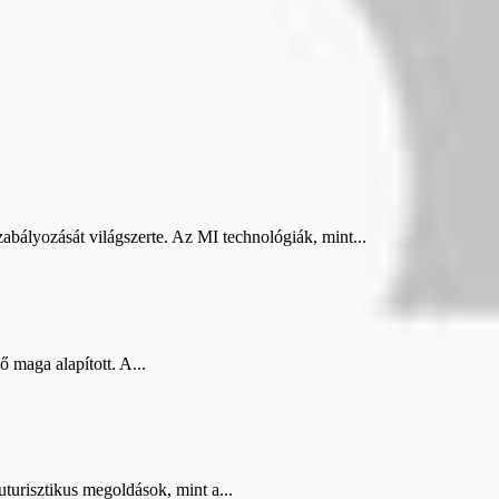
zabályozását világszerte. Az MI technológiák, mint...
 maga alapított. A...
turisztikus megoldások, mint a...