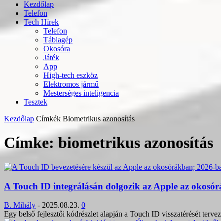
Kezdőlap
Telefon
Tech Hírek
Telefon
Táblagép
Okosóra
Játék
App
High-tech eszköz
Elektromos jármű
Mesterséges inteligencia
Tesztek
Kezdőlap
Címkék
Biometrikus azonosítás
Címke: biometrikus azonosítás
A Touch ID integrálásán dolgozik az Apple az okosórá
B. Mihály
-
2025.08.23.
0
Egy belső fejlesztői kódrészlet alapján a Touch ID visszatérését ter