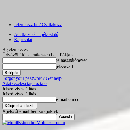
Jelentkezz be / Csatlakozz
Adatkezelési tájékoztató
Kapcsolat
Bejelentkezés
Üdvözöljük! Jelentkezzen be a fiókjába
felhasználóneved
jelszavad
Forgot your password? Get help
Adatkezelési tájékoztató
Jelszó visszaállítás
Jelszó visszaállítás
e-mail címed
A jelszót email-ben küldjük el.
Mobilissimo.hu