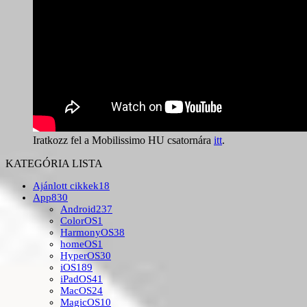
Iratkozz fel a Mobilissimo HU csatornára
itt
.
KATEGÓRIA LISTA
Ajánlott cikkek
18
App
830
Android
237
ColorOS
1
HarmonyOS
38
homeOS
1
HyperOS
30
iOS
189
iPadOS
41
MacOS
24
MagicOS
10