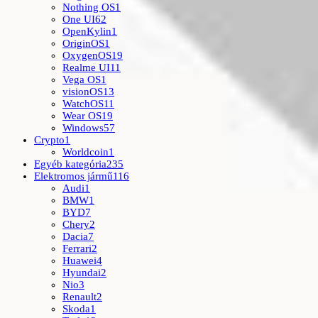
Nothing OS
1
One UI
62
OpenKylin
1
OriginOS
1
OxygenOS
19
Realme UI
11
Vega OS
1
visionOS
13
WatchOS
11
Wear OS
19
Windows
57
Crypto
1
Worldcoin
1
Egyéb kategória
235
Elektromos jármű
116
Audi
1
BMW
1
BYD
7
Chery
2
Dacia
7
Ferrari
2
Huawei
4
Hyundai
2
Nio
3
Renault
2
Skoda
1