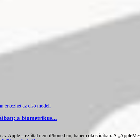
iban; a biometrikus...
vezi az Apple – ezúttal nem iPhone-ban, hanem okosórában. A „AppleMes