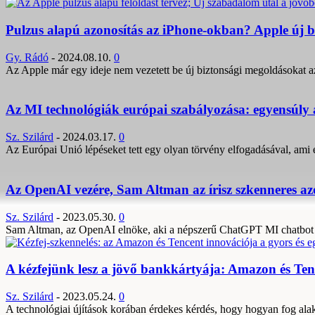
Pulzus alapú azonosítás az iPhone-okban? Apple új b
Gy. Rádó
-
2024.08.10.
0
Az Apple már egy ideje nem vezetett be új biztonsági megoldásokat a
Az MI technológiák európai szabályozása: egyensúly a
Sz. Szilárd
-
2024.03.17.
0
Az Európai Unió lépéseket tett egy olyan törvény elfogadásával, ami e
Az OpenAI vezére, Sam Altman az írisz szkenneres azo
Sz. Szilárd
-
2023.05.30.
0
Sam Altman, az OpenAI elnöke, aki a népszerű ChatGPT MI chatbot mögö
A kézfejünk lesz a jövő bankkártyája: Amazon és Ten
Sz. Szilárd
-
2023.05.24.
0
A technológiai újítások korában érdekes kérdés, hogy hogyan fog alak
3,452
Rajongók