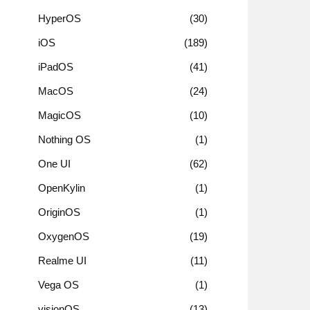
HyperOS
30
iOS
189
iPadOS
41
MacOS
24
MagicOS
10
Nothing OS
1
One UI
62
OpenKylin
1
OriginOS
1
OxygenOS
19
Realme UI
11
Vega OS
1
visionOS
13