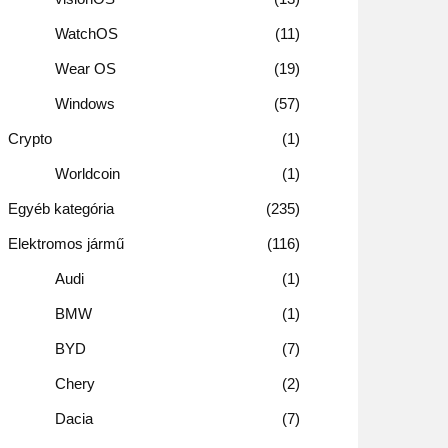
WatchOS
11
Wear OS
19
Windows
57
Crypto
1
Worldcoin
1
Egyéb kategória
235
Elektromos jármű
116
Audi
1
BMW
1
BYD
7
Chery
2
Dacia
7