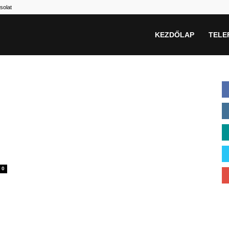
solat
KEZDŐLAP
TELE
0