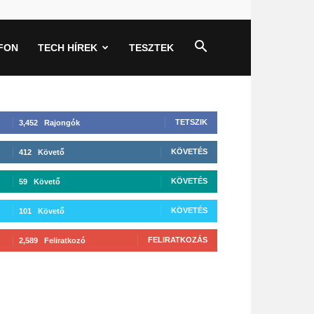
FON
TECH HÍREK
TESZTEK
TETSZIK
3,452
Rajongók
KÖVETÉS
412
Követő
KÖVETÉS
59
Követő
KÖVETÉS
101
Követő
FELIRATKOZÁS
2,589
Feliratkozó