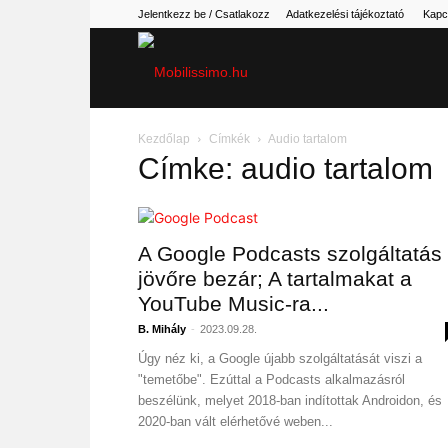
Jelentkezz be / Csatlakozz
Adatkezelési tájékoztató
Kapc
Mobilissimo.hu
Kezdőlap
Címkék
Audio tartalom
Címke: audio tartalom
A Google Podcasts szolgáltatás
jövőre bezár; A tartalmakat a
YouTube Music-ra...
B. Mihály
-
2023.09.28.
Úgy néz ki, a Google újabb szolgáltatását viszi a
"temetőbe". Ezúttal a Podcasts alkalmazásról
beszélünk, melyet 2018-ban indítottak Androidon, és
2020-ban vált elérhetővé weben...