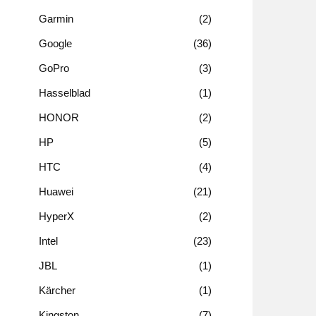
Garmin
2
Google
36
GoPro
3
Hasselblad
1
HONOR
2
HP
5
HTC
4
Huawei
21
HyperX
2
Intel
23
JBL
1
Kärcher
1
Kingston
7