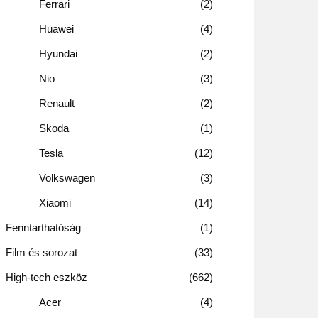
Ferrari
2
Huawei
4
Hyundai
2
Nio
3
Renault
2
Skoda
1
Tesla
12
Volkswagen
3
Xiaomi
14
Fenntarthatóság
1
Film és sorozat
33
High-tech eszköz
662
Acer
4