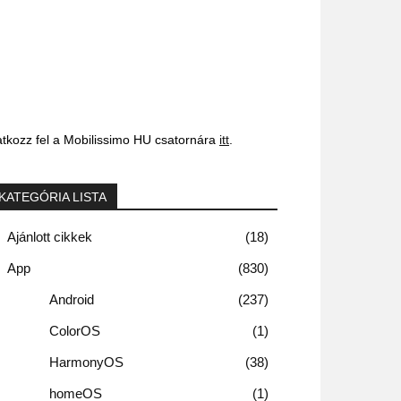
atkozz fel a Mobilissimo HU csatornára
itt
.
KATEGÓRIA LISTA
Ajánlott cikkek
18
App
830
Android
237
ColorOS
1
HarmonyOS
38
homeOS
1