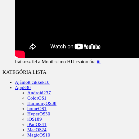
Iratkozz fel a Mobilissimo HU csatornára
itt
.
KATEGÓRIA LISTA
Ajánlott cikkek
18
App
830
Android
237
ColorOS
1
HarmonyOS
38
homeOS
1
HyperOS
30
iOS
189
iPadOS
41
MacOS
24
MagicOS
10