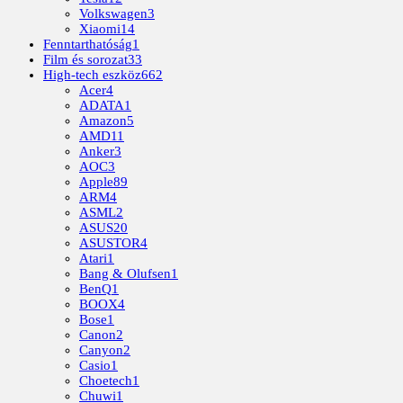
Volkswagen
3
Xiaomi
14
Fenntarthatóság
1
Film és sorozat
33
High-tech eszköz
662
Acer
4
ADATA
1
Amazon
5
AMD
11
Anker
3
AOC
3
Apple
89
ARM
4
ASML
2
ASUS
20
ASUSTOR
4
Atari
1
Bang & Olufsen
1
BenQ
1
BOOX
4
Bose
1
Canon
2
Canyon
2
Casio
1
Choetech
1
Chuwi
1