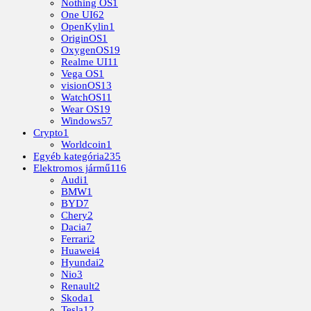
Nothing OS
1
One UI
62
OpenKylin
1
OriginOS
1
OxygenOS
19
Realme UI
11
Vega OS
1
visionOS
13
WatchOS
11
Wear OS
19
Windows
57
Crypto
1
Worldcoin
1
Egyéb kategória
235
Elektromos jármű
116
Audi
1
BMW
1
BYD
7
Chery
2
Dacia
7
Ferrari
2
Huawei
4
Hyundai
2
Nio
3
Renault
2
Skoda
1
Tesla
12