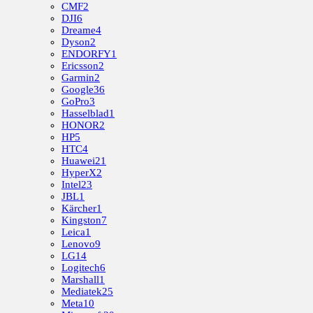
CMF
2
DJI
6
Dreame
4
Dyson
2
ENDORFY
1
Ericsson
2
Garmin
2
Google
36
GoPro
3
Hasselblad
1
HONOR
2
HP
5
HTC
4
Huawei
21
HyperX
2
Intel
23
JBL
1
Kärcher
1
Kingston
7
Leica
1
Lenovo
9
LG
14
Logitech
6
Marshall
1
Mediatek
25
Meta
10