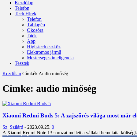
Kezdőlap
Telefon
Tech Hírek
Telefon
Táblagép
Okosóra
Játék
App
High-tech eszköz
Elektromos jármű
Mesterséges inteligencia
Tesztek
Kezdőlap
Címkék
Audio minőség
Címke: audio minőség
Xiaomi Redmi Buds 5: A zajszűrés világa most már elé
Sz. Szilárd
-
2023.09.25.
0
A Xiaomi Redmi Note 13 sorozat mellett a vállalat bemutatta költsé
3,452
Rajongók