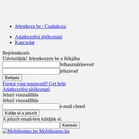
Jelentkezz be / Csatlakozz
Adatkezelési tájékoztató
Kapcsolat
Bejelentkezés
Üdvözöljük! Jelentkezzen be a fiókjába
felhasználóneved
jelszavad
Forgot your password? Get help
Adatkezelési tájékoztató
Jelszó visszaállítás
Jelszó visszaállítás
e-mail címed
A jelszót email-ben küldjük el.
Mobilissimo.hu