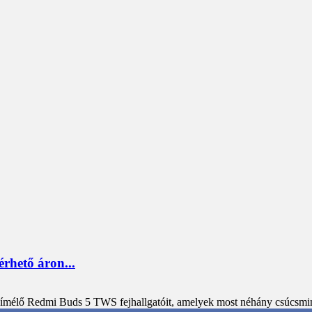
rhető áron...
gkímélő Redmi Buds 5 TWS fejhallgatóit, amelyek most néhány csúcsmin