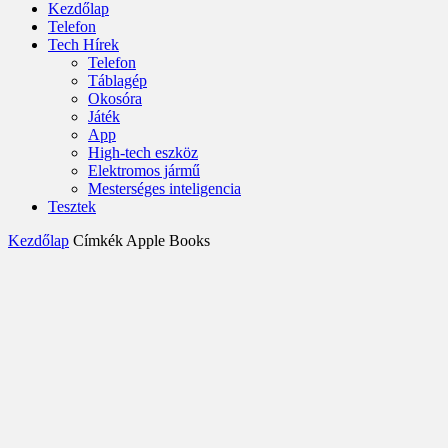
Kezdőlap
Telefon
Tech Hírek
Telefon
Táblagép
Okosóra
Játék
App
High-tech eszköz
Elektromos jármű
Mesterséges inteligencia
Tesztek
Kezdőlap
Címkék
Apple Books