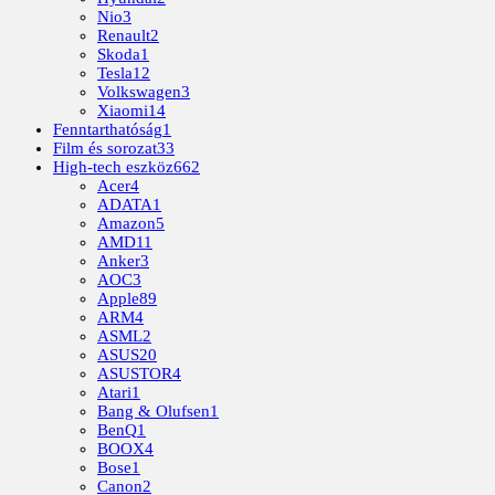
Nio
3
Renault
2
Skoda
1
Tesla
12
Volkswagen
3
Xiaomi
14
Fenntarthatóság
1
Film és sorozat
33
High-tech eszköz
662
Acer
4
ADATA
1
Amazon
5
AMD
11
Anker
3
AOC
3
Apple
89
ARM
4
ASML
2
ASUS
20
ASUSTOR
4
Atari
1
Bang & Olufsen
1
BenQ
1
BOOX
4
Bose
1
Canon
2