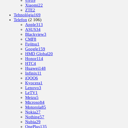
vivo
9
Xiaomi
22
ZTE
2
Tehnológia
169
Telefon
(2 106)
Apple
313
ASUS
34
Blackview
3
CMF
8
Fujitsu
1
Google
159
HMD Global
20
Honor
114
HTC
4
Huawei
148
Infinix
11
iQOO
6
Kyocera
1
Lenovo
3
LeTV
1
Meizu
5
Microsoft
4
Motorola
85
Nokia
27
Nothing
57
Nubia
29
OnePlus
135