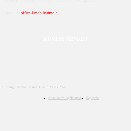
közvetlen látogatása biztosítja a legfrissebb információkat.
Kapcsolat:
office@mobilissimo.hu
KÖVESS MINKET
Copyright © Mobilissimo Group 2006 - 2026
Adatkezelési tájékoztató
Kapcsolat