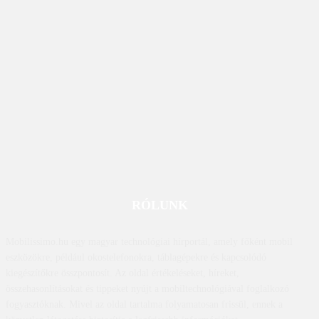
RÓLUNK
Mobilissimo.hu egy magyar technológiai hírportál, amely főként mobil
eszközökre, például okostelefonokra, táblagépekre és kapcsolódó
kiegészítőkre összpontosít. Az oldal értékeléseket, híreket,
összehasonlításokat és tippeket nyújt a mobiltechnológiával foglalkozó
fogyasztóknak. Mivel az oldal tartalma folyamatosan frissül, ennek a