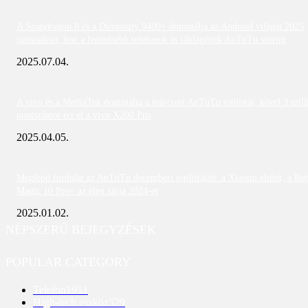
A Snapdragon 8 és a Dimensity 9400+ dominálja az Android világát 2025
júniusában; íme a legerősebb telefonok és táblagépek AnTuTu szerint
2025.07.04.
A vivo és a MediaTek dominálta a márciusi AnTuTu toplistát; közel 3 mill
pontszámot ért el a vivo X200 Pro
2025.04.05.
Meglepő fordulat az AnTuTu decemberi toplistáján: a Xiaomi eltűnt, a Re
Magic 10 Pro+ az élen zárja 2024-et
2025.01.02.
NÉPSZERŰ BEJEGYZÉSEK
POPULAR CATEGORY
Telefon
1951
High-tech eszköz
529