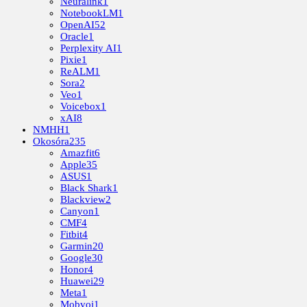
Neuralink
1
NotebookLM
1
OpenAI
52
Oracle
1
Perplexity AI
1
Pixie
1
ReALM
1
Sora
2
Veo
1
Voicebox
1
xAI
8
NMHH
1
Okosóra
235
Amazfit
6
Apple
35
ASUS
1
Black Shark
1
Blackview
2
Canyon
1
CMF
4
Fitbit
4
Garmin
20
Google
30
Honor
4
Huawei
29
Meta
1
Mobvoi
1