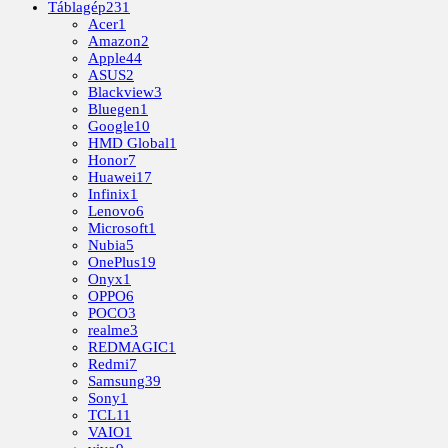
Táblagép
231
Acer
1
Amazon
2
Apple
44
ASUS
2
Blackview
3
Bluegen
1
Google
10
HMD Global
1
Honor
7
Huawei
17
Infinix
1
Lenovo
6
Microsoft
1
Nubia
5
OnePlus
19
Onyx
1
OPPO
6
POCO
3
realme
3
REDMAGIC
1
Redmi
7
Samsung
39
Sony
1
TCL
11
VAIO
1