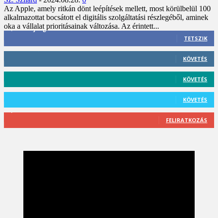
Az Apple, amely ritkán dönt leépítések mellett, most körülbelül 100
alkalmazottat bocsátott el digitális szolgáltatási részlegéből, aminek
oka a vállalat prioritásainak változása. Az érintett...
3,452
Rajongók
TETSZIK
412
Követő
KÖVETÉS
59
Követő
KÖVETÉS
101
Követő
KÖVETÉS
2,589
Feliratkozó
FELIRATKOZÁS