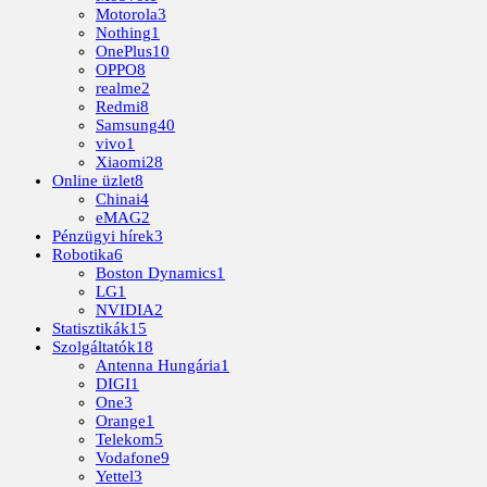
Motorola
3
Nothing
1
OnePlus
10
OPPO
8
realme
2
Redmi
8
Samsung
40
vivo
1
Xiaomi
28
Online üzlet
8
Chinai
4
eMAG
2
Pénzügyi hírek
3
Robotika
6
Boston Dynamics
1
LG
1
NVIDIA
2
Statisztikák
15
Szolgáltatók
18
Antenna Hungária
1
DIGI
1
One
3
Orange
1
Telekom
5
Vodafone
9
Yettel
3