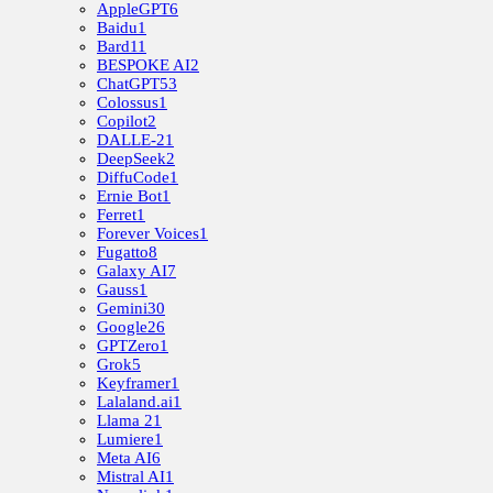
AppleGPT
6
Baidu
1
Bard
11
BESPOKE AI
2
ChatGPT
53
Colossus
1
Copilot
2
DALLE-2
1
DeepSeek
2
DiffuCode
1
Ernie Bot
1
Ferret
1
Forever Voices
1
Fugatto
8
Galaxy AI
7
Gauss
1
Gemini
30
Google
26
GPTZero
1
Grok
5
Keyframer
1
Lalaland.ai
1
Llama 2
1
Lumiere
1
Meta AI
6
Mistral AI
1