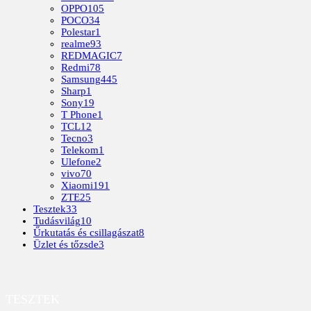
OPPO
105
POCO
34
Polestar
1
realme
93
REDMAGIC
7
Redmi
78
Samsung
445
Sharp
1
Sony
19
T Phone
1
TCL
12
Tecno
3
Telekom
1
Ulefone
2
vivo
70
Xiaomi
191
ZTE
25
Tesztek
33
Tudásvilág
10
Űrkutatás és csillagászat
8
Üzlet és tőzsde
3
TESZTEK