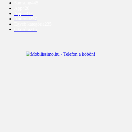
Samsung
445
App
428
Apple
313
Android
237
Egyéb kategória
235
Okosóra
215