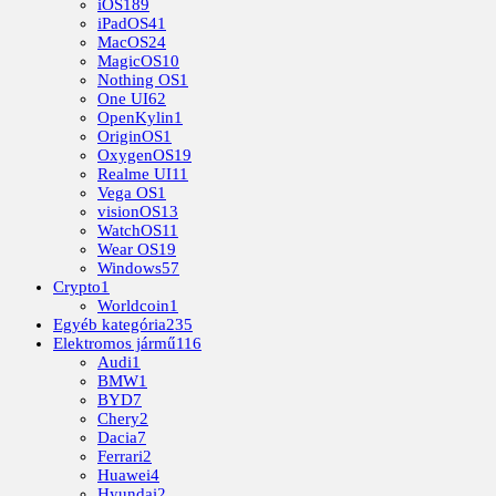
iOS
189
iPadOS
41
MacOS
24
MagicOS
10
Nothing OS
1
One UI
62
OpenKylin
1
OriginOS
1
OxygenOS
19
Realme UI
11
Vega OS
1
visionOS
13
WatchOS
11
Wear OS
19
Windows
57
Crypto
1
Worldcoin
1
Egyéb kategória
235
Elektromos jármű
116
Audi
1
BMW
1
BYD
7
Chery
2
Dacia
7
Ferrari
2
Huawei
4
Hyundai
2