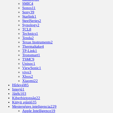
SMIC
4
Sonos
11
Sony
39
Starlink
1
SteelSeries
2
Synology
2
TCL
8
Technics
1
Tenda
2
Texas Instruments
2
Thermaltake
4
TP-Link
1
Tronsmart
1
TSMC
9
Unisoc
1
ViewSonic
1
vivo
3
Xbox
2
Xiaomi
22
Hírlevél
85
Interjú
1
Játék
103
Kiberbiztonság
22
Kütyü ajánló
35
Mesterséges inteligencia
229
Apple Intelligence
19