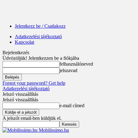
Jelentkezz be / Csatlakozz
Adatkezelési tájékoztató
Kapcsolat
Bejelentkezés
Üdvözöljük! Jelentkezzen be a fiókjába
felhasználóneved
jelszavad
Forgot your password? Get help
Adatkezelési tájékoztató
Jelszó visszaállítás
Jelszó visszaállítás
e-mail címed
A jelszót email-ben küldjük el.
Mobilissimo.hu