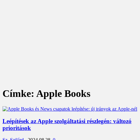
Címke: Apple Books
Leépítések az Apple szolgáltatási részlegén: változó
prioritások
Sz. Szilárd
-
2024.08.28.
0