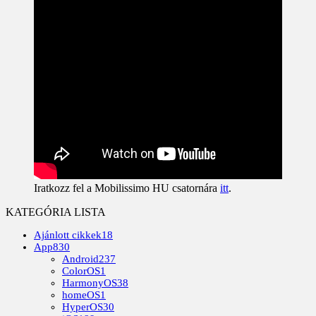
Iratkozz fel a Mobilissimo HU csatornára
itt
.
KATEGÓRIA LISTA
Ajánlott cikkek
18
App
830
Android
237
ColorOS
1
HarmonyOS
38
homeOS
1
HyperOS
30