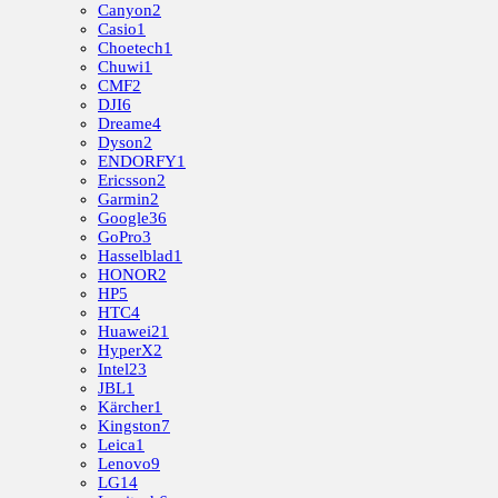
Canyon
2
Casio
1
Choetech
1
Chuwi
1
CMF
2
DJI
6
Dreame
4
Dyson
2
ENDORFY
1
Ericsson
2
Garmin
2
Google
36
GoPro
3
Hasselblad
1
HONOR
2
HP
5
HTC
4
Huawei
21
HyperX
2
Intel
23
JBL
1
Kärcher
1
Kingston
7
Leica
1
Lenovo
9
LG
14