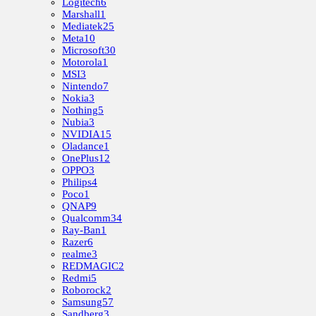
Logitech
6
Marshall
1
Mediatek
25
Meta
10
Microsoft
30
Motorola
1
MSI
3
Nintendo
7
Nokia
3
Nothing
5
Nubia
3
NVIDIA
15
Oladance
1
OnePlus
12
OPPO
3
Philips
4
Poco
1
QNAP
9
Qualcomm
34
Ray-Ban
1
Razer
6
realme
3
REDMAGIC
2
Redmi
5
Roborock
2
Samsung
57
Sandberg
3