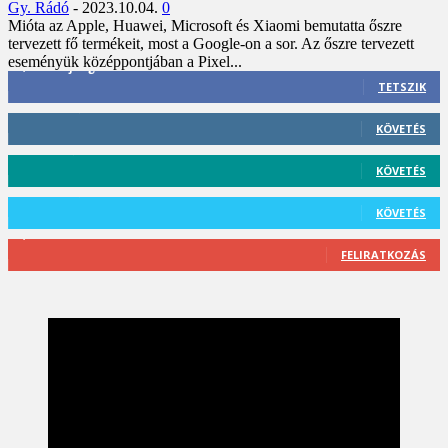
Gy. Rádó
-
2023.10.04.
0
Mióta az Apple, Huawei, Microsoft és Xiaomi bemutatta őszre
tervezett fő termékeit, most a Google-on a sor. Az őszre tervezett
eseményük középpontjában a Pixel...
3,452
Rajongók
TETSZIK
412
Követő
KÖVETÉS
59
Követő
KÖVETÉS
101
Követő
KÖVETÉS
2,589
Feliratkozó
FELIRATKOZÁS