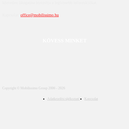
közvetlen látogatása biztosítja a legfrissebb információkat.
Kapcsolat:
office@mobilissimo.hu
KÖVESS MINKET
Copyright © Mobilissimo Group 2006 - 2026
Adatkezelési tájékoztató
Kapcsolat