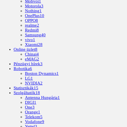
Mobvoi
1
Motorola
3
Nothing
1
OnePlus
10
OPPO
8
realme
2
Redmi
8
Samsung
40
vivo
1
Xiaomi
28
Online üzlet
8
Chinai
4
eMAG
2
Pénzügyi hírek
3
Robotika
6
Boston Dynamics
1
LG
1
NVIDIA
2
Statisztikák
15
Szolgáltatók
18
Antenna Hungária
1
DIGI
1
One
3
Orange
1
Telekom
5
Vodafone
9
Yettel
3