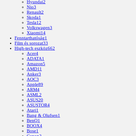
Hyundai
2
Nio
3
Renault
2
Skoda
1
Tesla
12
Volkswagen
3
Xiaomi
14
Fenntarthatóság
1
Film és sorozat
33
High-tech eszköz
662
Acer
4
ADATA
1
Amazon
5
AMD
11
Anker
3
AOC
3
Apple
89
ARM
4
ASML
2
ASUS
20
ASUSTOR
4
Atari
1
Bang & Olufsen
1
BenQ
1
BOOX
4
Bose
1