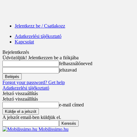
Jelentkezz be / Csatlakozz
Adatkezelési tájékoztató
Kapcsolat
Bejelentkezés
Üdvözöljük! Jelentkezzen be a fiókjába
felhasználóneved
jelszavad
Forgot your password? Get help
Adatkezelési tájékoztató
Jelszó visszaállítás
Jelszó visszaállítás
e-mail címed
A jelszót email-ben küldjük el.
Mobilissimo.hu