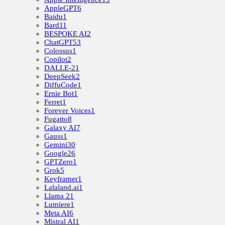
AppleGPT
6
Baidu
1
Bard
11
BESPOKE AI
2
ChatGPT
53
Colossus
1
Copilot
2
DALLE-2
1
DeepSeek
2
DiffuCode
1
Ernie Bot
1
Ferret
1
Forever Voices
1
Fugatto
8
Galaxy AI
7
Gauss
1
Gemini
30
Google
26
GPTZero
1
Grok
5
Keyframer
1
Lalaland.ai
1
Llama 2
1
Lumiere
1
Meta AI
6
Mistral AI
1