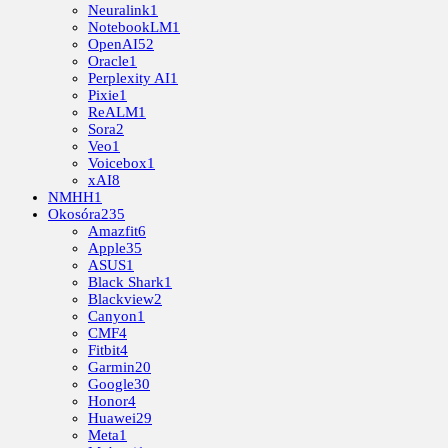
Neuralink
1
NotebookLM
1
OpenAI
52
Oracle
1
Perplexity AI
1
Pixie
1
ReALM
1
Sora
2
Veo
1
Voicebox
1
xAI
8
NMHH
1
Okosóra
235
Amazfit
6
Apple
35
ASUS
1
Black Shark
1
Blackview
2
Canyon
1
CMF
4
Fitbit
4
Garmin
20
Google
30
Honor
4
Huawei
29
Meta
1