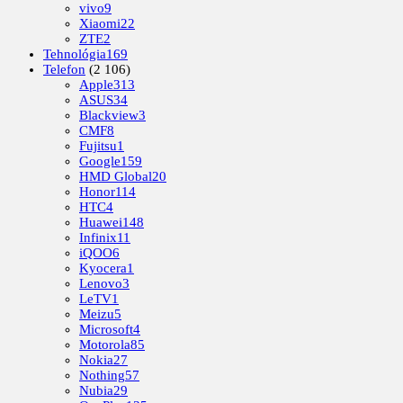
vivo
9
Xiaomi
22
ZTE
2
Tehnológia
169
Telefon
(2 106)
Apple
313
ASUS
34
Blackview
3
CMF
8
Fujitsu
1
Google
159
HMD Global
20
Honor
114
HTC
4
Huawei
148
Infinix
11
iQOO
6
Kyocera
1
Lenovo
3
LeTV
1
Meizu
5
Microsoft
4
Motorola
85
Nokia
27
Nothing
57
Nubia
29