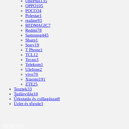
OnePlus
135
OPPO
105
POCO
34
Polestar
1
realme
93
REDMAGIC
7
Redmi
78
Samsung
445
Sharp
1
Sony
19
T Phone
1
TCL
12
Tecno
3
Telekom
1
Ulefone
2
vivo
70
Xiaomi
191
ZTE
25
Tesztek
33
Tudásvilág
10
Űrkutatás és csillagászat
8
Üzlet és tőzsde
3
TESZTEK