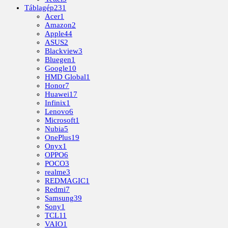
Táblagép
231
Acer
1
Amazon
2
Apple
44
ASUS
2
Blackview
3
Bluegen
1
Google
10
HMD Global
1
Honor
7
Huawei
17
Infinix
1
Lenovo
6
Microsoft
1
Nubia
5
OnePlus
19
Onyx
1
OPPO
6
POCO
3
realme
3
REDMAGIC
1
Redmi
7
Samsung
39
Sony
1
TCL
11
VAIO
1