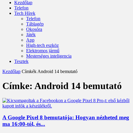
Kezdőlap
Telefon
Tech Hírek
Telefon
Táblagép
Okosóra
Játék
App
High-tech eszköz
Elektromos jármű
Mesterséges inteligencia
Tesztek
Kezdőlap
Címkék
Android 14 bemutató
Címke: Android 14 bemutató
A Google Pixel 8 bemutatója: Hogyan nézheted meg
ma 16:00-tól, és...