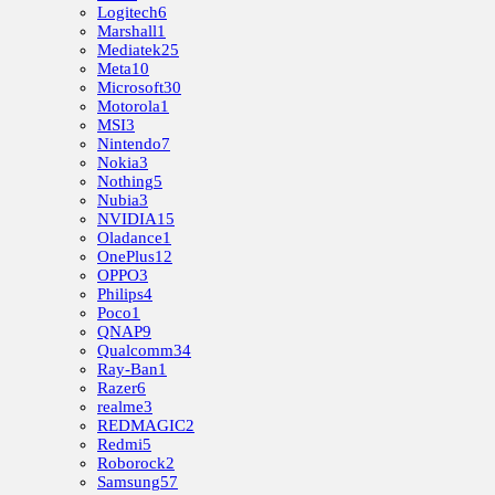
Logitech
6
Marshall
1
Mediatek
25
Meta
10
Microsoft
30
Motorola
1
MSI
3
Nintendo
7
Nokia
3
Nothing
5
Nubia
3
NVIDIA
15
Oladance
1
OnePlus
12
OPPO
3
Philips
4
Poco
1
QNAP
9
Qualcomm
34
Ray-Ban
1
Razer
6
realme
3
REDMAGIC
2
Redmi
5
Roborock
2
Samsung
57