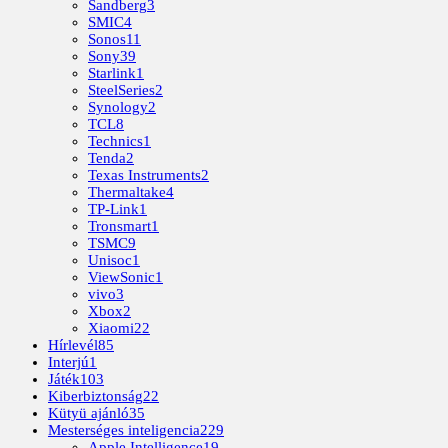
Sandberg
3
SMIC
4
Sonos
11
Sony
39
Starlink
1
SteelSeries
2
Synology
2
TCL
8
Technics
1
Tenda
2
Texas Instruments
2
Thermaltake
4
TP-Link
1
Tronsmart
1
TSMC
9
Unisoc
1
ViewSonic
1
vivo
3
Xbox
2
Xiaomi
22
Hírlevél
85
Interjú
1
Játék
103
Kiberbiztonság
22
Kütyü ajánló
35
Mesterséges inteligencia
229
Apple Intelligence
19