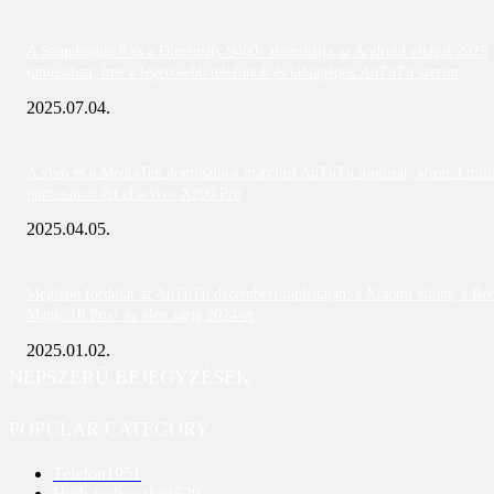
A Snapdragon 8 és a Dimensity 9400+ dominálja az Android világát 2025
júniusában; íme a legerősebb telefonok és táblagépek AnTuTu szerint
2025.07.04.
A vivo és a MediaTek dominálta a márciusi AnTuTu toplistát; közel 3 mill
pontszámot ért el a vivo X200 Pro
2025.04.05.
Meglepő fordulat az AnTuTu decemberi toplistáján: a Xiaomi eltűnt, a Re
Magic 10 Pro+ az élen zárja 2024-et
2025.01.02.
NÉPSZERŰ BEJEGYZÉSEK
POPULAR CATEGORY
Telefon
1951
High-tech eszköz
529