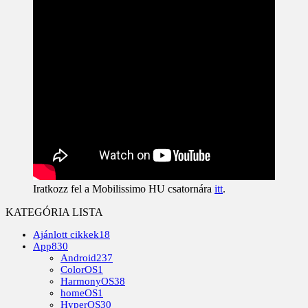
Iratkozz fel a Mobilissimo HU csatornára
itt
.
KATEGÓRIA LISTA
Ajánlott cikkek
18
App
830
Android
237
ColorOS
1
HarmonyOS
38
homeOS
1
HyperOS
30