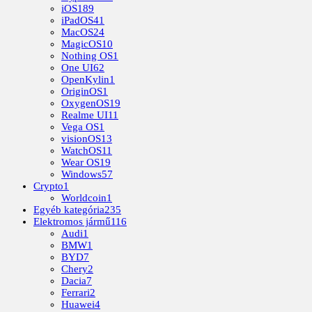
iOS
189
iPadOS
41
MacOS
24
MagicOS
10
Nothing OS
1
One UI
62
OpenKylin
1
OriginOS
1
OxygenOS
19
Realme UI
11
Vega OS
1
visionOS
13
WatchOS
11
Wear OS
19
Windows
57
Crypto
1
Worldcoin
1
Egyéb kategória
235
Elektromos jármű
116
Audi
1
BMW
1
BYD
7
Chery
2
Dacia
7
Ferrari
2
Huawei
4