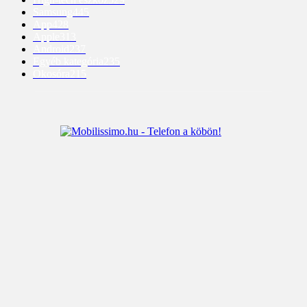
Samsung
445
App
428
Apple
313
Android
237
Egyéb kategória
235
Okosóra
215