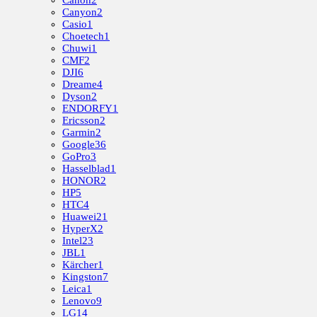
Canon
2
Canyon
2
Casio
1
Choetech
1
Chuwi
1
CMF
2
DJI
6
Dreame
4
Dyson
2
ENDORFY
1
Ericsson
2
Garmin
2
Google
36
GoPro
3
Hasselblad
1
HONOR
2
HP
5
HTC
4
Huawei
21
HyperX
2
Intel
23
JBL
1
Kärcher
1
Kingston
7
Leica
1
Lenovo
9
LG
14