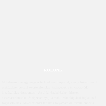
RÓLUNK
Mobilissimo.hu egy magyar technológiai hírportál, amely főként mobil
eszközökre, például okostelefonokra, táblagépekre és kapcsolódó
kiegészítőkre összpontosít. Az oldal értékeléseket, híreket,
összehasonlításokat és tippeket nyújt a mobiltechnológiával foglalkozó
fogyasztóknak. Mivel az oldal tartalma folyamatosan frissül, ennek a