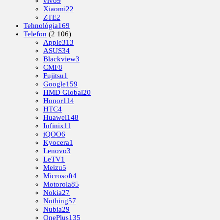
vivo
9
Xiaomi
22
ZTE
2
Tehnológia
169
Telefon
(2 106)
Apple
313
ASUS
34
Blackview
3
CMF
8
Fujitsu
1
Google
159
HMD Global
20
Honor
114
HTC
4
Huawei
148
Infinix
11
iQOO
6
Kyocera
1
Lenovo
3
LeTV
1
Meizu
5
Microsoft
4
Motorola
85
Nokia
27
Nothing
57
Nubia
29
OnePlus
135