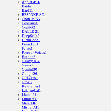
AppleGPT
6
Baidu
1
Bard
11
BESPOKE AI
2
ChatGPT
53
Colossus
1
Copilot
2
DALLE-2
1
DeepSeek
2
DiffuCode
1
Ernie Bot
1
Ferret
1
Forever Voices
1
Fugatto
8
Galaxy AI
7
Gauss
1
Gemini
30
Google
26
GPTZero
1
Grok
5
Keyframer
1
Lalaland.ai
1
Llama 2
1
Lumiere
1
Meta AI
6
Mistral AI
1