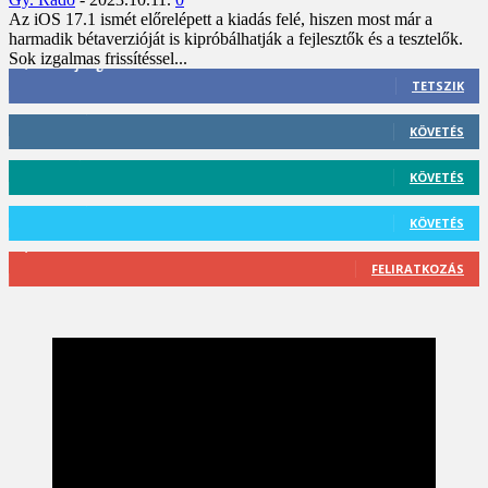
Az iOS 17.1 ismét előrelépett a kiadás felé, hiszen most már a
harmadik bétaverzióját is kipróbálhatják a fejlesztők és a tesztelők.
Sok izgalmas frissítéssel...
3,452
Rajongók
TETSZIK
412
Követő
KÖVETÉS
59
Követő
KÖVETÉS
101
Követő
KÖVETÉS
2,589
Feliratkozó
FELIRATKOZÁS