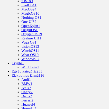
iOS
189
iPadOS
41
MacOS
24
MagicOS
10
Nothing OS
1
One UI
62
OpenKylin
1
OriginOS
1
OxygenOS
19
Realme UI
11
Vega OS
1
visionOS
13
WatchOS
11
Wear OS
19
Windows
57
Crypto
1
Worldcoin
1
Egyéb kategória
235
Elektromos jármű
116
Audi
1
BMW
1
BYD
7
Chery
2
Dacia
7
Ferrari
2
Huawei
4
Hyundai
2