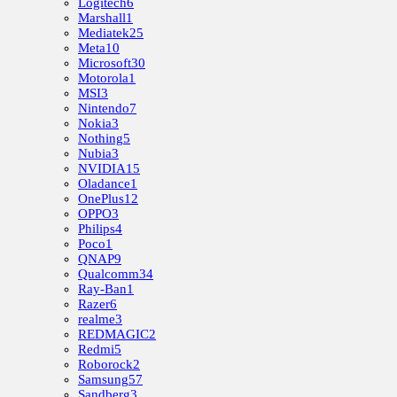
Logitech
6
Marshall
1
Mediatek
25
Meta
10
Microsoft
30
Motorola
1
MSI
3
Nintendo
7
Nokia
3
Nothing
5
Nubia
3
NVIDIA
15
Oladance
1
OnePlus
12
OPPO
3
Philips
4
Poco
1
QNAP
9
Qualcomm
34
Ray-Ban
1
Razer
6
realme
3
REDMAGIC
2
Redmi
5
Roborock
2
Samsung
57
Sandberg
3