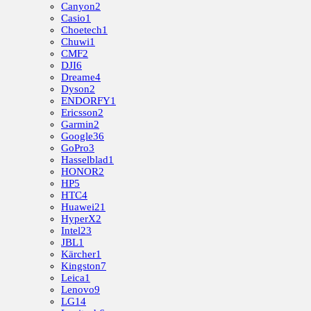
Canyon
2
Casio
1
Choetech
1
Chuwi
1
CMF
2
DJI
6
Dreame
4
Dyson
2
ENDORFY
1
Ericsson
2
Garmin
2
Google
36
GoPro
3
Hasselblad
1
HONOR
2
HP
5
HTC
4
Huawei
21
HyperX
2
Intel
23
JBL
1
Kärcher
1
Kingston
7
Leica
1
Lenovo
9
LG
14