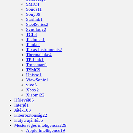
SMIC
4
Sonos
11
Sony
39
Starlink
1
SteelSeries
2
Synology
2
TCL
8
Technics
1
Tenda
2
Texas Instruments
2
Thermaltake
4
TP-Link
1
Tronsmart
1
TSMC
9
Unisoc
1
ViewSonic
1
vivo
3
Xbox
2
Xiaomi
22
Hírlevél
85
Interjú
1
Játék
103
Kiberbiztonság
22
Kütyü ajánló
35
Mesterséges inteligencia
229
Apple Intelligence
19