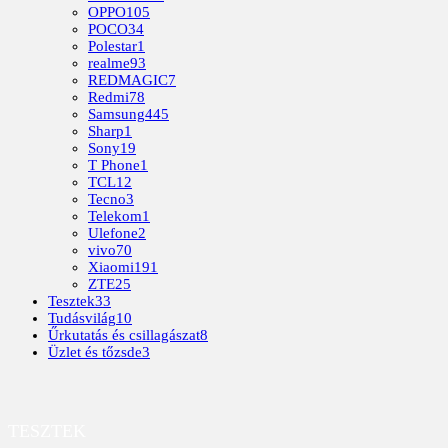
OPPO
105
POCO
34
Polestar
1
realme
93
REDMAGIC
7
Redmi
78
Samsung
445
Sharp
1
Sony
19
T Phone
1
TCL
12
Tecno
3
Telekom
1
Ulefone
2
vivo
70
Xiaomi
191
ZTE
25
Tesztek
33
Tudásvilág
10
Űrkutatás és csillagászat
8
Üzlet és tőzsde
3
TESZTEK