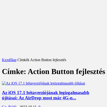
Kezdőlap
Címkék
Action Button fejlesztés
Címke: Action Button fejlesztés
Az iOS 17.1 bétaverziójának legizgalmasabb
újításai: Az AirDrop most már 4G-n...
Gy. Rádó
-
2023.10.11.
0