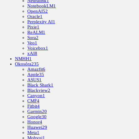
Neuralink
1
NotebookLM
1
OpenAI
52
Oracle
1
Perplexity AI
1
Pixie
1
ReALM
1
Sora
2
Veo
1
Voicebox
1
xAI
8
NMHH
1
Okosóra
235
Amazfit
6
Apple
35
ASUS
1
Black Shark
1
Blackview
2
Canyon
1
CMF
4
Fitbit
4
Garmin
20
Google
30
Honor
4
Huawei
29
Meta
1
Mobvoi
1