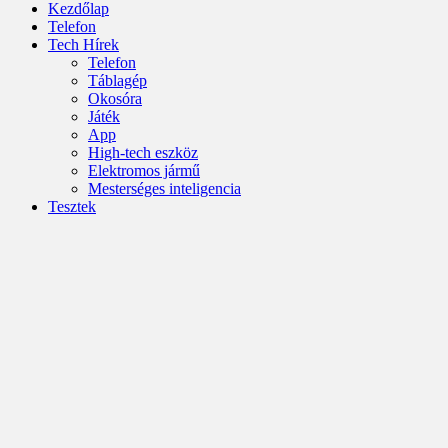
Kezdőlap
Telefon
Tech Hírek
Telefon
Táblagép
Okosóra
Játék
App
High-tech eszköz
Elektromos jármű
Mesterséges inteligencia
Tesztek