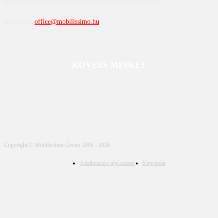
közvetlen látogatása biztosítja a legfrissebb információkat.
Kapcsolat:
office@mobilissimo.hu
KÖVESS MINKET
Copyright © Mobilissimo Group 2006 - 2026
Adatkezelési tájékoztató
Kapcsolat