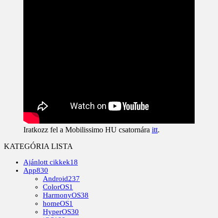
Iratkozz fel a Mobilissimo HU csatornára
itt
.
KATEGÓRIA LISTA
Ajánlott cikkek
18
App
830
Android
237
ColorOS
1
HarmonyOS
38
homeOS
1
HyperOS
30