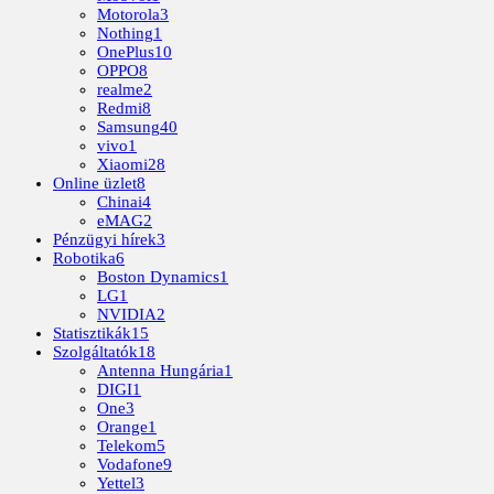
Motorola
3
Nothing
1
OnePlus
10
OPPO
8
realme
2
Redmi
8
Samsung
40
vivo
1
Xiaomi
28
Online üzlet
8
Chinai
4
eMAG
2
Pénzügyi hírek
3
Robotika
6
Boston Dynamics
1
LG
1
NVIDIA
2
Statisztikák
15
Szolgáltatók
18
Antenna Hungária
1
DIGI
1
One
3
Orange
1
Telekom
5
Vodafone
9
Yettel
3