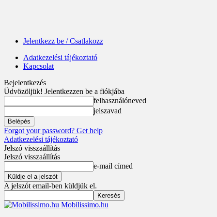
Jelentkezz be / Csatlakozz
Adatkezelési tájékoztató
Kapcsolat
Bejelentkezés
Üdvözöljük! Jelentkezzen be a fiókjába
felhasználóneved
jelszavad
Forgot your password? Get help
Adatkezelési tájékoztató
Jelszó visszaállítás
Jelszó visszaállítás
e-mail címed
A jelszót email-ben küldjük el.
Mobilissimo.hu