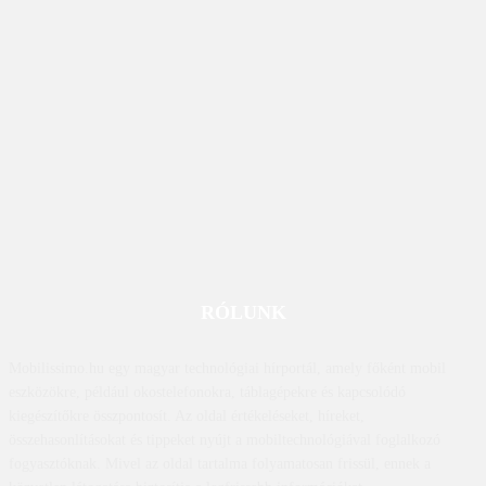
RÓLUNK
Mobilissimo.hu egy magyar technológiai hírportál, amely főként mobil
eszközökre, például okostelefonokra, táblagépekre és kapcsolódó
kiegészítőkre összpontosít. Az oldal értékeléseket, híreket,
összehasonlításokat és tippeket nyújt a mobiltechnológiával foglalkozó
fogyasztóknak. Mivel az oldal tartalma folyamatosan frissül, ennek a