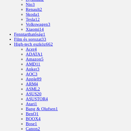
Nio
3
Renault
2
Skoda
1
Tesla
12
Volkswagen
3
Xiaomi
14
Fenntarthatóság
1
Film és sorozat
33
High-tech eszköz
662
Acer
4
ADATA
1
Amazon
5
AMD
11
Anker
3
AOC
3
Apple
89
ARM
4
ASML
2
ASUS
20
ASUSTOR
4
Atari
1
Bang & Olufsen
1
BenQ
1
BOOX
4
Bose
1
Canon
2