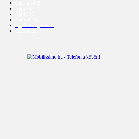
Samsung
445
App
428
Apple
313
Android
237
Egyéb kategória
235
Okosóra
215