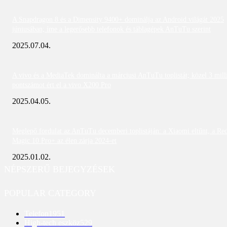
A Snapdragon 8 és a Dimensity 9400+ dominálja az Android világát 2025
júniusában; íme a legerősebb telefonok és táblagépek AnTuTu szerint
2025.07.04.
A vivo és a MediaTek dominálta a márciusi AnTuTu toplistát; közel 3 mill
pontszámot ért el a vivo X200 Pro
2025.04.05.
Meglepő fordulat az AnTuTu decemberi toplistáján: a Xiaomi eltűnt, a Re
Magic 10 Pro+ az élen zárja 2024-et
2025.01.02.
NÉPSZERŰ BEJEGYZÉSEK
POPULAR CATEGORY
Telefon
1951
High-tech eszköz
529