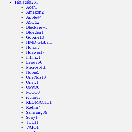
Táblagép
231
Acer
1
Amazon
2
Apple
44
ASUS
2
Blackview
3
Bluegen
1
Google
10
HMD Global
1
Honor
7
Huawei
17
Infinix
1
Lenovo
6
Microsoft
1
Nubia
5
OnePlus
19
Onyx
1
OPPO
6
POCO
3
realme
3
REDMAGIC
1
Redmi
7
Samsung
39
Sony
1
TCL
11
VAIO
1