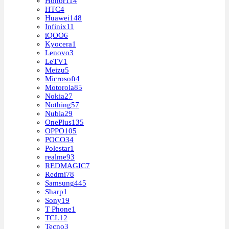
Honor
114
HTC
4
Huawei
148
Infinix
11
iQOO
6
Kyocera
1
Lenovo
3
LeTV
1
Meizu
5
Microsoft
4
Motorola
85
Nokia
27
Nothing
57
Nubia
29
OnePlus
135
OPPO
105
POCO
34
Polestar
1
realme
93
REDMAGIC
7
Redmi
78
Samsung
445
Sharp
1
Sony
19
T Phone
1
TCL
12
Tecno
3