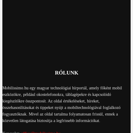
RÓLUNK
Mobilissimo.hu egy magyar technológiai hírportál, amely főként mobil
eszközökre, például okostelefonokra, táblagépekre és kapcsolódó
kiegészítőkre összpontosít. Az oldal értékeléseket, híreket,
összehasonlításokat és tippeket nyújt a mobiltechnológiával foglalkozó
fogyasztóknak. Mivel az oldal tartalma folyamatosan frissül, ennek a
közvetlen látogatása biztosítja a legfrissebb információkat.