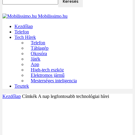
Mobilissimo.hu
Kezdőlap
Telefon
Tech Hírek
Telefon
Táblagép
Okosóra
Játék
App
High-tech eszköz
Elektromos jármű
Mesterséges inteligencia
Tesztek
Kezdőlap
Címkék
A nap legfontosabb technológiai hírei