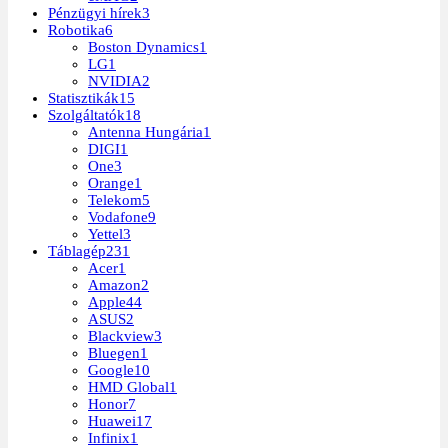
Pénzügyi hírek
3
Robotika
6
Boston Dynamics
1
LG
1
NVIDIA
2
Statisztikák
15
Szolgáltatók
18
Antenna Hungária
1
DIGI
1
One
3
Orange
1
Telekom
5
Vodafone
9
Yettel
3
Táblagép
231
Acer
1
Amazon
2
Apple
44
ASUS
2
Blackview
3
Bluegen
1
Google
10
HMD Global
1
Honor
7
Huawei
17
Infinix
1