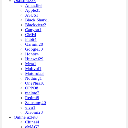
Okosóra
235
Amazfit
6
Apple
35
ASUS
1
Black Shark
1
Blackview
2
Canyon
1
CMF
4
Fitbit
4
Garmin
20
Google
30
Honor
4
Huawei
29
Meta
1
Mobvoi
1
Motorola
3
Nothing
1
OnePlus
10
OPPO
8
realme
2
Redmi
8
Samsung
40
vivo
1
Xiaomi
28
Online üzlet
8
Chinai
4
eMAG
2