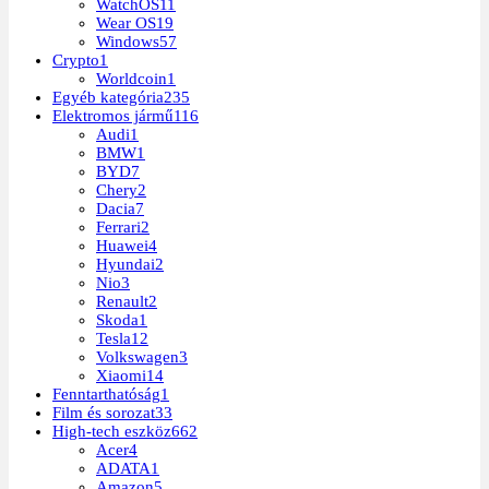
WatchOS
11
Wear OS
19
Windows
57
Crypto
1
Worldcoin
1
Egyéb kategória
235
Elektromos jármű
116
Audi
1
BMW
1
BYD
7
Chery
2
Dacia
7
Ferrari
2
Huawei
4
Hyundai
2
Nio
3
Renault
2
Skoda
1
Tesla
12
Volkswagen
3
Xiaomi
14
Fenntarthatóság
1
Film és sorozat
33
High-tech eszköz
662
Acer
4
ADATA
1
Amazon
5