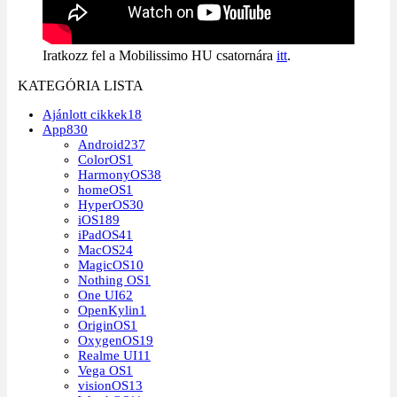
Iratkozz fel a Mobilissimo HU csatornára
itt
.
KATEGÓRIA LISTA
Ajánlott cikkek
18
App
830
Android
237
ColorOS
1
HarmonyOS
38
homeOS
1
HyperOS
30
iOS
189
iPadOS
41
MacOS
24
MagicOS
10
Nothing OS
1
One UI
62
OpenKylin
1
OriginOS
1
OxygenOS
19
Realme UI
11
Vega OS
1
visionOS
13