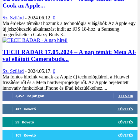
Cook az Apple...
Sz. Szilárd
-
2024.06.12.
0
Ma érdekes témákat hoztunk a technológia világából: Az Apple egy
új jelszókezelő alkalmazást indít az iOS 18-hoz, a Samsung
megerősítette a Galaxy Buds 3...
TECH RADAR 17.05.2024 – A nap témái: Meta AI-
val ellátott Camerabuds...
Sz. Szilárd
-
2024.05.17.
0
Ma fontos híreink vannak az Apple új technológiáiról, a Huawei
frissítéseiről és a Meta hardverprojektjeiről. Az Apple bejelentett
innovatív funkciókat iPhone és iPad készülékeihez,...
3,452
Rajongók
TETSZIK
412
Követő
KÖVETÉS
59
Követő
KÖVETÉS
101
Követő
KÖVETÉS