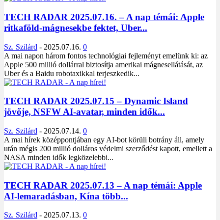
TECH RADAR 2025.07.16. – A nap témái: Apple
ritkaföld-mágnesekbe fektet, Uber...
Sz. Szilárd
-
2025.07.16.
0
A mai napon három fontos technológiai fejleményt emelünk ki: az
Apple 500 millió dollárral biztosítja amerikai mágnesellátását, az
Uber és a Baidu robotaxikkal terjeszkedik...
TECH RADAR 2025.07.15 – Dynamic Island
jövője, NSFW AI-avatar, minden idők...
Sz. Szilárd
-
2025.07.14.
0
A mai hírek középpontjában egy AI-bot körüli botrány áll, amely
után mégis 200 millió dolláros védelmi szerződést kapott, emellett a
NASA minden idők legközelebbi...
TECH RADAR 2025.07.13 – A nap témái: Apple
AI-lemaradásban, Kína több...
Sz. Szilárd
-
2025.07.13.
0