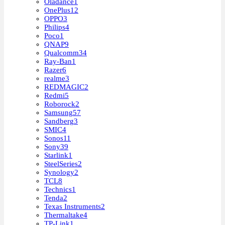
Oladance
1
OnePlus
12
OPPO
3
Philips
4
Poco
1
QNAP
9
Qualcomm
34
Ray-Ban
1
Razer
6
realme
3
REDMAGIC
2
Redmi
5
Roborock
2
Samsung
57
Sandberg
3
SMIC
4
Sonos
11
Sony
39
Starlink
1
SteelSeries
2
Synology
2
TCL
8
Technics
1
Tenda
2
Texas Instruments
2
Thermaltake
4
TP-Link
1