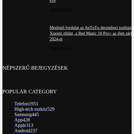
Pro
2025.04.05.
Meglepő fordulat az AnTuTu decemberi toplistájá
Xiaomi eltűnt, a Red Magic 10 Pro+ az élen zárja
2024-et
2025.01.02.
NÉPSZERŰ BEJEGYZÉSEK
POPULAR CATEGORY
Telefon
1951
High-tech eszköz
529
Samsung
445
App
428
Apple
313
Android
237