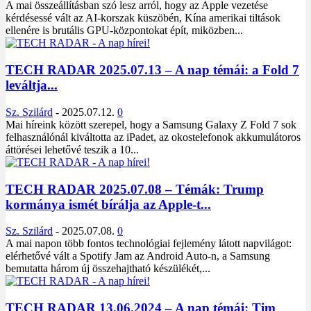
A mai összeállításban szó lesz arról, hogy az Apple vezetése
kérdésessé vált az AI-korszak küszöbén, Kína amerikai tiltások
ellenére is brutális GPU-központokat épít, miközben...
TECH RADAR 2025.07.13 – A nap témái: a Fold 7
leváltja...
Sz. Szilárd
-
2025.07.12.
0
Mai híreink között szerepel, hogy a Samsung Galaxy Z Fold 7 sok
felhasználónál kiváltotta az iPadet, az okostelefonok akkumulátoros
áttörései lehetővé teszik a 10...
TECH RADAR 2025.07.08 – Témák: Trump
kormánya ismét bírálja az Apple-t...
Sz. Szilárd
-
2025.07.08.
0
A mai napon több fontos technológiai fejlemény látott napvilágot:
elérhetővé vált a Spotify Jam az Android Auto-n, a Samsung
bemutatta három új összehajtható készülékét,...
TECH RADAR 13.06.2024 – A nap témái: Tim