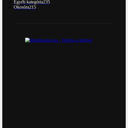
Egyéb kategória
235
Okosóra
215