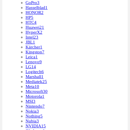
GoPro
3
Hasselblad
1
HONOR
2
HP
5
HTC
4
Huawei
21
HyperX
2
Intel
23
JBL
1
Kärcher
1
Kingston
7
Leica
1
Lenovo
9
LG
14
Logitech
6
Marshall
1
Mediatek
25
Meta
10
Microsoft
30
Motorola
1
MSI
3
Nintendo
7
Nokia
3
Nothing
5
Nubia
3
NVIDIA
15