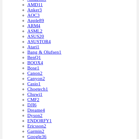
AMD
11
Anker
3
AOC
3
Apple
89
ARM
4
ASML
2
ASUS
20
ASUSTOR
4
Atari
1
Bang & Olufsen
1
BenQ
1
BOOX
4
Bose
1
Canon
2
Canyon
2
Casio
1
Choetech
1
Chuwi
1
CMF
2
DJI
6
Dreame
4
Dyson
2
ENDORFY
1
Ericsson
2
Garmin
2
Google
36