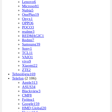
Lenovo
6
Microsoft
1
Nubia
5
OnePlus
19
Onyx
1
OPPO
6
POCO
3
realme
3
REDMAGIC
1
Redmi
7
Samsung
39
Sony
1
TCL
11
VAIO
1
vivo
9
Xiaomi
22
ZTE
2
Tehnológia
169
Telefon
(2 106)
Apple
313
ASUS
34
Blackview
3
CMF
8
Fujitsu
1
Google
159
HMD Global
20