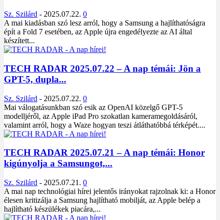
Sz. Szilárd
-
2025.07.22.
0
A mai kiadásban szó lesz arról, hogy a Samsung a hajlíthatóságra
épít a Fold 7 esetében, az Apple újra engedélyezte az AI által
készített...
TECH RADAR 2025.07.22 – A nap témái: Jön a
GPT-5, dupla...
Sz. Szilárd
-
2025.07.22.
0
Mai válogatásunkban szó esik az OpenAI közelgő GPT-5
modelljéről, az Apple iPad Pro szokatlan kameramegoldásáról,
valamint arról, hogy a Waze hogyan teszi átláthatóbbá térképét....
TECH RADAR 2025.07.21 – A nap témái: Honor
kigúnyolja a Samsungot,...
Sz. Szilárd
-
2025.07.21.
0
A mai nap technológiai hírei jelentős irányokat rajzolnak ki: a Honor
élesen kritizálja a Samsung hajlítható mobilját, az Apple belép a
hajlítható készülékek piacára,...