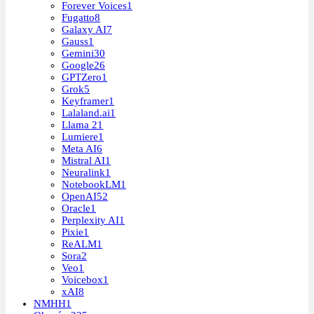
Forever Voices
1
Fugatto
8
Galaxy AI
7
Gauss
1
Gemini
30
Google
26
GPTZero
1
Grok
5
Keyframer
1
Lalaland.ai
1
Llama 2
1
Lumiere
1
Meta AI
6
Mistral AI
1
Neuralink
1
NotebookLM
1
OpenAI
52
Oracle
1
Perplexity AI
1
Pixie
1
ReALM
1
Sora
2
Veo
1
Voicebox
1
xAI
8
NMHH
1