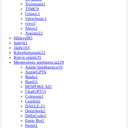
Tronsmart
1
TSMC
9
Unisoc
1
ViewSonic
1
vivo
3
Xbox
2
Xiaomi
22
Hírlevél
85
Interjú
1
Játék
103
Kiberbiztonság
22
Kütyü ajánló
35
Mesterséges inteligencia
229
Apple Intelligence
19
AppleGPT
6
Baidu
1
Bard
11
BESPOKE AI
2
ChatGPT
53
Colossus
1
Copilot
2
DALLE-2
1
DeepSeek
2
DiffuCode
1
Ernie Bot
1
Ferret
1