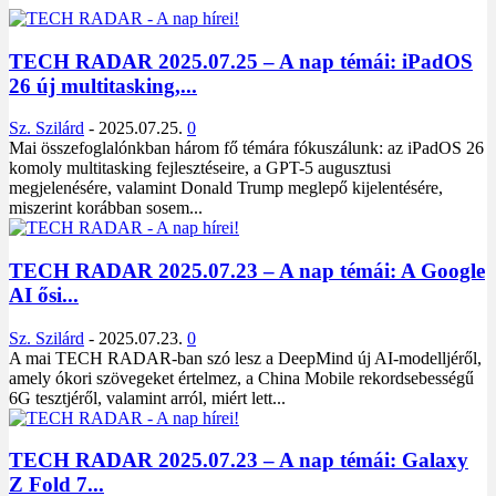
TECH RADAR 2025.07.25 – A nap témái: iPadOS
26 új multitasking,...
Sz. Szilárd
-
2025.07.25.
0
Mai összefoglalónkban három fő témára fókuszálunk: az iPadOS 26
komoly multitasking fejlesztéseire, a GPT-5 augusztusi
megjelenésére, valamint Donald Trump meglepő kijelentésére,
miszerint korábban sosem...
TECH RADAR 2025.07.23 – A nap témái: A Google
AI ősi...
Sz. Szilárd
-
2025.07.23.
0
A mai TECH RADAR-ban szó lesz a DeepMind új AI-modelljéről,
amely ókori szövegeket értelmez, a China Mobile rekordsebességű
6G tesztjéről, valamint arról, miért lett...
TECH RADAR 2025.07.23 – A nap témái: Galaxy
Z Fold 7...