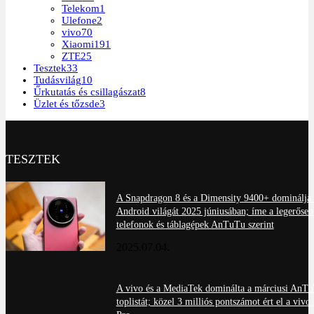
Telekom
1
Ulefone
2
vivo
70
Xiaomi
191
ZTE
25
Tesztek
33
Tudásvilág
10
Űrkutatás és csillagászat
8
Üzlet és tőzsde
3
TESZTEK
A Snapdragon 8 és a Dimensity 9400+ dominálja 
Android világát 2025 júniusában; íme a legerőseb
telefonok és táblagépek AnTuTu szerint
2025.07.04.
A vivo és a MediaTek dominálta a márciusi AnT
toplistát; közel 3 milliós pontszámot ért el a viv