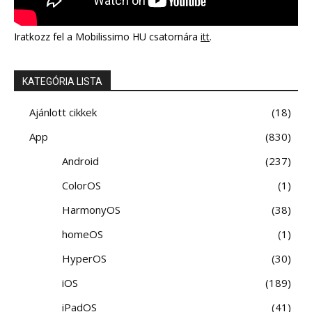
Iratkozz fel a Mobilissimo HU csatornára
itt
.
KATEGÓRIA LISTA
Ajánlott cikkek
18
App
830
Android
237
ColorOS
1
HarmonyOS
38
homeOS
1
HyperOS
30
iOS
189
iPadOS
41