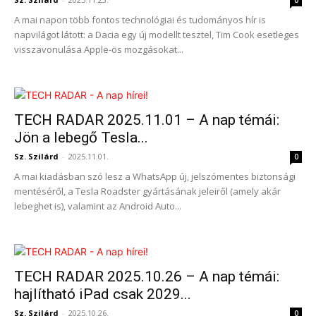
0
A mai napon több fontos technológiai és tudományos hír is
napvilágot látott: a Dacia egy új modellt tesztel, Tim Cook esetleges
visszavonulása Apple-ös mozgásokat...
TECH RADAR 2025.11.01 – A nap témái:
Jön a lebegő Tesla...
Sz. Szilárd
-
2025.11.01.
0
A mai kiadásban szó lesz a WhatsApp új, jelszómentes biztonsági
mentéséről, a Tesla Roadster gyártásának jeleiről (amely akár
lebeghet is), valamint az Android Auto...
TECH RADAR 2025.10.26 – A nap témái:
hajlítható iPad csak 2029...
Sz. Szilárd
-
2025.10.26.
0