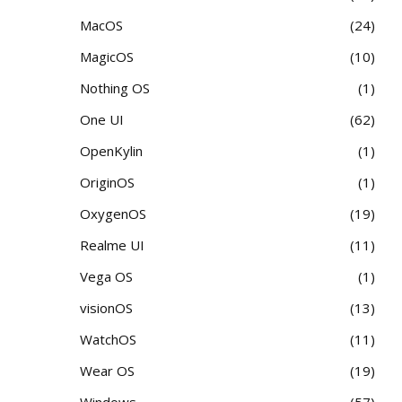
MacOS
24
MagicOS
10
Nothing OS
1
One UI
62
OpenKylin
1
OriginOS
1
OxygenOS
19
Realme UI
11
Vega OS
1
visionOS
13
WatchOS
11
Wear OS
19
Windows
57