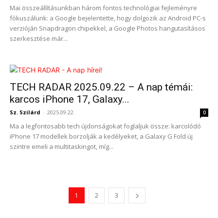
Mai összeállításunkban három fontos technológiai fejleményre
fókuszálunk: a Google bejelentette, hogy dolgozik az Android PC-s
verzióján Snapdragon chipekkel, a Google Photos hangutasításos
szerkesztése már...
TECH RADAR 2025.09.22 – A nap témái:
karcos iPhone 17, Galaxy...
Sz. Szilárd
-
2025.09.22.
0
Ma a legfontosabb tech újdonságokat foglaljuk össze: karcolódó
iPhone 17 modellek borzolják a kedélyeket, a Galaxy G Fold új
szintre emeli a multitaskingot, míg...
1
2
3