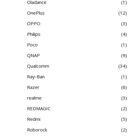
Oladance
1
OnePlus
12
OPPO
3
Philips
4
Poco
1
QNAP
9
Qualcomm
34
Ray-Ban
1
Razer
6
realme
3
REDMAGIC
2
Redmi
5
Roborock
2