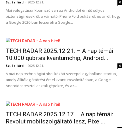
Sz. Szilárd
-
2025.12.21.
0
Mai válogatásunkban szó van az Androidot érintő súlyos
biztonsági résekről, a várható iPhone Fold bukásról, és arról, hogy
a Google 2026-ban lecseréli a Google...
TECH RADAR 2025.12.21. – A nap témái:
10.000 qubites kvantumchip, Android...
Sz. Szilárd
-
2025.12.21.
0
A mai nap technológiai hírei között szerepel egy holland startup,
amely állítólag áttörést ért el kvantumszámításban, a Google
Androidot tesztel asztali gépekre, és az...
TECH RADAR 2025.12.17 – A nap témái:
Revolut mobilszolgáltató lesz, Pixel...