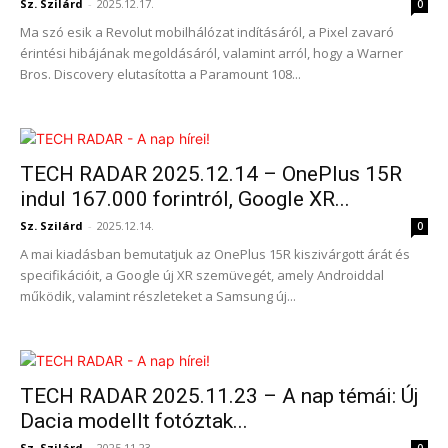
Sz. Szilárd
-
2025.12.17.
0
Ma szó esik a Revolut mobilhálózat indításáról, a Pixel zavaró
érintési hibájának megoldásáról, valamint arról, hogy a Warner
Bros. Discovery elutasította a Paramount 108...
TECH RADAR 2025.12.14 – OnePlus 15R
indul 167.000 forintról, Google XR...
Sz. Szilárd
-
2025.12.14.
0
A mai kiadásban bemutatjuk az OnePlus 15R kiszivárgott árát és
specifikációit, a Google új XR szemüvegét, amely Androiddal
működik, valamint részleteket a Samsung új...
TECH RADAR 2025.11.23 – A nap témái: Új
Dacia modellt fotóztak...
Sz. Szilárd
-
2025.11.23.