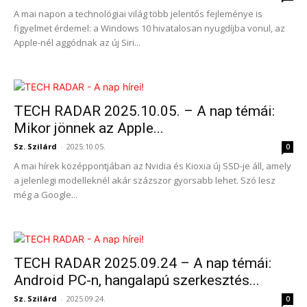
A mai napon a technológiai világ több jelentős fejleménye is
figyelmet érdemel: a Windows 10 hivatalosan nyugdíjba vonul, az
Apple-nél aggódnak az új Siri...
TECH RADAR 2025.10.05. – A nap témái:
Mikor jönnek az Apple...
Sz. Szilárd
-
2025.10.05.
0
A mai hírek középpontjában az Nvidia és Kioxia új SSD-je áll, amely
a jelenlegi modelleknél akár százszor gyorsabb lehet. Szó lesz
még a Google...
TECH RADAR 2025.09.24 – A nap témái:
Android PC-n, hangalapú szerkesztés...
Sz. Szilárd
-
2025.09.24.
0