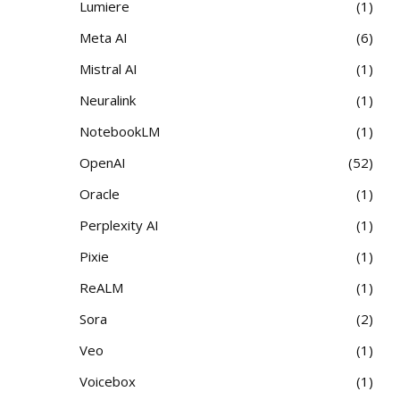
Lumiere
1
Meta AI
6
Mistral AI
1
Neuralink
1
NotebookLM
1
OpenAI
52
Oracle
1
Perplexity AI
1
Pixie
1
ReALM
1
Sora
2
Veo
1
Voicebox
1