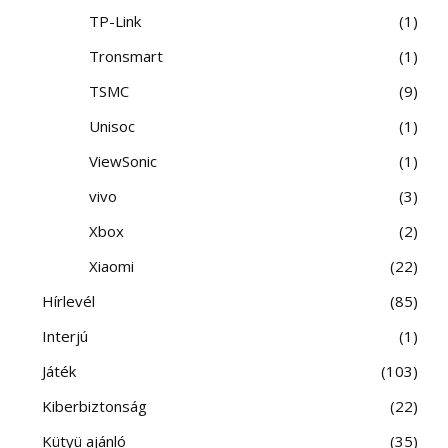
TP-Link
1
Tronsmart
1
TSMC
9
Unisoc
1
ViewSonic
1
vivo
3
Xbox
2
Xiaomi
22
Hírlevél
85
Interjú
1
Játék
103
Kiberbiztonság
22
Kütyü ajánló
35