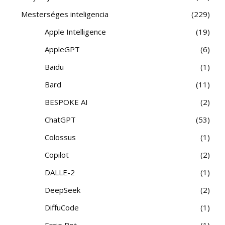
Mesterséges inteligencia
229
Apple Intelligence
19
AppleGPT
6
Baidu
1
Bard
11
BESPOKE AI
2
ChatGPT
53
Colossus
1
Copilot
2
DALLE-2
1
DeepSeek
2
DiffuCode
1
Ernie Bot
1