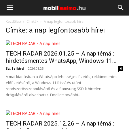
Mobilissimo.hu
Kezdőlap
Címkék
A nap legfontosabb hírei
Címke: a nap legfontosabb hírei
TECH RADAR 2026.01.25 – A nap témái:
hirdetésmentes WhatsApp, Windows 11...
Sz. Szilárd
-
2026.01.25.
0
A mai kiadásban a WhatsApp lehetséges fizetős, reklámmentes
előfizetéséről, a Windows 11 frissítés utáni
rendszerösszeomlásáról és a Samsung SSD-k hirtelen
drágulásáról olvashatsz. Emellett további...
TECH RADAR 2025.12.26 – A nap témái: