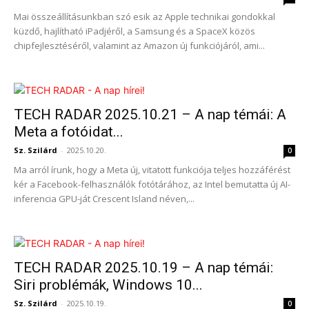
Mai összeállításunkban szó esik az Apple technikai gondokkal
küzdő, hajlítható iPadjéről, a Samsung és a SpaceX közös
chipfejlesztéséről, valamint az Amazon új funkciójáról, ami...
TECH RADAR 2025.10.21 – A nap témái: A
Meta a fotóidat...
Sz. Szilárd
-
2025.10.20.
0
Ma arról írunk, hogy a Meta új, vitatott funkciója teljes hozzáférést
kér a Facebook-felhasználók fotótárához, az Intel bemutatta új AI-
inferencia GPU-ját Crescent Island néven,...
TECH RADAR 2025.10.19 – A nap témái:
Siri problémák, Windows 10...
Sz. Szilárd
-
2025.10.19.
0