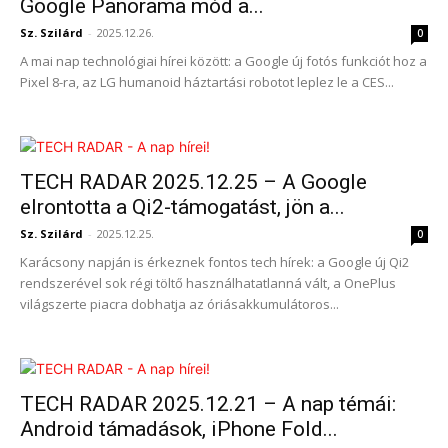
Google Panorama mód a...
Sz. Szilárd
-
2025.12.26.
0
A mai nap technológiai hírei között: a Google új fotós funkciót hoz a
Pixel 8-ra, az LG humanoid háztartási robotot leplez le a CES...
TECH RADAR 2025.12.25 – A Google
elrontotta a Qi2-támogatást, jön a...
Sz. Szilárd
-
2025.12.25.
0
Karácsony napján is érkeznek fontos tech hírek: a Google új Qi2
rendszerével sok régi töltő használhatatlanná vált, a OnePlus
világszerte piacra dobhatja az óriásakkumulátoros...
TECH RADAR 2025.12.21 – A nap témái:
Android támadások, iPhone Fold...