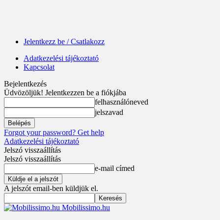
Jelentkezz be / Csatlakozz
Adatkezelési tájékoztató
Kapcsolat
Bejelentkezés
Üdvözöljük! Jelentkezzen be a fiókjába
felhasználóneved
jelszavad
Forgot your password? Get help
Adatkezelési tájékoztató
Jelszó visszaállítás
Jelszó visszaállítás
e-mail címed
A jelszót email-ben küldjük el.
Mobilissimo.hu