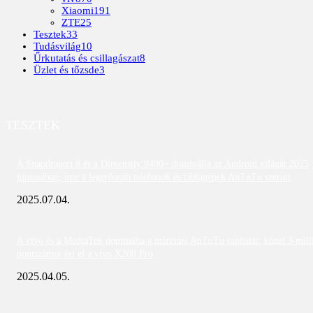
Xiaomi
191
ZTE
25
Tesztek
33
Tudásvilág
10
Űrkutatás és csillagászat
8
Üzlet és tőzsde
3
TESZTEK
A Snapdragon 8 és a Dimensity 9400+ dominálja az Android világát 2025
júniusában; íme a legerősebb telefonok és táblagépek AnTuTu szerint
2025.07.04.
A vivo és a MediaTek dominálta a márciusi AnTuTu toplistát; közel 3 mill
pontszámot ért el a vivo X200 Pro
2025.04.05.