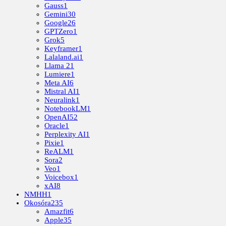
Gauss
1
Gemini
30
Google
26
GPTZero
1
Grok
5
Keyframer
1
Lalaland.ai
1
Llama 2
1
Lumiere
1
Meta AI
6
Mistral AI
1
Neuralink
1
NotebookLM
1
OpenAI
52
Oracle
1
Perplexity AI
1
Pixie
1
ReALM
1
Sora
2
Veo
1
Voicebox
1
xAI
8
NMHH
1
Okosóra
235
Amazfit
6
Apple
35