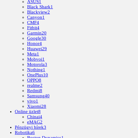
ASUS
1
Black Shark
1
Blackview
2
Canyon
1
CMF
4
Fitbit
4
Garmin
20
Google
30
Honor
4
Huawei
29
Meta
1
Mobvoi
1
Motorola
3
Nothing
1
OnePlus
10
OPPO
8
realme
2
Redmi
8
Samsung
40
vivo
1
Xiaomi
28
Online üzlet
8
Chinai
4
eMAG
2
Pénzügyi hírek
3
Robotika
6
Boston Dynamics
1