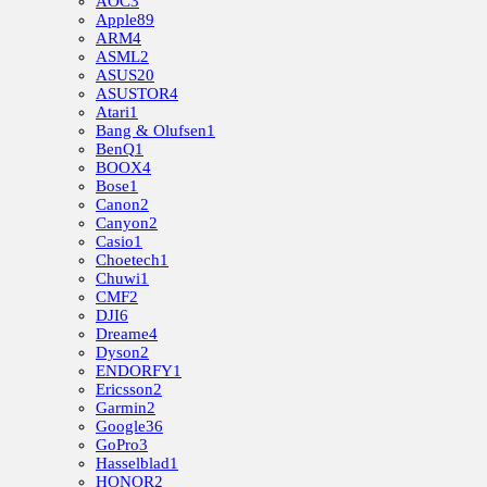
AOC
3
Apple
89
ARM
4
ASML
2
ASUS
20
ASUSTOR
4
Atari
1
Bang & Olufsen
1
BenQ
1
BOOX
4
Bose
1
Canon
2
Canyon
2
Casio
1
Choetech
1
Chuwi
1
CMF
2
DJI
6
Dreame
4
Dyson
2
ENDORFY
1
Ericsson
2
Garmin
2
Google
36
GoPro
3
Hasselblad
1
HONOR
2