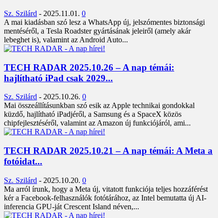
Sz. Szilárd
-
2025.11.01.
0
A mai kiadásban szó lesz a WhatsApp új, jelszómentes biztonsági
mentéséről, a Tesla Roadster gyártásának jeleiről (amely akár
lebeghet is), valamint az Android Auto...
TECH RADAR 2025.10.26 – A nap témái:
hajlítható iPad csak 2029...
Sz. Szilárd
-
2025.10.26.
0
Mai összeállításunkban szó esik az Apple technikai gondokkal
küzdő, hajlítható iPadjéről, a Samsung és a SpaceX közös
chipfejlesztéséről, valamint az Amazon új funkciójáról, ami...
TECH RADAR 2025.10.21 – A nap témái: A Meta a
fotóidat...
Sz. Szilárd
-
2025.10.20.
0
Ma arról írunk, hogy a Meta új, vitatott funkciója teljes hozzáférést
kér a Facebook-felhasználók fotótárához, az Intel bemutatta új AI-
inferencia GPU-ját Crescent Island néven,...