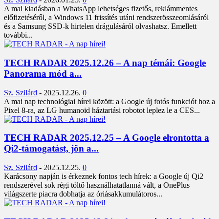
A mai kiadásban a WhatsApp lehetséges fizetős, reklámmentes
előfizetéséről, a Windows 11 frissítés utáni rendszerösszeomlásáról
és a Samsung SSD-k hirtelen drágulásáról olvashatsz. Emellett
további...
TECH RADAR 2025.12.26 – A nap témái: Google
Panorama mód a...
Sz. Szilárd
-
2025.12.26.
0
A mai nap technológiai hírei között: a Google új fotós funkciót hoz a
Pixel 8-ra, az LG humanoid háztartási robotot leplez le a CES...
TECH RADAR 2025.12.25 – A Google elrontotta a
Qi2-támogatást, jön a...
Sz. Szilárd
-
2025.12.25.
0
Karácsony napján is érkeznek fontos tech hírek: a Google új Qi2
rendszerével sok régi töltő használhatatlanná vált, a OnePlus
világszerte piacra dobhatja az óriásakkumulátoros...