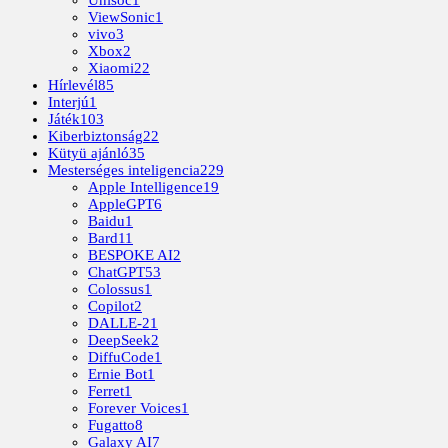
Unisoc
1
ViewSonic
1
vivo
3
Xbox
2
Xiaomi
22
Hírlevél
85
Interjú
1
Játék
103
Kiberbiztonság
22
Kütyü ajánló
35
Mesterséges inteligencia
229
Apple Intelligence
19
AppleGPT
6
Baidu
1
Bard
11
BESPOKE AI
2
ChatGPT
53
Colossus
1
Copilot
2
DALLE-2
1
DeepSeek
2
DiffuCode
1
Ernie Bot
1
Ferret
1
Forever Voices
1
Fugatto
8
Galaxy AI
7