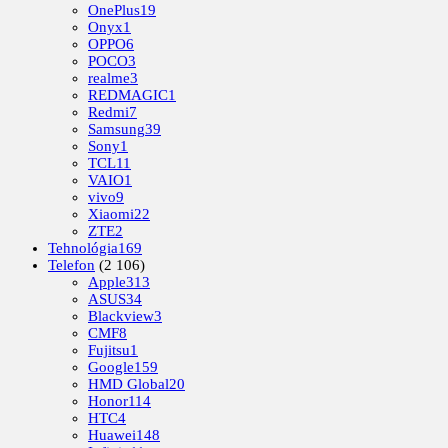
OnePlus
19
Onyx
1
OPPO
6
POCO
3
realme
3
REDMAGIC
1
Redmi
7
Samsung
39
Sony
1
TCL
11
VAIO
1
vivo
9
Xiaomi
22
ZTE
2
Tehnológia
169
Telefon
(2 106)
Apple
313
ASUS
34
Blackview
3
CMF
8
Fujitsu
1
Google
159
HMD Global
20
Honor
114
HTC
4
Huawei
148