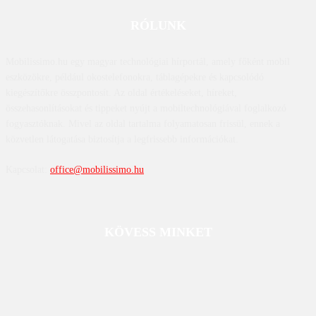
RÓLUNK
Mobilissimo.hu egy magyar technológiai hírportál, amely főként mobil
eszközökre, például okostelefonokra, táblagépekre és kapcsolódó
kiegészítőkre összpontosít. Az oldal értékeléseket, híreket,
összehasonlításokat és tippeket nyújt a mobiltechnológiával foglalkozó
fogyasztóknak. Mivel az oldal tartalma folyamatosan frissül, ennek a
közvetlen látogatása biztosítja a legfrissebb információkat.
Kapcsolat:
office@mobilissimo.hu
KÖVESS MINKET