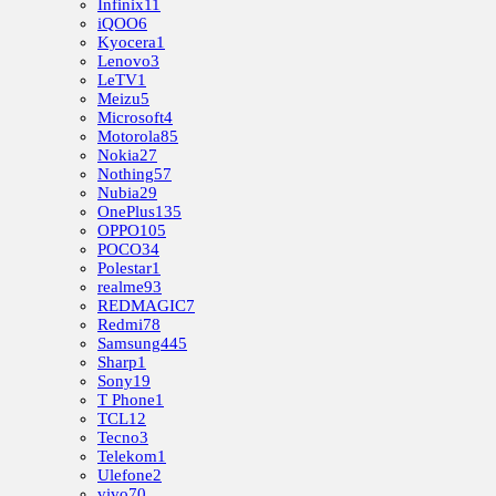
Infinix
11
iQOO
6
Kyocera
1
Lenovo
3
LeTV
1
Meizu
5
Microsoft
4
Motorola
85
Nokia
27
Nothing
57
Nubia
29
OnePlus
135
OPPO
105
POCO
34
Polestar
1
realme
93
REDMAGIC
7
Redmi
78
Samsung
445
Sharp
1
Sony
19
T Phone
1
TCL
12
Tecno
3
Telekom
1
Ulefone
2
vivo
70