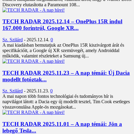
Discovery elutasította a Paramount 108...
TECH RADAR 2025.12.14 – OnePlus 15R indul
167.000 forintról, Google XR...
Sz. Szilárd
-
2025.12.14.
0
A mai kiadásban bemutatjuk az OnePlus 15R kiszivárgott árát és
specifikációit, a Google új XR szemüvegét, amely Androiddal
működik, valamint részleteket a Samsung új...
TECH RADAR 2025.11.23 – A nap témái: Új Dacia
modellt fotóztak...
Sz. Szilárd
-
2025.11.23.
0
A mai napon több fontos technológiai és tudományos hír is
napvilágot látott: a Dacia egy új modellt tesztel, Tim Cook esetleges
visszavonulása Apple-ös mozgásokat...
TECH RADAR 2025.11.01 – A nap témái: Jön a
lebegő Tesla...