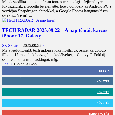
Mai összeállításunkban három fontos technológiai fejleményre
fókuszálunk: a Google bejelentette, hogy dolgozik az Android PC-s
verzióján Snapdragon chipekkel, a Google Photos hangutasításos
szerkesztése már...
TECH RADAR 2025.09.22 – A nap témái: karcos
iPhone 17, Galaxy...
Sz. Szilárd
-
2025.09.22.
0
Ma a legfontosabb tech újdonságokat foglaljuk össze: karcolódó
iPhone 17 modellek borzolják a kedélyeket, a Galaxy G Fold új
szintre emeli a multitaskingot, míg...
1
2
3
...
6
1. oldal a 6-ból
3,452
Rajongók
TETSZIK
412
Követő
KÖVETÉS
59
Követő
KÖVETÉS
101
Követő
KÖVETÉS
2,589
Feliratkozó
FELIRATKOZÁS