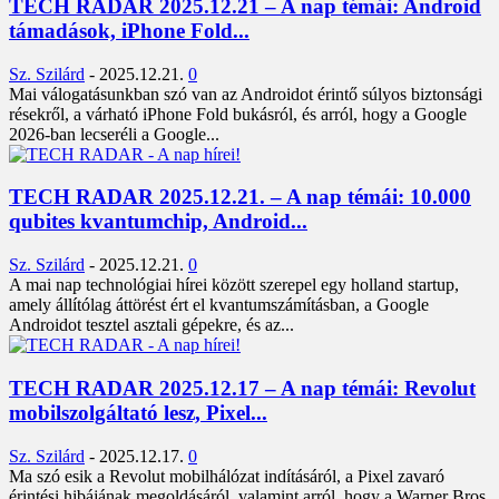
TECH RADAR 2025.12.21 – A nap témái: Android
támadások, iPhone Fold...
Sz. Szilárd
-
2025.12.21.
0
Mai válogatásunkban szó van az Androidot érintő súlyos biztonsági
résekről, a várható iPhone Fold bukásról, és arról, hogy a Google
2026-ban lecseréli a Google...
TECH RADAR 2025.12.21. – A nap témái: 10.000
qubites kvantumchip, Android...
Sz. Szilárd
-
2025.12.21.
0
A mai nap technológiai hírei között szerepel egy holland startup,
amely állítólag áttörést ért el kvantumszámításban, a Google
Androidot tesztel asztali gépekre, és az...
TECH RADAR 2025.12.17 – A nap témái: Revolut
mobilszolgáltató lesz, Pixel...
Sz. Szilárd
-
2025.12.17.
0
Ma szó esik a Revolut mobilhálózat indításáról, a Pixel zavaró
érintési hibájának megoldásáról, valamint arról, hogy a Warner Bros.