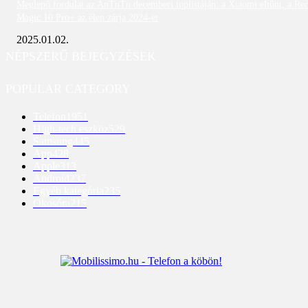
Meglepő fordulat az AnTuTu decemberi toplistáján: a Xiaomi eltűnt, a Re
Magic 10 Pro+ az élen zárja 2024-et
2025.01.02.
NÉPSZERŰ BEJEGYZÉSEK
POPULAR CATEGORY
Telefon
1951
High-tech eszköz
529
Samsung
445
App
428
Apple
313
Android
237
Egyéb kategória
235
Okosóra
215