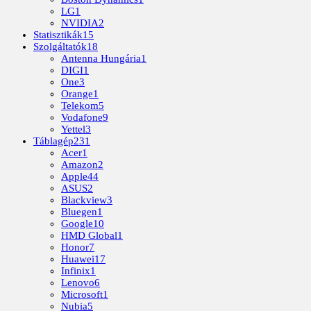
LG
1
NVIDIA
2
Statisztikák
15
Szolgáltatók
18
Antenna Hungária
1
DIGI
1
One
3
Orange
1
Telekom
5
Vodafone
9
Yettel
3
Táblagép
231
Acer
1
Amazon
2
Apple
44
ASUS
2
Blackview
3
Bluegen
1
Google
10
HMD Global
1
Honor
7
Huawei
17
Infinix
1
Lenovo
6
Microsoft
1
Nubia
5