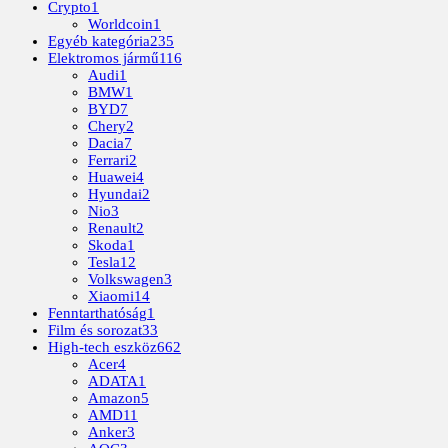
Crypto
1
Worldcoin
1
Egyéb kategória
235
Elektromos jármű
116
Audi
1
BMW
1
BYD
7
Chery
2
Dacia
7
Ferrari
2
Huawei
4
Hyundai
2
Nio
3
Renault
2
Skoda
1
Tesla
12
Volkswagen
3
Xiaomi
14
Fenntarthatóság
1
Film és sorozat
33
High-tech eszköz
662
Acer
4
ADATA
1
Amazon
5
AMD
11
Anker
3