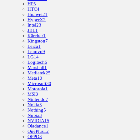
HP
5
HTC
4
Huawei
21
HyperX
2
Intel
23
JBL
1
Kärcher
1
Kingston
7
Leica
1
Lenovo
9
LG
14
Logitech
6
Marshall
1
Mediatek
25
Meta
10
Microsoft
30
Motorola
1
MSI
3
Nintendo
7
Nokia
3
Nothing
5
Nubia
3
NVIDIA
15
Oladance
1
OnePlus
12
OPPO
3