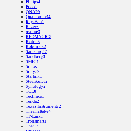
Philips
4
Poco
1
QNAP
9
Qualcomm
34
Ray-Ban
1
Razer
6
realme
3
REDMAGIC
2
Redmi
5
Roborock
2
Samsung
57
Sandberg
3
SMIC
4
Sonos
11
Sony
39
Starlink
1
SteelSeries
2
Synology
2
TCL
8
Technics
1
Tenda
2
Texas Instruments
2
Thermaltake
4
TP-Link
1
Tronsmart
1
TSMC
9