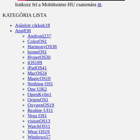
Iratkozz fel a Mobilissimo HU csatornára
itt
.
KATEGÓRIA LISTA
Ajánlott cikkek
18
App
830
Android
237
ColorOS
1
HarmonyOS
38
homeOS
1
HyperOS
30
iOS
189
iPadOS
41
MacOS
24
MagicOS
10
Nothing OS
1
One UI
62
OpenKylin
1
OriginOS
1
OxygenOS
19
Realme UI
11
Vega OS
1
visionOS
13
WatchOS
11
Wear OS
19
Windows
57