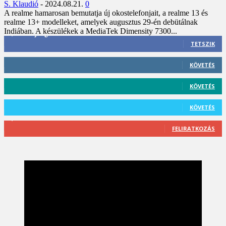
S. Klaudió
-
2024.08.21.
0
A realme hamarosan bemutatja új okostelefonjait, a realme 13 és
realme 13+ modelleket, amelyek augusztus 29-én debütálnak
Indiában. A készülékek a MediaTek Dimensity 7300...
3,452
Rajongók
TETSZIK
412
Követő
KÖVETÉS
59
Követő
KÖVETÉS
101
Követő
KÖVETÉS
2,589
Feliratkozó
FELIRATKOZÁS