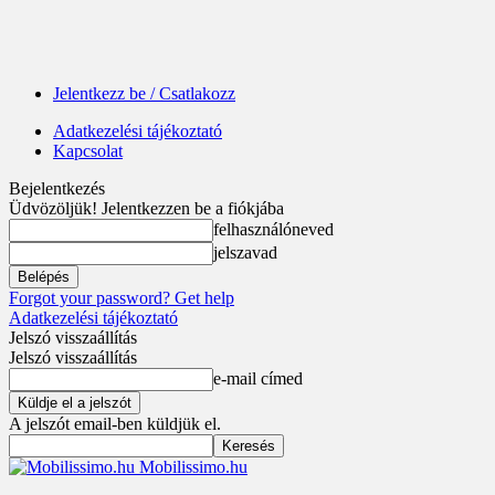
Jelentkezz be / Csatlakozz
Adatkezelési tájékoztató
Kapcsolat
Bejelentkezés
Üdvözöljük! Jelentkezzen be a fiókjába
felhasználóneved
jelszavad
Forgot your password? Get help
Adatkezelési tájékoztató
Jelszó visszaállítás
Jelszó visszaállítás
e-mail címed
A jelszót email-ben küldjük el.
Mobilissimo.hu