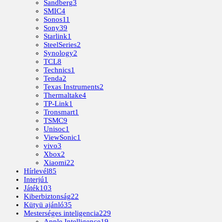
Sandberg
3
SMIC
4
Sonos
11
Sony
39
Starlink
1
SteelSeries
2
Synology
2
TCL
8
Technics
1
Tenda
2
Texas Instruments
2
Thermaltake
4
TP-Link
1
Tronsmart
1
TSMC
9
Unisoc
1
ViewSonic
1
vivo
3
Xbox
2
Xiaomi
22
Hírlevél
85
Interjú
1
Játék
103
Kiberbiztonság
22
Kütyü ajánló
35
Mesterséges inteligencia
229
Apple Intelligence
19