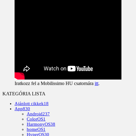
Iratkozz fel a Mobilissimo HU csatornára
itt
.
KATEGÓRIA LISTA
Ajánlott cikkek
18
App
830
Android
237
ColorOS
1
HarmonyOS
38
homeOS
1
HyperOS
30