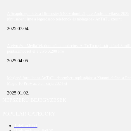
A Snapdragon 8 és a Dimensity 9400+ dominálja az Android világát 2025
júniusában; íme a legerősebb telefonok és táblagépek AnTuTu szerint
2025.07.04.
A vivo és a MediaTek dominálta a márciusi AnTuTu toplistát; közel 3 mill
pontszámot ért el a vivo X200 Pro
2025.04.05.
Meglepő fordulat az AnTuTu decemberi toplistáján: a Xiaomi eltűnt, a Re
Magic 10 Pro+ az élen zárja 2024-et
2025.01.02.
NÉPSZERŰ BEJEGYZÉSEK
POPULAR CATEGORY
Telefon
1951
High-tech eszköz
529