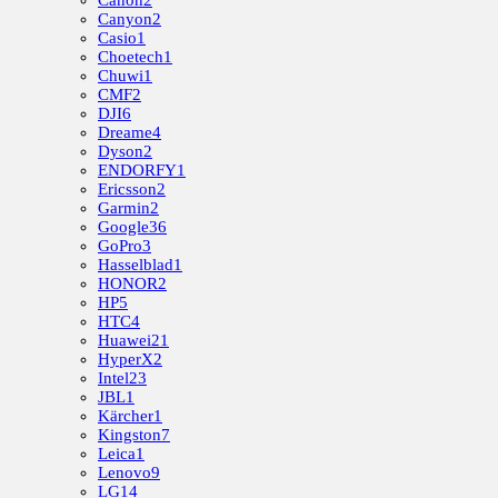
Canon
2
Canyon
2
Casio
1
Choetech
1
Chuwi
1
CMF
2
DJI
6
Dreame
4
Dyson
2
ENDORFY
1
Ericsson
2
Garmin
2
Google
36
GoPro
3
Hasselblad
1
HONOR
2
HP
5
HTC
4
Huawei
21
HyperX
2
Intel
23
JBL
1
Kärcher
1
Kingston
7
Leica
1
Lenovo
9
LG
14