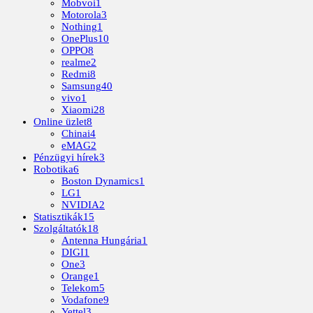
Mobvoi
1
Motorola
3
Nothing
1
OnePlus
10
OPPO
8
realme
2
Redmi
8
Samsung
40
vivo
1
Xiaomi
28
Online üzlet
8
Chinai
4
eMAG
2
Pénzügyi hírek
3
Robotika
6
Boston Dynamics
1
LG
1
NVIDIA
2
Statisztikák
15
Szolgáltatók
18
Antenna Hungária
1
DIGI
1
One
3
Orange
1
Telekom
5
Vodafone
9
Yettel
3