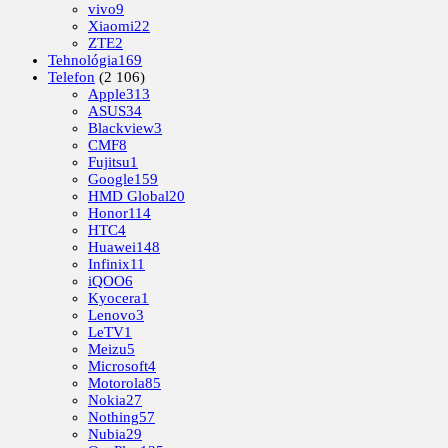
vivo
9
Xiaomi
22
ZTE
2
Tehnológia
169
Telefon
(2 106)
Apple
313
ASUS
34
Blackview
3
CMF
8
Fujitsu
1
Google
159
HMD Global
20
Honor
114
HTC
4
Huawei
148
Infinix
11
iQOO
6
Kyocera
1
Lenovo
3
LeTV
1
Meizu
5
Microsoft
4
Motorola
85
Nokia
27
Nothing
57
Nubia
29