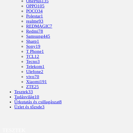
OnePlus
135
OPPO
105
POCO
34
Polestar
1
realme
93
REDMAGIC
7
Redmi
78
Samsung
445
Sharp
1
Sony
19
T Phone
1
TCL
12
Tecno
3
Telekom
1
Ulefone
2
vivo
70
Xiaomi
191
ZTE
25
Tesztek
33
Tudásvilág
10
Űrkutatás és csillagászat
8
Üzlet és tőzsde
3
TESZTEK