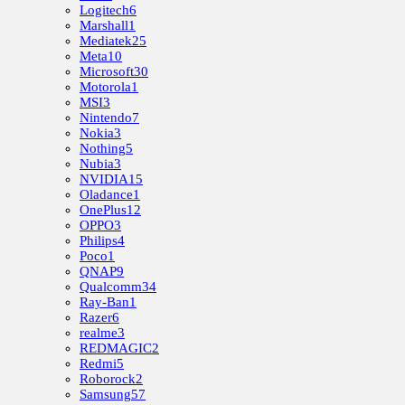
Logitech
6
Marshall
1
Mediatek
25
Meta
10
Microsoft
30
Motorola
1
MSI
3
Nintendo
7
Nokia
3
Nothing
5
Nubia
3
NVIDIA
15
Oladance
1
OnePlus
12
OPPO
3
Philips
4
Poco
1
QNAP
9
Qualcomm
34
Ray-Ban
1
Razer
6
realme
3
REDMAGIC
2
Redmi
5
Roborock
2
Samsung
57