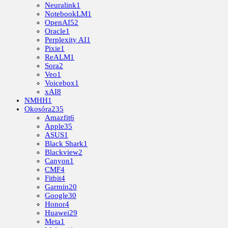
Neuralink
1
NotebookLM
1
OpenAI
52
Oracle
1
Perplexity AI
1
Pixie
1
ReALM
1
Sora
2
Veo
1
Voicebox
1
xAI
8
NMHH
1
Okosóra
235
Amazfit
6
Apple
35
ASUS
1
Black Shark
1
Blackview
2
Canyon
1
CMF
4
Fitbit
4
Garmin
20
Google
30
Honor
4
Huawei
29
Meta
1