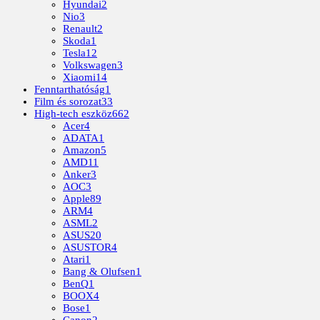
Hyundai
2
Nio
3
Renault
2
Skoda
1
Tesla
12
Volkswagen
3
Xiaomi
14
Fenntarthatóság
1
Film és sorozat
33
High-tech eszköz
662
Acer
4
ADATA
1
Amazon
5
AMD
11
Anker
3
AOC
3
Apple
89
ARM
4
ASML
2
ASUS
20
ASUSTOR
4
Atari
1
Bang & Olufsen
1
BenQ
1
BOOX
4
Bose
1