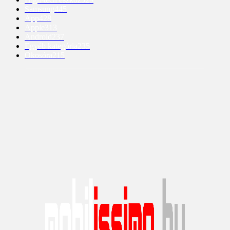
Samsung
445
App
428
Apple
313
Android
237
Egyéb kategória
235
Okosóra
215