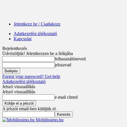
Jelentkezz be / Csatlakozz
Adatkezelési tájékoztató
Kapcsolat
Bejelentkezés
Üdvözöljük! Jelentkezzen be a fiókjába
felhasználóneved
jelszavad
Forgot your password? Get help
Adatkezelési tájékoztató
Jelszó visszaállítás
Jelszó visszaállítás
e-mail címed
A jelszót email-ben küldjük el.
Mobilissimo.hu