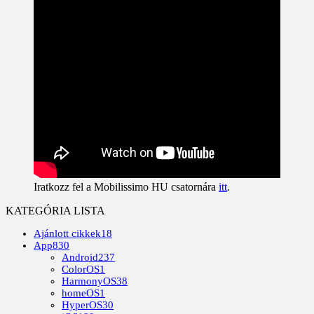
Iratkozz fel a Mobilissimo HU csatornára
itt
.
KATEGÓRIA LISTA
Ajánlott cikkek
18
App
830
Android
237
ColorOS
1
HarmonyOS
38
homeOS
1
HyperOS
30