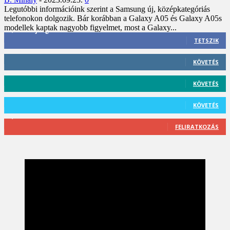
Legutóbbi információink szerint a Samsung új, középkategóriás
telefonokon dolgozik. Bár korábban a Galaxy A05 és Galaxy A05s
modellek kaptak nagyobb figyelmet, most a Galaxy...
3,452
Rajongók
TETSZIK
412
Követő
KÖVETÉS
59
Követő
KÖVETÉS
101
Követő
KÖVETÉS
2,589
Feliratkozó
FELIRATKOZÁS