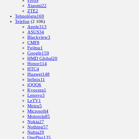
vivo
9
Xiaomi
22
ZTE
2
Tehnológia
169
Telefon
(2 106)
Apple
313
ASUS
34
Blackview
3
CMF
8
Fujitsu
1
Google
159
HMD Global
20
Honor
114
HTC
4
Huawei
148
Infinix
11
iQOO
6
Kyocera
1
Lenovo
3
LeTV
1
Meizu
5
Microsoft
4
Motorola
85
Nokia
27
Nothing
57
Nubia
29
OnePlus
135