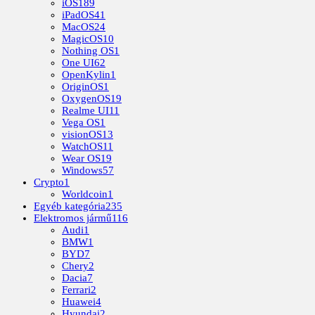
iOS
189
iPadOS
41
MacOS
24
MagicOS
10
Nothing OS
1
One UI
62
OpenKylin
1
OriginOS
1
OxygenOS
19
Realme UI
11
Vega OS
1
visionOS
13
WatchOS
11
Wear OS
19
Windows
57
Crypto
1
Worldcoin
1
Egyéb kategória
235
Elektromos jármű
116
Audi
1
BMW
1
BYD
7
Chery
2
Dacia
7
Ferrari
2
Huawei
4
Hyundai
2