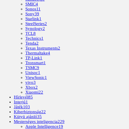
SMIC
4
Sonos
11
Sony
39
Starlink
1
SteelSeries
2
Synology
2
TCL
8
Technics
1
Tenda
2
Texas Instruments
2
Thermaltake
4
TP-Link
1
Tronsmart
1
TSMC
9
Unisoc
1
ViewSonic
1
vivo
3
Xbox
2
Xiaomi
22
Hírlevél
85
Interjú
1
Játék
103
Kiberbiztonság
22
Kütyü ajánló
35
Mesterséges inteligencia
229
Apple Intelligence
19