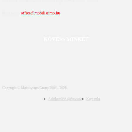
közvetlen látogatása biztosítja a legfrissebb információkat.
Kapcsolat:
office@mobilissimo.hu
KÖVESS MINKET
Copyright © Mobilissimo Group 2006 - 2026
Adatkezelési tájékoztató
Kapcsolat