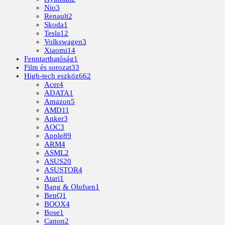
Nio
3
Renault
2
Skoda
1
Tesla
12
Volkswagen
3
Xiaomi
14
Fenntarthatóság
1
Film és sorozat
33
High-tech eszköz
662
Acer
4
ADATA
1
Amazon
5
AMD
11
Anker
3
AOC
3
Apple
89
ARM
4
ASML
2
ASUS
20
ASUSTOR
4
Atari
1
Bang & Olufsen
1
BenQ
1
BOOX
4
Bose
1
Canon
2