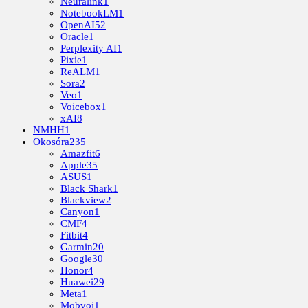
Neuralink
1
NotebookLM
1
OpenAI
52
Oracle
1
Perplexity AI
1
Pixie
1
ReALM
1
Sora
2
Veo
1
Voicebox
1
xAI
8
NMHH
1
Okosóra
235
Amazfit
6
Apple
35
ASUS
1
Black Shark
1
Blackview
2
Canyon
1
CMF
4
Fitbit
4
Garmin
20
Google
30
Honor
4
Huawei
29
Meta
1
Mobvoi
1