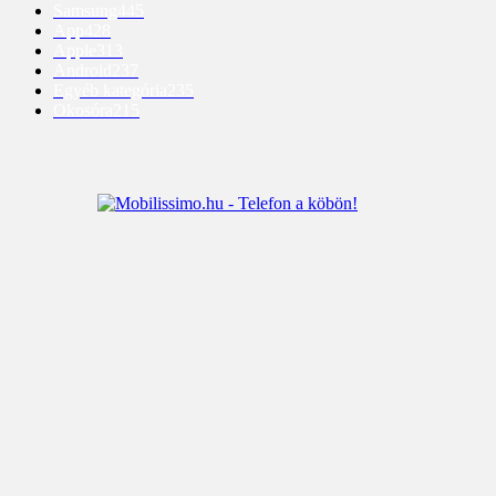
Samsung
445
App
428
Apple
313
Android
237
Egyéb kategória
235
Okosóra
215