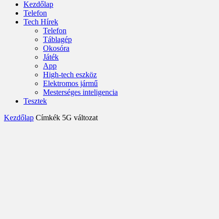
Kezdőlap
Telefon
Tech Hírek
Telefon
Táblagép
Okosóra
Játék
App
High-tech eszköz
Elektromos jármű
Mesterséges inteligencia
Tesztek
Kezdőlap
Címkék
5G változat