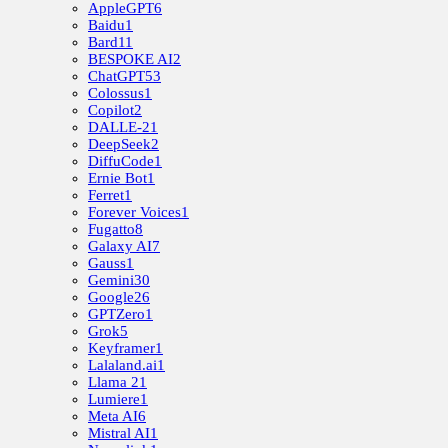
AppleGPT
6
Baidu
1
Bard
11
BESPOKE AI
2
ChatGPT
53
Colossus
1
Copilot
2
DALLE-2
1
DeepSeek
2
DiffuCode
1
Ernie Bot
1
Ferret
1
Forever Voices
1
Fugatto
8
Galaxy AI
7
Gauss
1
Gemini
30
Google
26
GPTZero
1
Grok
5
Keyframer
1
Lalaland.ai
1
Llama 2
1
Lumiere
1
Meta AI
6
Mistral AI
1