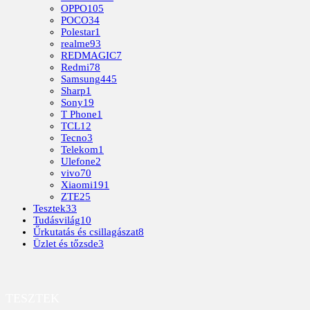
OPPO
105
POCO
34
Polestar
1
realme
93
REDMAGIC
7
Redmi
78
Samsung
445
Sharp
1
Sony
19
T Phone
1
TCL
12
Tecno
3
Telekom
1
Ulefone
2
vivo
70
Xiaomi
191
ZTE
25
Tesztek
33
Tudásvilág
10
Űrkutatás és csillagászat
8
Üzlet és tőzsde
3
TESZTEK