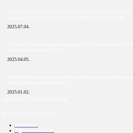
A Snapdragon 8 és a Dimensity 9400+ dominálja az Android világát 2025
júniusában; íme a legerősebb telefonok és táblagépek AnTuTu szerint
2025.07.04.
A vivo és a MediaTek dominálta a márciusi AnTuTu toplistát; közel 3 mill
pontszámot ért el a vivo X200 Pro
2025.04.05.
Meglepő fordulat az AnTuTu decemberi toplistáján: a Xiaomi eltűnt, a Re
Magic 10 Pro+ az élen zárja 2024-et
2025.01.02.
NÉPSZERŰ BEJEGYZÉSEK
POPULAR CATEGORY
Telefon
1951
High-tech eszköz
529