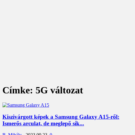
Címke: 5G változat
Kiszivárgott képek a Samsung Galaxy A15-ről:
Ismerős arculat, de meglepő sík...
B. Mihály
-
2023.09.23.
0