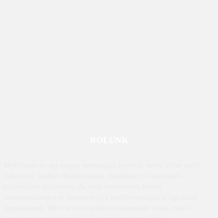
RÓLUNK
Mobilissimo.hu egy magyar technológiai hírportál, amely főként mobil
eszközökre, például okostelefonokra, táblagépekre és kapcsolódó
kiegészítőkre összpontosít. Az oldal értékeléseket, híreket,
összehasonlításokat és tippeket nyújt a mobiltechnológiával foglalkozó
fogyasztóknak. Mivel az oldal tartalma folyamatosan frissül, ennek a