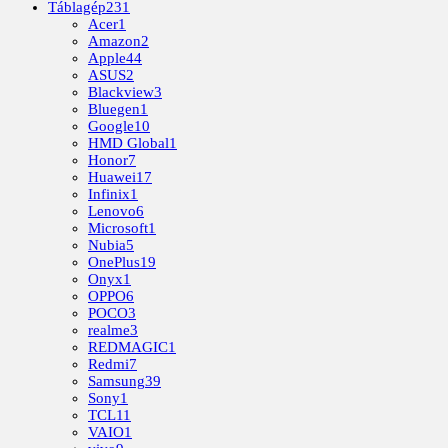
Táblagép
231
Acer
1
Amazon
2
Apple
44
ASUS
2
Blackview
3
Bluegen
1
Google
10
HMD Global
1
Honor
7
Huawei
17
Infinix
1
Lenovo
6
Microsoft
1
Nubia
5
OnePlus
19
Onyx
1
OPPO
6
POCO
3
realme
3
REDMAGIC
1
Redmi
7
Samsung
39
Sony
1
TCL
11
VAIO
1