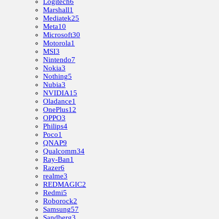
Logitech
6
Marshall
1
Mediatek
25
Meta
10
Microsoft
30
Motorola
1
MSI
3
Nintendo
7
Nokia
3
Nothing
5
Nubia
3
NVIDIA
15
Oladance
1
OnePlus
12
OPPO
3
Philips
4
Poco
1
QNAP
9
Qualcomm
34
Ray-Ban
1
Razer
6
realme
3
REDMAGIC
2
Redmi
5
Roborock
2
Samsung
57
Sandberg
3