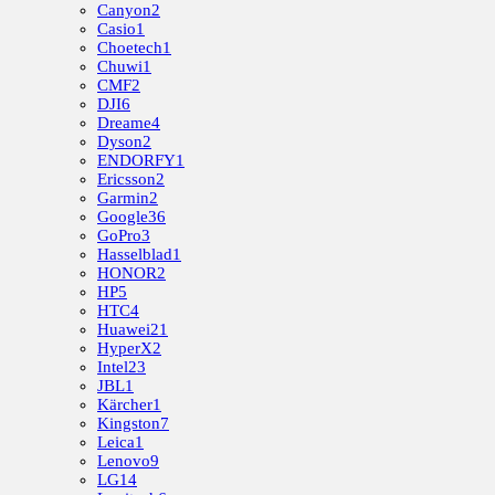
Canyon
2
Casio
1
Choetech
1
Chuwi
1
CMF
2
DJI
6
Dreame
4
Dyson
2
ENDORFY
1
Ericsson
2
Garmin
2
Google
36
GoPro
3
Hasselblad
1
HONOR
2
HP
5
HTC
4
Huawei
21
HyperX
2
Intel
23
JBL
1
Kärcher
1
Kingston
7
Leica
1
Lenovo
9
LG
14