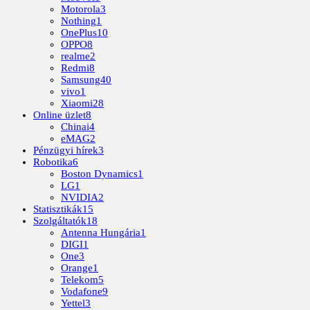
Motorola
3
Nothing
1
OnePlus
10
OPPO
8
realme
2
Redmi
8
Samsung
40
vivo
1
Xiaomi
28
Online üzlet
8
Chinai
4
eMAG
2
Pénzügyi hírek
3
Robotika
6
Boston Dynamics
1
LG
1
NVIDIA
2
Statisztikák
15
Szolgáltatók
18
Antenna Hungária
1
DIGI
1
One
3
Orange
1
Telekom
5
Vodafone
9
Yettel
3