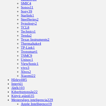
SMIC
4
Sonos
11
Sony
39
Starlink
1
SteelSeries
2
Synology
2
TCL
8
Technics
1
Tenda
2
Texas Instruments
2
Thermaltake
4
TP-Link
1
Tronsmart
1
TSMC
9
Unisoc
1
ViewSonic
1
vivo
3
Xbox
2
Xiaomi
22
Hírlevél
85
Interjú
1
Játék
103
Kiberbiztonság
22
Kütyü ajánló
35
Mesterséges inteligencia
229
Apple Intelligence
19