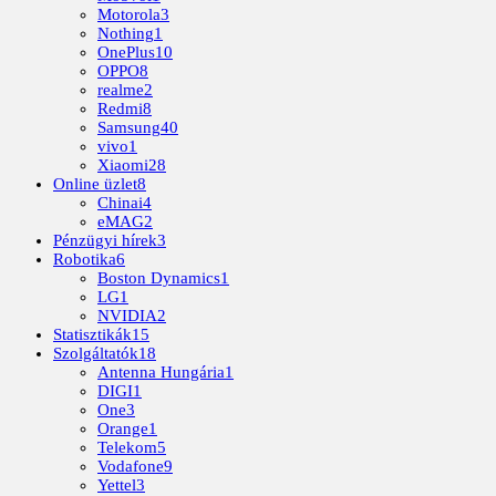
Motorola
3
Nothing
1
OnePlus
10
OPPO
8
realme
2
Redmi
8
Samsung
40
vivo
1
Xiaomi
28
Online üzlet
8
Chinai
4
eMAG
2
Pénzügyi hírek
3
Robotika
6
Boston Dynamics
1
LG
1
NVIDIA
2
Statisztikák
15
Szolgáltatók
18
Antenna Hungária
1
DIGI
1
One
3
Orange
1
Telekom
5
Vodafone
9
Yettel
3