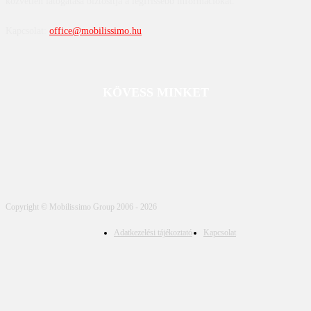
közvetlen látogatása biztosítja a legfrissebb információkat.
Kapcsolat:
office@mobilissimo.hu
KÖVESS MINKET
Copyright © Mobilissimo Group 2006 - 2026
Adatkezelési tájékoztató
Kapcsolat