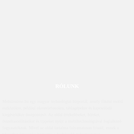
RÓLUNK
Mobilissimo.hu egy magyar technológiai hírportál, amely főként mobil
eszközökre, például okostelefonokra, táblagépekre és kapcsolódó
kiegészítőkre összpontosít. Az oldal értékeléseket, híreket,
összehasonlításokat és tippeket nyújt a mobiltechnológiával foglalkozó
fogyasztóknak. Mivel az oldal tartalma folyamatosan frissül, ennek a