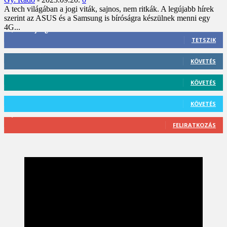
A tech világában a jogi viták, sajnos, nem ritkák. A legújabb hírek
szerint az ASUS és a Samsung is bíróságra készülnek menni egy
4G...
3,452
Rajongók
TETSZIK
412
Követő
KÖVETÉS
59
Követő
KÖVETÉS
101
Követő
KÖVETÉS
2,589
Feliratkozó
FELIRATKOZÁS