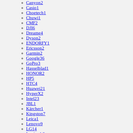
Canyon
2
Casio
1
Choetech
1
Chuwi
1
CMF
2
DJI
6
Dreame
4
Dyson
2
ENDORFY
1
Ericsson
2
Garmin
2
Google
36
GoPro
3
Hasselblad
1
HONOR
2
HP
5
HTC
4
Huawei
21
HyperX
2
Intel
23
JBL
1
Kärcher
1
Kingston
7
Leica
1
Lenovo
9
LG
14