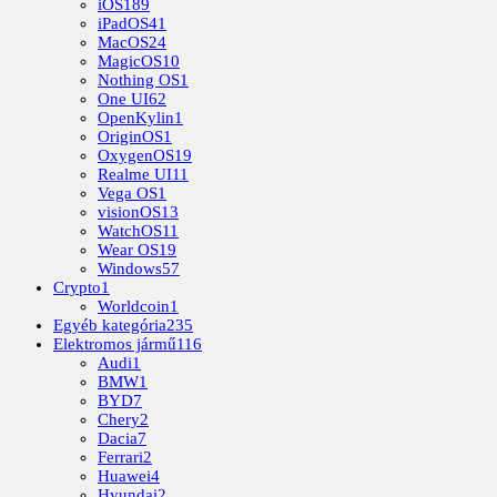
iOS
189
iPadOS
41
MacOS
24
MagicOS
10
Nothing OS
1
One UI
62
OpenKylin
1
OriginOS
1
OxygenOS
19
Realme UI
11
Vega OS
1
visionOS
13
WatchOS
11
Wear OS
19
Windows
57
Crypto
1
Worldcoin
1
Egyéb kategória
235
Elektromos jármű
116
Audi
1
BMW
1
BYD
7
Chery
2
Dacia
7
Ferrari
2
Huawei
4
Hyundai
2