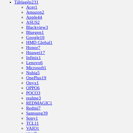
Táblagép
231
Acer
1
Amazon
2
Apple
44
ASUS
2
Blackview
3
Bluegen
1
Google
10
HMD Global
1
Honor
7
Huawei
17
Infinix
1
Lenovo
6
Microsoft
1
Nubia
5
OnePlus
19
Onyx
1
OPPO
6
POCO
3
realme
3
REDMAGIC
1
Redmi
7
Samsung
39
Sony
1
TCL
11
VAIO
1