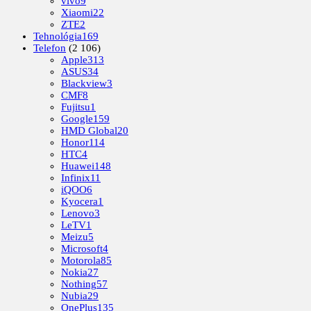
vivo
9
Xiaomi
22
ZTE
2
Tehnológia
169
Telefon
(2 106)
Apple
313
ASUS
34
Blackview
3
CMF
8
Fujitsu
1
Google
159
HMD Global
20
Honor
114
HTC
4
Huawei
148
Infinix
11
iQOO
6
Kyocera
1
Lenovo
3
LeTV
1
Meizu
5
Microsoft
4
Motorola
85
Nokia
27
Nothing
57
Nubia
29
OnePlus
135