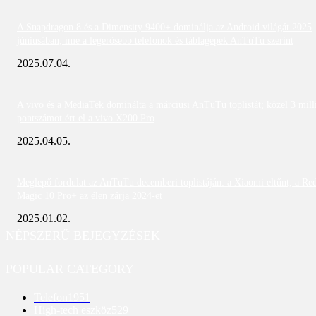
A Snapdragon 8 és a Dimensity 9400+ dominálja az Android világát 2025
júniusában; íme a legerősebb telefonok és táblagépek AnTuTu szerint
2025.07.04.
A vivo és a MediaTek dominálta a márciusi AnTuTu toplistát; közel 3 mill
pontszámot ért el a vivo X200 Pro
2025.04.05.
Meglepő fordulat az AnTuTu decemberi toplistáján: a Xiaomi eltűnt, a Re
Magic 10 Pro+ az élen zárja 2024-et
2025.01.02.
NÉPSZERŰ BEJEGYZÉSEK
POPULAR CATEGORY
Telefon
1951
High-tech eszköz
529