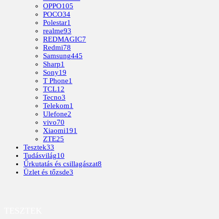
OPPO
105
POCO
34
Polestar
1
realme
93
REDMAGIC
7
Redmi
78
Samsung
445
Sharp
1
Sony
19
T Phone
1
TCL
12
Tecno
3
Telekom
1
Ulefone
2
vivo
70
Xiaomi
191
ZTE
25
Tesztek
33
Tudásvilág
10
Űrkutatás és csillagászat
8
Üzlet és tőzsde
3
TESZTEK