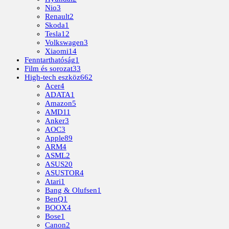
Nio
3
Renault
2
Skoda
1
Tesla
12
Volkswagen
3
Xiaomi
14
Fenntarthatóság
1
Film és sorozat
33
High-tech eszköz
662
Acer
4
ADATA
1
Amazon
5
AMD
11
Anker
3
AOC
3
Apple
89
ARM
4
ASML
2
ASUS
20
ASUSTOR
4
Atari
1
Bang & Olufsen
1
BenQ
1
BOOX
4
Bose
1
Canon
2