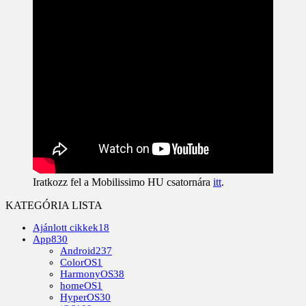
Iratkozz fel a Mobilissimo HU csatornára
itt
.
KATEGÓRIA LISTA
Ajánlott cikkek
18
App
830
Android
237
ColorOS
1
HarmonyOS
38
homeOS
1
HyperOS
30