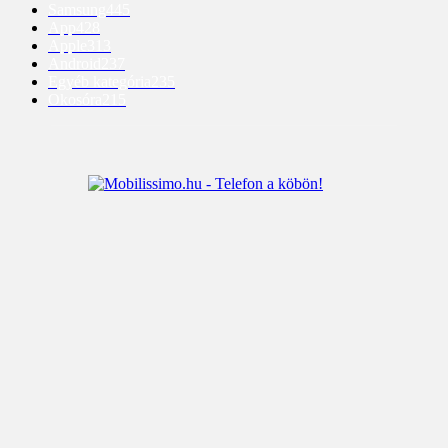
Samsung
445
App
428
Apple
313
Android
237
Egyéb kategória
235
Okosóra
215