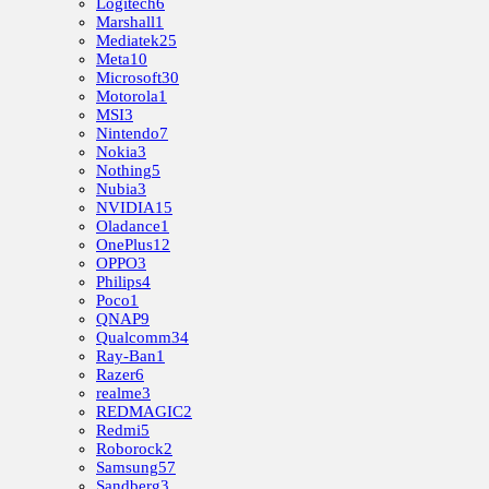
Logitech
6
Marshall
1
Mediatek
25
Meta
10
Microsoft
30
Motorola
1
MSI
3
Nintendo
7
Nokia
3
Nothing
5
Nubia
3
NVIDIA
15
Oladance
1
OnePlus
12
OPPO
3
Philips
4
Poco
1
QNAP
9
Qualcomm
34
Ray-Ban
1
Razer
6
realme
3
REDMAGIC
2
Redmi
5
Roborock
2
Samsung
57
Sandberg
3