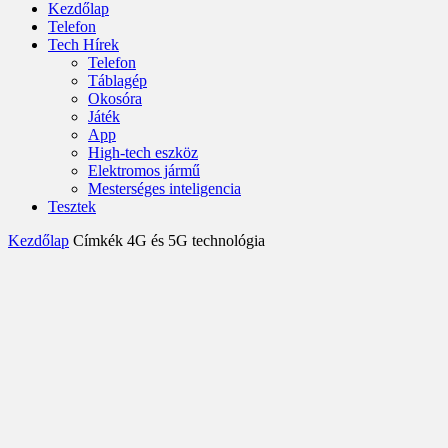
Kezdőlap
Telefon
Tech Hírek
Telefon
Táblagép
Okosóra
Játék
App
High-tech eszköz
Elektromos jármű
Mesterséges inteligencia
Tesztek
Kezdőlap
Címkék
4G és 5G technológia