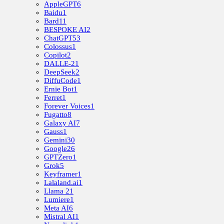
AppleGPT
6
Baidu
1
Bard
11
BESPOKE AI
2
ChatGPT
53
Colossus
1
Copilot
2
DALLE-2
1
DeepSeek
2
DiffuCode
1
Ernie Bot
1
Ferret
1
Forever Voices
1
Fugatto
8
Galaxy AI
7
Gauss
1
Gemini
30
Google
26
GPTZero
1
Grok
5
Keyframer
1
Lalaland.ai
1
Llama 2
1
Lumiere
1
Meta AI
6
Mistral AI
1