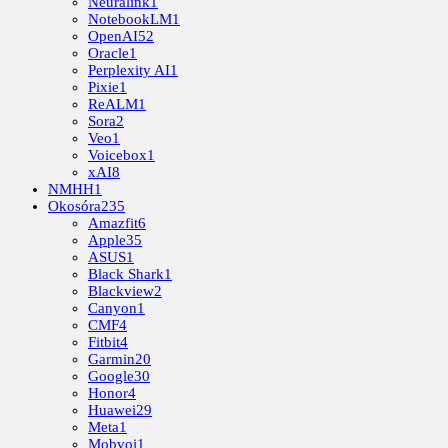
Neuralink
1
NotebookLM
1
OpenAI
52
Oracle
1
Perplexity AI
1
Pixie
1
ReALM
1
Sora
2
Veo
1
Voicebox
1
xAI
8
NMHH
1
Okosóra
235
Amazfit
6
Apple
35
ASUS
1
Black Shark
1
Blackview
2
Canyon
1
CMF
4
Fitbit
4
Garmin
20
Google
30
Honor
4
Huawei
29
Meta
1
Mobvoi
1