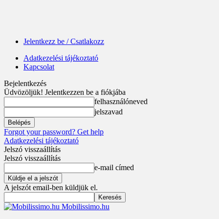
Jelentkezz be / Csatlakozz
Adatkezelési tájékoztató
Kapcsolat
Bejelentkezés
Üdvözöljük! Jelentkezzen be a fiókjába
felhasználóneved
jelszavad
Forgot your password? Get help
Adatkezelési tájékoztató
Jelszó visszaállítás
Jelszó visszaállítás
e-mail címed
A jelszót email-ben küldjük el.
Mobilissimo.hu