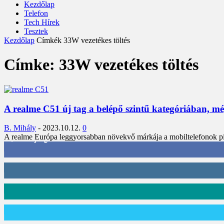
Kezdőlap
Telefon
Tech Hírek
Tesztek
Kezdőlap
Címkék
33W vezetékes töltés
Címke: 33W vezetékes töltés
A realme C51 új tag a belépő szintű kategóriában, még
B. Mihály
-
2023.10.12.
0
A realme Európa leggyorsabban növekvő márkája a mobiltelefonok piacá
3,452
Rajongók
412
Követő
59
Követő
101
Követő
2,589
Feliratkozó