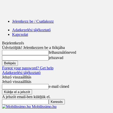
Jelentkezz be / Csatlakozz
Adatkezelési tájékoztató
Kapcsolat
Bejelentkezés
Üdvözöljük! Jelentkezzen be a fiókjába
felhasználóneved
jelszavad
Forgot your password? Get help
Adatkezelési tájékoztató
Jelszó visszaállítás
Jelszó visszaállítás
e-mail címed
A jelszót email-ben küldjük el.
Mobilissimo.hu