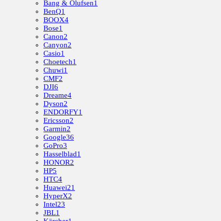
Bang & Olufsen
1
BenQ
1
BOOX
4
Bose
1
Canon
2
Canyon
2
Casio
1
Choetech
1
Chuwi
1
CMF
2
DJI
6
Dreame
4
Dyson
2
ENDORFY
1
Ericsson
2
Garmin
2
Google
36
GoPro
3
Hasselblad
1
HONOR
2
HP
5
HTC
4
Huawei
21
HyperX
2
Intel
23
JBL
1