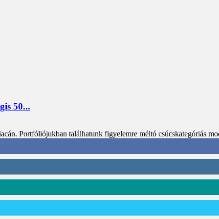
is 50...
n. Portfóliójukban találhatunk figyelemre méltó csúcskategóriás model