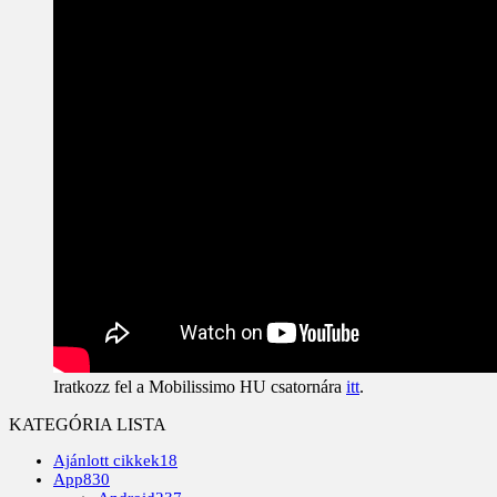
Iratkozz fel a Mobilissimo HU csatornára
itt
.
KATEGÓRIA LISTA
Ajánlott cikkek
18
App
830