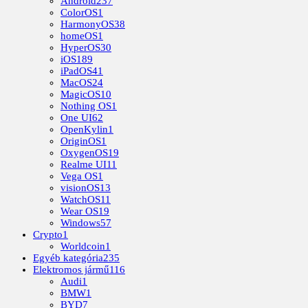
Android
237
ColorOS
1
HarmonyOS
38
homeOS
1
HyperOS
30
iOS
189
iPadOS
41
MacOS
24
MagicOS
10
Nothing OS
1
One UI
62
OpenKylin
1
OriginOS
1
OxygenOS
19
Realme UI
11
Vega OS
1
visionOS
13
WatchOS
11
Wear OS
19
Windows
57
Crypto
1
Worldcoin
1
Egyéb kategória
235
Elektromos jármű
116
Audi
1
BMW
1
BYD
7