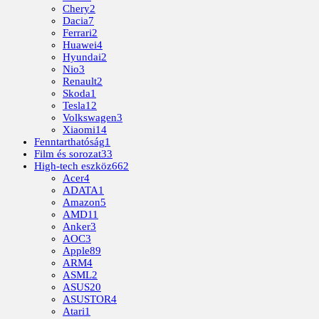
Chery
2
Dacia
7
Ferrari
2
Huawei
4
Hyundai
2
Nio
3
Renault
2
Skoda
1
Tesla
12
Volkswagen
3
Xiaomi
14
Fenntarthatóság
1
Film és sorozat
33
High-tech eszköz
662
Acer
4
ADATA
1
Amazon
5
AMD
11
Anker
3
AOC
3
Apple
89
ARM
4
ASML
2
ASUS
20
ASUSTOR
4
Atari
1