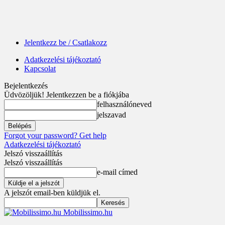
Jelentkezz be / Csatlakozz
Adatkezelési tájékoztató
Kapcsolat
Bejelentkezés
Üdvözöljük! Jelentkezzen be a fiókjába
felhasználóneved
jelszavad
Forgot your password? Get help
Adatkezelési tájékoztató
Jelszó visszaállítás
Jelszó visszaállítás
e-mail címed
A jelszót email-ben küldjük el.
Mobilissimo.hu