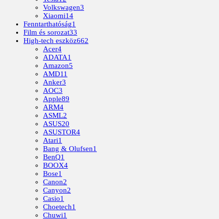
Volkswagen
3
Xiaomi
14
Fenntarthatóság
1
Film és sorozat
33
High-tech eszköz
662
Acer
4
ADATA
1
Amazon
5
AMD
11
Anker
3
AOC
3
Apple
89
ARM
4
ASML
2
ASUS
20
ASUSTOR
4
Atari
1
Bang & Olufsen
1
BenQ
1
BOOX
4
Bose
1
Canon
2
Canyon
2
Casio
1
Choetech
1
Chuwi
1