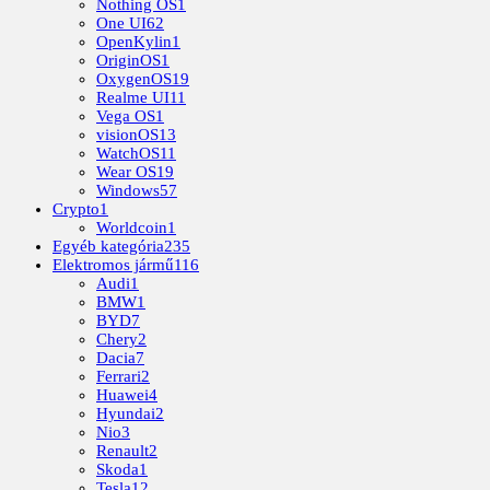
Nothing OS
1
One UI
62
OpenKylin
1
OriginOS
1
OxygenOS
19
Realme UI
11
Vega OS
1
visionOS
13
WatchOS
11
Wear OS
19
Windows
57
Crypto
1
Worldcoin
1
Egyéb kategória
235
Elektromos jármű
116
Audi
1
BMW
1
BYD
7
Chery
2
Dacia
7
Ferrari
2
Huawei
4
Hyundai
2
Nio
3
Renault
2
Skoda
1
Tesla
12