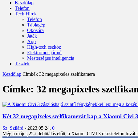
Kezdőlap
Telefon
Tech Hírek
Telefon
Táblagép
Okosóra
Játék
App
High-tech eszköz
Elektromos jármű
Mesterséges inteligencia
Tesztek
Kezdőlap
Címkék
32 megapixeles szelfikamera
Címke: 32 megapixeles szelfika
Két 32 megapixeles szelfikamerát kap a Xiaomi Civi
Sz. Szilárd
-
2023.05.24.
0
Még a május 25-i debütálás előtt, a Xiaomi CIVI 3 okostelefon továbbra 
3,452
Rajongók