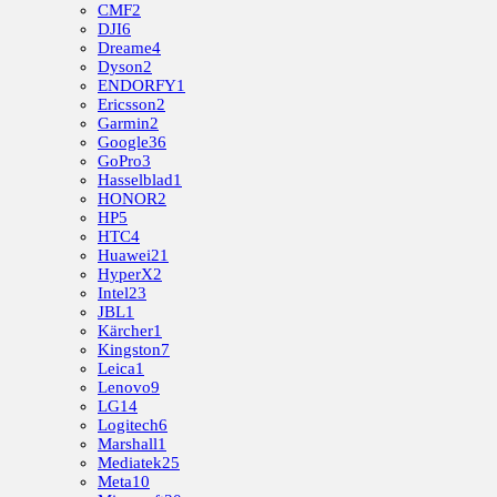
CMF
2
DJI
6
Dreame
4
Dyson
2
ENDORFY
1
Ericsson
2
Garmin
2
Google
36
GoPro
3
Hasselblad
1
HONOR
2
HP
5
HTC
4
Huawei
21
HyperX
2
Intel
23
JBL
1
Kärcher
1
Kingston
7
Leica
1
Lenovo
9
LG
14
Logitech
6
Marshall
1
Mediatek
25
Meta
10