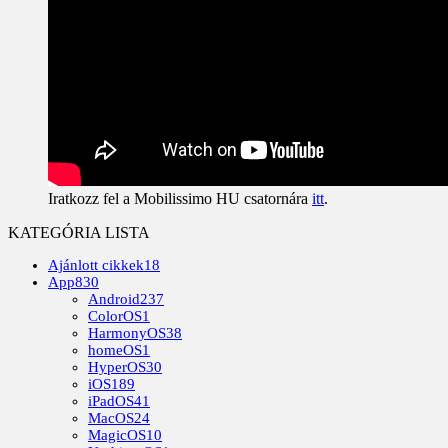
Iratkozz fel a Mobilissimo HU csatornára
itt
.
KATEGÓRIA LISTA
Ajánlott cikkek
18
App
830
Android
237
ColorOS
1
HarmonyOS
38
homeOS
1
HyperOS
30
iOS
189
iPadOS
41
MacOS
24
MagicOS
10