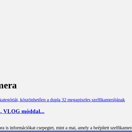
mera
 3, VLOG móddal...
is információkat csepegtet, mint a mai, amely a beépített szelfikamera r