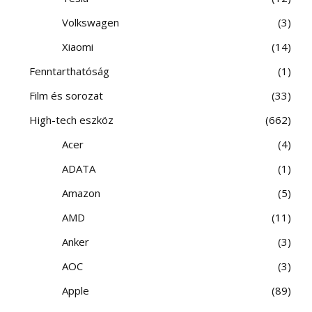
Volkswagen
3
Xiaomi
14
Fenntarthatóság
1
Film és sorozat
33
High-tech eszköz
662
Acer
4
ADATA
1
Amazon
5
AMD
11
Anker
3
AOC
3
Apple
89