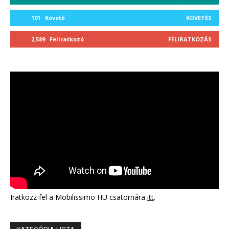
101
Követő
KÖVETÉS
2,589
Feliratkozó
FELIRATKOZÁS
Iratkozz fel a Mobilissimo HU csatornára
itt
.