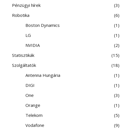
Pénzügyi hírek
3
Robotika
6
Boston Dynamics
1
LG
1
NVIDIA
2
Statisztikák
15
Szolgáltatók
18
Antenna Hungária
1
DIGI
1
One
3
Orange
1
Telekom
5
Vodafone
9