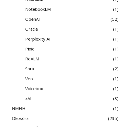
NotebookLM
1
OpenAI
52
Oracle
1
Perplexity AI
1
Pixie
1
ReALM
1
Sora
2
Veo
1
Voicebox
1
xAI
8
NMHH
1
Okosóra
235