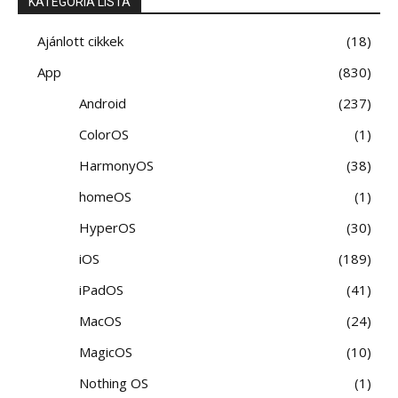
KATEGÓRIA LISTA
Ajánlott cikkek
18
App
830
Android
237
ColorOS
1
HarmonyOS
38
homeOS
1
HyperOS
30
iOS
189
iPadOS
41
MacOS
24
MagicOS
10
Nothing OS
1