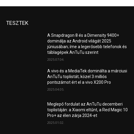
TESZTEK
A Snapdragon 8 és a Dimensity 9400+
dominálja az Android világát 2025
júniusában; íme a legerősebb telefonok és
táblagépek AnTuTu szerint
2025.07.04.
A vivo és a MediaTek dominálta a márciusi
AnTuTu toplistát; közel 3 milliós
pontszámot ért el a vivo X200 Pro
2025.04.05.
Meglepő fordulat az AnTuTu decemberi
toplistáján: a Xiaomi eltűnt, a Red Magic 10
Pro+ az élen zárja 2024-et
2025.01.02.