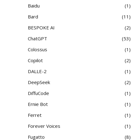
Baidu
1
Bard
11
BESPOKE AI
2
ChatGPT
53
Colossus
1
Copilot
2
DALLE-2
1
DeepSeek
2
DiffuCode
1
Ernie Bot
1
Ferret
1
Forever Voices
1
Fugatto
8