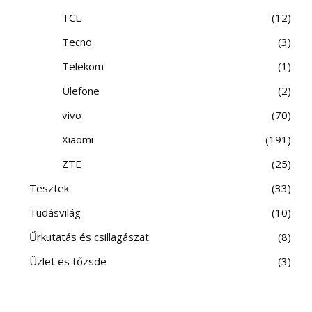
TCL
12
Tecno
3
Telekom
1
Ulefone
2
vivo
70
Xiaomi
191
ZTE
25
Tesztek
33
Tudásvilág
10
Űrkutatás és csillagászat
8
Üzlet és tőzsde
3