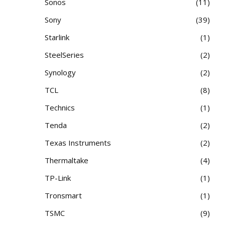
Sonos
11
Sony
39
Starlink
1
SteelSeries
2
Synology
2
TCL
8
Technics
1
Tenda
2
Texas Instruments
2
Thermaltake
4
TP-Link
1
Tronsmart
1
TSMC
9