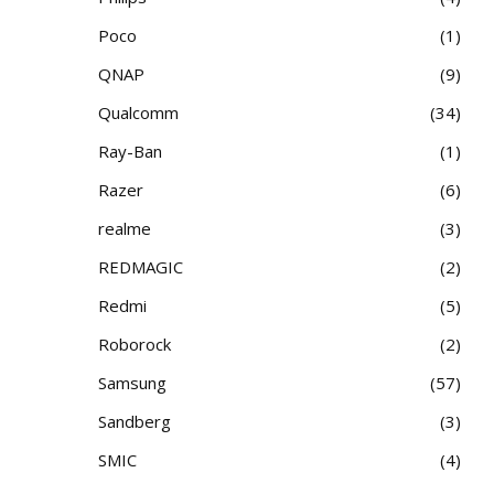
Poco
1
QNAP
9
Qualcomm
34
Ray-Ban
1
Razer
6
realme
3
REDMAGIC
2
Redmi
5
Roborock
2
Samsung
57
Sandberg
3
SMIC
4