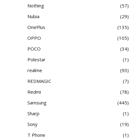
Nothing
57
Nubia
29
OnePlus
135
OPPO
105
POCO
34
Polestar
1
realme
93
REDMAGIC
7
Redmi
78
Samsung
445
Sharp
1
Sony
19
T Phone
1