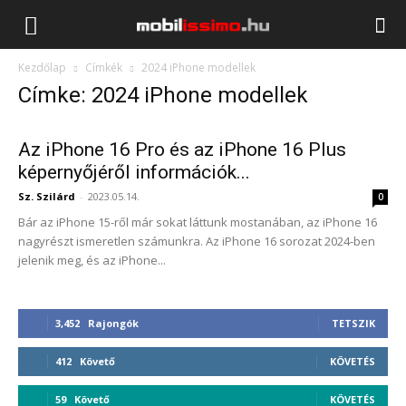
Mobilissimo.hu
Kezdőlap
Címkék
2024 iPhone modellek
Címke: 2024 iPhone modellek
Az iPhone 16 Pro és az iPhone 16 Plus
képernyőjéről információk...
Sz. Szilárd
-
2023.05.14.
0
Bár az iPhone 15-ről már sokat láttunk mostanában, az iPhone 16
nagyrészt ismeretlen számunkra. Az iPhone 16 sorozat 2024-ben
jelenik meg, és az iPhone...
3,452
Rajongók
TETSZIK
412
Követő
KÖVETÉS
59
Követő
KÖVETÉS