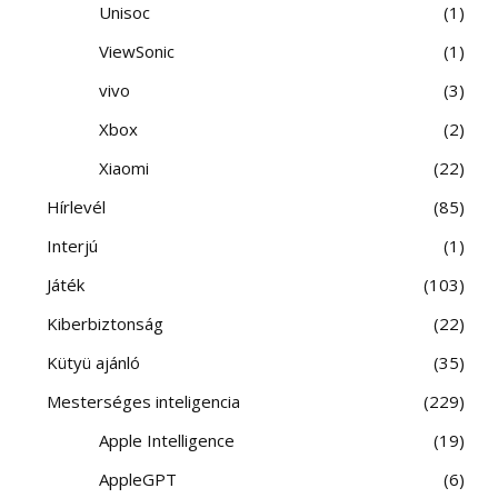
Unisoc
1
ViewSonic
1
vivo
3
Xbox
2
Xiaomi
22
Hírlevél
85
Interjú
1
Játék
103
Kiberbiztonság
22
Kütyü ajánló
35
Mesterséges inteligencia
229
Apple Intelligence
19
AppleGPT
6