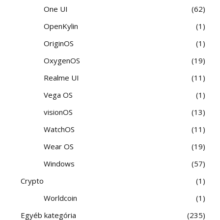
One UI
62
OpenKylin
1
OriginOS
1
OxygenOS
19
Realme UI
11
Vega OS
1
visionOS
13
WatchOS
11
Wear OS
19
Windows
57
Crypto
1
Worldcoin
1
Egyéb kategória
235