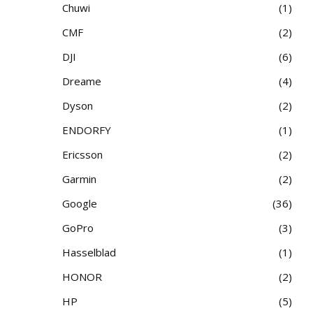
Chuwi
1
CMF
2
DJI
6
Dreame
4
Dyson
2
ENDORFY
1
Ericsson
2
Garmin
2
Google
36
GoPro
3
Hasselblad
1
HONOR
2
HP
5