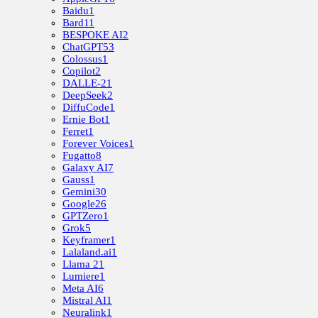
Baidu
1
Bard
11
BESPOKE AI
2
ChatGPT
53
Colossus
1
Copilot
2
DALLE-2
1
DeepSeek
2
DiffuCode
1
Ernie Bot
1
Ferret
1
Forever Voices
1
Fugatto
8
Galaxy AI
7
Gauss
1
Gemini
30
Google
26
GPTZero
1
Grok
5
Keyframer
1
Lalaland.ai
1
Llama 2
1
Lumiere
1
Meta AI
6
Mistral AI
1
Neuralink
1