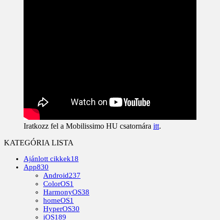
Iratkozz fel a Mobilissimo HU csatornára
itt
.
KATEGÓRIA LISTA
Ajánlott cikkek
18
App
830
Android
237
ColorOS
1
HarmonyOS
38
homeOS
1
HyperOS
30
iOS
189