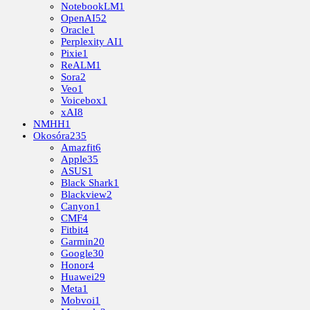
NotebookLM
1
OpenAI
52
Oracle
1
Perplexity AI
1
Pixie
1
ReALM
1
Sora
2
Veo
1
Voicebox
1
xAI
8
NMHH
1
Okosóra
235
Amazfit
6
Apple
35
ASUS
1
Black Shark
1
Blackview
2
Canyon
1
CMF
4
Fitbit
4
Garmin
20
Google
30
Honor
4
Huawei
29
Meta
1
Mobvoi
1