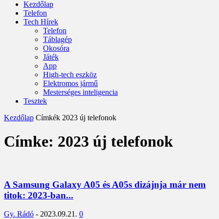
Kezdőlap
Telefon
Tech Hírek
Telefon
Táblagép
Okosóra
Játék
App
High-tech eszköz
Elektromos jármű
Mesterséges inteligencia
Tesztek
Kezdőlap
Címkék
2023 új telefonok
Címke: 2023 új telefonok
A Samsung Galaxy A05 és A05s dizájnja már nem
titok: 2023-ban...
Gy. Rádó
-
2023.09.21.
0