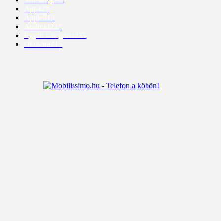
App
428
Apple
313
Android
237
Egyéb kategória
235
Okosóra
215