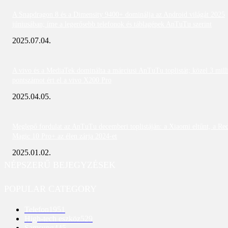
A Snapdragon 8 és a Dimensity 9400+ dominálja az Android világát 2025
júniusában; íme a legerősebb telefonok és táblagépek AnTuTu szerint
2025.07.04.
A vivo és a MediaTek dominálta a márciusi AnTuTu toplistát; közel 3 mill
pontszámot ért el a vivo X200 Pro
2025.04.05.
Meglepő fordulat az AnTuTu decemberi toplistáján: a Xiaomi eltűnt, a Re
Magic 10 Pro+ az élen zárja 2024-et
2025.01.02.
NÉPSZERŰ BEJEGYZÉSEK
POPULAR CATEGORY
Telefon
1951
High-tech eszköz
529
Samsung
445