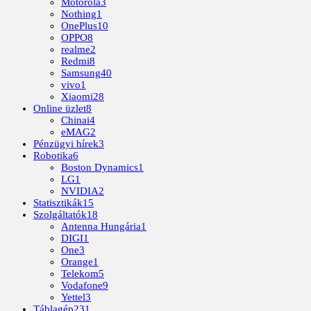
Motorola
3
Nothing
1
OnePlus
10
OPPO
8
realme
2
Redmi
8
Samsung
40
vivo
1
Xiaomi
28
Online üzlet
8
Chinai
4
eMAG
2
Pénzügyi hírek
3
Robotika
6
Boston Dynamics
1
LG
1
NVIDIA
2
Statisztikák
15
Szolgáltatók
18
Antenna Hungária
1
DIGI
1
One
3
Orange
1
Telekom
5
Vodafone
9
Yettel
3
Táblagép
231