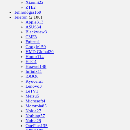
Xiaomi
22
ZTE
2
Tehnológia
169
Telefon
(2 106)
Apple
313
ASUS
34
Blackview
3
CMF
8
Fujitsu
1
Google
159
HMD Global
20
Honor
114
HTC
4
Huawei
148
Infinix
11
iQOO
6
Kyocera
1
Lenovo
3
LeTV
1
Meizu
5
Microsoft
4
Motorola
85
Nokia
27
Nothing
57
Nubia
29
OnePlus
135