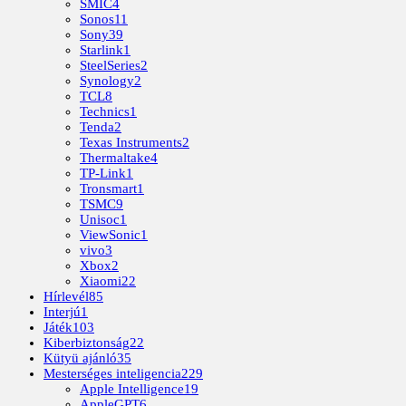
SMIC
4
Sonos
11
Sony
39
Starlink
1
SteelSeries
2
Synology
2
TCL
8
Technics
1
Tenda
2
Texas Instruments
2
Thermaltake
4
TP-Link
1
Tronsmart
1
TSMC
9
Unisoc
1
ViewSonic
1
vivo
3
Xbox
2
Xiaomi
22
Hírlevél
85
Interjú
1
Játék
103
Kiberbiztonság
22
Kütyü ajánló
35
Mesterséges inteligencia
229
Apple Intelligence
19
AppleGPT
6