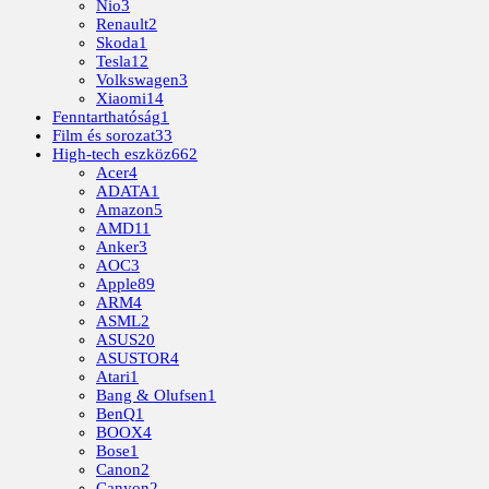
Nio
3
Renault
2
Skoda
1
Tesla
12
Volkswagen
3
Xiaomi
14
Fenntarthatóság
1
Film és sorozat
33
High-tech eszköz
662
Acer
4
ADATA
1
Amazon
5
AMD
11
Anker
3
AOC
3
Apple
89
ARM
4
ASML
2
ASUS
20
ASUSTOR
4
Atari
1
Bang & Olufsen
1
BenQ
1
BOOX
4
Bose
1
Canon
2
Canyon
2