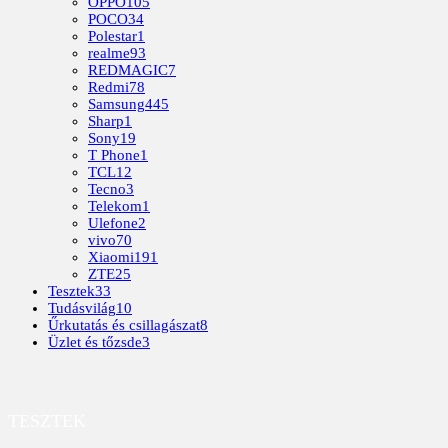
OPPO
105
POCO
34
Polestar
1
realme
93
REDMAGIC
7
Redmi
78
Samsung
445
Sharp
1
Sony
19
T Phone
1
TCL
12
Tecno
3
Telekom
1
Ulefone
2
vivo
70
Xiaomi
191
ZTE
25
Tesztek
33
Tudásvilág
10
Űrkutatás és csillagászat
8
Üzlet és tőzsde
3
TESZTEK