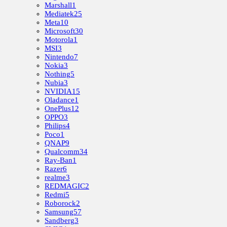
Marshall
1
Mediatek
25
Meta
10
Microsoft
30
Motorola
1
MSI
3
Nintendo
7
Nokia
3
Nothing
5
Nubia
3
NVIDIA
15
Oladance
1
OnePlus
12
OPPO
3
Philips
4
Poco
1
QNAP
9
Qualcomm
34
Ray-Ban
1
Razer
6
realme
3
REDMAGIC
2
Redmi
5
Roborock
2
Samsung
57
Sandberg
3