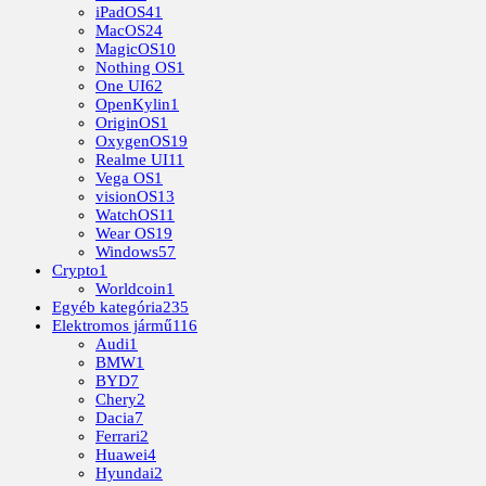
iPadOS
41
MacOS
24
MagicOS
10
Nothing OS
1
One UI
62
OpenKylin
1
OriginOS
1
OxygenOS
19
Realme UI
11
Vega OS
1
visionOS
13
WatchOS
11
Wear OS
19
Windows
57
Crypto
1
Worldcoin
1
Egyéb kategória
235
Elektromos jármű
116
Audi
1
BMW
1
BYD
7
Chery
2
Dacia
7
Ferrari
2
Huawei
4
Hyundai
2