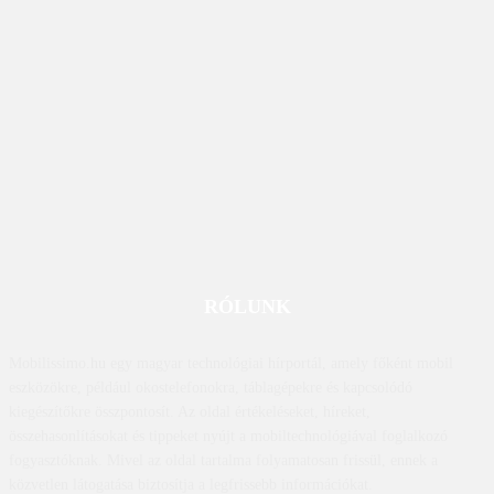
RÓLUNK
Mobilissimo.hu egy magyar technológiai hírportál, amely főként mobil
eszközökre, például okostelefonokra, táblagépekre és kapcsolódó
kiegészítőkre összpontosít. Az oldal értékeléseket, híreket,
összehasonlításokat és tippeket nyújt a mobiltechnológiával foglalkozó
fogyasztóknak. Mivel az oldal tartalma folyamatosan frissül, ennek a
közvetlen látogatása biztosítja a legfrissebb információkat.