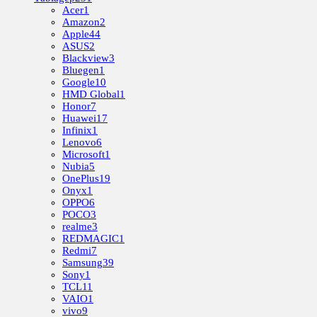
Acer
1
Amazon
2
Apple
44
ASUS
2
Blackview
3
Bluegen
1
Google
10
HMD Global
1
Honor
7
Huawei
17
Infinix
1
Lenovo
6
Microsoft
1
Nubia
5
OnePlus
19
Onyx
1
OPPO
6
POCO
3
realme
3
REDMAGIC
1
Redmi
7
Samsung
39
Sony
1
TCL
11
VAIO
1
vivo
9