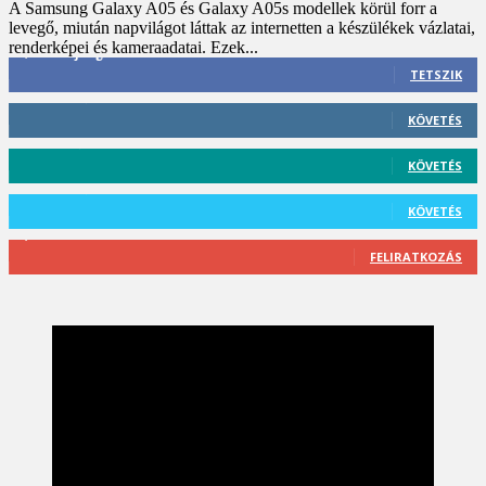
A Samsung Galaxy A05 és Galaxy A05s modellek körül forr a
levegő, miután napvilágot láttak az internetten a készülékek vázlatai,
renderképei és kameraadatai. Ezek...
3,452
Rajongók
TETSZIK
412
Követő
KÖVETÉS
59
Követő
KÖVETÉS
101
Követő
KÖVETÉS
2,589
Feliratkozó
FELIRATKOZÁS