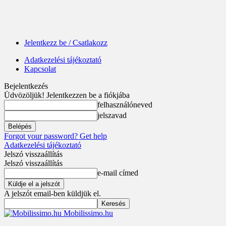
Jelentkezz be / Csatlakozz
Adatkezelési tájékoztató
Kapcsolat
Bejelentkezés
Üdvözöljük! Jelentkezzen be a fiókjába
felhasználóneved
jelszavad
Forgot your password? Get help
Adatkezelési tájékoztató
Jelszó visszaállítás
Jelszó visszaállítás
e-mail címed
A jelszót email-ben küldjük el.
Mobilissimo.hu