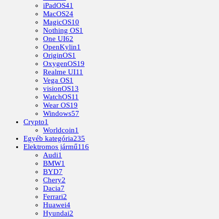
iPadOS
41
MacOS
24
MagicOS
10
Nothing OS
1
One UI
62
OpenKylin
1
OriginOS
1
OxygenOS
19
Realme UI
11
Vega OS
1
visionOS
13
WatchOS
11
Wear OS
19
Windows
57
Crypto
1
Worldcoin
1
Egyéb kategória
235
Elektromos jármű
116
Audi
1
BMW
1
BYD
7
Chery
2
Dacia
7
Ferrari
2
Huawei
4
Hyundai
2