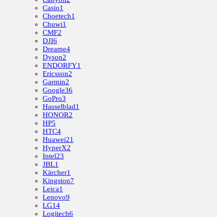
Casio
1
Choetech
1
Chuwi
1
CMF
2
DJI
6
Dreame
4
Dyson
2
ENDORFY
1
Ericsson
2
Garmin
2
Google
36
GoPro
3
Hasselblad
1
HONOR
2
HP
5
HTC
4
Huawei
21
HyperX
2
Intel
23
JBL
1
Kärcher
1
Kingston
7
Leica
1
Lenovo
9
LG
14
Logitech
6