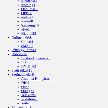
Motorola
3
Nothing
1
OnePlus
10
OPPO
8
realme
2
Redmi
8
Samsung
40
vivo
1
Xiaomi
28
Online üzlet
8
Chinai
4
eMAG
2
Pénzügyi hírek
3
Robotika
6
Boston Dynamics
1
LG
1
NVIDIA
2
Statisztikák
15
Szolgáltatók
18
Antenna Hungária
1
DIGI
1
One
3
Orange
1
Telekom
5
Vodafone
9
Yettel
3
Táblagép
231