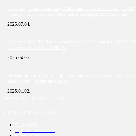
A Snapdragon 8 és a Dimensity 9400+ dominálja az Android világát 2025
júniusában; íme a legerősebb telefonok és táblagépek AnTuTu szerint
2025.07.04.
A vivo és a MediaTek dominálta a márciusi AnTuTu toplistát; közel 3 mill
pontszámot ért el a vivo X200 Pro
2025.04.05.
Meglepő fordulat az AnTuTu decemberi toplistáján: a Xiaomi eltűnt, a Re
Magic 10 Pro+ az élen zárja 2024-et
2025.01.02.
NÉPSZERŰ BEJEGYZÉSEK
POPULAR CATEGORY
Telefon
1951
High-tech eszköz
529
Samsung
445