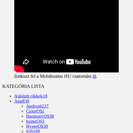
Iratkozz fel a Mobilissimo HU csatornára
itt
.
KATEGÓRIA LISTA
Ajánlott cikkek
18
App
830
Android
237
ColorOS
1
HarmonyOS
38
homeOS
1
HyperOS
30
iOS
189