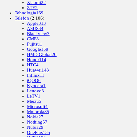
Xiaomi
22
ZTE
2
Tehnológia
169
Telefon
(2 106)
Apple
313
ASUS
34
Blackview
3
CMF
8
Fujitsu
1
Google
159
HMD Global
20
Honor
114
HTC
4
Huawei
148
Infinix
11
iQOO
6
Kyocera
1
Lenovo
3
LeTV
1
Meizu
5
Microsoft
4
Motorola
85
Nokia
27
Nothing
57
Nubia
29
OnePlus
135