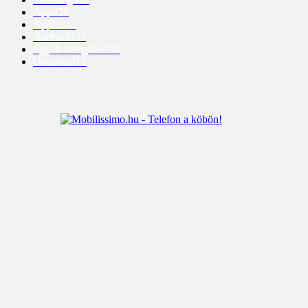
App
428
Apple
313
Android
237
Egyéb kategória
235
Okosóra
215