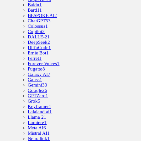
Baidu
1
Bard
11
BESPOKE AI
2
ChatGPT
53
Colossus
1
Copilot
2
DALLE-2
1
DeepSeek
2
DiffuCode
1
Ernie Bot
1
Ferret
1
Forever Voices
1
Fugatto
8
Galaxy AI
7
Gauss
1
Gemini
30
Google
26
GPTZero
1
Grok
5
Keyframer
1
Lalaland.ai
1
Llama 2
1
Lumiere
1
Meta AI
6
Mistral AI
1
Neuralink
1