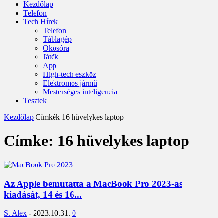
Kezdőlap
Telefon
Tech Hírek
Telefon
Táblagép
Okosóra
Játék
App
High-tech eszköz
Elektromos jármű
Mesterséges inteligencia
Tesztek
Kezdőlap
Címkék
16 hüvelykes laptop
Címke: 16 hüvelykes laptop
Az Apple bemutatta a MacBook Pro 2023-as
kiadását, 14 és 16...
S. Alex
-
2023.10.31.
0