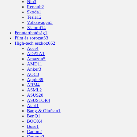
Nio
3
Renault
2
Skoda
1
Tesla
12
Volkswagen
3
Xiaomi
14
Fenntarthatóság
1
Film és sorozat
33
High-tech eszköz
662
Acer
4
ADATA
1
Amazon
5
AMD
11
Anker
3
AOC
3
Apple
89
ARM
4
ASML
2
ASUS
20
ASUSTOR
4
Atari
1
Bang & Olufsen
1
BenQ
1
BOOX
4
Bose
1
Canon
2
Canyon
2