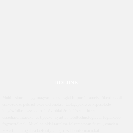
RÓLUNK
Mobilissimo.hu egy magyar technológiai hírportál, amely főként mobil
eszközökre, például okostelefonokra, táblagépekre és kapcsolódó
kiegészítőkre összpontosít. Az oldal értékeléseket, híreket,
összehasonlításokat és tippeket nyújt a mobiltechnológiával foglalkozó
fogyasztóknak. Mivel az oldal tartalma folyamatosan frissül, ennek a
közvetlen látogatása biztosítja a legfrissebb információkat.