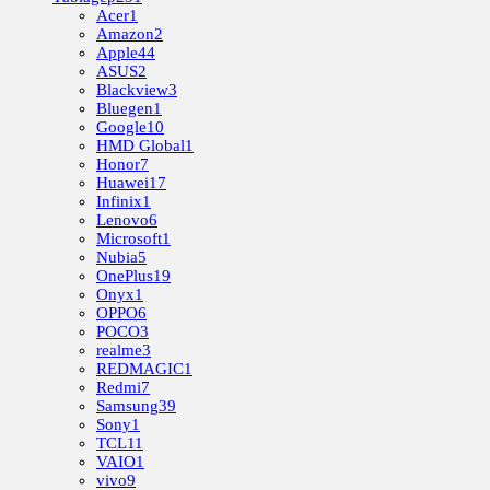
Acer
1
Amazon
2
Apple
44
ASUS
2
Blackview
3
Bluegen
1
Google
10
HMD Global
1
Honor
7
Huawei
17
Infinix
1
Lenovo
6
Microsoft
1
Nubia
5
OnePlus
19
Onyx
1
OPPO
6
POCO
3
realme
3
REDMAGIC
1
Redmi
7
Samsung
39
Sony
1
TCL
11
VAIO
1
vivo
9