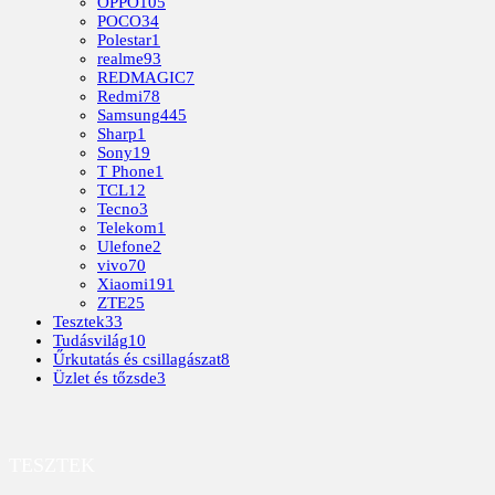
OPPO
105
POCO
34
Polestar
1
realme
93
REDMAGIC
7
Redmi
78
Samsung
445
Sharp
1
Sony
19
T Phone
1
TCL
12
Tecno
3
Telekom
1
Ulefone
2
vivo
70
Xiaomi
191
ZTE
25
Tesztek
33
Tudásvilág
10
Űrkutatás és csillagászat
8
Üzlet és tőzsde
3
TESZTEK