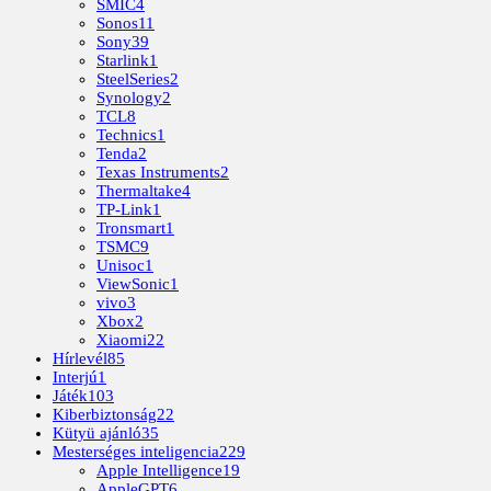
SMIC
4
Sonos
11
Sony
39
Starlink
1
SteelSeries
2
Synology
2
TCL
8
Technics
1
Tenda
2
Texas Instruments
2
Thermaltake
4
TP-Link
1
Tronsmart
1
TSMC
9
Unisoc
1
ViewSonic
1
vivo
3
Xbox
2
Xiaomi
22
Hírlevél
85
Interjú
1
Játék
103
Kiberbiztonság
22
Kütyü ajánló
35
Mesterséges inteligencia
229
Apple Intelligence
19
AppleGPT
6