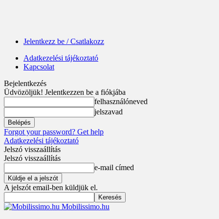
Jelentkezz be / Csatlakozz
Adatkezelési tájékoztató
Kapcsolat
Bejelentkezés
Üdvözöljük! Jelentkezzen be a fiókjába
felhasználóneved
jelszavad
Forgot your password? Get help
Adatkezelési tájékoztató
Jelszó visszaállítás
Jelszó visszaállítás
e-mail címed
A jelszót email-ben küldjük el.
Mobilissimo.hu