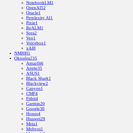
NotebookLM
1
OpenAI
52
Oracle
1
Perplexity AI
1
Pixie
1
ReALM
1
Sora
2
Veo
1
Voicebox
1
xAI
8
NMHH
1
Okosóra
235
Amazfit
6
Apple
35
ASUS
1
Black Shark
1
Blackview
2
Canyon
1
CMF
4
Fitbit
4
Garmin
20
Google
30
Honor
4
Huawei
29
Meta
1
Mobvoi
1