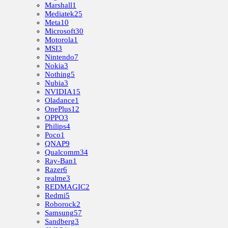
Marshall
1
Mediatek
25
Meta
10
Microsoft
30
Motorola
1
MSI
3
Nintendo
7
Nokia
3
Nothing
5
Nubia
3
NVIDIA
15
Oladance
1
OnePlus
12
OPPO
3
Philips
4
Poco
1
QNAP
9
Qualcomm
34
Ray-Ban
1
Razer
6
realme
3
REDMAGIC
2
Redmi
5
Roborock
2
Samsung
57
Sandberg
3