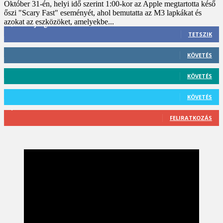
Október 31-én, helyi idő szerint 1:00-kor az Apple megtartotta késő
őszi "Scary Fast" eseményét, ahol bemutatta az M3 lapkákat és
azokat az eszközöket, amelyekbe...
3,452
Rajongók
TETSZIK
412
Követő
KÖVETÉS
59
Követő
KÖVETÉS
101
Követő
KÖVETÉS
2,589
Feliratkozó
FELIRATKOZÁS