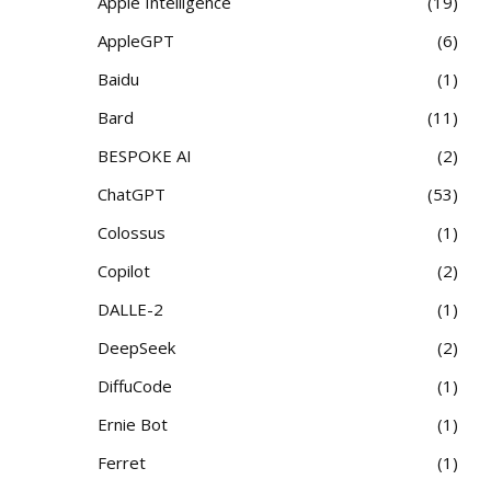
Apple Intelligence
19
AppleGPT
6
Baidu
1
Bard
11
BESPOKE AI
2
ChatGPT
53
Colossus
1
Copilot
2
DALLE-2
1
DeepSeek
2
DiffuCode
1
Ernie Bot
1
Ferret
1