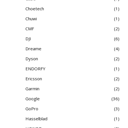
Choetech
1
Chuwi
1
CMF
2
DJI
6
Dreame
4
Dyson
2
ENDORFY
1
Ericsson
2
Garmin
2
Google
36
GoPro
3
Hasselblad
1