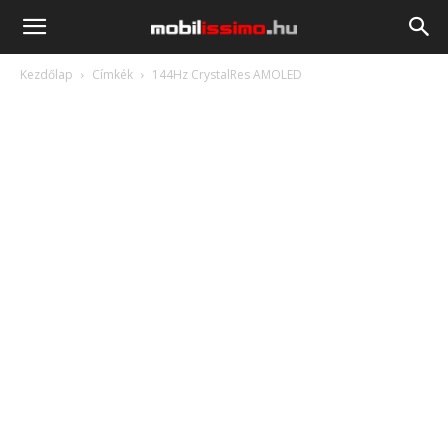
Mobilissimo.hu
Kezdőlap
Címkék
144Hz CrystalRes AMOLED