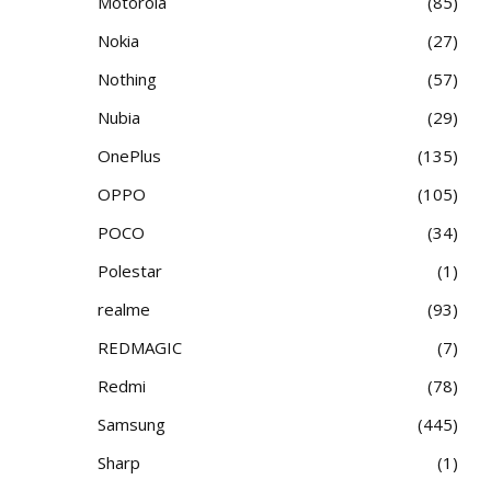
Motorola
85
Nokia
27
Nothing
57
Nubia
29
OnePlus
135
OPPO
105
POCO
34
Polestar
1
realme
93
REDMAGIC
7
Redmi
78
Samsung
445
Sharp
1