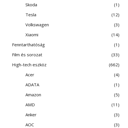
Skoda
1
Tesla
12
Volkswagen
3
Xiaomi
14
Fenntarthatóság
1
Film és sorozat
33
High-tech eszköz
662
Acer
4
ADATA
1
Amazon
5
AMD
11
Anker
3
AOC
3