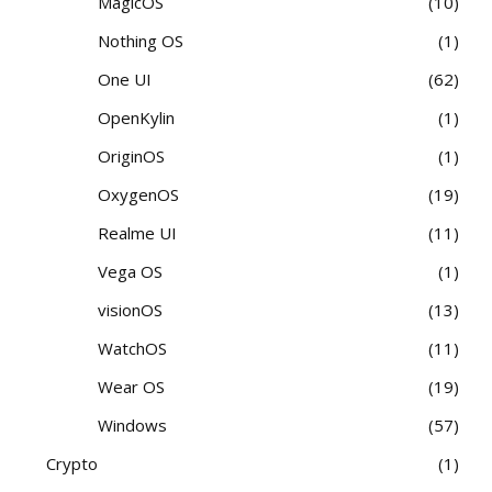
MagicOS
10
Nothing OS
1
One UI
62
OpenKylin
1
OriginOS
1
OxygenOS
19
Realme UI
11
Vega OS
1
visionOS
13
WatchOS
11
Wear OS
19
Windows
57
Crypto
1