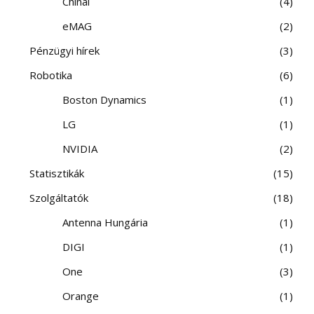
Chinai
4
eMAG
2
Pénzügyi hírek
3
Robotika
6
Boston Dynamics
1
LG
1
NVIDIA
2
Statisztikák
15
Szolgáltatók
18
Antenna Hungária
1
DIGI
1
One
3
Orange
1