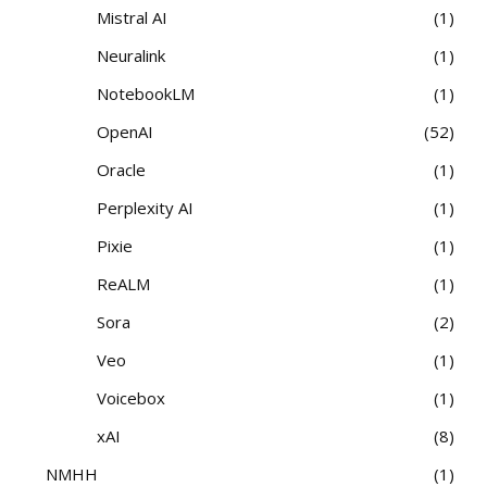
Mistral AI
1
Neuralink
1
NotebookLM
1
OpenAI
52
Oracle
1
Perplexity AI
1
Pixie
1
ReALM
1
Sora
2
Veo
1
Voicebox
1
xAI
8
NMHH
1