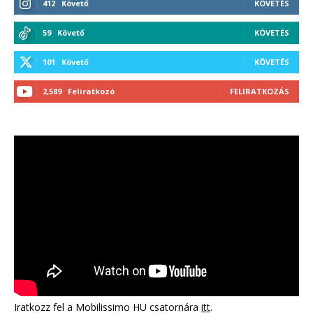
412
Követő
KÖVETÉS
59
Követő
KÖVETÉS
101
Követő
KÖVETÉS
2,589
Feliratkozó
FELIRATKOZÁS
Iratkozz fel a Mobilissimo HU csatornára
itt
.