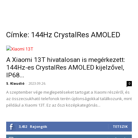
Címke: 144Hz CrystalRes AMOLED
A Xiaomi 13T hivatalosan is megérkezett:
144Hz-es CrystalRes AMOLED kijelzővel,
IP68...
S. Klaudió
-
2023.09.26.
0
A szeptember vége meglepetéseket tartogat a Xiaomi részéről, és
az összecsukható telefonok terén újdonságokkal találkozunk, mint
például a Xiaomi 13T. Ez az őszi középkategóriás...
3,452
Rajongók
TETSZIK