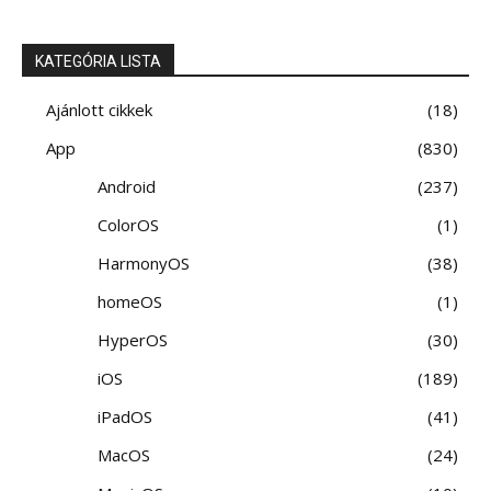
KATEGÓRIA LISTA
Ajánlott cikkek
18
App
830
Android
237
ColorOS
1
HarmonyOS
38
homeOS
1
HyperOS
30
iOS
189
iPadOS
41
MacOS
24