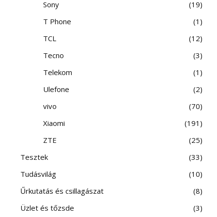
Sony
19
T Phone
1
TCL
12
Tecno
3
Telekom
1
Ulefone
2
vivo
70
Xiaomi
191
ZTE
25
Tesztek
33
Tudásvilág
10
Űrkutatás és csillagászat
8
Üzlet és tőzsde
3