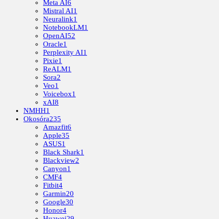
Meta AI
6
Mistral AI
1
Neuralink
1
NotebookLM
1
OpenAI
52
Oracle
1
Perplexity AI
1
Pixie
1
ReALM
1
Sora
2
Veo
1
Voicebox
1
xAI
8
NMHH
1
Okosóra
235
Amazfit
6
Apple
35
ASUS
1
Black Shark
1
Blackview
2
Canyon
1
CMF
4
Fitbit
4
Garmin
20
Google
30
Honor
4
Huawei
29