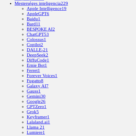
Mesterséges inteligencia
229
Apple Intelligence
19
AppleGPT
6
Baidu
1
Bard
11
BESPOKE AI
2
ChatGPT
53
Colossus
1
Copilot
2
DALLE-2
1
DeepSeek
2
DiffuCode
1
Ernie Bot
1
Ferret
1
Forever Voices
1
Fugatto
8
Galaxy AI
7
Gauss
1
Gemini
30
Google
26
GPTZero
1
Grok
5
Keyframer
1
Lalaland.ai
1
Llama 2
1
Lumiere
1