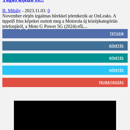
B. Mihály
-
2023.11.03.
0
November elején izgalmas hírekkel jelentkezik az OnLeaks. A
tippelő friss képeket osztott meg a Motorola új középkategóriás
telefonjáról, a Moto G Power 5G (2024)-ről,...
3,452
Rajongók
TETSZIK
412
Követő
KÖVETÉS
59
Követő
KÖVETÉS
101
Követő
KÖVETÉS
2,589
Feliratkozó
FELIRATKOZÁS