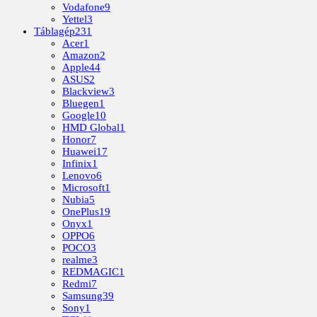
Vodafone
9
Yettel
3
Táblagép
231
Acer
1
Amazon
2
Apple
44
ASUS
2
Blackview
3
Bluegen
1
Google
10
HMD Global
1
Honor
7
Huawei
17
Infinix
1
Lenovo
6
Microsoft
1
Nubia
5
OnePlus
19
Onyx
1
OPPO
6
POCO
3
realme
3
REDMAGIC
1
Redmi
7
Samsung
39
Sony
1