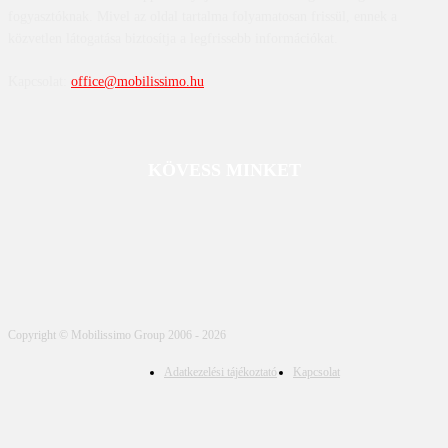
fogyasztóknak. Mivel az oldal tartalma folyamatosan frissül, ennek a
közvetlen látogatása biztosítja a legfrissebb információkat.
Kapcsolat:
office@mobilissimo.hu
KÖVESS MINKET
Copyright © Mobilissimo Group 2006 - 2026
Adatkezelési tájékoztató
Kapcsolat