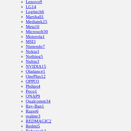
Lenovo
9
LG
14
Logitech
6
Marshall
1
Mediatek
25
Meta
10
Microsoft
30
Motorola
1
MSI
3
Nintendo
7
Nokia
3
Nothing
5
Nubia
3
NVIDIA
15
Oladance
1
OnePlus
12
OPPO
3
Philips
4
Poco
1
QNAP
9
Qualcomm
34
Ray-Ban
1
Razer
6
realme
3
REDMAGIC
2
Redmi
5