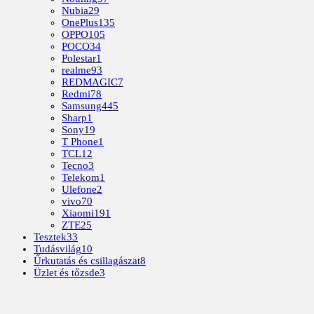
Nubia
29
OnePlus
135
OPPO
105
POCO
34
Polestar
1
realme
93
REDMAGIC
7
Redmi
78
Samsung
445
Sharp
1
Sony
19
T Phone
1
TCL
12
Tecno
3
Telekom
1
Ulefone
2
vivo
70
Xiaomi
191
ZTE
25
Tesztek
33
Tudásvilág
10
Űrkutatás és csillagászat
8
Üzlet és tőzsde
3