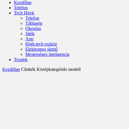
Kezdőlap
Telefon
Tech Hírek
Telefon
Táblagép
Okosóra
Játék
App
High-tech eszköz
Elektromos jármű
Mesterséges inteligencia
Tesztek
Kezdőlap
Címkék
Középkategóriás modell