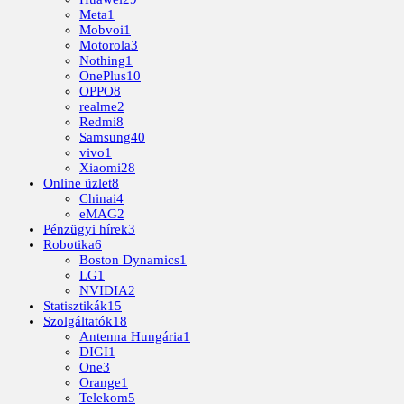
Meta
1
Mobvoi
1
Motorola
3
Nothing
1
OnePlus
10
OPPO
8
realme
2
Redmi
8
Samsung
40
vivo
1
Xiaomi
28
Online üzlet
8
Chinai
4
eMAG
2
Pénzügyi hírek
3
Robotika
6
Boston Dynamics
1
LG
1
NVIDIA
2
Statisztikák
15
Szolgáltatók
18
Antenna Hungária
1
DIGI
1
One
3
Orange
1
Telekom
5