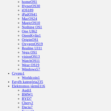
homeOS
1
HyperOS
30
iOS
189
iPadOS
41
MacOS
24
MagicOS
10
Nothing OS
1
One UI
62
OpenKylin
1
OriginOS
1
OxygenOS
19
Realme UI
11
Vega OS
1
visionOS
13
WatchOS
11
Wear OS
19
Windows
57
Crypto
1
Worldcoin
1
Egyéb kategória
235
Elektromos jármű
116
Audi
1
BMW
1
BYD
7
Chery
2
Dacia
7