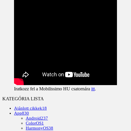
Iratkozz fel a Mobilissimo HU csatornára
itt
.
KATEGÓRIA LISTA
Ajánlott cikkek
18
App
830
Android
237
ColorOS
1
HarmonyOS
38