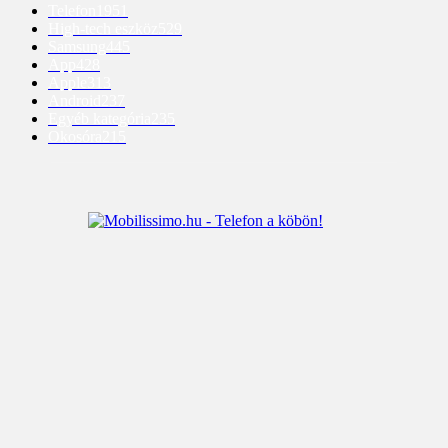
Telefon
1951
High-tech eszköz
529
Samsung
445
App
428
Apple
313
Android
237
Egyéb kategória
235
Okosóra
215