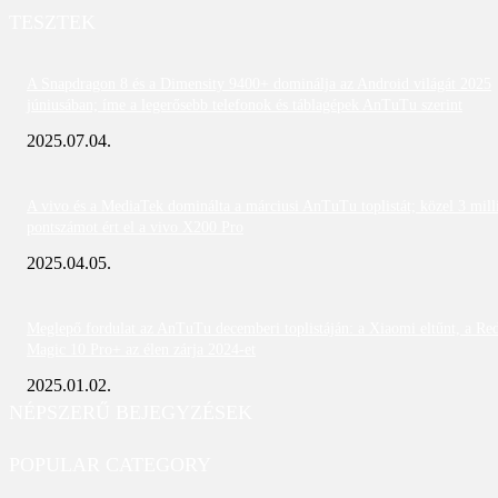
TESZTEK
A Snapdragon 8 és a Dimensity 9400+ dominálja az Android világát 2025
júniusában; íme a legerősebb telefonok és táblagépek AnTuTu szerint
2025.07.04.
A vivo és a MediaTek dominálta a márciusi AnTuTu toplistát; közel 3 mill
pontszámot ért el a vivo X200 Pro
2025.04.05.
Meglepő fordulat az AnTuTu decemberi toplistáján: a Xiaomi eltűnt, a Re
Magic 10 Pro+ az élen zárja 2024-et
2025.01.02.
NÉPSZERŰ BEJEGYZÉSEK
POPULAR CATEGORY