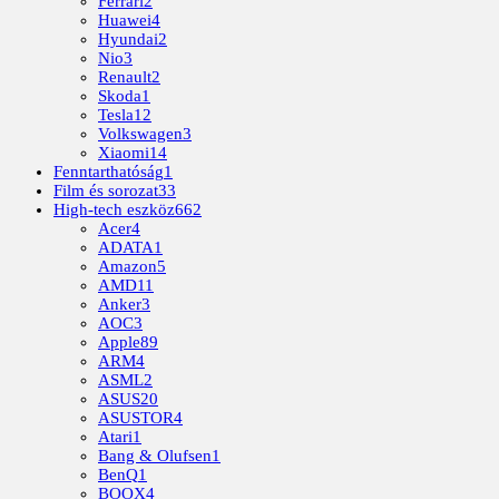
Ferrari
2
Huawei
4
Hyundai
2
Nio
3
Renault
2
Skoda
1
Tesla
12
Volkswagen
3
Xiaomi
14
Fenntarthatóság
1
Film és sorozat
33
High-tech eszköz
662
Acer
4
ADATA
1
Amazon
5
AMD
11
Anker
3
AOC
3
Apple
89
ARM
4
ASML
2
ASUS
20
ASUSTOR
4
Atari
1
Bang & Olufsen
1
BenQ
1
BOOX
4