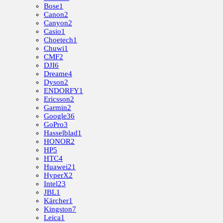
Bose
1
Canon
2
Canyon
2
Casio
1
Choetech
1
Chuwi
1
CMF
2
DJI
6
Dreame
4
Dyson
2
ENDORFY
1
Ericsson
2
Garmin
2
Google
36
GoPro
3
Hasselblad
1
HONOR
2
HP
5
HTC
4
Huawei
21
HyperX
2
Intel
23
JBL
1
Kärcher
1
Kingston
7
Leica
1