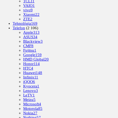
TCL
11
VAIO
1
vivo
9
Xiaomi
22
ZTE
2
Tehnológia
169
Telefon
(2 106)
Apple
313
ASUS
34
Blackview
3
CMF
8
Fujitsu
1
Google
159
HMD Global
20
Honor
114
HTC
4
Huawei
148
Infinix
11
iQOO
6
Kyocera
1
Lenovo
3
LeTV
1
Meizu
5
Microsoft
4
Motorola
85
Nokia
27
Nothing
57