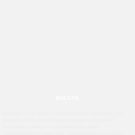
RÓLUNK
Mobilissimo.hu egy magyar technológiai hírportál, amely főként mobil
eszközökre, például okostelefonokra, táblagépekre és kapcsolódó
kiegészítőkre összpontosít. Az oldal értékeléseket, híreket,
összehasonlításokat és tippeket nyújt a mobiltechnológiával foglalkozó