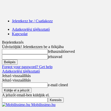
Jelentkezz be / Csatlakozz
Adatkezelési tájékoztató
Kapcsolat
Bejelentkezés
Üdvözöljük! Jelentkezzen be a fiókjába
felhasználóneved
jelszavad
Forgot your password? Get help
Adatkezelési tájékoztató
Jelszó visszaállítás
Jelszó visszaállítás
e-mail címed
A jelszót email-ben küldjük el.
Mobilissimo.hu