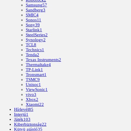
Roborock
2
Samsung
57
Sandberg
3
SMIC
4
Sonos
11
Sony
39
Starlink
1
SteelSeries
2
Synology
2
TCL
8
Technics
1
Tenda
2
Texas Instruments
2
Thermaltake
4
TP-Link
1
Tronsmart
1
TSMC
9
Unisoc
1
ViewSonic
1
vivo
3
Xbox
2
Xiaomi
22
Hírlevél
85
Interjú
1
Játék
103
Kiberbiztonság
22
Kütyü ajánló
35